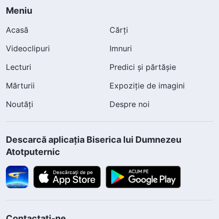
Meniu
Acasă
Cărți
Videoclipuri
Imnuri
Lecturi
Predici și părtășie
Mărturii
Expoziție de imagini
Noutăți
Despre noi
Descarcă aplicația Biserica lui Dumnezeu
Atotputernic
Contactați-ne