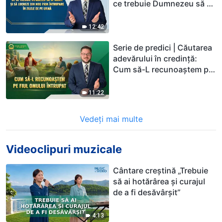
ce trebuie Dumnezeu să Se
arate și să lucreze din nou
prin întrupare în zilele de
12:42
pe urmă
Serie de predici | Căutarea
adevărului în credință:
Cum să-L recunoaștem pe
Fiul Omului întrupat
11:22
Vedeți mai multe
Videoclipuri muzicale
Cântare creștină „Trebuie
să ai hotărârea și curajul
de a fi desăvârșit”
4:13