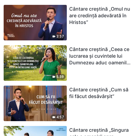
Cântare creștină „Omul nu
are credință adevărată în
Hristos”
3:57
Cântare creștină „Ceea ce
lucrarea și cuvintele lui
Dumnezeu aduc oamenilor
este în întregime viață”
5:59
Cântare creștină „Cum să
fii făcut desăvârșit”
4:57
Cântare creștină „Singura