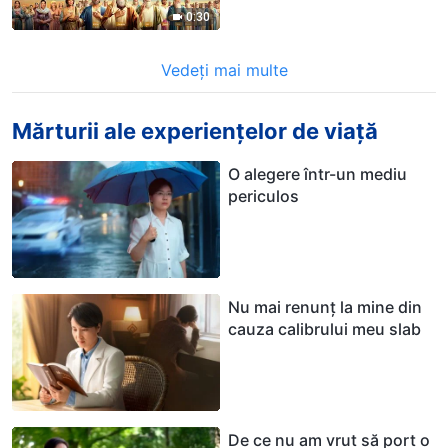
0:30
Vedeți mai multe
Mărturii ale experiențelor de viață
O alegere într-un mediu
periculos
Nu mai renunț la mine din
cauza calibrului meu slab
De ce nu am vrut să port o