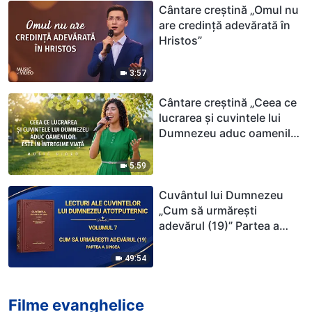
Cântare creștină „Omul nu
are credință adevărată în
Hristos”
3:57
Cântare creștină „Ceea ce
lucrarea și cuvintele lui
Dumnezeu aduc oamenilor
este în întregime viață”
5:59
Cuvântul lui Dumnezeu
„Cum să urmărești
adevărul (19)” Partea a
cincea
49:54
Filme evanghelice