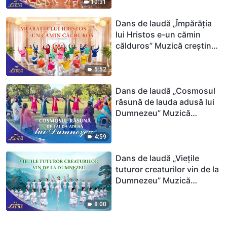
Glasuri de laudă
10:31
Dans de laudă „Împărăția
lui Hristos e-un cămin
călduros” Muzică creștină |
2026 Glasuri de laudă
5:52
Dans de laudă „Cosmosul
răsună de lauda adusă lui
Dumnezeu” Muzică
creștină | 2026 Glasuri de
laudă
4:59
Dans de laudă „Viețile
tuturor creaturilor vin de la
Dumnezeu” Muzică
creștină | 2026 Glasuri de
laudă
8:00