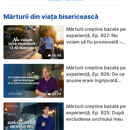
Mărturii din viața bisericească
Mărturii creștine bazate pe
experiență, Ep. 827: Nu
voiam să fiu promovată –
ce mă îngrijora?
56:44
Mărturii creștine bazate pe
experiență, Ep. 826: De ce
anume eram îngrijorată
când nu îndrăzneam să-mi
asum responsabilitatea?
55:34
Mărturii creștine bazate pe
experiență, Ep. 825: După
excluderea unchiului meu