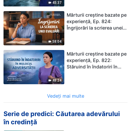
45:37
Mărturii creștine bazate pe
experiență, Ep. 824:
Îngrijorări la scrierea unei
evaluări
58:04
Mărturii creștine bazate pe
experiență, Ep. 822:
Stăruind în îndatoriri în
mijlocul adversității
48:24
Vedeți mai multe
Serie de predici: Căutarea adevărului
în credință