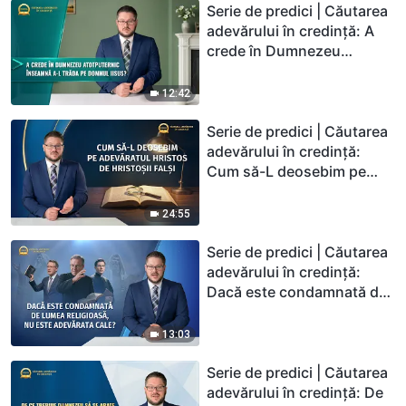
Serie de predici | Căutarea
adevărului în credință: A
crede în Dumnezeu
Atotputernic înseamnă a-L
trăda pe Domnul Iisus?
12:42
Serie de predici | Căutarea
adevărului în credință:
Cum să-L deosebim pe
adevăratul Hristos de
hristoșii falși
24:55
Serie de predici | Căutarea
adevărului în credință:
Dacă este condamnată de
lumea religioasă, nu este
adevărata cale?
13:03
Serie de predici | Căutarea
adevărului în credință: De