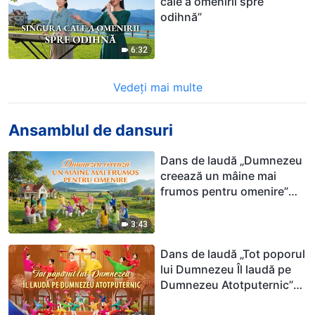
cale a omenirii spre
odihnă”
6:32
Vedeți mai multe
Ansamblul de dansuri
Dans de laudă „Dumnezeu
creează un mâine mai
frumos pentru omenire”
Muzică creștină
3:43
Dans de laudă „Tot poporul
lui Dumnezeu Îl laudă pe
Dumnezeu Atotputernic”
Muzică creștină | 2026