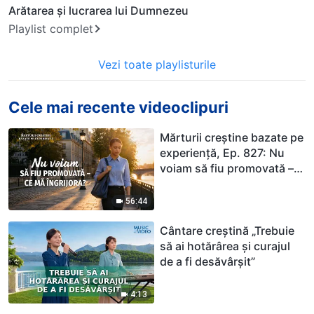
Arătarea și lucrarea lui Dumnezeu
Playlist complet
Vezi toate playlisturile
Cele mai recente videoclipuri
Mărturii creștine bazate pe
experiență, Ep. 827: Nu
voiam să fiu promovată –
ce mă îngrijora?
56:44
Cântare creștină „Trebuie
să ai hotărârea și curajul
de a fi desăvârșit”
4:13