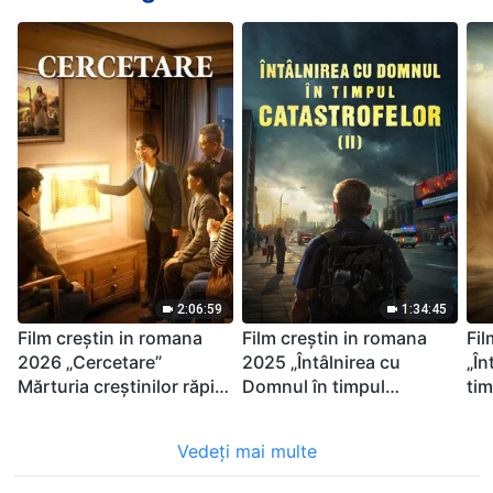
2:06:59
1:34:45
Film creștin in romana
Film creștin in romana
Fil
2026 „Cercetare”
2025 „Întâlnirea cu
„În
Mărturia creștinilor răpiți
Domnul în timpul
tim
în timpul catastrofelor
catastrofelor” (II) Sosesc
Sup
marile calamități. Cine
est
Vedeți mai multe
poate obține mântuirea
pri
lui Dumnezeu?