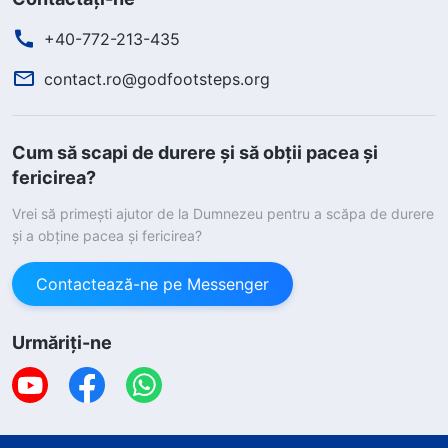
+40-772-213-435
contact.ro@godfootsteps.org
Cum să scapi de durere și să obții pacea și
fericirea?
Vrei să primești ajutor de la Dumnezeu pentru a scăpa de durere
și a obține pacea și fericirea?
Sunteți norocoși să intrați pe acest website,
pentru că veți avea oportunitatea să
Contactează-ne pe Messenger
întâmpinați revenirea Domnului și să găsiți o
cale de a scăpa de durere și de a obține
Urmăriți-ne
pace și fericire. Doriți să primiți această
binecuvântare de la Dumnezeu?