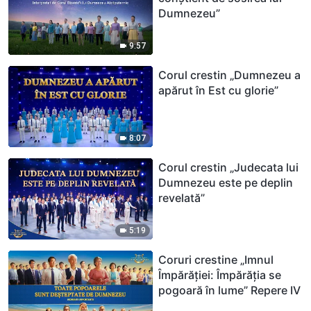
Dumnezeu”
9:57
Corul crestin „Dumnezeu a
apărut în Est cu glorie”
8:07
Corul crestin „Judecata lui
Dumnezeu este pe deplin
revelată”
5:19
Coruri crestine „Imnul
Împărăției: Împărăţia se
pogoară în lume” Repere IV