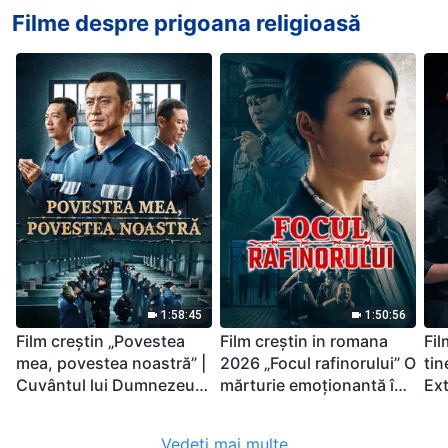
Filme despre prigoana religioasă
1:58:45
1:50:56
Film creștin „Povestea
Film creștin in romana
Fil
mea, povestea noastră” |
2026 „Focul rafinorului” O
tin
Cuvântul lui Dumnezeu
mărturie emoționantă în
Ext
este puterea vieții
mijlocul persecuției și
unu
noastre
necazului
Vedeți mai multe