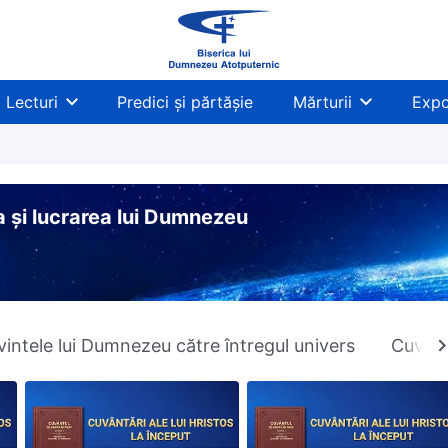
Lecturi
Predici și părtășie
Mărturii
Expo
a și lucrarea lui Dumnezeu
intele lui Dumnezeu către întregul univers
Cuvinte