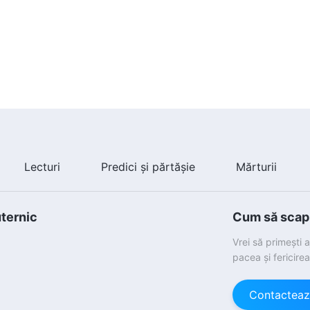
Lecturi
Predici și părtășie
Mărturii
uternic
Cum să scapi 
Vrei să primești 
pacea și fericire
Contacteaz