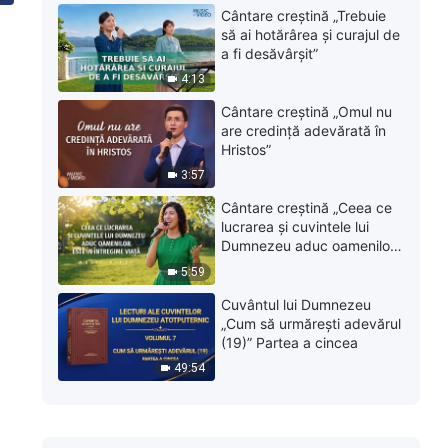
Cântare creștină „Trebuie
să ai hotărârea și curajul de
a fi desăvârșit”
4:13
Cântare creștină „Omul nu
are credință adevărată în
Hristos”
3:57
Cântare creștină „Ceea ce
lucrarea și cuvintele lui
Dumnezeu aduc oamenilor
este în întregime viață”
5:59
Cuvântul lui Dumnezeu
„Cum să urmărești adevărul
(19)” Partea a cincea
49:54