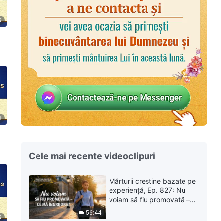
9
3
Cele mai recente videoclipuri
Mărturii creștine bazate pe
experiență, Ep. 827: Nu
voiam să fiu promovată –
ce mă îngrijora?
56:44
9