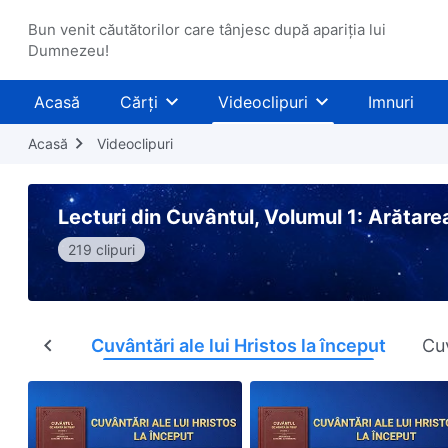
Bun venit căutătorilor care tânjesc după apariția lui
Dumnezeu!
Acasă
Cărți
Videoclipuri
Imnuri
Acasă
Videoclipuri
Lecturi din Cuvântul, Volumul 1: Arătare
219 clipuri
Toate
Cuvântări ale lui Hristos la început
Cuv