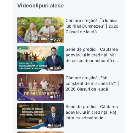
Videoclipuri alese
Cântare creștină „În lumina
iubirii lui Dumnezeu” | 2026
Glasuri de laudă
5:03
Serie de predici | Căutarea
adevărului în credință: Vai
de cei ce doar așteaptă ca
Domnul să coboare pe un
8:48
nor
Cântare creștină „Ești
conștient de misiunea ta?” |
2026 Glasuri de laudă
6:11
Serie de predici | Căutarea
adevărului în credință: Poți
intra cu adevărat în
Împărăția Cerurilor doar
11:54
ținându-te de Biblie?