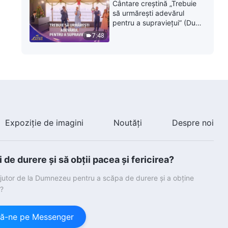
Cântare creștină „Trebuie
să urmărești adevărul
pentru a supraviețui” (Duet)
| 2026 Glasuri de laudă
7:48
Expoziție de imagini
Noutăți
Despre noi
de durere și să obții pacea și fericirea?
ajutor de la Dumnezeu pentru a scăpa de durere și a obține
a?
ă-ne pe Messenger