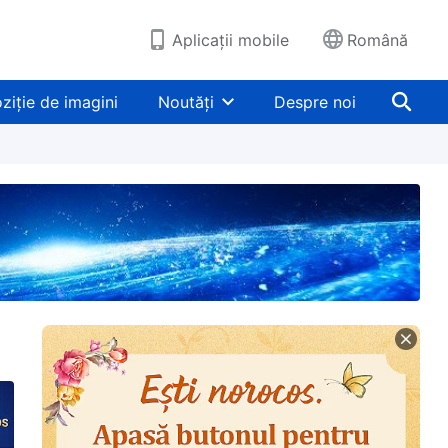
Aplicații mobile
Română
ziție de imagini
Noutăți
Despre noi
le lui Hristos când a mers în Biserici