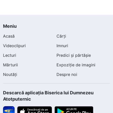
Meniu
Acasă
Cărți
Videoclipuri
Imnuri
Lecturi
Predici și părtășie
Mărturii
Expoziție de imagini
Noutăți
Despre noi
Descarcă aplicația Biserica lui Dumnezeu
Atotputernic