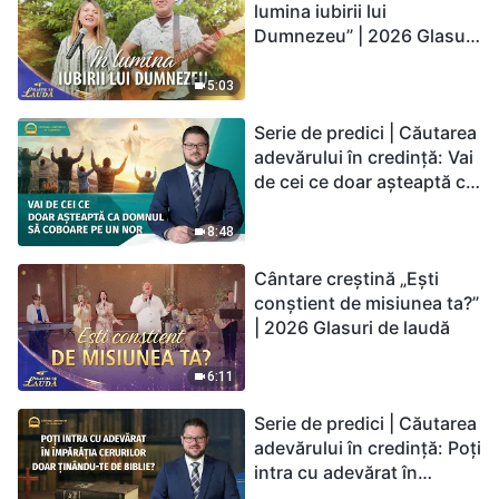
lumina iubirii lui
Dumnezeu” | 2026 Glasuri
de laudă
5:03
Serie de predici | Căutarea
adevărului în credință: Vai
de cei ce doar așteaptă ca
Domnul să coboare pe un
nor
8:48
Cântare creștină „Ești
conștient de misiunea ta?”
| 2026 Glasuri de laudă
6:11
Serie de predici | Căutarea
adevărului în credință: Poți
intra cu adevărat în
Împărăția Cerurilor doar