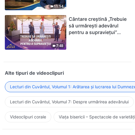
ținându-te de Biblie?
11:54
Cântare creștină „Trebuie
să urmărești adevărul
pentru a supraviețui”
(Duet) | 2026 Glasuri de
laudă
7:48
Alte tipuri de videoclipuri
Lecturi din Cuvântul, Volumul 1: Arătarea și lucrarea lui Dumnez
Lecturi din Cuvântul, Volumul 7: Despre urmărirea adevărului
Videoclipuri corale
Viața bisericii – Spectacole de varietăți