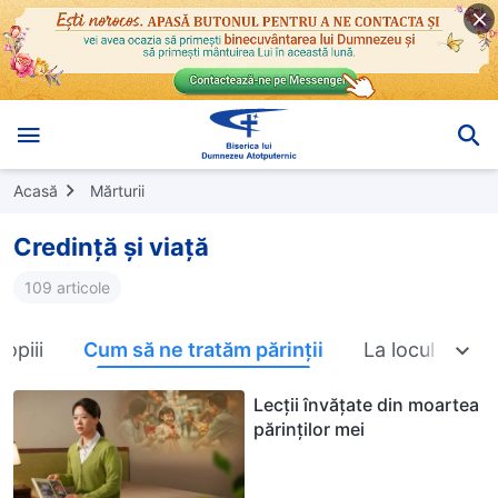
Acasă
Mărturii
Credință și viață
109 articole
opiii
Cum să ne tratăm părinții
La locul de m
Lecții învățate din moartea
părinților mei