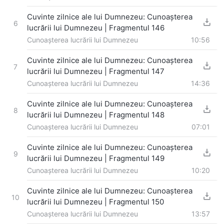
Cuvinte zilnice ale lui Dumnezeu: Cunoașterea
6
lucrării lui Dumnezeu | Fragmentul 146
Cunoașterea lucrării lui Dumnezeu
10:56
Cuvinte zilnice ale lui Dumnezeu: Cunoașterea
7
lucrării lui Dumnezeu | Fragmentul 147
Cunoașterea lucrării lui Dumnezeu
14:36
Cuvinte zilnice ale lui Dumnezeu: Cunoașterea
8
lucrării lui Dumnezeu | Fragmentul 148
Cunoașterea lucrării lui Dumnezeu
07:01
Cuvinte zilnice ale lui Dumnezeu: Cunoașterea
9
lucrării lui Dumnezeu | Fragmentul 149
Cunoașterea lucrării lui Dumnezeu
10:20
Cuvinte zilnice ale lui Dumnezeu: Cunoașterea
10
lucrării lui Dumnezeu | Fragmentul 150
Cunoașterea lucrării lui Dumnezeu
13:57