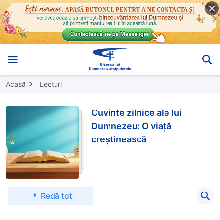
Acasă
Lecturi
Cuvinte zilnice ale lui
Dumnezeu: O viață
creștinească
Redă tot