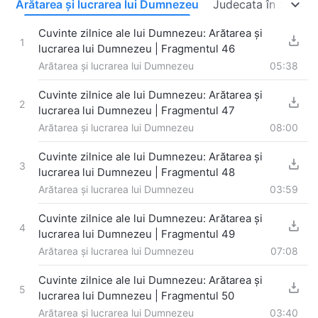
i
Arătarea și lucrarea lui Dumnezeu
Judecata în zilele 
Cuvinte zilnice ale lui Dumnezeu: Arătarea și
1
lucrarea lui Dumnezeu | Fragmentul 46
Arătarea și lucrarea lui Dumnezeu
05:38
Cuvinte zilnice ale lui Dumnezeu: Arătarea și
2
lucrarea lui Dumnezeu | Fragmentul 47
Arătarea și lucrarea lui Dumnezeu
08:00
Cuvinte zilnice ale lui Dumnezeu: Arătarea și
3
lucrarea lui Dumnezeu | Fragmentul 48
Arătarea și lucrarea lui Dumnezeu
03:59
Cuvinte zilnice ale lui Dumnezeu: Arătarea și
4
lucrarea lui Dumnezeu | Fragmentul 49
Arătarea și lucrarea lui Dumnezeu
07:08
Cuvinte zilnice ale lui Dumnezeu: Arătarea și
5
lucrarea lui Dumnezeu | Fragmentul 50
Arătarea și lucrarea lui Dumnezeu
03:40