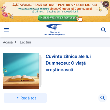
Acasă
Lecturi
Cuvinte zilnice ale lui
Dumnezeu: O viață
creștinească
Redă tot