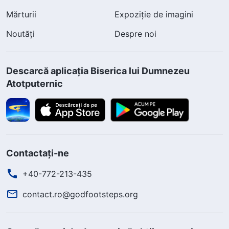
Mărturii
Expoziție de imagini
Noutăți
Despre noi
Descarcă aplicația Biserica lui Dumnezeu
Atotputernic
Contactați-ne
+40-772-213-435
contact.ro@godfootsteps.org