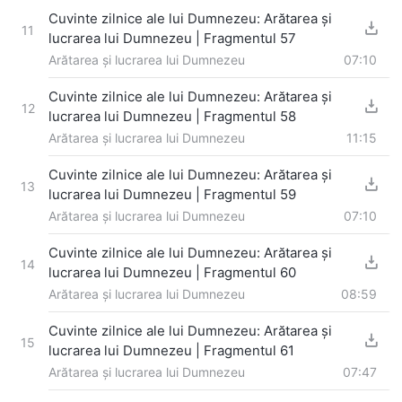
Cuvinte zilnice ale lui Dumnezeu: Arătarea și
11
lucrarea lui Dumnezeu | Fragmentul 57
Arătarea și lucrarea lui Dumnezeu
07:10
Cuvinte zilnice ale lui Dumnezeu: Arătarea și
12
lucrarea lui Dumnezeu | Fragmentul 58
Arătarea și lucrarea lui Dumnezeu
11:15
Cuvinte zilnice ale lui Dumnezeu: Arătarea și
13
lucrarea lui Dumnezeu | Fragmentul 59
Arătarea și lucrarea lui Dumnezeu
07:10
Cuvinte zilnice ale lui Dumnezeu: Arătarea și
14
lucrarea lui Dumnezeu | Fragmentul 60
Arătarea și lucrarea lui Dumnezeu
08:59
Cuvinte zilnice ale lui Dumnezeu: Arătarea și
15
lucrarea lui Dumnezeu | Fragmentul 61
Arătarea și lucrarea lui Dumnezeu
07:47