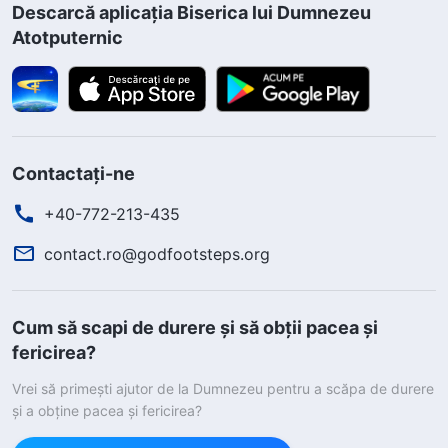
Descarcă aplicația Biserica lui Dumnezeu
Atotputernic
Contactați-ne
+40-772-213-435
contact.ro@godfootsteps.org
Cum să scapi de durere și să obții pacea și
fericirea?
Vrei să primești ajutor de la Dumnezeu pentru a scăpa de durere
și a obține pacea și fericirea?