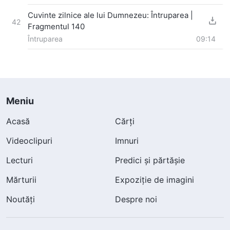
Cuvinte zilnice ale lui Dumnezeu: Întruparea |
42
Fragmentul 140
Întruparea
09:14
Meniu
Acasă
Cărți
Videoclipuri
Imnuri
Lecturi
Predici și părtășie
Mărturii
Expoziție de imagini
Noutăți
Despre noi