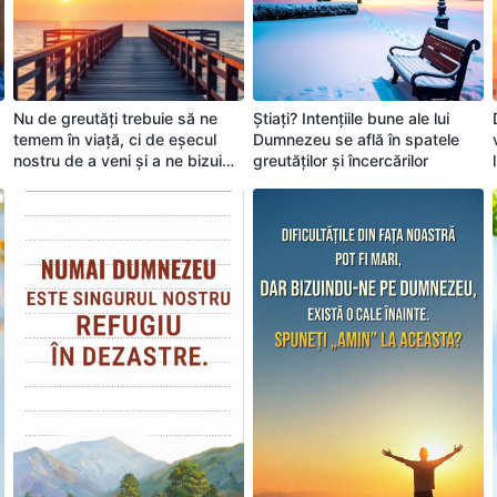
Nu de greutăți trebuie să ne
Știați? Intențiile bune ale lui
temem în viață, ci de eșecul
Dumnezeu se află în spatele
nostru de a veni și a ne bizui
greutăților și încercărilor
pe Dumnezeu. Amin!