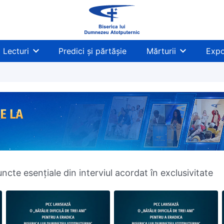
Lecturi
Predici și părtășie
Mărturii
Expo
ncte esențiale din interviul acordat în exclusivitate