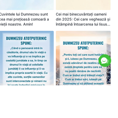
Cuvintele lui Dumnezeu sunt
Cei mai binecuvântați oameni
cea mai prețioasă comoară a
din 2025: Cei care veghează și
vieții noastre. Amin!
întâmpină întoarcerea lui Iisus.
Vrei să fii unul dintre ei?