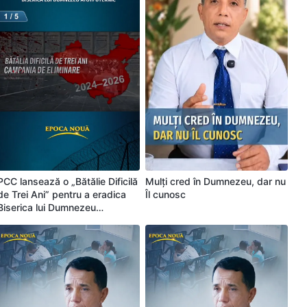
PCC lansează o „Bătălie Dificilă
Mulți cred în Dumnezeu, dar nu
de Trei Ani” pentru a eradica
Îl cunosc
Biserica lui Dumnezeu
Atotputernic (Partea 1/5)