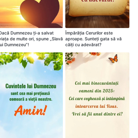
Dacă Dumnezeu ți-a salvat
Împărăția Cerurilor este
viața de multe ori, spune „Slavă
aproape. Sunteți gata să vă
lui Dumnezeu”!
căiți cu adevărat?