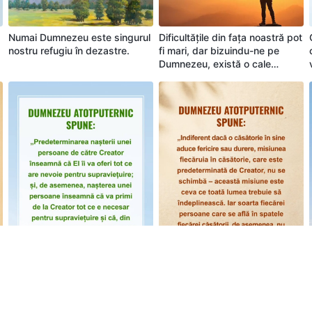
Numai Dumnezeu este singurul
Dificultățile din fața noastră pot
nostru refugiu în dezastre.
fi mari, dar bizuindu-ne pe
Dumnezeu, există o cale
înainte. Spuneți „Amin” la
aceasta?