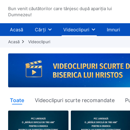
Bun venit căutătorilor care tânjesc după apariția lui
Dumnezeu!
Acasă
Cărți
Videoclipuri
Imnuri
Acasă
Videoclipuri
Toate
Videoclipuri scurte recomandate
Pu