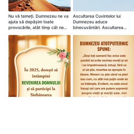
Nu vă temeți. Dumnezeu ne va
Ascultarea Cuvintelor lui
ajuta să depășim toate
Dumnezeu aduce
provocările, atât timp cât ne
binecuvântări. Ascultarea
bizuim pe El
cuvintelor Satanei duce la
eliminare