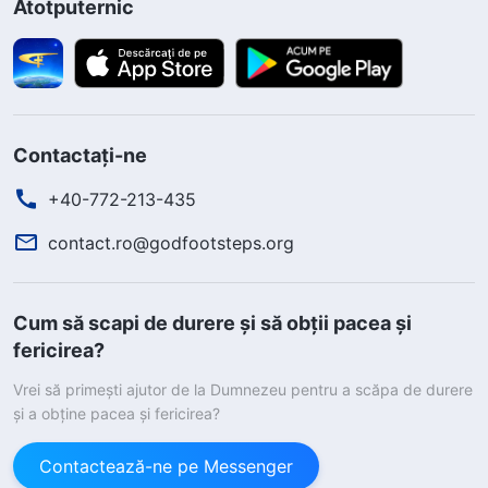
Atotputernic
Contactați-ne
+40-772-213-435
contact.ro@godfootsteps.org
Cum să scapi de durere și să obții pacea și
fericirea?
Vrei să primești ajutor de la Dumnezeu pentru a scăpa de durere
și a obține pacea și fericirea?
Contactează-ne pe Messenger