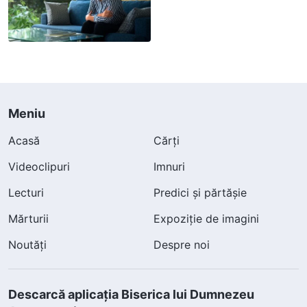
Meniu
Acasă
Cărți
Videoclipuri
Imnuri
Lecturi
Predici și părtășie
Mărturii
Expoziție de imagini
Noutăți
Despre noi
Descarcă aplicația Biserica lui Dumnezeu