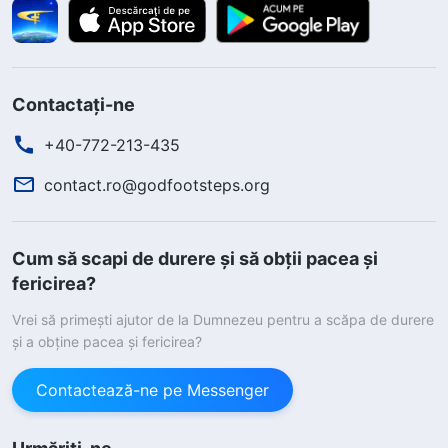
Contactați-ne
+40-772-213-435
contact.ro@godfootsteps.org
Cum să scapi de durere și să obții pacea și
fericirea?
Vrei să primești ajutor de la Dumnezeu pentru a scăpa de durere
și a obține pacea și fericirea?
Contactează-ne pe Messenger