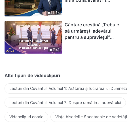
intra cu adevărat în
Împărăția Cerurilor doar
ținându-te de Biblie?
11:54
Cântare creștină „Trebuie
să urmărești adevărul
pentru a supraviețui”
(Duet) | 2026 Glasuri de
laudă
7:48
Alte tipuri de videoclipuri
Lecturi din Cuvântul, Volumul 1: Arătarea și lucrarea lui Dumnez
Lecturi din Cuvântul, Volumul 7: Despre urmărirea adevărului
Videoclipuri corale
Viața bisericii – Spectacole de varietăți