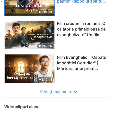
pastor” Războiul spiritual
în întâmpinarea revenirii
Domnului
2:01:33
Film creștin in romana „O
călătorie primejdioasă de
evanghelizare” Un film
bazat pe fapte reale
1:58:25
Film Evanghelic | "Ospățul
Împărăției Cerurilor" |
Mărturia unui preot
catolic
2:10:14
Vedeți mai multe
Videoclipuri alese