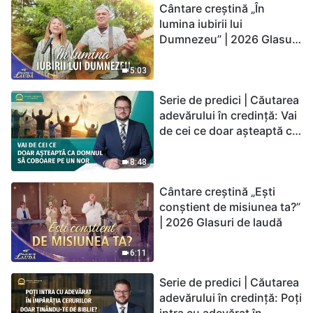
Cântare creștină „În
lumina iubirii lui
Dumnezeu” | 2026 Glasuri
de laudă
5:03
Serie de predici | Căutarea
adevărului în credință: Vai
de cei ce doar așteaptă ca
Domnul să coboare pe un
nor
8:48
Cântare creștină „Ești
conștient de misiunea ta?”
| 2026 Glasuri de laudă
6:11
Serie de predici | Căutarea
adevărului în credință: Poți