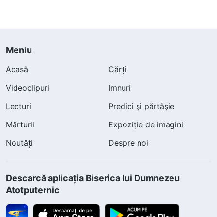
Meniu
Acasă
Cărți
Videoclipuri
Imnuri
Lecturi
Predici și părtășie
Mărturii
Expoziție de imagini
Noutăți
Despre noi
Descarcă aplicația Biserica lui Dumnezeu
Atotputernic