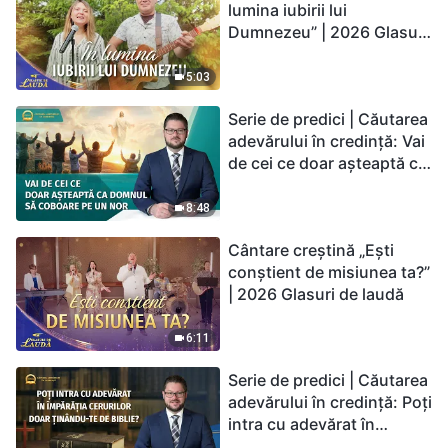
lumina iubirii lui
Dumnezeu” | 2026 Glasuri
de laudă
5:03
Serie de predici | Căutarea
adevărului în credință: Vai
de cei ce doar așteaptă ca
Domnul să coboare pe un
nor
8:48
Cântare creștină „Ești
conștient de misiunea ta?”
| 2026 Glasuri de laudă
6:11
Serie de predici | Căutarea
adevărului în credință: Poți
intra cu adevărat în
Împărăția Cerurilor doar