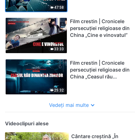
47:58
Film crestin | Cronicele
persecuției religioase din
China „Cine e vinovatul”
33:33
Film crestin | Cronicele
persecuției religioase din
China „Ceasul rău
dinaintea zorilor”
25:32
Vedeți mai multe
Videoclipuri alese
Cântare creștină „În