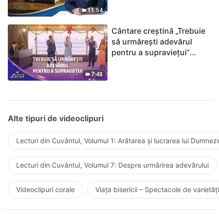
ținându-te de Biblie?
11:54
Cântare creștină „Trebuie
să urmărești adevărul
pentru a supraviețui”
(Duet) | 2026 Glasuri de
laudă
7:48
Alte tipuri de videoclipuri
Lecturi din Cuvântul, Volumul 1: Arătarea și lucrarea lui Dumnez
Lecturi din Cuvântul, Volumul 7: Despre urmărirea adevărului
Videoclipuri corale
Viața bisericii – Spectacole de varietăți