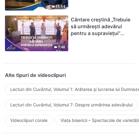
ținându-te de Biblie?
11:54
Cântare creștină „Trebuie
să urmărești adevărul
pentru a supraviețui”
(Duet) | 2026 Glasuri de
laudă
7:48
Alte tipuri de videoclipuri
Lecturi din Cuvântul, Volumul 1: Arătarea și lucrarea lui Dumnez
Lecturi din Cuvântul, Volumul 7: Despre urmărirea adevărului
Videoclipuri corale
Viața bisericii – Spectacole de varietăți