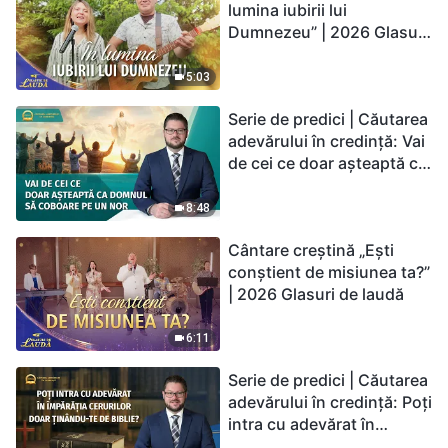
lumina iubirii lui
Dumnezeu” | 2026 Glasuri
de laudă
5:03
Serie de predici | Căutarea
adevărului în credință: Vai
de cei ce doar așteaptă ca
Domnul să coboare pe un
nor
8:48
Cântare creștină „Ești
conștient de misiunea ta?”
| 2026 Glasuri de laudă
6:11
Serie de predici | Căutarea
adevărului în credință: Poți
intra cu adevărat în
Împărăția Cerurilor doar