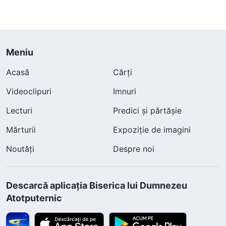
Meniu
Acasă
Cărți
Videoclipuri
Imnuri
Lecturi
Predici și părtășie
Mărturii
Expoziție de imagini
Noutăți
Despre noi
Descarcă aplicația Biserica lui Dumnezeu
Atotputernic