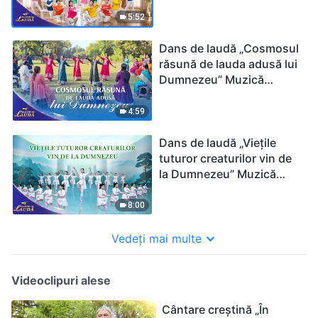
| 2026 Glasuri de laudă
5:52
Dans de laudă „Cosmosul
răsună de lauda adusă lui
Dumnezeu” Muzică
creștină | 2026 Glasuri de
laudă
4:59
Dans de laudă „Viețile
tuturor creaturilor vin de
la Dumnezeu” Muzică
creștină | 2026 Glasuri de
laudă
8:00
Vedeți mai multe
Videoclipuri alese
Cântare creștină „În