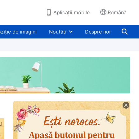
Aplicații mobile
Română
ziție de imagini
Noutăți
Despre noi
eu
Judecata în zilele de pe urmă
Întruparea