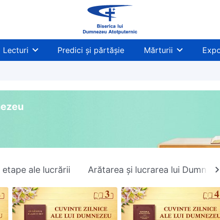
Lecturi
Predici și părtășie
Mărturii
Expo
mnezeu
 etape ale lucrării
Arătarea și lucrarea lui Dumnez