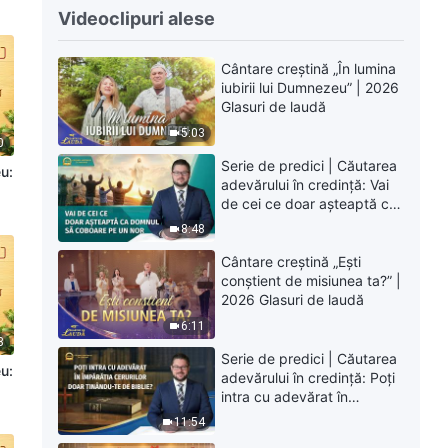
Videoclipuri alese
Cântare creștină „În lumina
iubirii lui Dumnezeu” | 2026
Glasuri de laudă
5:03
0
Serie de predici | Căutarea
eu:
adevărului în credință: Vai
|
de cei ce doar așteaptă ca
Domnul să coboare pe un
8:48
nor
Cântare creștină „Ești
conștient de misiunea ta?” |
2026 Glasuri de laudă
6:11
3
Serie de predici | Căutarea
eu:
adevărului în credință: Poți
|
intra cu adevărat în
Împărăția Cerurilor doar
11:54
ținându-te de Biblie?