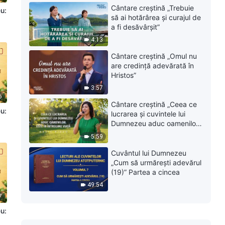
Cântare creștină „Trebuie
eu:
să ai hotărârea și curajul de
|
a fi desăvârșit”
4:13
Cântare creștină „Omul nu
are credință adevărată în
Hristos”
3:57
6
Cântare creștină „Ceea ce
eu:
lucrarea și cuvintele lui
|
Dumnezeu aduc oamenilor
este în întregime viață”
5:59
Cuvântul lui Dumnezeu
„Cum să urmărești adevărul
(19)” Partea a cincea
49:54
7
eu:
|