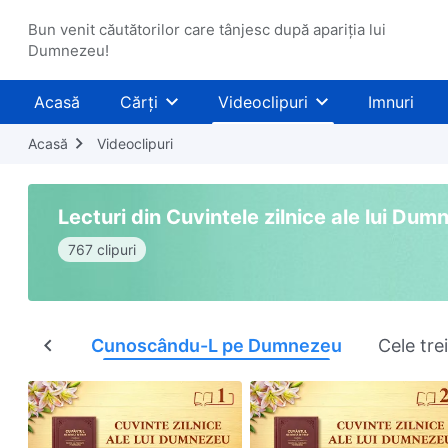
Bun venit căutătorilor care tânjesc după apariția lui
Dumnezeu!
Acasă
Cărți
Videoclipuri
Imnuri
Acasă
Videoclipuri
Lecturi din Cuvintele zilnice ale lui Du
767 clipuri
Toate
Cunoscându-L pe Dumnezeu
Cele trei