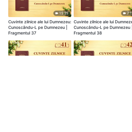
15:35
7:
Cuvinte zilnice ale lui Dumnezeu:
Cuvinte zilnice ale lui Dumnez
Cunoscându-L pe Dumnezeu |
Cunoscându-L pe Dumnezeu 
Fragmentul 37
Fragmentul 38
14:34
20:
Cuvinte zilnice ale lui Dumnezeu:
Cuvinte zilnice ale lui Dumnez
Cunoscându-L pe Dumnezeu |
Cunoscându-L pe Dumnezeu 
Fragmentul 41
Fragmentul 42
6:42
12: