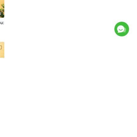
5
eu:
|
0
eu:
|
8