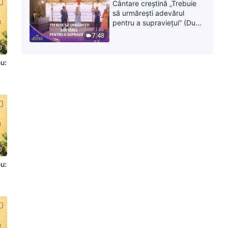
Cântare creștină „Trebuie
să urmărești adevărul
pentru a supraviețui” (Duet)
| 2026 Glasuri de laudă
7:48
0
eu:
|
0
eu:
|