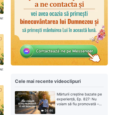
0
eu:
|
5
eu:
|
Cele mai recente videoclipuri
Mărturii creștine bazate pe
experiență, Ep. 827: Nu
voiam să fiu promovată –
ce mă îngrijora?
56:44
1