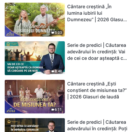
Cântare creștină „În
lumina iubirii lui
Dumnezeu” | 2026 Glasuri
de laudă
5:03
Serie de predici | Căutarea
adevărului în credință: Vai
de cei ce doar așteaptă ca
Domnul să coboare pe un
nor
8:48
Cântare creștină „Ești
conștient de misiunea ta?”
| 2026 Glasuri de laudă
6:11
Serie de predici | Căutarea
adevărului în credință: Poți