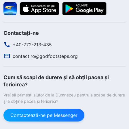
Contactați-ne
+40-772-213-435
contact.ro@godfootsteps.org
Cum să scapi de durere și să obții pacea și
fericirea?
Vrei să primești ajutor de la Dumnezeu pentru a scăpa de durere
și a obține pacea și fericirea?
Contactează-ne pe Messenger