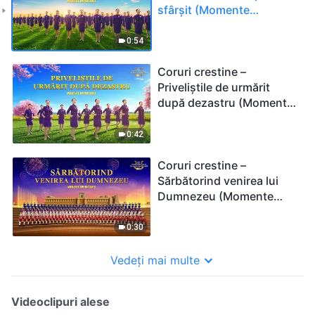
sfârșit (Momente
importante)
0:54
Coruri crestine –
Priveliștile de urmărit
după dezastru (Momente
importante)
0:42
Coruri crestine –
Sărbătorind venirea lui
Dumnezeu (Momente
importante)
0:30
Vedeți mai multe
Videoclipuri alese