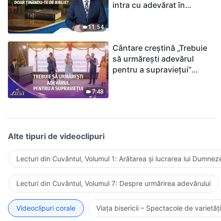
intra cu adevărat în
Împărăția Cerurilor doar
ținându-te de Biblie?
11:54
Cântare creștină „Trebuie
să urmărești adevărul
pentru a supraviețui”
(Duet) | 2026 Glasuri de
laudă
7:48
Alte tipuri de videoclipuri
Lecturi din Cuvântul, Volumul 1: Arătarea și lucrarea lui Dumnez
Lecturi din Cuvântul, Volumul 7: Despre urmărirea adevărului
Videoclipuri corale
Viața bisericii – Spectacole de varietăți