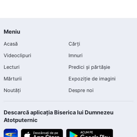
Meniu
Acasă
Cărți
Videoclipuri
Imnuri
Lecturi
Predici și părtășie
Mărturii
Expoziție de imagini
Noutăți
Despre noi
Descarcă aplicația Biserica lui Dumnezeu
Atotputernic