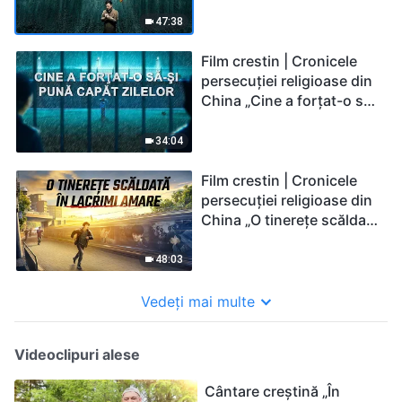
Prăpastiei Și Înapoi”
47:38
Film crestin | Cronicele
persecuției religioase din
China „Cine a forțat-o să-
și pună capăt zilelor”
34:04
Film crestin | Cronicele
persecuției religioase din
China „O tinereţe scăldată
în lacrimi amare„
48:03
Vedeți mai multe
Videoclipuri alese
Cântare creștină „În