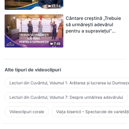
ținându-te de Biblie?
11:54
Cântare creștină „Trebuie
să urmărești adevărul
pentru a supraviețui”
(Duet) | 2026 Glasuri de
laudă
7:48
Alte tipuri de videoclipuri
Lecturi din Cuvântul, Volumul 1: Arătarea și lucrarea lui Dumnez
Lecturi din Cuvântul, Volumul 7: Despre urmărirea adevărului
Videoclipuri corale
Viața bisericii – Spectacole de varietăți