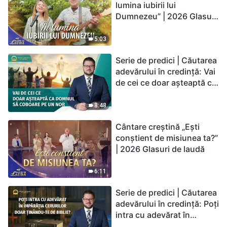
lumina iubirii lui
Dumnezeu” | 2026 Glasuri
de laudă
5:03
Serie de predici | Căutarea
adevărului în credință: Vai
de cei ce doar așteaptă ca
Domnul să coboare pe un
nor
8:48
Cântare creștină „Ești
conștient de misiunea ta?”
| 2026 Glasuri de laudă
6:11
Serie de predici | Căutarea
adevărului în credință: Poți
intra cu adevărat în
Împărăția Cerurilor doar