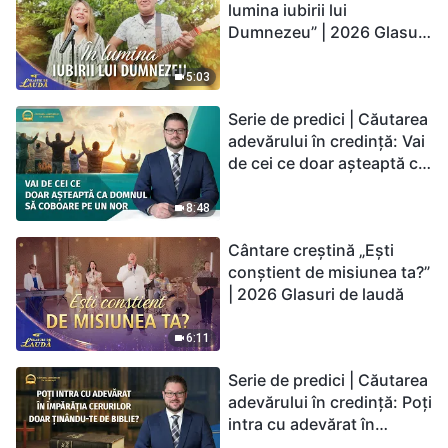
lumina iubirii lui
Dumnezeu” | 2026 Glasuri
de laudă
5:03
Serie de predici | Căutarea
adevărului în credință: Vai
de cei ce doar așteaptă ca
Domnul să coboare pe un
nor
8:48
Cântare creștină „Ești
conștient de misiunea ta?”
| 2026 Glasuri de laudă
6:11
Serie de predici | Căutarea
adevărului în credință: Poți
intra cu adevărat în
Împărăția Cerurilor doar