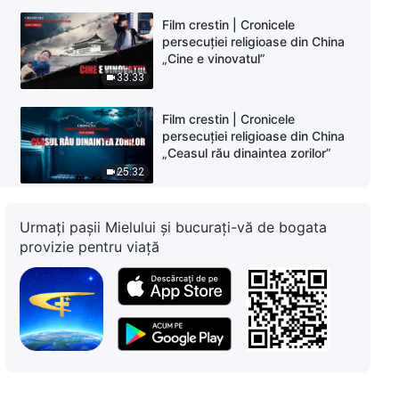
Film crestin | Cronicele
persecuției religioase din China
„Cine e vinovatul”
33:33
Film crestin | Cronicele
persecuției religioase din China
„Ceasul rău dinaintea zorilor”
25:32
Film crestin | Cronicele
Urmați pașii Mielului și bucurați-vă de bogata
persecuției religioase din China
provizie pentru viață
„Spre Marginea Prăpastiei Și
Înapoi”
47:38
Film crestin | Cronicele
persecuției religioase din China
„Cine a forțat-o să-și pună capăt
zilelor”
34:04