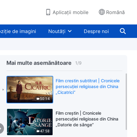
Aplicații mobile
Română
ziție de imagini
Noutăți
Despre noi
Mai multe asemănătoare
1
/
9
Film crestin subtitrat | Cronicele
persecuției religioase din China
„Cicatrici”
50:14
Film creștin | Cronicele
persecuției religioase din China
„Datorie de sânge”
47:58