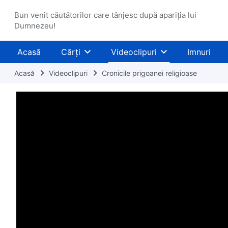
Bun venit căutătorilor care tânjesc după apariția lui
Dumnezeu!
Acasă
Cărți
Videoclipuri
Imnuri
Acasă
Videoclipuri
Cronicile prigoanei religioase