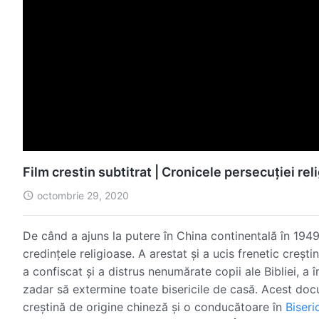
Film crestin subtitrat | Cronicele persecuției rel
octombrie 29, 2020
De când a ajuns la putere în China continentală în 194
credințele religioase. A arestat și a ucis frenetic crești
a confiscat și a distrus nenumărate copii ale Bibliei, a în
zadar să extermine toate bisericile de casă. Acest do
creștină de origine chineză și o conducătoare în
Biseri