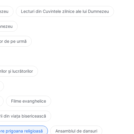
nezeu
Lecturi din Cuvintele zilnice ale lui Dumnezeu
umnezeu
elor de pe urmă
or și lucrătorilor
Filme evanghelice
ii din viața bisericească
re prigoana religioasă
Ansamblul de dansuri