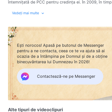
întemnițată de PCC pentru credința ei. În 2009, în timpu
lui
Dumnezeu Atotputernic
, Cheng Rui este pusă, în se
Vedeți mai multe
torturi brutale, inumane, umilințe de neînchipuit și o v
Ești norocos! Apasă pe butonul de Messenger
pentru a ne contacta, ceea ce te va ajuta să ai
ocazia de a întâmpina pe Domnul și de a obține
binecuvântarea lui Dumnezeu în 2026!
Contactează-ne pe Messenger
Alte tipuri de videoclipuri