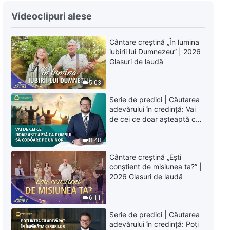
Film crestin | Cronicele
persecuției religioase din China
Videoclipuri alese
„O tinereţe scăldată în lacrimi
amare„
48:03
Cântare creștină „În lumina
iubirii lui Dumnezeu” | 2026
Film crestin | Cronicele
Glasuri de laudă
persecuției religioase din China
„Lungul drum al exilului”
5:03
39:42
Serie de predici | Căutarea
adevărului în credință: Vai
Film crestin | Cronicele
de cei ce doar așteaptă ca
persecuției religioase din China
Domnul să coboare pe un
„Muşamalizarea”
nor
8:48
50:17
Cântare creștină „Ești
conștient de misiunea ta?” |
2026 Glasuri de laudă
6:11
Serie de predici | Căutarea
adevărului în credință: Poți