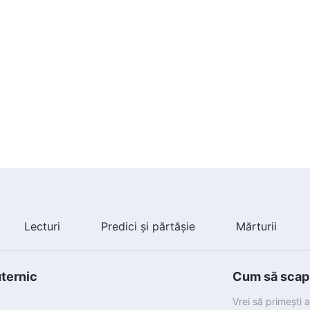
Lecturi
Predici și părtășie
Mărturii
uternic
Cum să scapi 
Vrei să primești 