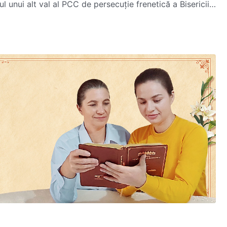
l unui alt val al PCC de persecuție frenetică a Bisericii
cret, sub supraveghere și apoi arestată, după care îndură
iață sumbră și nedreaptă în închisoare.