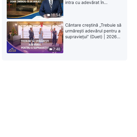
intra cu adevărat în
Împărăția Cerurilor doar
ținându-te de Biblie?
11:54
Cântare creștină „Trebuie să
urmărești adevărul pentru a
supraviețui” (Duet) | 2026
Glasuri de laudă
7:48