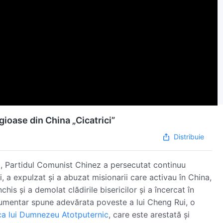
igioase din China „Cicatrici”
Distribuie
9, Partidul Comunist Chinez a persecutat continuu
ni, a expulzat și a abuzat misionarii care activau în China,
chis și a demolat clădirile bisericilor și a încercat în
cumentar spune adevărata poveste a lui Cheng Rui, o
ca lui Dumnezeu Atotputernic
, care este arestată și