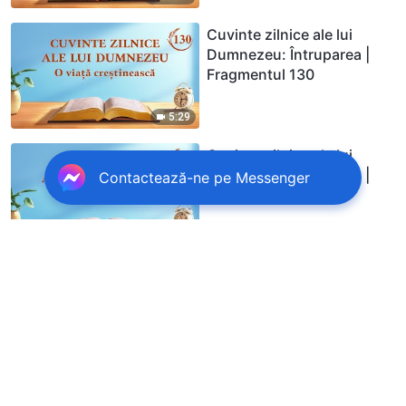
Cuvinte zilnice ale lui
Dumnezeu: Întruparea |
Fragmentul 130
5:29
Cuvinte zilnice ale lui
Dumnezeu: Întruparea |
Contactează-ne pe Messenger
Fragmentul 131
6:13
Cuvinte zilnice ale lui
Dumnezeu: Întruparea |
Fragmentul 132
5:53
Cuvinte zilnice ale lui