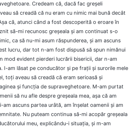
upraveghetoare. Credeam că, dacă fac greșeli
veau să creadă că nu eram cu nimic mai bună decât
tă. Așa că, atunci când a fost descoperită o eroare în
ăznit să-mi recunosc greșeala și am continuat s-o
imic, ca să nu-mi asum răspunderea, și am ascuns
st lucru, dar tot n-am fost dispusă să spun nimănui
 mod evident pierderi lucrării bisericii, dar n-am
 I-am lăsat pe conducător și pe frații și surorile mele
l, toți aveau să creadă că eram serioasă și
maginea și funcția de supraveghetoare. M-am purtat
menii să nu afle despre greșeala mea, așa că am
Mi-am ascuns partea urâtă, am înșelat oamenii și am
demnitate. Nu puteam continua să-mi acopăr greșeala
onducătorului meu, explicându-i situația, și m-am