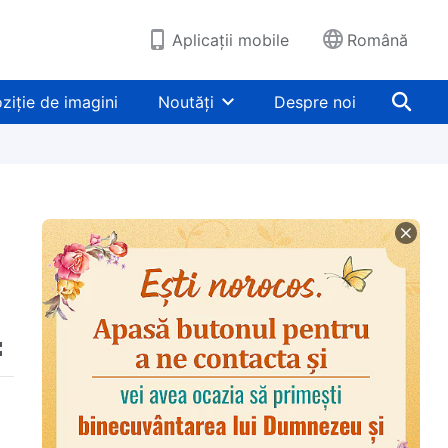
Aplicații mobile
Română
ziție de imagini
Noutăți
Despre noi