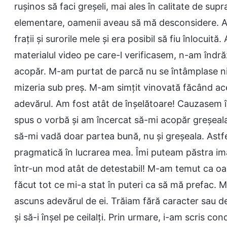
rușinos să faci greșeli, mai ales în calitate de s
elementare, oamenii aveau să mă desconsidere. A
frații și surorile mele și era posibil să fiu înlocui
materialul video pe care-l verificasem, n-am îndr
acopăr. M-am purtat de parcă nu se întâmplase n
mizeria sub preș. M-am simțit vinovată făcând ace
adevărul. Am fost atât de înșelătoare! Cauzasem în
spus o vorbă și am încercat să-mi acopăr greșeala.
să-mi vadă doar partea bună, nu și greșeala. Astfe
pragmatică în lucrarea mea. Îmi puteam păstra i
într-un mod atât de detestabil! M-am temut ca oa
făcut tot ce mi-a stat în puteri ca să mă prefac. 
ascuns adevărul de ei. Trăiam fără caracter sau 
și să-i înșel pe ceilalți. Prin urmare, i-am scris c