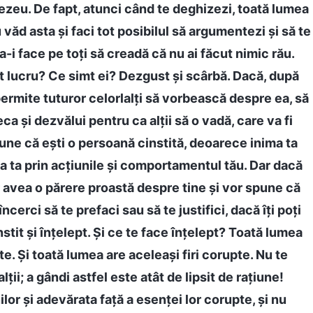
zeu. De fapt, atunci când te deghizezi, toată lumea
u văd asta și faci tot posibilul să argumentezi și să te
 a-i face pe toți să creadă că nu ai făcut nimic rău.
t lucru? Ce simt ei? Dezgust și scârbă. Dacă, după
 permite tuturor celorlalți să vorbească despre ea, să
a și dezvălui pentru ca alții să o vadă, care va fi
une că ești o persoană cinstită, deoarece inima ta
a ta prin acțiunile și comportamentul tău. Dar dacă
vor avea o părere proastă despre tine și vor spune că
cerci să te prefaci sau să te justifici, dacă îți poți
tit și înțelept. Și ce te face înțelept? Toată lumea
e. Și toată lumea are aceleași firi corupte. Nu te
ții; a gândi astfel este atât de lipsit de rațiune!
lor și adevărata față a esenței lor corupte, și nu