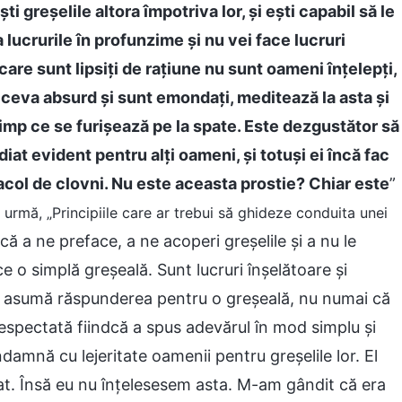
ti greșelile altora împotriva lor, și ești capabil să le
lucrurile în profunzime și nu vei face lucruri
 care sunt lipsiți de rațiune nu sunt oameni înțelepți,
c ceva absurd și sunt emondați, meditează la asta și
timp ce se furișează pe la spate. Este dezgustător să
diat evident pentru alți oameni, și totuși ei încă fac
tacol de clovni. Nu este aceasta prostie? Chiar este
”
e urmă, „Principiile care ar trebui să ghideze conduita unei
că a ne preface, a ne acoperi greșelile și a nu le
 o simplă greșeală. Sunt lucruri înșelătoare și
și asumă răspunderea pentru o greșeală, nu numai că
espectată fiindcă a spus adevărul în mod simplu și
mnă cu lejeritate oamenii pentru greșelile lor. El
at. Însă eu nu înțelesesem asta. M-am gândit că era