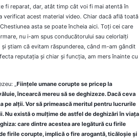
 fi reparat, dar, atât timp cât voi fi mai atentă în
e a verificat acest material video. Chiar dacă află toată
Chestiunea asta se poate încheia aici. Toți cei care
n urmare, nu i-am spus conducătorului sau celorlalți
ită și știam că evitam răspunderea, când m-am gândit
ecta reputația și chiar și funcția, am mers înainte cu
.
ezeu: „
Ființele umane corupte se pricep la
zvăluie, încearcă mereu să se deghizeze. Dacă ceva
 pe alții. Vor să primească meritul pentru lucrurile
ții. Nu există o mulțime de astfel de deghizări în viața
ghiza: care dintre acestea are legătură cu firile
firile corupte, implică o fire arogantă, ticăloșie și