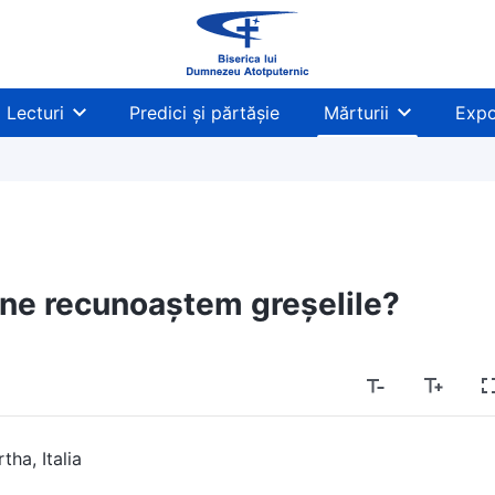
Lecturi
Predici și părtășie
Mărturii
Expo
ă ne recunoaștem greșelile?
tha, Italia