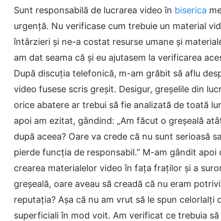
Sunt responsabilă de lucrarea video în
biserica
mea
urgență. Nu verificase cum trebuie un material vid
întârzieri și ne-a costat resurse umane și materiale
am dat seama că și eu ajutasem la verificarea ace
După discuția telefonică, m-am grăbit să aflu despr
video fusese scris greșit. Desigur, greșelile din luc
orice abatere ar trebui să fie analizată de toată lu
apoi am ezitat, gândind: „Am făcut o greșeală at
după aceea? Oare va crede că nu sunt serioasă sa
pierde funcția de responsabil.” M-am gândit apoi 
crearea materialelor video în fața fraților și a su
greșeală, oare aveau să creadă că nu eram potrivi
reputația? Așa că nu am vrut să le spun celorlalț
superficiali în mod voit. Am verificat ce trebuia să