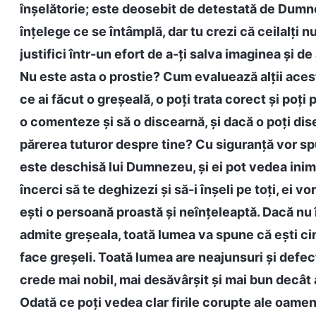
înșelătorie; este deosebit de detestată de Dumne
înțelege ce se întâmplă, dar tu crezi că ceilalți n
justifici într-un efort de a-ți salva imaginea și de
Nu este asta o prostie? Cum evaluează alții aces
ce ai făcut o greșeală, o poți trata corect și poți
o comenteze și să o discearnă, și dacă o poți disec
părerea tuturor despre tine? Cu siguranță vor sp
este deschisă lui Dumnezeu, și ei pot vedea inim
încerci să te deghizezi și să-i înșeli pe toți, ei 
ești o persoană proastă și neînțeleaptă. Dacă nu în
admite greșeala, toată lumea va spune că ești cins
face greșeli. Toată lumea are neajunsuri și defect
crede mai nobil, mai desăvârșit și mai bun decât al
Odată ce poți vedea clar firile corupte ale oameni