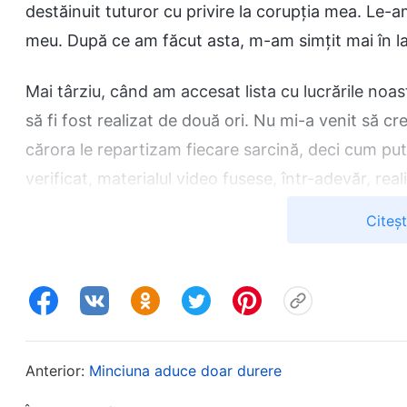
destăinuit tuturor cu privire la corupția mea. Le-
meu. După ce am făcut asta, m-am simțit mai în l
Mai târziu, când am accesat lista cu lucrările noas
să fi fost realizat de două ori. Nu mi-a venit să 
cărora le repartizam fiecare sarcină, deci cum put
verificat, materialul video fusese, într-adevăr, rea
grav. Tocmai îmi recunoscusem greșeala în fața co
Citeș
înțelege situația în detaliu, o dădusem iar în bar
creadă că greșeam mereu și că nu eram potrivită să 
surori, oare aveau să creadă că nu eram demnă de
elementare? Atunci, următoarea dată când aveam pă
îndatoririle noastre, oare m-ar mai fi luat în serio
Anterior:
Minciuna aduce doar durere
această greșeală și speram să nu fiu eu principal