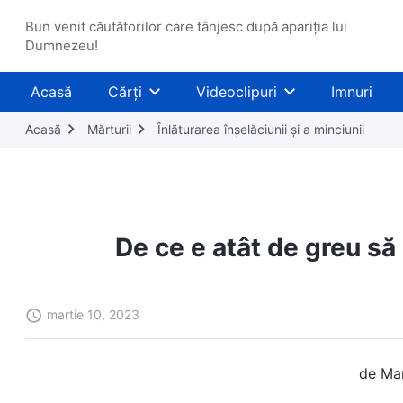
Bun venit căutătorilor care tânjesc după apariția lui
Dumnezeu!
Acasă
Cărți
Videoclipuri
Imnuri
Acasă
Mărturii
Înlăturarea înșelăciunii și a minciunii
De ce e atât de greu s
martie 10, 2023
de Mar