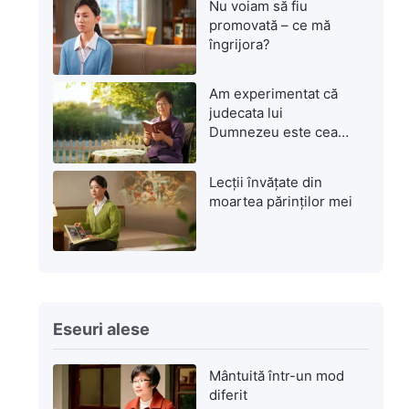
Nu voiam să fiu
promovată – ce mă
îngrijora?
Am experimentat că
judecata lui
Dumnezeu este cea
mai mare mântuire
Lecții învățate din
moartea părinților mei
Eseuri alese
Mântuită într-un mod
diferit