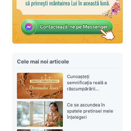
Cele mai noi articole
Cunoașteți
semnificația reală a
răscumpărării
Domnului Isus?
Ce se ascundea în
spatele pretinsei mele
înțelegeri