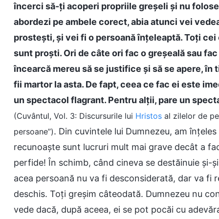
încerci să-ți acoperi propriile greșeli și nu foloseș
abordezi pe ambele corect, abia atunci vei vedea 
prostești, și vei fi o persoană înțeleaptă. Toți cei
sunt proști. Ori de câte ori fac o greșeală sau fa
încearcă mereu să se justifice și să se apere, în 
fii martor la asta. De fapt, ceea ce fac ei este ime
un spectacol flagrant. Pentru alții, pare un spec
(Cuvântul, Vol. 3: Discursurile lui
Hristos
al zilelor de p
. Din cuvintele lui Dumnezeu, am înțeles 
persoane”)
recunoaște sunt lucruri mult mai grave decât a face
perfide! În schimb, când cineva se destăinuie și-
acea persoană nu va fi desconsiderată, dar va fi r
deschis. Toți greșim câteodată. Dumnezeu nu conda
vede dacă, după aceea, ei se pot pocăi cu adevăr