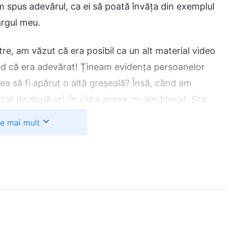
am spus adevărul, ca ei să poată învăța din exemplul
argul meu.
tre, am văzut că era posibil ca un alt material video
cred că era adevărat! Țineam evidența persoanelor
ea să fi apărut o altă greșeală? Însă, când am
lizat de două ori. În clipa aceea, m-am blocat. Era
nducătorului și, înainte ca el să poată măcar
te mai mult
ă. Ce avea să creadă despre mine? Oare avea să
fiu responsabilă? Și dacă aflau ceilalți frați și
 încredere și că tot făceam asemenea greșeli
rtășie despre a fi serioși și responsabili în
s? Nu, trebuia să aflu care era motivul exact pentru
a responsabilă. Chiar dacă aveam o parte din vină,