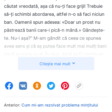
căutat vreodată, așa că nu-ți face griji! Trebuie
să-ți schimbi abordarea, altfel n-o să faci niciun
ban. Oamenii spun adesea: «Doar un prost nu
păstrează banii care-i pică-n mână.» Gândește-
te. Nu-i așa?” M-am gândit că ceea ce spunea
avea sens și că aș putea face mult mai mulți bani
dacă aș lucra cu el. În plus, dacă aș fi continuat
să lucrez cinstit, când aș fi putut obține viața de
Citește mai mult
înaltă calitate și demnă de invidiat pe care o
urmăream? De asemenea, ceilalți din branșa mea
veneau toți cu mașina la lucru, ceea ce părea
foarte impresionant, iar clienții îi admirau. Pe de
altă parte, eram totuși un patron, oricât de mică
Anterior:
Cum mi-am rezolvat problema mințitului
era firma mea, dar eu mergeam pe motocicletă.