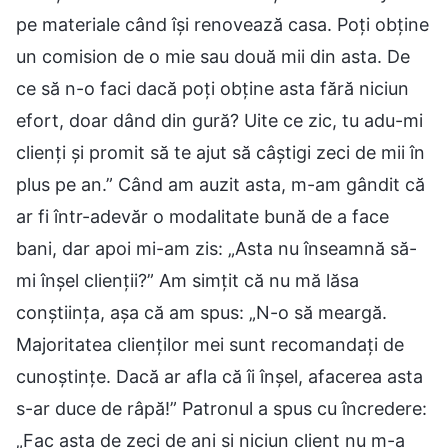
pe materiale când își renovează casa. Poți obține
un comision de o mie sau două mii din asta. De
ce să n-o faci dacă poți obține asta fără niciun
efort, doar dând din gură? Uite ce zic, tu adu-mi
clienți și promit să te ajut să câștigi zeci de mii în
plus pe an.” Când am auzit asta, m-am gândit că
ar fi într-adevăr o modalitate bună de a face
bani, dar apoi mi-am zis: „Asta nu înseamnă să-
mi înșel clienții?” Am simțit că nu mă lăsa
conștiința, așa că am spus: „N-o să meargă.
Majoritatea clienților mei sunt recomandați de
cunoștințe. Dacă ar afla că îi înșel, afacerea asta
s-ar duce de râpă!” Patronul a spus cu încredere:
„Fac asta de zeci de ani și niciun client nu m-a