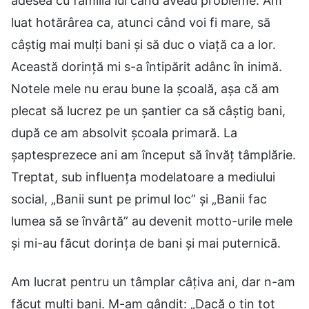
adesea cu familia lui când aveau probleme. Am
luat hotărârea ca, atunci când voi fi mare, să
câștig mai mulți bani și să duc o viață ca a lor.
Această dorință mi s-a întipărit adânc în inimă.
Notele mele nu erau bune la școală, așa că am
plecat să lucrez pe un șantier ca să câștig bani,
după ce am absolvit școala primară. La
șaptesprezece ani am început să învăț tâmplărie.
Treptat, sub influența modelatoare a mediului
social, „Banii sunt pe primul loc” și „Banii fac
lumea să se învârtă” au devenit motto-urile mele
și mi-au făcut dorința de bani și mai puternică.
Am lucrat pentru un tâmplar câțiva ani, dar n-am
făcut mulți bani. M-am gândit: „Dacă o țin tot