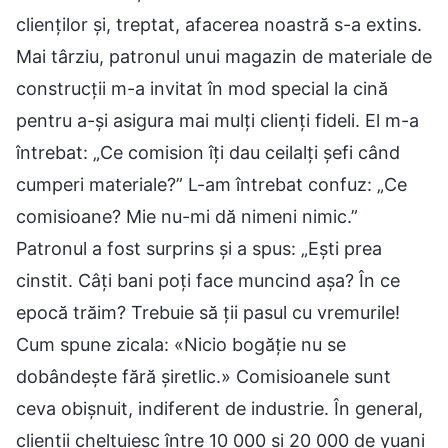
clienților și, treptat, afacerea noastră s-a extins.
Mai târziu, patronul unui magazin de materiale de
construcții m-a invitat în mod special la cină
pentru a-și asigura mai mulți clienți fideli. El m-a
întrebat: „Ce comision îți dau ceilalți șefi când
cumperi materiale?” L-am întrebat confuz: „Ce
comisioane? Mie nu-mi dă nimeni nimic.”
Patronul a fost surprins și a spus: „Ești prea
cinstit. Câți bani poți face muncind așa? În ce
epocă trăim? Trebuie să ții pasul cu vremurile!
Cum spune zicala: «Nicio bogăție nu se
dobândește fără șiretlic.» Comisioanele sunt
ceva obișnuit, indiferent de industrie. În general,
clienții cheltuiesc între 10 000 și 20 000 de yuani