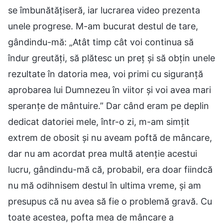
se îmbunătățiseră, iar lucrarea video prezenta
unele progrese. M-am bucurat destul de tare,
gândindu-mă: „Atât timp cât voi continua să
îndur greutăți, să plătesc un preț și să obțin unele
rezultate în datoria mea, voi primi cu siguranță
aprobarea lui Dumnezeu în viitor și voi avea mari
speranțe de mântuire.” Dar când eram pe deplin
dedicat datoriei mele, într-o zi, m-am simțit
extrem de obosit și nu aveam poftă de mâncare,
dar nu am acordat prea multă atenție acestui
lucru, gândindu-mă că, probabil, era doar fiindcă
nu mă odihnisem destul în ultima vreme, și am
presupus că nu avea să fie o problemă gravă. Cu
toate acestea, pofta mea de mâncare a