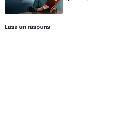
întârziat niciodată să-mi fac datoria. Chiar și în
timpul acestor ani de boală, am perseverat în
datorie tot timpul, fără să renunț niciodată, și,
Lasă un răspuns
deși nu am dobândit merite, am suferit și am
trudit. De ce nu doar că boala mea nu s-a
ameliorat, ci chiar s-a agravat?” Îi vedeam pe
frați și pe surori sănătoși și activi în îndeplinirea
îndatoririlor lor, în timp ce eu eram afectat de o
boală gravă. Cu cât mă gândeam mai mult la
asta, cu atât simțeam mai mult un sentiment de
jale; abia stăpânindu-mi lacrimile, m-am întors la
casa de găzduire. Mă simțeam foarte îndurerat și
negativ, fără nicio motivație pentru a-mi face
datoria. În acest moment, fratele Li Cheng mi-a