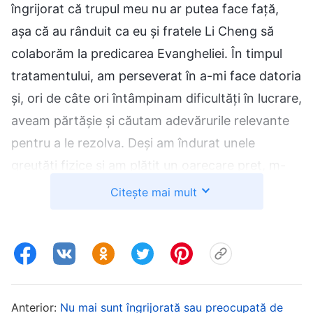
îngrijorat că trupul meu nu ar putea face față,
așa că au rânduit ca eu și fratele Li Cheng să
colaborăm la predicarea Evangheliei. În timpul
tratamentului, am perseverat în a-mi face datoria
și, ori de câte ori întâmpinam dificultăți în lucrare,
aveam părtășie și căutam adevărurile relevante
pentru a le rezolva. Deși am îndurat unele
greutăți fizice și am plătit un oarecare preț, m-
am bucurat foarte mult să văd din ce în ce mai
Citește mai mult
mulți oameni acceptând lucrarea lui Dumnezeu
din zilele de pe urmă și m-am gândit: „Atât timp
cât voi persista în datorie și voi îndura mai multe
greutăți și voi plăti un preț mai mare, poate că
Dumnezeu mă va proteja și starea mea se va
Anterior:
Nu mai sunt îngrijorată sau preocupată de