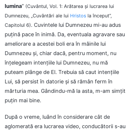
lumina
”
(Cuvântul, Vol. 1: Arătarea și lucrarea lui
Dumnezeu, „Cuvântări ale lui
Hristos
la început”,
. Cuvintele lui Dumnezeu mi-au adus
Capitolul 6)
puțină pace în inimă. Da, eventuala agravare sau
ameliorare a acestei boli era în mâinile lui
Dumnezeu și, chiar dacă, pentru moment, nu
înțelegeam intențiile lui Dumnezeu, nu mă
puteam plânge de El. Trebuia să caut intențiile
Lui, să persist în datorie și să rămân ferm în
mărturia mea. Gândindu-mă la asta, m-am simțit
puțin mai bine.
După o vreme, luând în considerare cât de
aglomerată era lucrarea video, conducătorii s-au