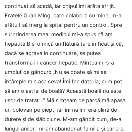
continuat să scadă, iar chipul îmi arăta sfrijit.
Fratele Guan Ming, care colabora cu mine, m-a
sfătuit să merg la spital pentru un control. Spre
surprinderea mea, medicul mi-a spus că am
hepatită B și o mică umflătură tare în ficat și că,
dacă se agrava în continuare, se putea
transforma în cancer hepatic. Mintea mi s-a
umplut de gânduri: „Nu se poate să mi se
întâmple mie așa ceva! Îmi fac datoria; cum pot
să am o astfel de boală? Această boală nu este
ușor de tratat…” Mă simțeam de parcă mă apăsa
un bolovan pe piept, iar inima îmi era plină de
durere și de slăbiciune. M-am gândit cum, de-a
lungul anilor, mi-am abandonat familia și cariera,