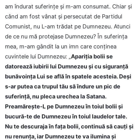
am îndurat suferințe și m-am consumat. Chiar și
când am fost vânat și persecutat de Partidul
Comunist, nu L-am trădat pe Dumnezeu. Atunci
de ce nu mă protejase Dumnezeu? În suferința
mea, m-am gândit la un imn care conținea
cuvintele lui Dumnezeu: „
Apariția bolii se
datorează iubirii lui Dumnezeu și cu siguranță
bunăvoința Lui se află în spatele acesteia. Deși
s-ar putea ca trupul tău să îndure un pic de
suferință, nu pleca urechea la Satana.
Preamărește-L pe Dumnezeu în toiul bolii și
bucură-te de Dumnezeu în toiul laudelor tale.
Nu te descuraja în fața bolii, continuă să cauți și
nu renunța, iar Dumnezeu te va ilumina și