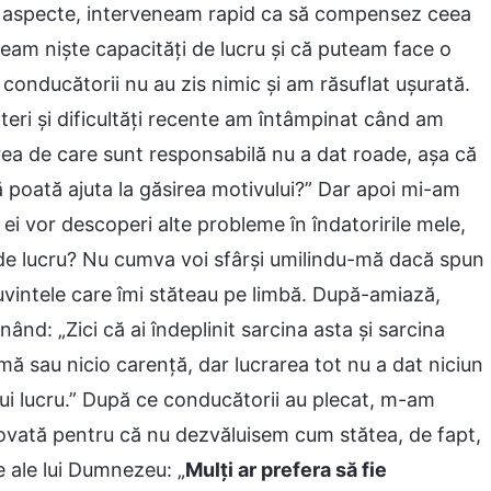
le aspecte, interveneam rapid ca să compensez ceea
veam niște capacități de lucru și că puteam face o
conducătorii nu au zis nimic și am răsuflat ușurată.
eri și dificultăți recente am întâmpinat când am
ea de care sunt responsabilă nu a dat roade, așa că
ă poată ajuta la găsirea motivului?” Dar apoi mi-am
 ei vor descoperi alte probleme în îndatoririle mele,
le de lucru? Nu cumva voi sfârși umilindu-mă dacă spun
cuvintele care îmi stăteau pe limbă. După-amiază,
d: „Zici că ai îndeplinit sarcina asta și sarcina
mă sau nicio carență, dar lucrarea tot nu a dat niciun
stui lucru.” După ce conducătorii au plecat, m-am
novată pentru că nu dezvăluisem cum stătea, de fapt,
e ale lui Dumnezeu: „
Mulți ar prefera să fie