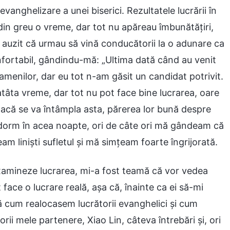
anghelizare a unei biserici. Rezultatele lucrării în
din greu o vreme, dar tot nu apăreau îmbunătățiri,
m auzit că urmau să vină conducătorii la o adunare ca
nfortabil, gândindu-mă: „Ultima dată când au venit
amenilor, dar eu tot n-am găsit un candidat potrivit.
âta vreme, dar tot nu pot face bine lucrarea, oare
 Dacă se va întâmpla asta, părerea lor bună despre
orm în acea noapte, ori de câte ori mă gândeam că
m liniști sufletul și mă simțeam foarte îngrijorată.
examineze lucrarea, mi-a fost teamă că vor vedea
 face o lucrare reală, așa că, înainte ca ei să-mi
ă cum realocasem lucrătorii evanghelici și cum
ii mele partenere, Xiao Lin, câteva întrebări și, ori