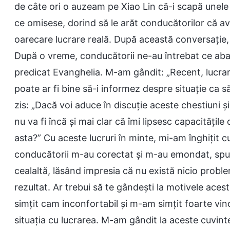
de câte ori o auzeam pe Xiao Lin că-i scapă une
ce omisese, dorind să le arăt conducătorilor că a
oarecare lucrare reală. După această conversație, 
După o vreme, conducătorii ne-au întrebat ce abat
predicat Evanghelia. M-am gândit: „Recent, lucrar
poate ar fi bine să-i informez despre situație ca s
zis: „Dacă voi aduce în discuție aceste chestiuni și
nu va fi încă și mai clar că îmi lipsesc capacități
asta?” Cu aceste lucruri în minte, mi-am înghițit 
conducătorii m-au corectat și m-au emondat, spunân
cealaltă, lăsând impresia că nu există nicio proble
rezultat. Ar trebui să te gândești la motivele ace
simțit cam inconfortabil și m-am simțit foarte vi
situația cu lucrarea. M-am gândit la aceste cuvint