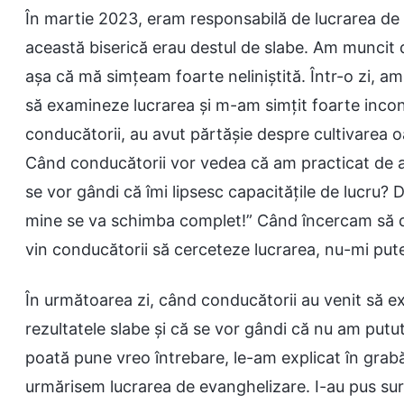
În martie 2023, eram responsabilă de lucrarea de ev
această biserică erau destul de slabe. Am muncit 
așa că mă simțeam foarte neliniștită. Într-o zi, a
să examineze lucrarea și m-am simțit foarte inco
conducătorii, au avut părtășie despre cultivarea o
Când conducătorii vor vedea că am practicat de at
se vor gândi că îmi lipsesc capacitățile de lucru?
mine se va schimba complet!” Când încercam să d
vin conducătorii să cerceteze lucrarea, nu-mi putea
În următoarea zi, când conducătorii au venit să 
rezultatele slabe și că se vor gândi că nu am putut
poată pune vreo întrebare, le-am explicat în grab
urmărisem lucrarea de evanghelizare. I-au pus suror