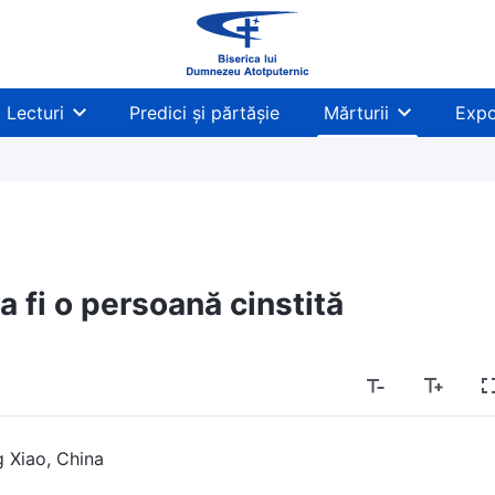
Lecturi
Predici și părtășie
Mărturii
Expo
a fi o persoană cinstită
 Xiao, China