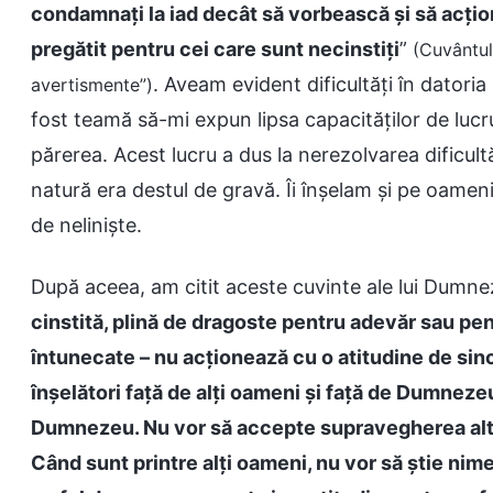
condamnați la iad decât să vorbească și să acțio
pregătit pentru cei care sunt necinstiți
”
(Cuvântul,
. Aveam evident dificultăți în datori
avertismente”)
fost teamă să-mi expun lipsa capacităților de lucru
părerea. Acest lucru a dus la nerezolvarea dificultăț
natură era destul de gravă. Îi înșelam și pe oame
de neliniște.
După aceea, am citit aceste cuvinte ale lui Dumne
cinstită, plină de dragoste pentru adevăr sau pent
întunecate – nu acționează cu o atitudine de since
înșelători față de alți oameni și față de Dumnezeu. 
Dumnezeu. Nu vor să accepte supravegherea alto
Când sunt printre alți oameni, nu vor să știe nime