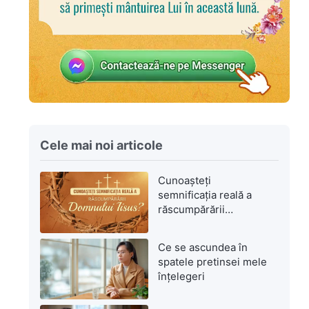
Cele mai noi articole
Cunoașteți
semnificația reală a
răscumpărării
Domnului Isus?
Ce se ascundea în
spatele pretinsei mele
înțelegeri