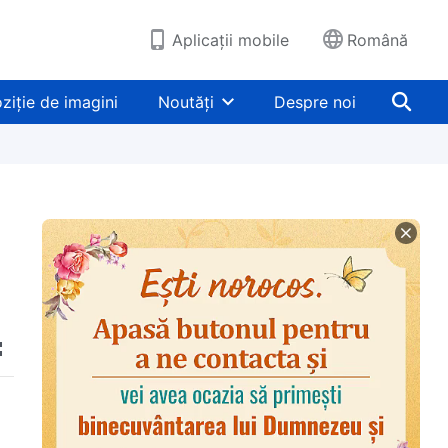
Aplicații mobile
Română
ziție de imagini
Noutăți
Despre noi