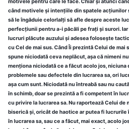
motivele pentru care le face. Chiar și atunci cân
când motivele și intențiile din spatele acțiunilor 
să le îngăduie celorlalți să afle despre aceste luc
perfecțiunii pentru a-i păcăli pe frați și surori. 
lucruri plăcute auzului și adesea folosește tactic
cu Cel de mai sus. Când Îi prezintă Celui de mai 
spune niciodată ceva neplăcut, așa că nimeni nu î
menționa niciodată ce a făcut acolo jos, niciuna d
problemele sau defectele din lucrarea sa, ori luc
așa cum sunt. Niciodată nu întreabă sau nu caută 
în schimb, doar se prezintă a fi competent în luc
cu privire la lucrarea sa. Nu raportează Celui de
biserică și, oricât de haotice ar putea fi lucruril
în lucrarea sa, sau ce a făcut, mai exact, acolo 