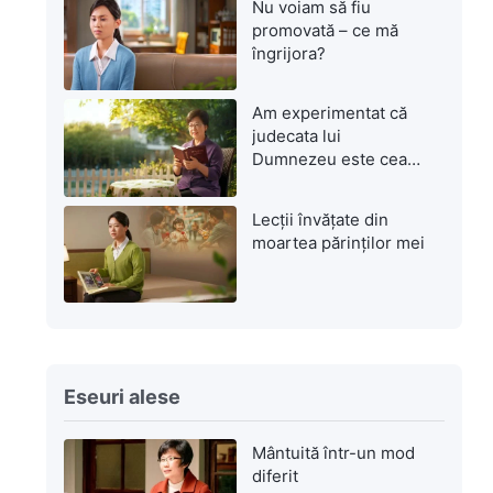
Nu voiam să fiu
promovată – ce mă
îngrijora?
Am experimentat că
judecata lui
Dumnezeu este cea
mai mare mântuire
Lecții învățate din
moartea părinților mei
Eseuri alese
Mântuită într-un mod
diferit