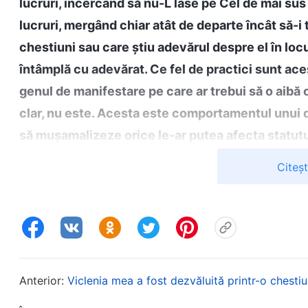
lucruri, încercând să nu-L lase pe Cel de mai su
lucruri, mergând chiar atât de departe încât să-i
chestiuni sau care știu adevărul despre el în loc
întâmplă cu adevărat. Ce fel de practici sunt a
genul de manifestare pe care ar trebui să o aibă
clar, nu este. Acesta este comportamentul unui de
să mușamalizeze orice le-ar putea afecta statutu
oameni și de Dumnezeu. Asta înseamnă că-i înșală 
Citeș
. Din cuv
Expunerea antihriștilor, „Punctul unsprezece”)
natura lor ticăloși și înșelători. Pentru a-și protej
sau vreo dificultate în îndatoririle lor sau indiferen
înșală pe ceilalți pentru a ascunde aceste lucruri
purtare e o acțiune demonică de a încerca să-i înșel
Anterior:
Viclenia mea a fost dezvăluită printr-o chest
Reflectând asupra mea, eram foarte conștientă de 