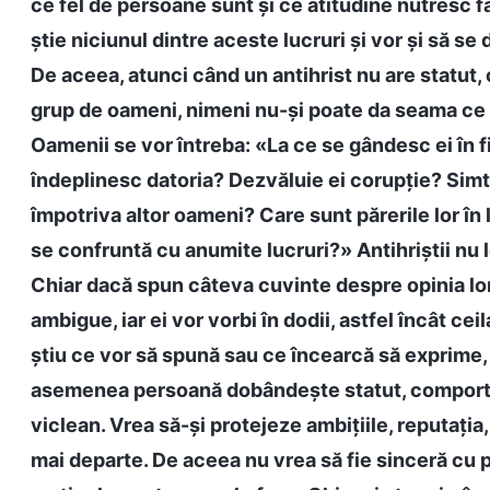
ce fel de persoane sunt și ce atitudine nutresc fa
știe niciunul dintre aceste lucruri și vor și să s
De aceea, atunci când un antihrist nu are statut, 
grup de oameni, nimeni nu-și poate da seama ce s
Oamenii se vor întreba: «La ce se gândesc ei în fie
îndeplinesc datoria? Dezvăluie ei corupție? Simt 
împotriva altor oameni? Care sunt părerile lor în
se confruntă cu anumite lucruri?» Antihriștii nu l
Chiar dacă spun câteva cuvinte despre opinia lor 
ambigue, iar ei vor vorbi în dodii, astfel încât ce
știu ce vor să spună sau ce încearcă să exprime, 
asemenea persoană dobândește statut, comporta
viclean. Vrea să-și protejeze ambițiile, reputația
mai departe. De aceea nu vrea să fie sinceră cu pri