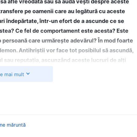
s să afle vreodată sau să audă vești despre aceste
 transfere pe oamenii care au legătură cu aceste
uri îndepărtate, într-un efort de a ascunde ce se
cestea? Ce fel de comportament este acesta? Este
 o persoană care urmărește adevărul? În mod foarte
mon. Antihriștii vor face tot posibilul să ascundă,
l sau reputația, ascunzând aceste lucruri de alți
pe superiorii și pe inferiorii lor
”
(Cuvântul, Vol. 4:
te mai mult
intele lui Dumnezeu, am văzut că antihriștii sunt prin
a imaginea și statutul, ori de câte ori au vreo problemă
t cât de multe pierderi provoacă în îndatoririle lor, îi
 și pretind că sunt competenți în munca lor. Această
e atât pe superiorii lor, cât și pe subordonații lor.
iune măruntă
faptul că eficiența lucrării de care eram