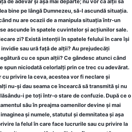
ță de adevăr și așa mai departe; nu vor ca alții să
e dea bine pe lângă Dumnezeu, să-I ascundă situația.
când nu are ocazii de a manipula situația într-un
e ascunde în spatele cuvintelor și acțiunilor sale.
care zi? Există intenții în spatele felului în care își
invidie sau ură față de alții? Au prejudecăți
 legătură cu ce spun alții? Ce gândesc atunci când
e spun niciodată celorlalți prin ce trec cu adevărat.
cu privire la ceva, acestea vor fi neclare și
ilalți nu-și dau seama ce încearcă să transmită și nu
lăsându-i pe toți într-o stare de confuzie. După ce o
mentul său în preajma oamenilor devine și mai
, imaginea și numele, statutul și demnitatea și așa
vire la felul în care face lucrurile sau cu privire la