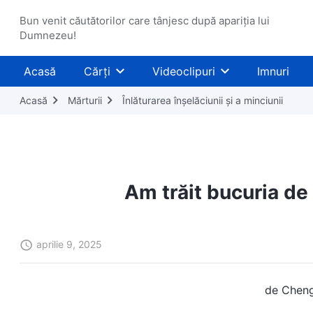
Bun venit căutătorilor care tânjesc după apariția lui
Dumnezeu!
Acasă
Cărți
Videoclipuri
Imnuri
Acasă
Mărturii
Înlăturarea înșelăciunii și a minciunii
Am trăit bucuria de 
aprilie 9, 2025
de Cheng