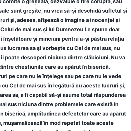
d comite o greșeală, dezvăluie o fire coruptă, sau
sale sunt greșite, nu vrea să-și deschidă sufletul și
ruri și, adesea, afișează o imagine a inocenței și
Iar Celui de mai sus și lui Dumnezeu Le spune doar
i înșelătoare și minciuni pentru a-și păstra relația
sus lucrarea sa și vorbește cu Cel de mai sus, nu
i poate descoperi niciuna dintre slăbiciuni. Nu va
intre chestiunile care au apărut în biserică,
ruri pe care nu le înțelege sau pe care nu le vede
cu Cel de mai sus în legătură cu aceste lucruri și,
rarea sa, a fi capabil să-și asume total răspunderea
 mai sus niciuna dintre problemele care există în
e în biserică, amplitudinea defectelor care au apărut
jos, mușamalizează în mod repetat toate aceste