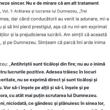
neze sincer. Nu e de mirare că am alt tratament
 Vol. 1: Arătarea și lucrarea lui Dumnezeu, „Trei
a mea, dar când conducătorii au venit la adunare, mi-a
 și să îmi pierd prestigiul, așa că nu mi-am exprimat
ilor și la prejudicierea lucrării. Am simțit că această
ni, și pe Dumnezeu. Simțeam că parcă îmi arde inima
zeu: „
Antihriștii sunt ticăloși din fire; nu au o inimă
ru lucrurile pozitive. Adesea trăiesc în locuri
ritate, nu se exprimă direct și sunt ticăloși și
Vor să-i înșele pe alții și să-L înșele și pe
ra, cu atât mai puțin scrutarea lui Dumnezeu.
ni, niciodată, ce gândesc și plănuiesc în sinea lor,