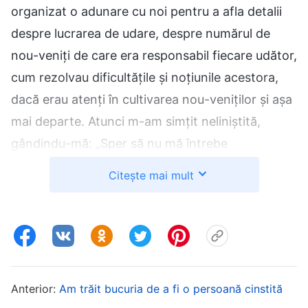
organizat o adunare cu noi pentru a afla detalii
despre lucrarea de udare, despre numărul de
nou-veniți de care era responsabil fiecare udător,
cum rezolvau dificultățile și noțiunile acestora,
dacă erau atenți în cultivarea nou-veniților și așa
mai departe. Atunci m-am simțit neliniștită,
gândindu-mă: „Sper să nu mă întrebe
conducătorul pe mine prima, sunt niște lucruri pe
Citește mai mult
care nu le-am implementat complet și câteva
detalii pe care ar fi extrem de stânjenitor să nu le
pot explica!” Dar lucrurile s-au desfășurat exact
cum mă temeam și conducătorul m-a întrebat pe
mine prima. Neavând altă opțiune, a trebuit să
Anterior:
Am trăit bucuria de a fi o persoană cinstită
afișez o mină calmă, dar, în sinea mea, îmi venea