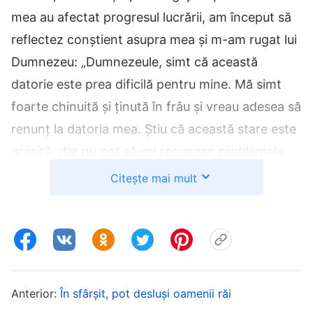
mea au afectat progresul lucrării, am început să
reflectez conștient asupra mea și m-am rugat lui
Dumnezeu: „Dumnezeule, simt că această
datorie este prea dificilă pentru mine. Mă simt
foarte chinuită și ținută în frâu și vreau adesea să
renunț la datoria mea. Știu că această stare este
greșită, dar nu pot să-mi recunosc problemele.
Te rog, luminează-mă și ajută-mă să schimb
Citește mai mult
această stare incorectă!”
Mai târziu, am citit un fragment din cuvintele lui
Dumnezeu: „
În general, oamenii normali se simt
puțin descurajați la auzul acestor dificultăți,
Anterior:
În sfârșit, pot desluși oamenii răi
simțind o oarecare presiune, dar cei care Îi sunt