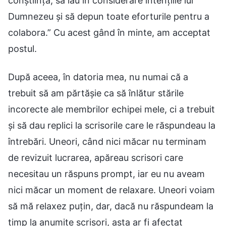
conștiință, să iau în considerare intențiile lui
Dumnezeu și să depun toate eforturile pentru a
colabora.” Cu acest gând în minte, am acceptat
postul.
După aceea, în datoria mea, nu numai că a
trebuit să am părtășie ca să înlătur stările
incorecte ale membrilor echipei mele, ci a trebuit
și să dau replici la scrisorile care le răspundeau la
întrebări. Uneori, când nici măcar nu terminam
de revizuit lucrarea, apăreau scrisori care
necesitau un răspuns prompt, iar eu nu aveam
nici măcar un moment de relaxare. Uneori voiam
să mă relaxez puțin, dar, dacă nu răspundeam la
timp la anumite scrisori, asta ar fi afectat