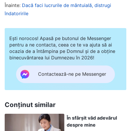
loiali și supuși lui Dumnezeu, atunci când se
Înainte:
Dacă faci lucrurile de mântuială, distrugi
îndatoririle
confruntă cu dificultăți și se simt presați, se vor
ruga în tăcere în inimile lor, cerându-I lui
Dumnezeu să îi îndrume, să le sporească
Ești norocos! Apasă pe butonul de Messenger
credința, să îi lumineze și să îi ajute și, de
pentru a ne contacta, ceea ce te va ajuta să ai
ocazia de a întâmpina pe Domnul și de a obține
asemenea, cerându-I protecție împotriva
binecuvântarea lui Dumnezeu în 2026!
greșelilor, astfel încât să își poată îndeplini
loialitatea și să depună tot efortul pentru a
Contactează-ne pe Messenger
dobândi o conștiință curată. Cu toate acestea,
oamenii de tipul antihriștilor nu sunt așa. Atunci
când aud despre rânduieli specifice în lucrarea
Conținut similar
de la
Hristos
pe care trebuie să le pună în
aplicare și că lucrarea are unele dificultăți, ei
În sfârșit văd adevărul
despre mine
încep să se simtă potrivnici în sinea lor și nu