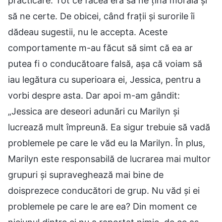
practicare. Tot ce făcea era să ne țină morală și
să ne certe. De obicei, când frații și surorile îi
dădeau sugestii, nu le accepta. Aceste
comportamente m-au făcut să simt că ea ar
putea fi o conducătoare falsă, așa că voiam să
iau legătura cu superioara ei, Jessica, pentru a
vorbi despre asta. Dar apoi m-am gândit:
„Jessica are deseori adunări cu Marilyn și
lucrează mult împreună. Ea sigur trebuie să vadă
problemele pe care le văd eu la Marilyn. În plus,
Marilyn este responsabilă de lucrarea mai multor
grupuri și supraveghează mai bine de
doisprezece conducători de grup. Nu văd și ei
problemele pe care le are ea? Din moment ce