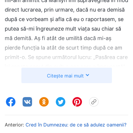
mi-am amintit că Marilyn îmi supraveghea în mod
direct lucrarea, prin urmare, dacă nu era demisă
după ce vorbeam și afla că eu o raportasem, se
putea să-mi îngreuneze mult viața sau chiar să
mă demită. Aș fi atât de umilită dacă mi-aș
pierde funcția la atât de scurt timp după ce am
primit-o. Se spune următorul lucru: „Pasărea care
își scoate capul din cuib e cea care e împușcată”,
Citește mai mult
așa că mă gândeam că nu ar trebui să fiu prima
care o raportează pe Marilyn. Am decis să
vorbesc cu Jordan și să-l pun pe el să aducă
subiectul în discuție, iar apoi îi puteam susține
raportul. În felul acesta, nu mi-aș pune pielea la
bătaie. Dar când am încercat să-i vorbesc, pur și
Anterior:
Cred în Dumnezeu: de ce să adulez oamenii?