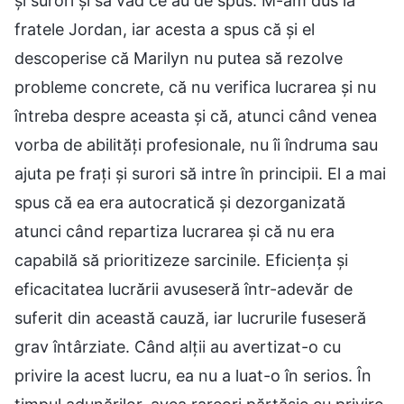
și surori și să văd ce au de spus. M-am dus la
fratele Jordan, iar acesta a spus că și el
descoperise că Marilyn nu putea să rezolve
probleme concrete, că nu verifica lucrarea și nu
întreba despre aceasta și că, atunci când venea
vorba de abilități profesionale, nu îi îndruma sau
ajuta pe frați și surori să intre în principii. El a mai
spus că ea era autocratică și dezorganizată
atunci când repartiza lucrarea și că nu era
capabilă să prioritizeze sarcinile. Eficiența și
eficacitatea lucrării avuseseră într-adevăr de
suferit din această cauză, iar lucrurile fuseseră
grav întârziate. Când alții au avertizat-o cu
privire la acest lucru, ea nu a luat-o în serios. În