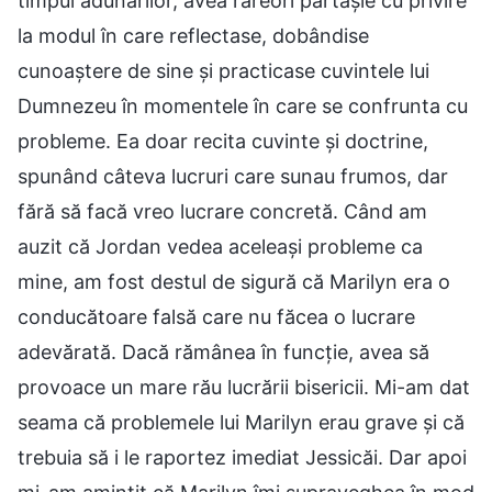
timpul adunărilor, avea rareori părtășie cu privire
la modul în care reflectase, dobândise
cunoaștere de sine și practicase cuvintele lui
Dumnezeu în momentele în care se confrunta cu
probleme. Ea doar recita cuvinte și doctrine,
spunând câteva lucruri care sunau frumos, dar
fără să facă vreo lucrare concretă. Când am
auzit că Jordan vedea aceleași probleme ca
mine, am fost destul de sigură că Marilyn era o
conducătoare falsă care nu făcea o lucrare
adevărată. Dacă rămânea în funcție, avea să
provoace un mare rău lucrării bisericii. Mi-am dat
seama că problemele lui Marilyn erau grave și că
trebuia să i le raportez imediat Jessicăi. Dar apoi