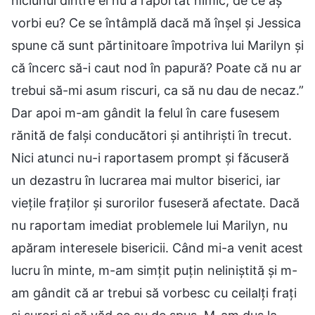
niciunul dintre ei nu a raportat nimic, de ce aș
vorbi eu? Ce se întâmplă dacă mă înșel și Jessica
spune că sunt părtinitoare împotriva lui Marilyn și
că încerc să-i caut nod în papură? Poate că nu ar
trebui să-mi asum riscuri, ca să nu dau de necaz.”
Dar apoi m-am gândit la felul în care fusesem
rănită de falși conducători și antihriști în trecut.
Nici atunci nu-i raportasem prompt și făcuseră
un dezastru în lucrarea mai multor biserici, iar
viețile fraților și surorilor fuseseră afectate. Dacă
nu raportam imediat problemele lui Marilyn, nu
apăram interesele bisericii. Când mi-a venit acest
lucru în minte, m-am simțit puțin neliniștită și m-
am gândit că ar trebui să vorbesc cu ceilalți frați