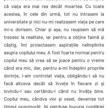
că viața era mai rea decât moartea. Cu toate
acestea, în cele din urmă, tot nu intrasem la
universitate și nici nu-mi realizasem viața pe care
mi-o dorisem. Chiar și așa, nu reușisem să mă
trezesc la realitate, iar pentru a obține faimă și
câștig, îmi proiectasem aspirațiile neîmplinite
asupra copilului meu. A fost foarte normal pentru
copilul meu să vrea să se joace pentru o vreme
când era mic, dar, pentru a-mi îndeplini propriile
dorințe, i-am controlat viața, obligându-l să nu
facă altceva decât să învețe în fiecare zi și
lovindu-l sau certându-l când nu învăța bine.
Copilul meu, cândva vioi și vesel, devenise tot
timpul posomorât, își pierduse bucuria copilăriei