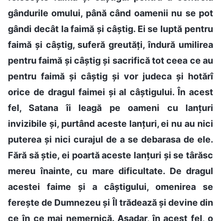
gândurile omului, până când oamenii nu se pot
gândi decât la faimă și câștig. Ei se luptă pentru
faimă și câștig, suferă greutăți, îndură umilirea
pentru faimă și câștig și sacrifică tot ceea ce au
pentru faimă și câștig și vor judeca și hotărî
orice de dragul faimei și al câștigului. În acest
fel, Satana îi leagă pe oameni cu lanțuri
invizibile și, purtând aceste lanțuri, ei nu au nici
puterea și nici curajul de a se debarasa de ele.
Fără să știe, ei poartă aceste lanțuri și se târăsc
mereu înainte, cu mare dificultate. De dragul
acestei faime și a câștigului, omenirea se
ferește de Dumnezeu și Îl trădează și devine din
ce în ce mai nemernică. Așadar, în acest fel, o