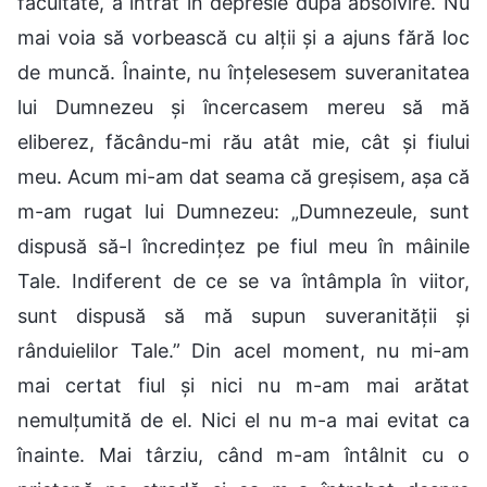
facultate, a intrat în depresie după absolvire. Nu
mai voia să vorbească cu alții și a ajuns fără loc
de muncă. Înainte, nu înțelesesem suveranitatea
lui Dumnezeu și încercasem mereu să mă
eliberez, făcându-mi rău atât mie, cât și fiului
meu. Acum mi-am dat seama că greșisem, așa că
m-am rugat lui Dumnezeu: „Dumnezeule, sunt
dispusă să-l încredințez pe fiul meu în mâinile
Tale. Indiferent de ce se va întâmpla în viitor,
sunt dispusă să mă supun suveranității și
rânduielilor Tale.” Din acel moment, nu mi-am
mai certat fiul și nici nu m-am mai arătat
nemulțumită de el. Nici el nu m-a mai evitat ca
înainte. Mai târziu, când m-am întâlnit cu o