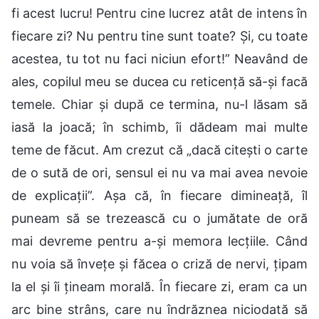
fi acest lucru! Pentru cine lucrez atât de intens în
fiecare zi? Nu pentru tine sunt toate? Și, cu toate
acestea, tu tot nu faci niciun efort!” Neavând de
ales, copilul meu se ducea cu reticență să-și facă
temele. Chiar și după ce termina, nu-l lăsam să
iasă la joacă; în schimb, îi dădeam mai multe
teme de făcut. Am crezut că „dacă citești o carte
de o sută de ori, sensul ei nu va mai avea nevoie
de explicații”. Așa că, în fiecare dimineață, îl
puneam să se trezească cu o jumătate de oră
mai devreme pentru a-și memora lecțiile. Când
nu voia să învețe și făcea o criză de nervi, țipam
la el și îi țineam morală. În fiecare zi, eram ca un
arc bine strâns, care nu îndrăznea niciodată să