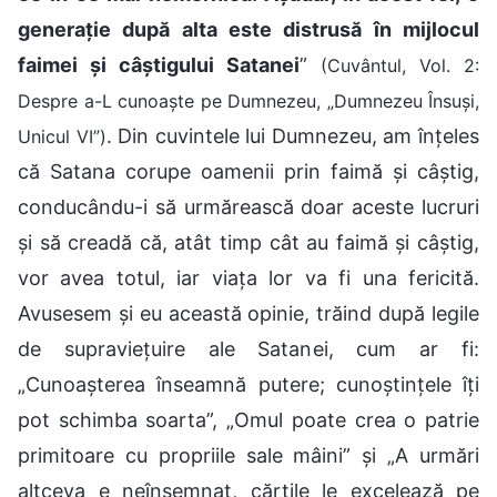
generație după alta este distrusă în mijlocul
faimei și câștigului Satanei
”
(Cuvântul, Vol. 2:
Despre a-L cunoaște pe Dumnezeu, „Dumnezeu Însuși,
. Din cuvintele lui Dumnezeu, am înțeles
Unicul VI”)
că Satana corupe oamenii prin faimă și câștig,
conducându-i să urmărească doar aceste lucruri
și să creadă că, atât timp cât au faimă și câștig,
vor avea totul, iar viața lor va fi una fericită.
Avusesem și eu această opinie, trăind după legile
de supraviețuire ale Satanei, cum ar fi:
„Cunoașterea înseamnă putere; cunoștințele îți
pot schimba soarta”, „Omul poate crea o patrie
primitoare cu propriile sale mâini” și „A urmări
altceva e neînsemnat, cărțile le excelează pe