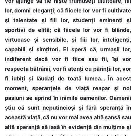
vor ajunge să fie niște frumuseți uluitoare, fiii
lor, domni eleganți; că fiicele lor vor fi cultivate
și talentate și fiii lor, studenți eminenți și
sportivi de elită; că fiicele lor vor fi blânde,
virtuoase și sensibile, și fiii lor, inteligenți,
capabili și simțitori. Ei speră că, urmașii lor,
indiferent dacă vor fi fiice sau fii, își vor
respecta bătrânii, vor fi atenți cu părinții lor, vor
fi iubiți și lăudați de toată lumea… În acest
moment, speranțele de viață reapar și noi
pasiuni se aprind în inimile oamenilor. Oamenii
știu că sunt neputincioși și fără speranță în
această viață, că nu vor mai avea altă șansă sau
altă speranță să iasă în evidență din mulțime și