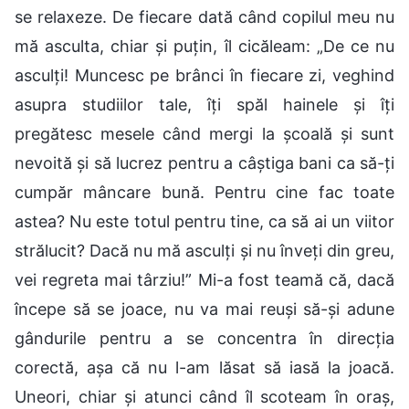
se relaxeze. De fiecare dată când copilul meu nu
mă asculta, chiar și puțin, îl cicăleam: „De ce nu
asculți! Muncesc pe brânci în fiecare zi, veghind
asupra studiilor tale, îți spăl hainele și îți
pregătesc mesele când mergi la școală și sunt
nevoită și să lucrez pentru a câștiga bani ca să-ți
cumpăr mâncare bună. Pentru cine fac toate
astea? Nu este totul pentru tine, ca să ai un viitor
strălucit? Dacă nu mă asculți și nu înveți din greu,
vei regreta mai târziu!” Mi-a fost teamă că, dacă
începe să se joace, nu va mai reuși să-și adune
gândurile pentru a se concentra în direcția
corectă, așa că nu l-am lăsat să iasă la joacă.
Uneori, chiar și atunci când îl scoteam în oraș,