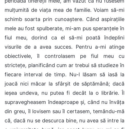
perioada tinereții mele, am văzut că nu fusesem
mulțumită de viața mea de familie. Voiam să-mi
schimb soarta prin cunoaștere. Când aspirațiile
mele au fost spulberate, mi-am pus speranțele în
fiul meu, dorind ca el să-mi poată îndeplini
visurile de a avea succes. Pentru a-mi atinge
obiectivele, îl controlasem pe fiul meu cu
strictețe, planificând cum ar trebui să studieze în
fiecare interval de timp. Nu-l lăsam să iasă la
joacă nici măcar la sfârșit de săptămână; dacă
ieșea undeva, nu putea fi decât la o librărie. Îl
supravegheasem îndeaproape și, când nu învăța
din greu, îl lovisem sau îl certasem, temându-mă
că, dacă nu se descurca bine, nu avea să intre la