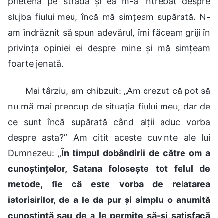
prietenă pe stradă și ea m-a întrebat despre
slujba fiului meu, încă mă simțeam supărată. N-
am îndrăznit să spun adevărul, îmi făceam griji în
privința opiniei ei despre mine și mă simțeam
foarte jenată.
Mai târziu, am chibzuit: „Am crezut că pot să
nu mă mai preocup de situația fiului meu, dar de
ce sunt încă supărată când alții aduc vorba
despre asta?” Am citit aceste cuvinte ale lui
Dumnezeu: „
În timpul dobândirii de către om a
cunoștințelor, Satana folosește tot felul de
metode, fie că este vorba de relatarea
istorisirilor, de a le da pur și simplu o anumită
cunoștință sau de a le permite să-și satisfacă