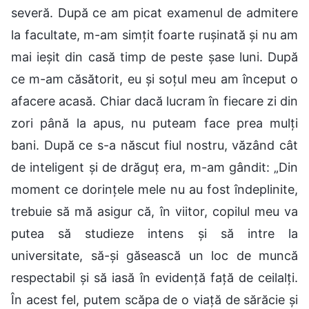
severă. După ce am picat examenul de admitere
la facultate, m-am simțit foarte rușinată și nu am
mai ieșit din casă timp de peste șase luni. După
ce m-am căsătorit, eu și soțul meu am început o
afacere acasă. Chiar dacă lucram în fiecare zi din
zori până la apus, nu puteam face prea mulți
bani. După ce s-a născut fiul nostru, văzând cât
de inteligent și de drăguț era, m-am gândit: „Din
moment ce dorințele mele nu au fost îndeplinite,
trebuie să mă asigur că, în viitor, copilul meu va
putea să studieze intens și să intre la
universitate, să-și găsească un loc de muncă
respectabil și să iasă în evidență față de ceilalți.
În acest fel, putem scăpa de o viață de sărăcie și