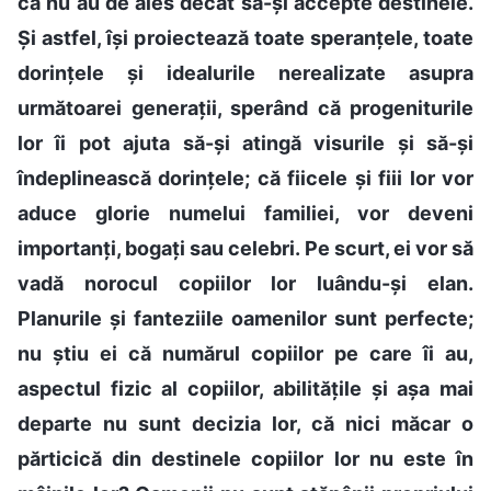
că nu au de ales decât să-și accepte destinele.
Și astfel, își proiectează toate speranțele, toate
dorințele și idealurile nerealizate asupra
următoarei generații, sperând că progeniturile
lor îi pot ajuta să-și atingă visurile și să-și
îndeplinească dorințele; că fiicele și fiii lor vor
aduce glorie numelui familiei, vor deveni
importanți, bogați sau celebri. Pe scurt, ei vor să
vadă norocul copiilor lor luându-și elan.
Planurile și fanteziile oamenilor sunt perfecte;
nu știu ei că numărul copiilor pe care îi au,
aspectul fizic al copiilor, abilitățile și așa mai
departe nu sunt decizia lor, că nici măcar o
părticică din destinele copiilor lor nu este în