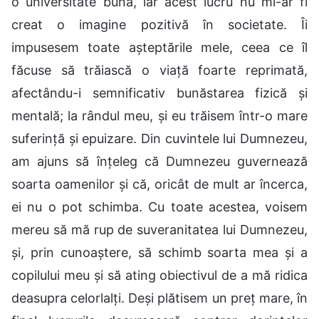
o universitate bună, iar acest lucru nu mi-ar fi
creat o imagine pozitivă în societate. Îi
impusesem toate așteptările mele, ceea ce îl
făcuse să trăiască o viață foarte reprimată,
afectându-i semnificativ bunăstarea fizică și
mentală; la rândul meu, și eu trăisem într-o mare
suferință și epuizare. Din cuvintele lui Dumnezeu,
am ajuns să înțeleg că Dumnezeu guvernează
soarta oamenilor și că, oricât de mult ar încerca,
ei nu o pot schimba. Cu toate acestea, voisem
mereu să mă rup de suveranitatea lui Dumnezeu,
și, prin cunoaștere, să schimb soarta mea și a
copilului meu și să ating obiectivul de a mă ridica
deasupra celorlalți. Deși plătisem un preț mare, în