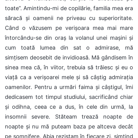
toate”. Amintindu-mi de copilărie, familia mea era
săracă și oamenii ne priveau cu superioritate.
Când o văzusem pe verișoara mea mai mare
întorcându-se din oraș la volanul unei mașini și
cum toată lumea din sat o admirase, mă
simțisem deosebit de invidioasă. Mă gândisem în
sinea mea că, în viitor, trebuia să trăiesc și eu o
viață ca a verișoarei mele și să câștig admirația
oamenilor. Pentru a urmări faima și câștigul, îmi
dedicasem tot timpul studiului, sacrificând chiar
și odihna, ceea ce a dus, în cele din urmă, la
insomnii severe. Stăteam trează noapte de
noapte și nu mă puteam baza pe altceva decât
pe somnifere. Abia rezistam în fiecare zi, simțind