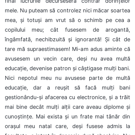
final lucrurile decurseseră contrar dorințelor
mele. Nu puteam să controlez nici măcar soartea
mea, și totuși am vrut să o schimb pe cea a
copilului meu; cât fusesem de arogantă,
îngâmfată, nechibzuită și ignorantă! Și cât de
tare mă supraestimasem! Mi-am adus aminte că
avusesem un vecin care, deși nu avea multă
educație, devenise patron și câștigase mulți bani.
Nici nepotul meu nu avusese parte de multă
educație, dar a reușit să facă mulți bani
gestionându-și afacerea cu electronice, și a trăit
mai bine decât mulți alții care aveau diplome și
cunoștințe. Mai exista și un frate mai tânăr din
orașul meu natal care, deși fusese admis la