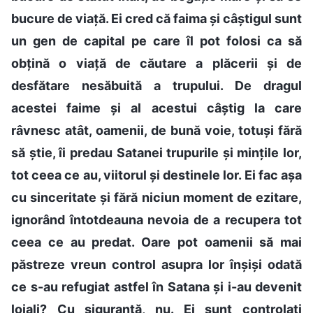
bucure de viață. Ei cred că faima și câștigul sunt
un gen de capital pe care îl pot folosi ca să
obțină o viață de căutare a plăcerii și de
desfătare nesăbuită a trupului. De dragul
acestei faime și al acestui câștig la care
râvnesc atât, oamenii, de bună voie, totuși fără
să știe, îi predau Satanei trupurile și mințile lor,
tot ceea ce au, viitorul și destinele lor. Ei fac așa
cu sinceritate și fără niciun moment de ezitare,
ignorând întotdeauna nevoia de a recupera tot
ceea ce au predat. Oare pot oamenii să mai
păstreze vreun control asupra lor înșiși odată
ce s-au refugiat astfel în Satana și i-au devenit
loiali? Cu siguranță, nu. Ei sunt controlați