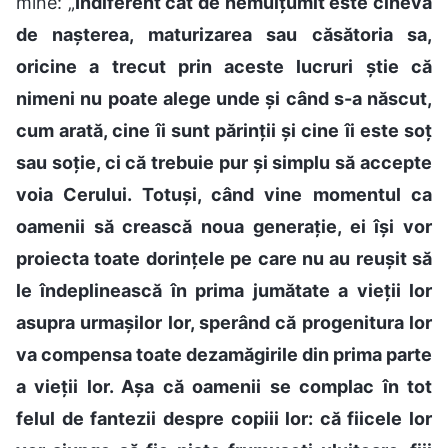
mine: „
Indiferent cât de nemulțumit este cineva
de nașterea, maturizarea sau căsătoria sa,
oricine a trecut prin aceste lucruri știe că
nimeni nu poate alege unde și când s-a născut,
cum arată, cine îi sunt părinții și cine îi este soț
sau soție, ci că trebuie pur și simplu să accepte
voia Cerului. Totuși, când vine momentul ca
oamenii să crească noua generație, ei își vor
proiecta toate dorințele pe care nu au reușit să
le îndeplinească în prima jumătate a vieții lor
asupra urmașilor lor, sperând că progenitura lor
va compensa toate dezamăgirile din prima parte
a vieții lor. Așa că oamenii se complac în tot
felul de fantezii despre copiii lor: că fiicele lor