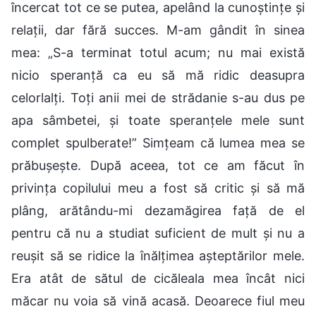
încercat tot ce se putea, apelând la cunoștințe și
relații, dar fără succes. M-am gândit în sinea
mea: „S-a terminat totul acum; nu mai există
nicio speranță ca eu să mă ridic deasupra
celorlalți. Toți anii mei de strădanie s-au dus pe
apa sâmbetei, și toate speranțele mele sunt
complet spulberate!” Simțeam că lumea mea se
prăbușește. După aceea, tot ce am făcut în
privința copilului meu a fost să critic și să mă
plâng, arătându-mi dezamăgirea față de el
pentru că nu a studiat suficient de mult și nu a
reușit să se ridice la înălțimea așteptărilor mele.
Era atât de sătul de cicăleala mea încât nici
măcar nu voia să vină acasă. Deoarece fiul meu