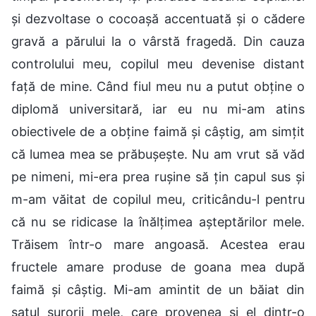
și dezvoltase o cocoașă accentuată și o cădere
gravă a părului la o vârstă fragedă. Din cauza
controlului meu, copilul meu devenise distant
față de mine. Când fiul meu nu a putut obține o
diplomă universitară, iar eu nu mi-am atins
obiectivele de a obține faimă și câștig, am simțit
că lumea mea se prăbușește. Nu am vrut să văd
pe nimeni, mi-era prea rușine să țin capul sus și
m-am văitat de copilul meu, criticându-l pentru
că nu se ridicase la înălțimea așteptărilor mele.
Trăisem într-o mare angoasă. Acestea erau
fructele amare produse de goana mea după
faimă și câștig. Mi-am amintit de un băiat din
satul surorii mele, care provenea și el dintr-o