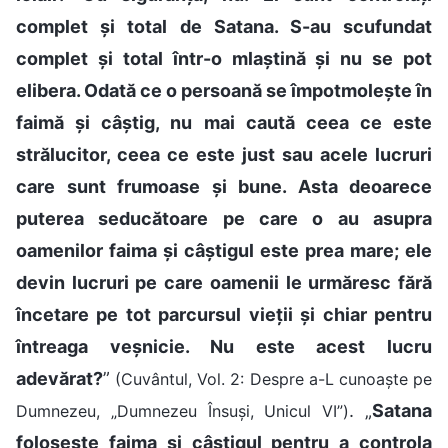
complet și total de Satana. S-au scufundat
complet și total într-o mlaștină și nu se pot
elibera. Odată ce o persoană se împotmolește în
faimă și câștig, nu mai caută ceea ce este
strălucitor, ceea ce este just sau acele lucruri
care sunt frumoase și bune. Asta deoarece
puterea seducătoare pe care o au asupra
oamenilor faima și câștigul este prea mare; ele
devin lucruri pe care oamenii le urmăresc fără
încetare pe tot parcursul vieții și chiar pentru
întreaga veșnicie. Nu este acest lucru
adevărat?
”
(Cuvântul, Vol. 2: Despre a-L cunoaște pe
. „
Satana
Dumnezeu, „Dumnezeu Însuși, Unicul VI”)
folosește faima și câștigul pentru a controla