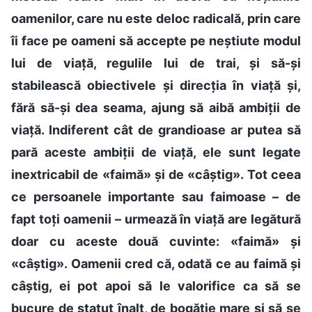
oamenilor, care nu este deloc radicală, prin care
îi face pe oameni să accepte pe neștiute modul
lui de viață, regulile lui de trai, și să-și
stabilească obiectivele și direcția în viață și,
fără să-și dea seama, ajung să aibă ambiții de
viață. Indiferent cât de grandioase ar putea să
pară aceste ambiții de viață, ele sunt legate
inextricabil de «faimă» și de «câștig». Tot ceea
ce persoanele importante sau faimoase – de
fapt toți oamenii – urmează în viață are legătură
doar cu aceste două cuvinte: «faimă» și
«câștig». Oamenii cred că, odată ce au faimă și
câștig, ei pot apoi să le valorifice ca să se
bucure de statut înalt, de bogăție mare și să se