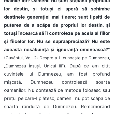
mâinile lor? Oamenii nu sunt stăpânii propriului
lor destin, și totuși ei speră să schimbe
destinele generației mai tinere; sunt lipsiți de
puterea de a scăpa de propriul lor destin, și
totuși încearcă să îl controleze pe acela al fiilor
și fiicelor lor. Nu se supraapreciază? Nu este
aceasta nesăbuință și ignoranță omenească?
”
(Cuvântul, Vol. 2: Despre a-L cunoaște pe Dumnezeu,
. După ce am citit
„Dumnezeu Însuși, Unicul III”)
cuvintele lui Dumnezeu, am fost profund
mișcată. Dumnezeu controlează soarta
oamenilor. Nu contează ce metode folosesc sau
prețul pe care-l plătesc, oamenii nu pot scăpa de
soarta rânduită de Dumnezeu. Rememorând