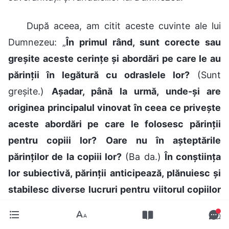
După aceea, am citit aceste cuvinte ale lui
Dumnezeu: „
În primul rând, sunt corecte sau
greșite aceste cerințe și abordări pe care le au
părinții în legătură cu odraslele lor?
(Sunt
greșite.)
Așadar, până la urmă, unde-și are
originea principalul vinovat în ceea ce privește
aceste abordări pe care le folosesc părinții
pentru copiii lor? Oare nu în așteptările
părinților de la copiii lor?
(Ba da.)
În conștiința
lor subiectivă, părinții anticipează, plănuiesc și
stabilesc diverse lucruri pentru viitorul copiilor
lor și, în consecință, produc aceste așteptări.
Fiind instigați de aceste așteptări, părinții le cer