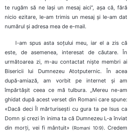
te rugăm să ne lași un mesaj aici”, așa că, fără
nicio ezitare, le-am trimis un mesaj și le-am dat
numărul și adresa mea de e-mail.
I-am spus asta soțului meu, iar el a zis că
este, de asemenea, interesat de căutare. În
următoarea zi, m-au contactat niște membri ai
Bisericii lui Dumnezeu Atotputernic. În acea
după-amiază, am vorbit pe internet și am
împărtășit ceea ce mă tulbura. „Mereu ne-am
ghidat după acest verset din Romani care spune:
«Dacă deci Îl mărturiseşti cu gura ta pe Isus ca
Domn şi crezi în inima ta că Dumnezeu L-a înviat
din morţi, vei fi mântuit»
. Credem
(Romani 10:9)