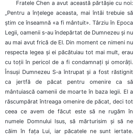
Fratele Chen a avut această părtășie cu noi:
„Pentru a înțelege aceasta, mai întâi trebuie să
știm ce înseamnă «a fi mântuit». Târziu în Epoca
Legii, oamenii s-au îndepărtat de Dumnezeu și nu
au mai avut frică de El. Din moment ce nimeni nu
respecta legea și ei păcătuiau tot mai mult, erau
cu toții în pericol de a fi condamnați și omorâți.
Însuși Dumnezeu S-a întrupat și a fost răstignit
ca jertfă de păcat pentru omenire ca să
mântuiască oamenii de moarte în baza legii. El a
răscumpărat întreaga omenire de păcat, deci tot
ceea ce avem de făcut este să ne rugăm în
numele Domnului Isus, să mărturisim și să ne
căim în fața Lui, iar păcatele ne sunt iertate.