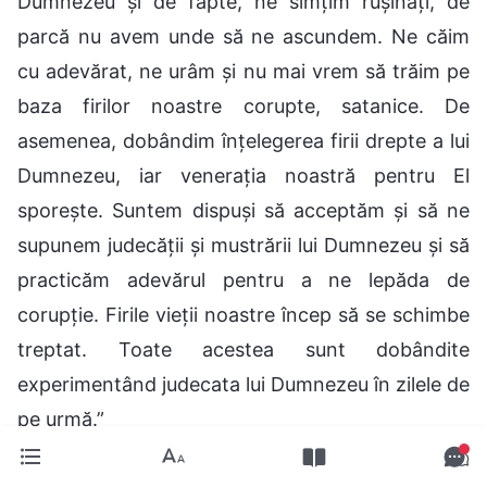
Dumnezeu și de fapte, ne simțim rușinați, de
parcă nu avem unde să ne ascundem. Ne căim
cu adevărat, ne urâm și nu mai vrem să trăim pe
baza firilor noastre corupte, satanice. De
asemenea, dobândim înțelegerea firii drepte a lui
Dumnezeu, iar venerația noastră pentru El
sporește. Suntem dispuși să acceptăm și să ne
supunem judecății și mustrării lui Dumnezeu și să
practicăm adevărul pentru a ne lepăda de
corupție. Firile vieții noastre încep să se schimbe
treptat. Toate acestea sunt dobândite
experimentând judecata lui Dumnezeu în zilele de
pe urmă.”
A fost emoționant pentru mine să aud