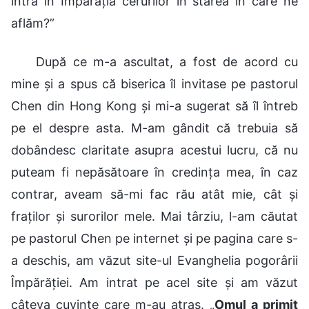
intra în Împărăția cerurilor în starea în care ne
aflăm?”
După ce m-a ascultat, a fost de acord cu
mine și a spus că biserica îl invitase pe pastorul
Chen din Hong Kong și mi-a sugerat să îl întreb
pe el despre asta. M-am gândit că trebuia să
dobândesc claritate asupra acestui lucru, că nu
puteam fi nepăsătoare în credința mea, în caz
contrar, aveam să-mi fac rău atât mie, cât și
fraților și surorilor mele. Mai târziu, l-am căutat
pe pastorul Chen pe internet și pe pagina care s-
a deschis, am văzut site-ul Evanghelia pogorârii
Împărăției. Am intrat pe acel site și am văzut
câteva cuvinte care m-au atras. „
Omul a primit