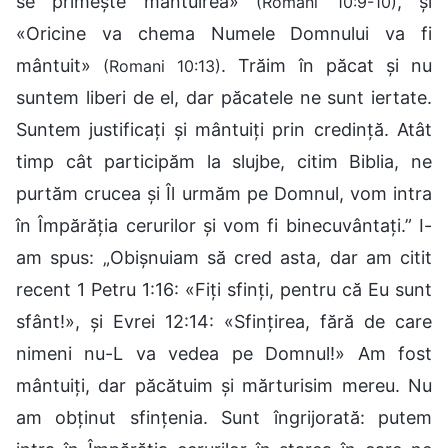
se primeşte mântuirea»
, și
(Romani 10:9-10)
«Oricine va chema Numele Domnului va fi
mântuit»
. Trăim în păcat și nu
(Romani 10:13)
suntem liberi de el, dar păcatele ne sunt iertate.
Suntem justificați și mântuiți prin credință. Atât
timp cât participăm la slujbe, citim Biblia, ne
purtăm crucea și Îl urmăm pe Domnul, vom intra
în Împărăția cerurilor și vom fi binecuvântați.” I-
am spus: „Obișnuiam să cred asta, dar am citit
recent 1 Petru 1:16: «Fiţi sfinţi, pentru că Eu sunt
sfânt!», și Evrei 12:14: «Sfinţirea, fără de care
nimeni nu-L va vedea pe Domnul!» Am fost
mântuiți, dar păcătuim și mărturisim mereu. Nu
am obținut sfințenia. Sunt îngrijorată: putem