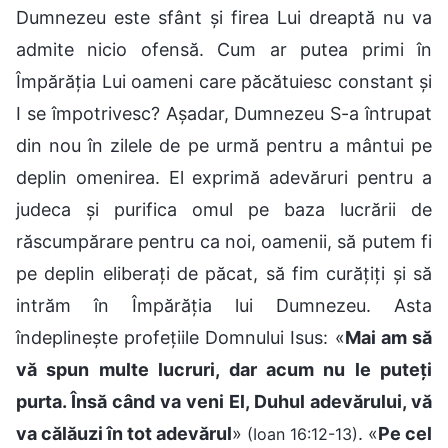
Dumnezeu este sfânt și firea Lui dreaptă nu va
admite nicio ofensă. Cum ar putea primi în
Împărăția Lui oameni care păcătuiesc constant și
I se împotrivesc? Așadar, Dumnezeu S-a întrupat
din nou în zilele de pe urmă pentru a mântui pe
deplin omenirea. El exprimă adevăruri pentru a
judeca și purifica omul pe baza lucrării de
răscumpărare pentru ca noi, oamenii, să putem fi
pe deplin eliberați de păcat, să fim curățiți și să
intrăm în Împărăția lui Dumnezeu. Asta
îndeplinește profețiile Domnului Isus: «
Mai am să
vă spun multe lucruri, dar acum nu le puteţi
purta. Însă când va veni El, Duhul adevărului, vă
va călăuzi în tot adevărul
»
. «
Pe cel
(Ioan 16:12-13)