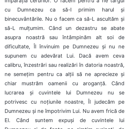
Împărăția cerurilor. O facem pentru a ne târgui
cu Dumnezeu ca să-I primim harul și
binecuvântările. Nu o facem ca să-L ascultăm și
să-L mulțumim. Când un dezastru se abate
asupra noastră sau întâmpinăm alt soi de
dificultate, Îl învinuim pe Dumnezeu și nu ne
supunem cu adevărat Lui. Dacă avem ceva
calibru, înzestrări sau realizări în datoria noastră,
ne semețim pentru ca alții să ne aprecieze și
chiar mustrăm oamenii cu aroganță. Când
lucrarea și cuvintele lui Dumnezeu nu se
potrivesc cu noțiunile noastre, Îl judecăm pe
Dumnezeu și ne împotrivim Lui. Nu avem frică de
El. Când suntem expuși de cuvintele lui