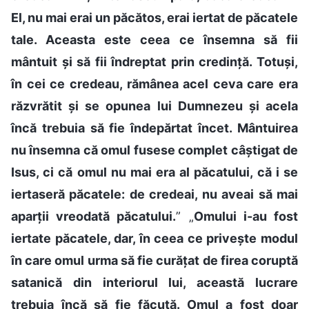
El, nu mai erai un păcătos, erai iertat de păcatele
tale. Aceasta este ceea ce însemna să fii
mântuit și să fii îndreptat prin credință. Totuși,
în cei ce credeau, rămânea acel ceva care era
răzvrătit și se opunea lui Dumnezeu și acela
încă trebuia să fie îndepărtat încet. Mântuirea
nu însemna că omul fusese complet câștigat de
Isus, ci că omul nu mai era al păcatului, că i se
iertaseră păcatele: de credeai, nu aveai să mai
aparții vreodată păcatului.
” „
Omului i-au fost
iertate păcatele, dar, în ceea ce privește modul
în care omul urma să fie curățat de firea coruptă
satanică din interiorul lui, această lucrare
trebuia încă să fie făcută. Omul a fost doar