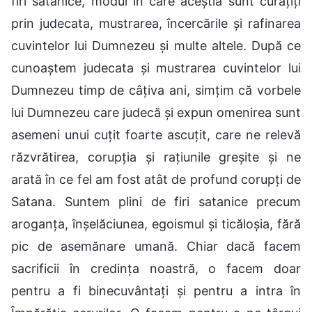
firi satanice, modul în care aceștia sunt curățiți
prin judecata, mustrarea, încercările și rafinarea
cuvintelor lui Dumnezeu și multe altele. După ce
cunoaștem judecata și mustrarea cuvintelor lui
Dumnezeu timp de câțiva ani, simțim că vorbele
lui Dumnezeu care judecă și expun omenirea sunt
asemeni unui cuțit foarte ascuțit, care ne relevă
răzvrătirea, corupția și rațiunile greșite și ne
arată în ce fel am fost atât de profund corupți de
Satana. Suntem plini de firi satanice precum
aroganța, înșelăciunea, egoismul și ticăloșia, fără
pic de asemănare umană. Chiar dacă facem
sacrificii în credința noastră, o facem doar
pentru a fi binecuvântați și pentru a intra în