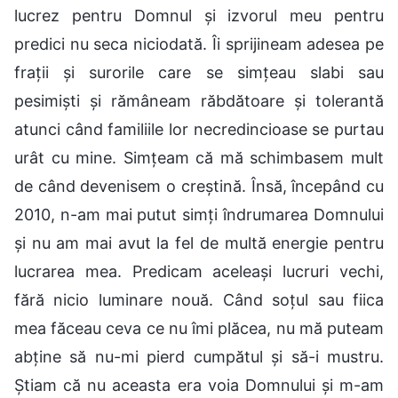
lucrez pentru Domnul și izvorul meu pentru
predici nu seca niciodată. Îi sprijineam adesea pe
frații și surorile care se simțeau slabi sau
pesimiști și rămâneam răbdătoare și tolerantă
atunci când familiile lor necredincioase se purtau
urât cu mine. Simțeam că mă schimbasem mult
de când devenisem o creștină. Însă, începând cu
2010, n-am mai putut simți îndrumarea Domnului
și nu am mai avut la fel de multă energie pentru
lucrarea mea. Predicam aceleași lucruri vechi,
fără nicio luminare nouă. Când soțul sau fiica
mea făceau ceva ce nu îmi plăcea, nu mă puteam
abține să nu-mi pierd cumpătul și să-i mustru.
Știam că nu aceasta era voia Domnului și m-am