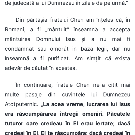
de judecată a lui Dumnezeu în zilele de pe urmă.”
Din părtășia fratelui Chen am înțeles că, în
Romani, a fi „mântuit” înseamnă a accepta
mântuirea Domnului Isus și a nu mai fi
condamnat sau omorât în baza legii, dar nu
înseamnă a fi purificat. Am simțit că exista
adevăr de căutat în acestea.
În continuare, fratele Chen ne-a citit mai
multe pasaje din cuvintele lui Dumnezeu
Atotputernic. „
La acea vreme, lucrarea lui Isus
era răscumpărarea întregii omeniri. Păcatele
tuturor care credeau în El erau iertate; dacă
credeai în El, El te răscumpăra; dacă credeai în