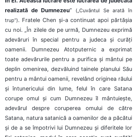
în El. Această lucrare este lucrarea de judecată
realizată de Dumnezeu
”
(„Cuvântul Se arată în
. Fratele Chen și-a continuat apoi părtășia
trup”)
cu noi. „În zilele de pe urmă, Dumnezeu exprimă
adevăruri în special pentru a judeca și curăți
oamenii. Dumnezeu Atotputernic a exprimat
toate adevărurile pentru a purifica și mântui pe
deplin omenirea, dezvăluind tainele planului Său
pentru a mântui oamenii, revelând originea răului
și întunericului din lume, felul în care Satana
corupe omul și cum Dumnezeu îl mântuiește,
adevărul despre coruperea omului de către
Satana, natura satanică a oamenilor de a păcătui
și de a se împotrivi lui Dumnezeu și diferitele lor