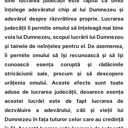
sine lucrarea judecății este faptul că omul
înțelege adevăratul chip al lui Dumnezeu și
adevărul despre răzvrătirea proprie. Lucrarea
judecății îi permite omului să înțeleagă mai bine
voia lui Dumnezeu, scopul lucrării lui Dumnezeu
și tainele de neînțeles pentru el. De asemenea,
îi permite omului să își recunoască și să își
cunoască esența coruptă și rădăcinile
stricăciunii sale, precum și să descopere
urâțenia omului. Aceste efecte sunt toate
aduse de lucrarea judecății, deoarece esența
acestei lucrări este de fapt lucrarea de
dezvăluire a adevărului, căii și vieții lui
Dumnezeu în fața tuturor celor care au credință