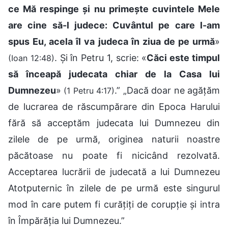
ce Mă respinge şi nu primeşte cuvintele Mele
are cine să-l judece: Cuvântul pe care l-am
spus Eu, acela îl va judeca în ziua de pe urmă
»
. Și în Petru 1, scrie: «
Căci este timpul
(Ioan 12:48)
să înceapă judecata chiar de la Casa lui
Dumnezeu
»
.” „Dacă doar ne agățăm
(1 Petru 4:17)
de lucrarea de răscumpărare din Epoca Harului
fără să acceptăm judecata lui Dumnezeu din
zilele de pe urmă, originea naturii noastre
păcătoase nu poate fi nicicând rezolvată.
Acceptarea lucrării de judecată a lui Dumnezeu
Atotputernic în zilele de pe urmă este singurul
mod în care putem fi curățiți de corupție și intra
în Împărăția lui Dumnezeu.”