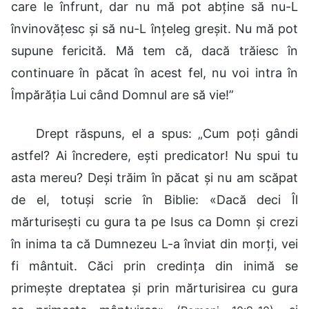
care le înfrunt, dar nu mă pot abține să nu-L
învinovățesc și să nu-L înțeleg greșit. Nu mă pot
supune fericită. Mă tem că, dacă trăiesc în
continuare în păcat în acest fel, nu voi intra în
Împărăția Lui când Domnul are să vie!”
Drept răspuns, el a spus: „Cum poți gândi
astfel? Ai încredere, ești predicator! Nu spui tu
asta mereu? Deși trăim în păcat și nu am scăpat
de el, totuși scrie în Biblie: «Dacă deci Îl
mărturiseşti cu gura ta pe Isus ca Domn şi crezi
în inima ta că Dumnezeu L-a înviat din morţi, vei
fi mântuit. Căci prin credinţa din inimă se
primeşte dreptatea şi prin mărturisirea cu gura