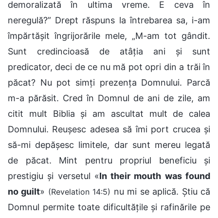
demoralizată în ultima vreme. E ceva în
neregulă?” Drept răspuns la întrebarea sa, i-am
împărtășit îngrijorările mele, „M-am tot gândit.
Sunt credincioasă de atâția ani și sunt
predicator, deci de ce nu mă pot opri din a trăi în
păcat? Nu pot simți prezența Domnului. Parcă
m-a părăsit. Cred în Domnul de ani de zile, am
citit mult Biblia și am ascultat mult de calea
Domnului. Reușesc adesea să îmi port crucea și
să-mi depășesc limitele, dar sunt mereu legată
de păcat. Mint pentru propriul beneficiu și
prestigiu și versetul «
In their mouth was found
no guilt
»
nu mi se aplică. Știu că
(Revelation 14:5)
Domnul permite toate dificultățile și rafinările pe