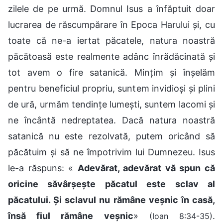
zilele de pe urmă. Domnul Isus a înfăptuit doar
lucrarea de răscumpărare în Epoca Harului și, cu
toate că ne-a iertat păcatele, natura noastră
păcătoasă este realmente adânc înrădăcinată și
tot avem o fire satanică. Mințim și înșelăm
pentru beneficiul propriu, suntem invidioși și plini
de ură, urmăm tendințe lumești, suntem lacomi și
ne încântă nedreptatea. Dacă natura noastră
satanică nu este rezolvată, putem oricând să
păcătuim și să ne împotrivim lui Dumnezeu. Isus
le-a răspuns: «
Adevărat, adevărat vă spun că
oricine săvârşeşte păcatul este sclav al
păcatului. Şi sclavul nu rămâne veşnic în casă,
însă fiul rămâne veşnic
»
.
(Ioan 8:34-35)