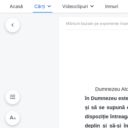
Acasă
Cărți
Videoclipuri
Imnuri
Mărturii bazate pe experiențe înai
Dumnezeu Atot
în Dumnezeu este 
și să se supună 
dispoziție întrea
deplin și să-și 