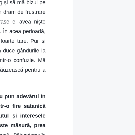
g și să mă bizui pe
 dram de frustrare
ase el avea niște
. În acea perioadă,
oarte tare. Pur și
m duce gândurile la
ntr-o confuzie. Mă
lăuzească pentru a
u pun adevărul în
tr-o fire satanică
utul și interesele
este măsură, prea