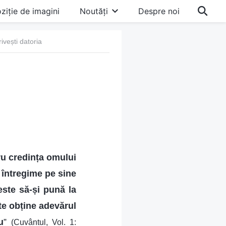
ziție de imagini
Noutăți
Despre noi
ivești datoria
u credința omului
 întregime pe sine
ste să-și pună la
te obține adevărul
u
”
(Cuvântul, Vol. 1: