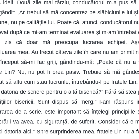
 ideii. Două zile mai târziu, conducătorul m-a pus să
gândit: „Ar trebui să mă concentrez pe slăbiciunile lui și
ne, nu pe calitățile lui. Poate că, atunci, conducătorul nu
novat după ce mi-am terminat evaluarea și m-am întrebat d
m zis că doar mă preocupa lucrarea echipei. Așa
luarea mea. Au trecut câteva zile în care nu am primit n
nceput să-mi fac griji, gândindu-mă: „Poate că nu a v
le Lin? Nu, nu pot fi prea pasiv. Trebuie să mă gânde
t să aflu cum stau lucrurile, întrebându-l pe fratele Li
ei datoria de scriere pentru o altă biserică?” Fără să stea
țiilor bisericii. Sunt dispus să merg.” I-am răspuns i
area de a scrie, este important să înțelegi principiile 
ucrării va avea, cu siguranță, de suferit. Consider că e 
ci datoria aici.” Spre surprinderea mea, fratele Lin nu a f