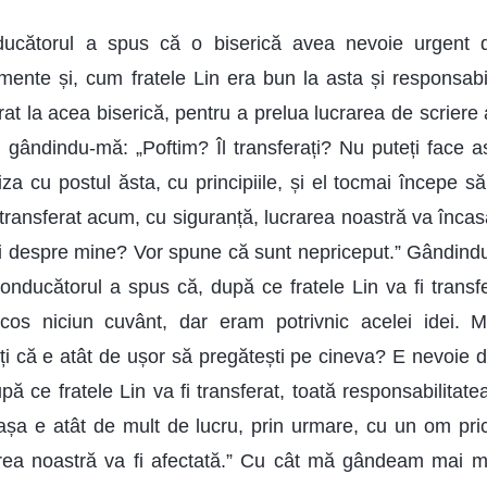
nducătorul a spus că o biserică avea nevoie urgent
nte și, cum fratele Lin era bun la asta și responsabil 
rat la acea biserică, pentru a prelua lucrarea de scriere
 gândindu-mă: „Poftim? Îl transferați? Nu puteți face 
ariza cu postul ăsta, cu principiile, și el tocmai începe s
transferat acum, cu siguranță, lucrarea noastră va încas
i despre mine? Vor spune că sunt nepriceput.” Gândind
Conducătorul a spus că, după ce fratele Lin va fi transfe
cos niciun cuvânt, dar eram potrivnic acelei idei.
eți că e atât de ușor să pregătești pe cineva? E nevoie d
după ce fratele Lin va fi transferat, toată responsabilita
așa e atât de mult de lucru, prin urmare, cu un om pri
rea noastră va fi afectată.” Cu cât mă gândeam mai mu