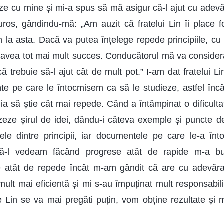
reze cu mine și mi-a spus să mă asigur că-l ajut cu adev
ros, gândindu-mă: „Am auzit că fratelui Lin îi place f
n la asta. Dacă va putea înțelege repede principiile, cu
 avea tot mai mult succes. Conducătorul mă va consider
ă trebuie să-l ajut cât de mult pot.” I-am dat fratelui Lin 
nte pe care le întocmisem ca să le studieze, astfel încâ
ia să știe cât mai repede. Când a întâmpinat o dificultate
zeze șirul de idei, dându-i câteva exemple și puncte de 
ele dintre principii, iar documentele pe care le-a înt
 că-l vedeam făcând progrese atât de rapide m-a buc
le atât de repede încât m-am gândit că are cu adevăra
mult mai eficientă și mi s-au împuținat mult responsabili
e Lin se va mai pregăti puțin, vom obține rezultate și 