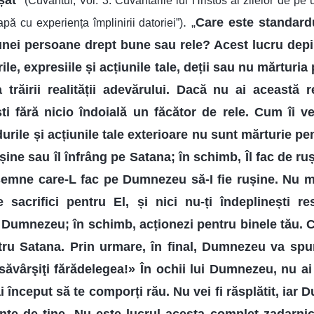
șat
”
(Cuvântul, Vol. 3: Cuvântările lui Hristos al zilelor de pe
. „
Care este standard
apă cu experiența împlinirii datoriei”)
unei persoane drept bune sau rele? Acest lucru dep
ile, expresiile și acțiunile tale, deții sau nu mărturia 
 trăirii realității adevărului. Dacă nu ai această 
ești fără nicio îndoială un făcător de rele. Cum î
urile și acțiunile tale exterioare nu sunt mărturie p
rușine sau îl înfrâng pe Satana; în schimb, Îl fac de 
semne care-L fac pe Dumnezeu să-I fie rușine. Nu m
sacrifici pentru El, și nici nu-ți îndeplinești res
de Dumnezeu; în schimb, acționezi pentru binele tău. 
tru Satana. Prin urmare, în final, Dumnezeu va spun
 săvârşiţi fărădelegea!» În ochii lui Dumnezeu, nu ai
i început să te comporți rău. Nu vei fi răsplătit, iar