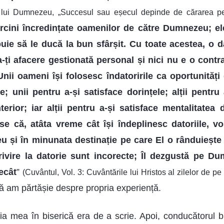
a lui Dumnezeu, „Succesul sau eșecul depinde de cărarea p
arcini încredințate oamenilor de către Dumnezeu; e
uie să le ducă la bun sfârșit. Cu toate acestea, o d
a-ți afacere gestionată personal și nici nu e o contr
 Unii oameni își folosesc îndatoririle ca oportunități
e; unii pentru a-și satisface dorințele; alții pentr
nterior; iar alții pentru a-și satisface mentalitatea
e că, atâta vreme cât își îndeplinesc datoriile, v
 și în minunata destinație pe care El o rânduiește
rivire la datorie sunt incorecte; Îl dezgustă pe D
ecât
”
(Cuvântul, Vol. 3: Cuvântările lui Hristos al zilelor de p
 să am părtășie despre propria experiență.
ia mea în biserică era de a scrie. Apoi, conducătorul bi