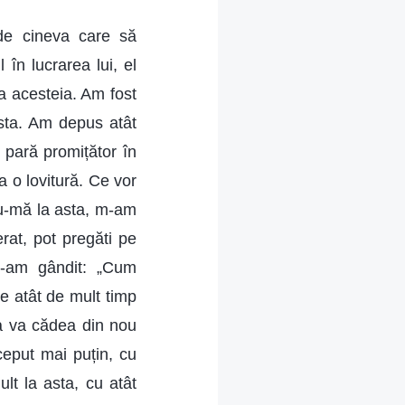
 de cineva care să
în lucrarea lui, el
 a acesteia. Am fost
asta. Am depus atât
ă pară promițător în
a o lovitură. Ce vor
u-mă la asta, m-am
rat, pot pregăti pe
 M-am gândit: „Cum
e atât de mult timp
tea va cădea din nou
ceput mai puțin, cu
lt la asta, cu atât