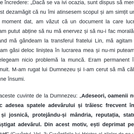
de încredere: „Dacă se va ivi ocazia, sunt dispus să mer
t dezamăgit că nu îmi atinsesem scopul și am simțit un
n moment dat, am văzut că un document la care lucr
m putut abține să nu mă enervez și să nu-i fac morală
ând mă gândeam la transferul fratelui Lin, mă agitam f
am găsi deloc liniștea în lucrarea mea și nu-mi putea
țelegeam nicio problemă la muncă. Eram permanent î
inuit. M-am rugat lui Dumnezeu și I-am cerut să mă că
ne însumi.
t aceste cuvinte de la Dumnezeu: „
Adeseori, oamenii n
rc adesea spatele adevărului și trăiesc frecvent în
 și josnică, protejându-și mândria, reputația, stat
âștigat adevărul. Din acest motiv, ești deprimat p