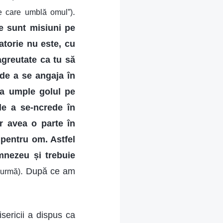
.
e care umblă omul”)
le sunt misiuni pe
atorie nu este, cu
agreutate ca tu să
 de a se angaja în
u a umple golul pe
 de a se-ncrede în
or avea o parte în
 pentru om. Astfel
umnezeu și trebuie
. După ce am
e urmă)
sericii a dispus ca