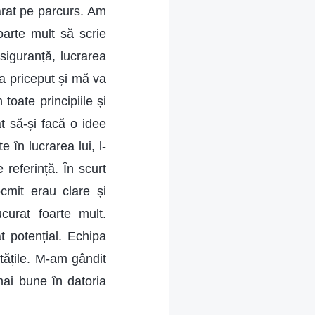
ărat pe parcurs. Am
oarte mult să scrie
 siguranță, lucrarea
a priceput și mă va
toate principiile și
t să-și facă o idee
 în lucrarea lui, l-
referință. În scurt
ocmit erau clare și
urat foarte mult.
t potențial. Echipa
tățile. M-am gândit
mai bune în datoria