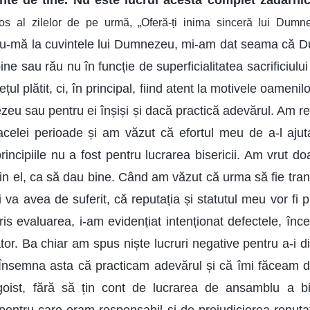
te de tine. Nu este lucrul acesta complet zadarni
stos al zilelor de pe urmă, „Oferă-ți inima sinceră lui Dumn
u-mă la cuvintele lui Dumnezeu, mi-am dat seama că 
ne sau rău nu în funcție de superficialitatea sacrificiulu
ul plătit, ci, în principal, fiind atent la motivele oamenilo
u sau pentru ei înșiși și dacă practică adevărul. Am ref
celei perioade și am văzut că efortul meu de a-l ajut
rincipiile nu a fost pentru lucrarea bisericii. Am vrut d
prin el, ca să dau bine. Când am văzut că urma să fie tra
 va avea de suferit, că reputația și statutul meu vor fi p
is evaluarea, i-am evidențiat intenționat defectele, înce
or. Ba chiar am spus niște lucruri negative pentru a-i 
. Însemna asta că practicam adevărul și că îmi făceam 
oist, fără să țin cont de lucrarea de ansamblu a bis