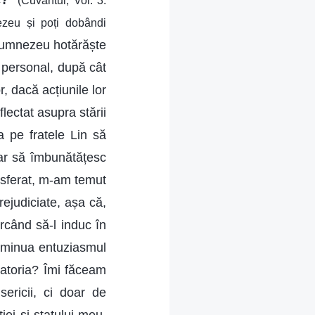
c?
”
(Cuvântul, Vol. 3:
ezeu și poți dobândi
Dumnezeu hotărăște
i personal, după cât
r, dacă acțiunile lor
lectat asupra stării
a pe fratele Lin să
oar să îmbunătățesc
nsferat, m-am temut
rejudiciate, așa că,
rcând să-l induc în
diminua entuziasmul
datoria? Îmi făceam
ericii, ci doar de