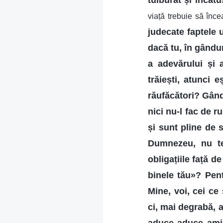
tulburat și încătu
viață trebuie să înce
judecate faptele 
dacă tu, în gândur
a adevărului și a
trăiești, atunci 
răufăcători? Gând
nici nu-l fac de 
și sunt pline de 
Dumnezeu, nu te 
obligațiile față 
binele tău»? Pen
Mine, voi, cei ce
ci, mai degrabă, a