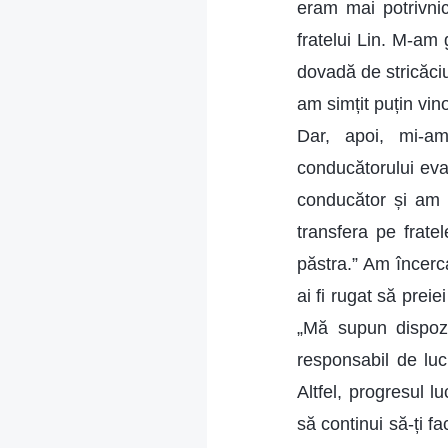
eram mai potrivnic
fratelui Lin. M-am 
dovadă de stricăciu
am simțit puțin vi
Dar, apoi, mi-a
conducătorului eva
conducător și am î
transfera pe frate
păstra.” Am încerca
ai fi rugat să prei
„Mă supun dispozi
responsabil de lucr
Altfel, progresul l
să continui să-ți fa