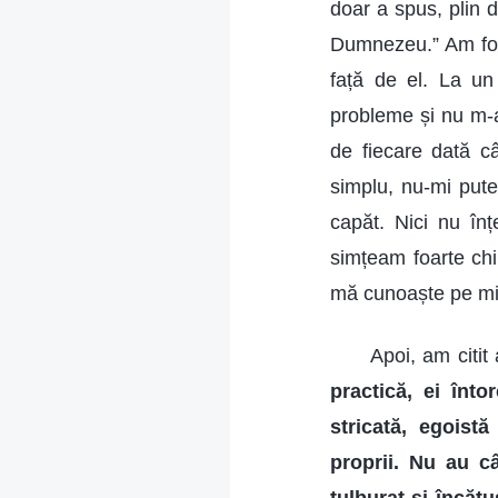
doar a spus, plin 
Dumnezeu.” Am fos
față de el. La u
probleme și nu m-a
de fiecare dată c
simplu, nu-mi pute
capăt. Nici nu în
simțeam foarte ch
mă cunoaște pe mi
Apoi, am citi
practică, ei înto
stricată, egoistă
proprii. Nu au c