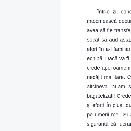
Într-o zi, co
întocmească docume
avea să fie transfe
șocat să aud asta,
efort în a-l famili
echipă. Dacă va fi 
crede apoi oameni
necăjit mai tare. 
altcineva. N-am s
bagatelizați! Cred
și efort! În plus, 
pe umerii mei. Și 
siguranță că lucra