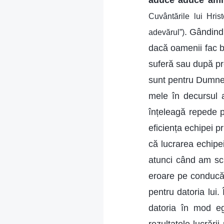
aduce aduce amin
Cuvântările lui Hri
. Gândind
adevărul”)
dacă oamenii fac bi
suferă sau după preț
sunt pentru Dumneze
mele în decursul a
înțeleagă repede p
eficiența echipei 
că lucrarea echipei
atunci când am scr
eroare pe conducăt
pentru datoria lui
datoria în mod eg