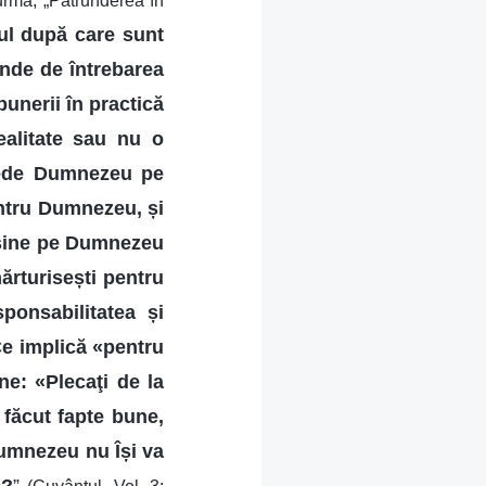
 urmă, „Pătrunderea în
ul după care sunt
inde de întrebarea
punerii în practică
realitate sau nu o
i vede Dumnezeu pe
entru Dumnezeu, și
rușine pe Dumnezeu
ărturisești pentru
ponsabilitatea și
Ce implică «pentru
e: «Plecaţi de la
 făcut fapte bune,
 Dumnezeu nu Își va