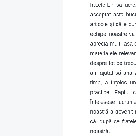
fratele Lin să luc
acceptat asta bucu
articole și că e bu
echipei noastre va
aprecia mult, așa c
materialele releva
despre tot ce trebu
am ajutat să anali
timp, a înțeles un
practice. Faptul
Înțelesese lucruri
noastră a devenit 
că, după ce fratel
noastră.