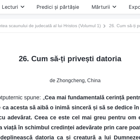
Lecturi
Predici și părtășie
Mărturii
Expo
ntea scaunului de judecată al lui Hristos (Volumul 1)
26. Cum să-ți pr
26. Cum să-ți privești datoria
de Zhongcheng, China
puternic spune: „
Cea mai fundamentală cerință pentr
ca acesta să aibă o inimă sinceră și să se dedice în
cu adevărat. Ceea ce este cel mai greu pentru om e
ga viață în schimbul credinței adevărate prin care poa
îndeplinească datoria ca și creatură a lui Dumneze