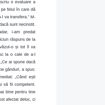
 scriu o evaluare a
 pe felul în care dă
-l va transfera.” M-
acă sunt necinstit.
dar, i-am predat
iciun răspuns de la
ăzut-o și tot îl va
sc la o cale de a-l
n: „Ce ai spune dacă
 pe gânduri, a spus:
mediat: „Când ești
și să fii competent.
mai bine pentru tine
ost afectat deloc, ci