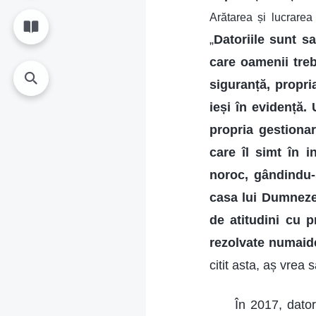
Arătarea și lucrare
„
Datoriile sunt s
care oamenii treb
siguranță, propri
ieși în evidență.
propria gestionar
care îl simt în i
noroc, gândindu-s
casa lui Dumnezeu
de atitudini cu p
rezolvate numaid
citit asta, aș vrea
În 2017, dator