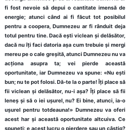
fi fost nevoie să depui o cantitate imensă de
energie; atunci când ai fi făcut tot posibilul
pentru a coopera, Dumnezeu ar fi rânduit deja
totul pentru tine. Dacă ești viclean și delăsător,
dacă nu îți faci datoria așa cum trebuie și mergi
mereu pe o cale greșită, atunci Dumnezeu nu va
acționa asupra ta; vei pierde această
oportunitate, iar Dumnezeu va spune: «Nu ești
bun; nu te pot folosi. Dă-te la o parte! Îți place să
fii viclean și delăsător, nu-i așa? Îți place să fii
leneș și să o iei ușurel, nu? Ei bine, atunci, ia-o
ușurel pentru totdeauna!» Dumnezeu va oferi
acest har și această oportunitate altcuiva. Ce
spuneți: e acest lucru o pierdere sau un câștig?