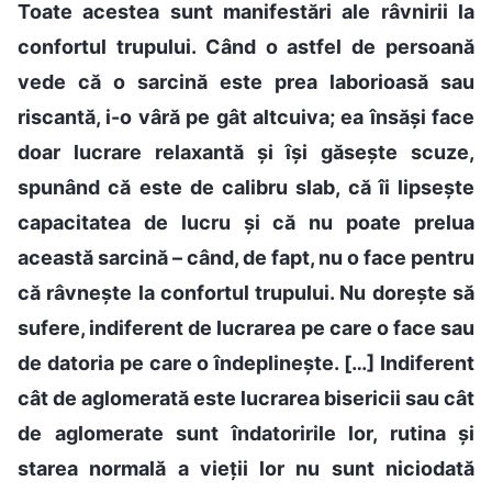
Toate acestea sunt manifestări ale râvnirii la
confortul trupului. Când o astfel de persoană
vede că o sarcină este prea laborioasă sau
riscantă, i-o vâră pe gât altcuiva; ea însăși face
doar lucrare relaxantă și își găsește scuze,
spunând că este de calibru slab, că îi lipsește
capacitatea de lucru și că nu poate prelua
această sarcină – când, de fapt, nu o face pentru
că râvnește la confortul trupului. Nu dorește să
sufere, indiferent de lucrarea pe care o face sau
de datoria pe care o îndeplinește. […] Indiferent
cât de aglomerată este lucrarea bisericii sau cât
de aglomerate sunt îndatoririle lor, rutina și
starea normală a vieții lor nu sunt niciodată