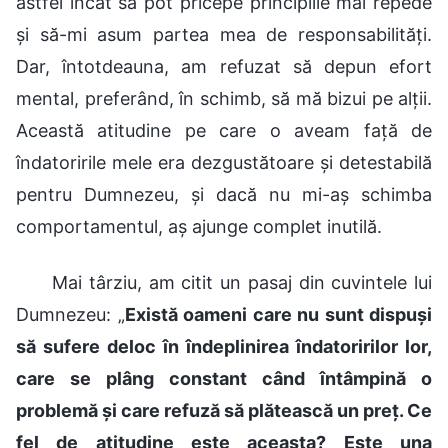
astfel încât să pot pricepe principiile mai repede
și să-mi asum partea mea de responsabilități.
Dar, întotdeauna, am refuzat să depun efort
mental, preferând, în schimb, să mă bizui pe alții.
Această atitudine pe care o aveam față de
îndatoririle mele era dezgustătoare și detestabilă
pentru Dumnezeu, și dacă nu mi-aș schimba
comportamentul, aș ajunge complet inutilă.
Mai târziu, am citit un pasaj din cuvintele lui
Dumnezeu: „
Există oameni care nu sunt dispuși
să sufere deloc în îndeplinirea îndatoririlor lor,
care se plâng constant când întâmpină o
problemă și care refuză să plătească un preț. Ce
fel de atitudine este aceasta? Este una