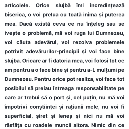
articolele. Orice slujbă îmi încredințează
biserica, o voi prelua cu toată inima și puterea
mea. Dacă există ceva ce nu înțeleg sau se
ivește o problemă, mă voi ruga lui Dumnezeu,
voi căuta adevărul, voi rezolva problemele
potrivit adevărurilor-principii și voi face bine
slujba. Oricare ar fi datoria mea, voi folosi tot ce
am pentru a o face bine și pentru a-L mulțumi pe
Dumnezeu. Pentru orice pot realiza, voi face tot
posibilul să preiau întreaga responsabilitate pe
care ar trebui să o port și, cel puțin, nu mă voi
împotrivi conștiinței și rațiunii mele, nu voi fi
superficial, șiret și leneș și nici nu mă voi
răsfăța cu roadele muncii altora. Nimic din ce