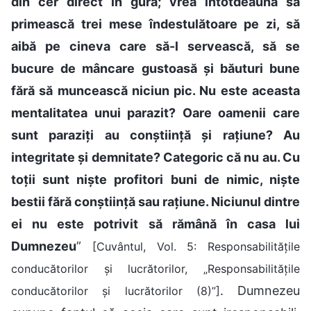
din cer direct în gură; vrea întotdeauna să
primească trei mese îndestulătoare pe zi, să
aibă pe cineva care să-l servească, să se
bucure de mâncare gustoasă și băuturi bune
fără să muncească niciun pic. Nu este aceasta
mentalitatea unui parazit? Oare oamenii care
sunt paraziți au conștiință și rațiune? Au
integritate și demnitate? Categoric că nu au. Cu
toții sunt niște profitori buni de nimic, niște
bestii fără conștiință sau rațiune. Niciunul dintre
ei nu este potrivit să rămână în casa lui
Dumnezeu
”
[Cuvântul, Vol. 5: Responsabilitățile
conducătorilor și lucrătorilor, „Responsabilitățile
. Dumnezeu
conducătorilor și lucrătorilor (8)”]