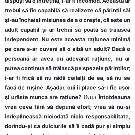
dispuși să o întrețină, i-ar fi incomod. Aceasta ar
trebui să fie capabilă să realizeze că părinții săi
și-au încheiat misiunea de a o crește, că este un
adult capabil și ar trebui să poată să trăiască
independent. Nu este aceasta rațiunea minimă
pe care s-ar cuveni să o aibă un adult? Dacă o
persoană ar avea cu adevărat rațiune, nu ar
putea continua să trăiască pe spezele părinților;
i-ar fi frică să nu râdă ceilalți de ea, să nu se
facă de rușine. Așadar, cui îi place să-i fie ușor
și urăște munca are rațiune?
(Nu.)
Întotdeauna
vrea ceva fără să depună efort; vrea să nu-și
îndeplinească niciodată nicio responsabilitate,
dorindu-și ca dulciurile să îi cadă pur și simplu