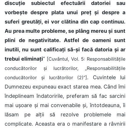
discuție subiectul efectuării datoriei sau
vorbește despre plata unui preț și despre a
suferi greutăți, ei vor clătina din cap continuu.
Au prea multe probleme, se plâng mereu și sunt
plini de negativitate. Astfel de oameni sunt
inutili, nu sunt calificați să-și facă datoria și ar
trebui eliminați
”
[Cuvântul, Vol. 5: Responsabilitățile
conducătorilor și lucrătorilor, „Responsabilitățile
. Cuvintele lui
conducătorilor și lucrătorilor (2)”]
Dumnezeu expuneau exact starea mea. Când îmi
îndeplineam îndatoririle, preferam să fac sarcini
mai ușoare și mai convenabile și, întotdeauna, îi
lăsam pe alții să rezolve problemele mai
complicate. Aceasta era o manifestare a râvnirii