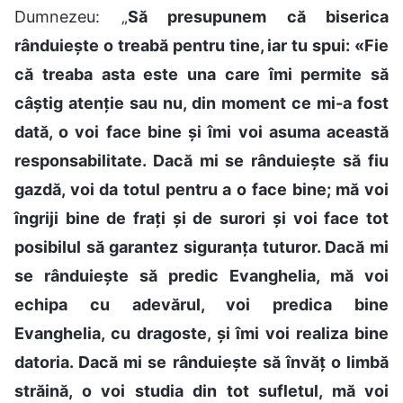
Dumnezeu: „
Să presupunem că biserica
rânduiește o treabă pentru tine, iar tu spui: «Fie
că treaba asta este una care îmi permite să
câștig atenție sau nu, din moment ce mi-a fost
dată, o voi face bine și îmi voi asuma această
responsabilitate. Dacă mi se rânduiește să fiu
gazdă, voi da totul pentru a o face bine; mă voi
îngriji bine de frați și de surori și voi face tot
posibilul să garantez siguranța tuturor. Dacă mi
se rânduiește să predic Evanghelia, mă voi
echipa cu adevărul, voi predica bine
Evanghelia, cu dragoste, și îmi voi realiza bine
datoria. Dacă mi se rânduiește să învăț o limbă
străină, o voi studia din tot sufletul, mă voi