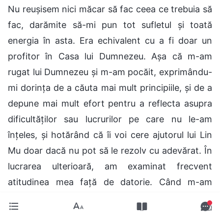
Nu reușisem nici măcar să fac ceea ce trebuia să
fac, darămite să-mi pun tot sufletul și toată
energia în asta. Era echivalent cu a fi doar un
profitor în Casa lui Dumnezeu. Așa că m-am
rugat lui Dumnezeu și m-am pocăit, exprimându-
mi dorința de a căuta mai mult principiile, și de a
depune mai mult efort pentru a reflecta asupra
dificultăților sau lucrurilor pe care nu le-am
înțeles, și hotărând că îi voi cere ajutorul lui Lin
Mu doar dacă nu pot să le rezolv cu adevărat. În
lucrarea ulterioară, am examinat frecvent
atitudinea mea față de datorie. Când m-am
confruntat cu sarcini dificile și am vrut să scap,
m-am răzvrătit conștient împotriva mea, mi-am