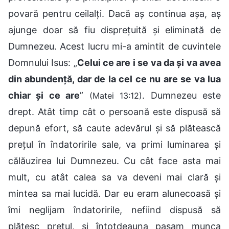
povară pentru ceilalți. Dacă aș continua așa, aș
ajunge doar să fiu disprețuită și eliminată de
Dumnezeu. Acest lucru mi-a amintit de cuvintele
Domnului Isus: „
Celui ce are i se va da și va avea
din abundență, dar de la cel ce nu are se va lua
chiar și ce are
”
. Dumnezeu este
(Matei 13:12)
drept. Atât timp cât o persoană este dispusă să
depună efort, să caute adevărul și să plătească
prețul în îndatoririle sale, va primi luminarea și
călăuzirea lui Dumnezeu. Cu cât face asta mai
mult, cu atât calea sa va deveni mai clară și
mintea sa mai lucidă. Dar eu eram alunecoasă și
îmi neglijam îndatoririle, nefiind dispusă să
plătesc prețul, și întotdeauna pasam munca