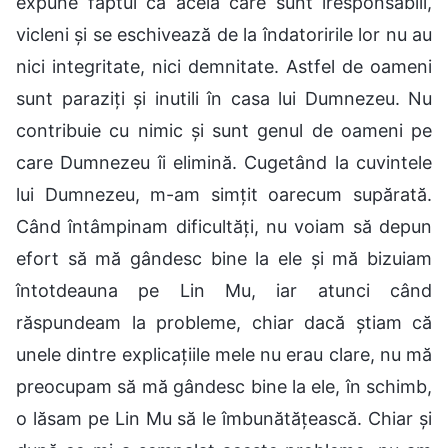
expune faptul că aceia care sunt iresponsabili,
vicleni și se eschivează de la îndatoririle lor nu au
nici integritate, nici demnitate. Astfel de oameni
sunt paraziți și inutili în casa lui Dumnezeu. Nu
contribuie cu nimic și sunt genul de oameni pe
care Dumnezeu îi elimină. Cugetând la cuvintele
lui Dumnezeu, m-am simțit oarecum supărată.
Când întâmpinam dificultăți, nu voiam să depun
efort să mă gândesc bine la ele și mă bizuiam
întotdeauna pe Lin Mu, iar atunci când
răspundeam la probleme, chiar dacă știam că
unele dintre explicațiile mele nu erau clare, nu mă
preocupam să mă gândesc bine la ele, în schimb,
o lăsam pe Lin Mu să le îmbunătățească. Chiar și