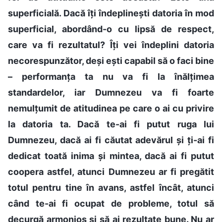
superficială. Dacă îți îndeplinești datoria în mod
superficial, abordând-o cu lipsă de respect,
care va fi rezultatul? Îți vei îndeplini datoria
necorespunzător, deși ești capabil să o faci bine
– performanța ta nu va fi la înălțimea
standardelor, iar Dumnezeu va fi foarte
nemulțumit de atitudinea pe care o ai cu privire
la datoria ta. Dacă te-ai fi putut ruga lui
Dumnezeu, dacă ai fi căutat adevărul și ți-ai fi
dedicat toată inima și mintea, dacă ai fi putut
coopera astfel, atunci Dumnezeu ar fi pregătit
totul pentru tine în avans, astfel încât, atunci
când te-ai fi ocupat de probleme, totul să
decurgă armonios și să ai rezultate bune. Nu ar