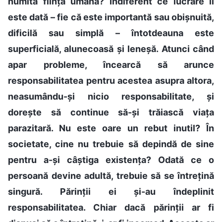
numită ființă umană? Indiferent ce lucrare îi
este dată – fie că este importantă sau obișnuită,
dificilă sau simplă – întotdeauna este
superficială, alunecoasă și leneșă. Atunci când
apar probleme, încearcă să arunce
responsabilitatea pentru acestea asupra altora,
neasumându-și nicio responsabilitate, și
dorește să continue să-și trăiască viața
parazitară. Nu este oare un rebut inutil? În
societate, cine nu trebuie să depindă de sine
pentru a-și câștiga existența? Odată ce o
persoană devine adultă, trebuie să se întrețină
singură. Părinții ei și-au îndeplinit
responsabilitatea. Chiar dacă părinții ar fi