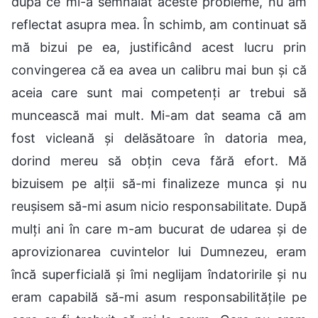
după ce mi-a semnalat aceste probleme, nu am
reflectat asupra mea. În schimb, am continuat să
mă bizui pe ea, justificând acest lucru prin
convingerea că ea avea un calibru mai bun și că
aceia care sunt mai competenți ar trebui să
muncească mai mult. Mi-am dat seama că am
fost vicleană și delăsătoare în datoria mea,
dorind mereu să obțin ceva fără efort. Mă
bizuisem pe alții să-mi finalizeze munca și nu
reușisem să-mi asum nicio responsabilitate. După
mulți ani în care m-am bucurat de udarea și de
aprovizionarea cuvintelor lui Dumnezeu, eram
încă superficială și îmi neglijam îndatoririle și nu
eram capabilă să-mi asum responsabilitățile pe