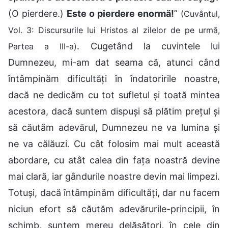
(O pierdere.)
Este o pierdere enormă!
”
(Cuvântul,
Vol. 3: Discursurile lui Hristos al zilelor de pe urmă,
. Cugetând la cuvintele lui
Partea a III-a)
Dumnezeu, mi-am dat seama că, atunci când
întâmpinăm dificultăți în îndatoririle noastre,
dacă ne dedicăm cu tot sufletul și toată mintea
acestora, dacă suntem dispuși să plătim prețul și
să căutăm adevărul, Dumnezeu ne va lumina și
ne va călăuzi. Cu cât folosim mai mult această
abordare, cu atât calea din fața noastră devine
mai clară, iar gândurile noastre devin mai limpezi.
Totuși, dacă întâmpinăm dificultăți, dar nu facem
niciun efort să căutăm adevărurile-principii, în
schimb, suntem mereu delăsători, în cele din