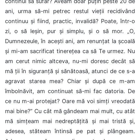
continui să sufăr? Aveam doar puțin peste 20 de
ani, urma să-mi petrec restul vieții recidivând
continuu și fiind, practic, invalidă? Poate, într-o
zi, o să leșin, pur și simplu, și o să mor. „O,
Dumnezeule, în acești ani, am renunțat la școală
și mi-am sacrificat tinerețea ca să Te urmez. Nu
am cerut nimic altceva, nu-mi doresc decât să
mă ții în siguranță și sănătoasă, atunci de ce s-a
agravat starea mea? Chiar și după ce m-am
îmbolnăvit, am continuat să-mi fac datoria. De
ce nu m-ai protejat? Oare mă voi simți vreodată
mai bine?” Cu cât mă gândeam mai mult, cu atât
mă simțeam mai nedreptățită și mai tristă și,
adesea, stăteam întinsă pe pat și plângeam.