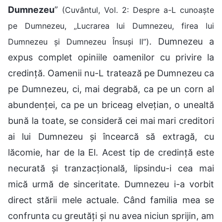
Dumnezeu
”
(Cuvântul, Vol. 2: Despre a-L cunoaște
pe Dumnezeu, „Lucrarea lui Dumnezeu, firea lui
. Dumnezeu a
Dumnezeu și Dumnezeu Însuși II”)
expus complet opiniile oamenilor cu privire la
credință. Oamenii nu-L tratează pe Dumnezeu ca
pe Dumnezeu, ci, mai degrabă, ca pe un corn al
abundenței, ca pe un briceag elvețian, o unealtă
bună la toate, se consideră cei mai mari creditori
ai lui Dumnezeu și încearcă să extragă, cu
lăcomie, har de la El. Acest tip de credință este
necurată și tranzacțională, lipsindu-i cea mai
mică urmă de sinceritate. Dumnezeu i-a vorbit
direct stării mele actuale. Când familia mea se
confrunta cu greutăți și nu avea niciun sprijin, am