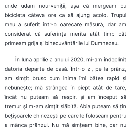
unde udam nou-veniții, așa că mergeam cu
bicicleta câteva ore ca să ajung acolo. Trupul
meu a suferit într-o oarecare măsură, dar am
considerat că suferința merita atât timp cât
primeam grija și binecuvântările lui Dumnezeu.
În luna aprilie a anului 2020, mi-am îndeplinit
datoria departe de casă. Într-o zi, pe la prânz,
am simțit brusc cum inima îmi bătea rapid și
nebunește; mă strângea în piept atât de tare,
încât nu puteam să respir, și am început să
tremur și m-am simțit slăbită. Abia puteam să țin
bețișoarele chinezești pe care le foloseam pentru
a mânca prânzul. Nu mă simțeam bine, dar nu