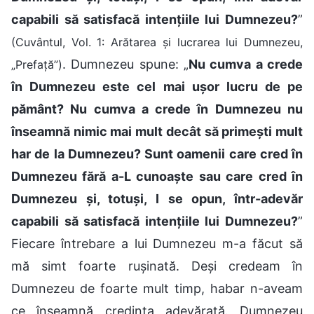
capabili să satisfacă intențiile lui Dumnezeu?
”
(Cuvântul, Vol. 1: Arătarea și lucrarea lui Dumnezeu,
. Dumnezeu spune: „
Nu cumva a crede
„Prefață”)
în Dumnezeu este cel mai ușor lucru de pe
pământ? Nu cumva a crede în Dumnezeu nu
înseamnă nimic mai mult decât să primești mult
har de la Dumnezeu? Sunt oamenii care cred în
Dumnezeu fără a-L cunoaște sau care cred în
Dumnezeu și, totuși, I se opun, într-adevăr
capabili să satisfacă intențiile lui Dumnezeu?
”
Fiecare întrebare a lui Dumnezeu m-a făcut să
mă simt foarte rușinată. Deși credeam în
Dumnezeu de foarte mult timp, habar n-aveam
ce înseamnă credința adevărată. Dumnezeu