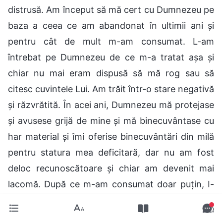
distrusă. Am început să mă cert cu Dumnezeu pe
baza a ceea ce am abandonat în ultimii ani și
pentru cât de mult m-am consumat. L-am
întrebat pe Dumnezeu de ce m-a tratat așa și
chiar nu mai eram dispusă să mă rog sau să
citesc cuvintele Lui. Am trăit într-o stare negativă
și răzvrătită. În acei ani, Dumnezeu mă protejase
și avusese grijă de mine și mă binecuvântase cu
har material și îmi oferise binecuvântări din milă
pentru statura mea deficitară, dar nu am fost
deloc recunoscătoare și chiar am devenit mai
lacomă. După ce m-am consumat doar puțin, I-
am cerut lui Dumnezeu să mă protejeze toată
viața și, când El nu a făcut-o, m-am supărat pe