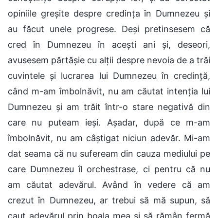
opiniile greșite despre credința în Dumnezeu și
au făcut unele progrese. Deși pretinsesem că
cred în Dumnezeu în acești ani și, deseori,
avusesem părtășie cu alții despre nevoia de a trăi
cuvintele și lucrarea lui Dumnezeu în credință,
când m-am îmbolnăvit, nu am căutat intenția lui
Dumnezeu și am trăit într-o stare negativă din
care nu puteam ieși. Așadar, după ce m-am
îmbolnăvit, nu am câștigat niciun adevăr. Mi-am
dat seama că nu sufeream din cauza mediului pe
care Dumnezeu îl orchestrase, ci pentru că nu
am căutat adevărul. Având în vedere că am
crezut în Dumnezeu, ar trebui să mă supun, să
caut adevărul prin boala mea și să rămân fermă