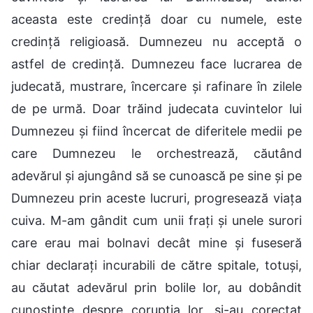
aceasta este credință doar cu numele, este
credință religioasă. Dumnezeu nu acceptă o
astfel de credință. Dumnezeu face lucrarea de
judecată, mustrare, încercare și rafinare în zilele
de pe urmă. Doar trăind judecata cuvintelor lui
Dumnezeu și fiind încercat de diferitele medii pe
care Dumnezeu le orchestrează, căutând
adevărul și ajungând să se cunoască pe sine și pe
Dumnezeu prin aceste lucruri, progresează viața
cuiva. M-am gândit cum unii frați și unele surori
care erau mai bolnavi decât mine și fuseseră
chiar declarați incurabili de către spitale, totuși,
au căutat adevărul prin bolile lor, au dobândit
cunoștințe despre corupția lor, și-au corectat