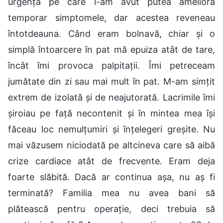
urgență pe care l-am avut putea ameliora
temporar simptomele, dar acestea reveneau
întotdeauna. Când eram bolnavă, chiar și o
simplă întoarcere în pat mă epuiza atât de tare,
încât îmi provoca palpitații. Îmi petreceam
jumătate din zi sau mai mult în pat. M-am simțit
extrem de izolată și de neajutorată. Lacrimile îmi
șiroiau pe față necontenit și în mintea mea își
făceau loc nemulțumiri și înțelegeri greșite. Nu
mai văzusem niciodată pe altcineva care să aibă
crize cardiace atât de frecvente. Eram deja
foarte slăbită. Dacă ar continua așa, nu aș fi
terminată? Familia mea nu avea bani să
plătească pentru operație, deci trebuia să