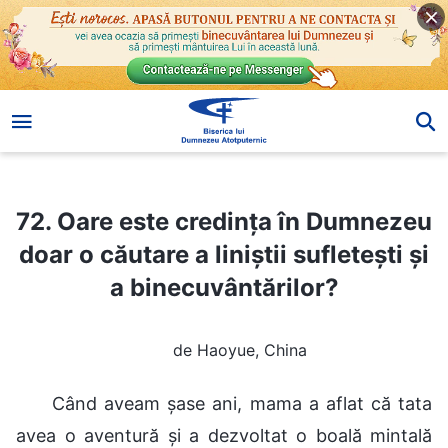
72. Oare este credința în Dumnezeu doar o căutare a liniștii sufletești și a binecuvântărilor?
72. Oare este credința în Dumnezeu
doar o căutare a liniștii sufletești și
a binecuvântărilor?
de Haoyue, China
Când aveam șase ani, mama a aflat că tata
avea o aventură și a dezvoltat o boală mintală