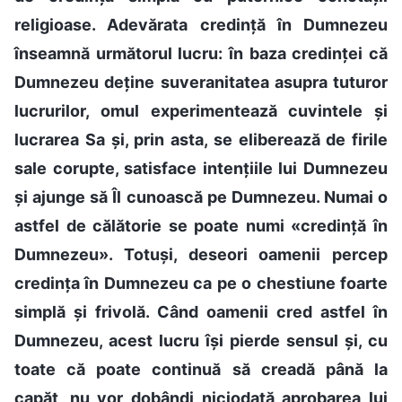
religioase. Adevărata credință în Dumnezeu
înseamnă următorul lucru: în baza credinței că
Dumnezeu deține suveranitatea asupra tuturor
lucrurilor, omul experimentează cuvintele și
lucrarea Sa și, prin asta, se eliberează de firile
sale corupte, satisface intențiile lui Dumnezeu
și ajunge să Îl cunoască pe Dumnezeu. Numai o
astfel de călătorie se poate numi «credință în
Dumnezeu». Totuși, deseori oamenii percep
credința în Dumnezeu ca pe o chestiune foarte
simplă și frivolă. Când oamenii cred astfel în
Dumnezeu, acest lucru își pierde sensul și, cu
toate că poate continuă să creadă până la
capăt, nu vor dobândi niciodată aprobarea lui