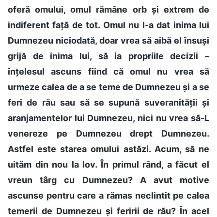
oferă omului, omul rămâne orb și extrem de
indiferent față de tot. Omul nu I-a dat inima lui
Dumnezeu niciodată, doar vrea să aibă el însuși
grijă de inima lui, să ia propriile decizii –
înțelesul ascuns fiind că omul nu vrea să
urmeze calea de a se teme de Dumnezeu și a se
feri de rău sau să se supună suveranității și
aranjamentelor lui Dumnezeu, nici nu vrea să-L
venereze pe Dumnezeu drept Dumnezeu.
Astfel este starea omului astăzi. Acum, să ne
uităm din nou la Iov. În primul rând, a făcut el
vreun târg cu Dumnezeu? A avut motive
ascunse pentru care a rămas neclintit pe calea
temerii de Dumnezeu și feririi de rău? În acel