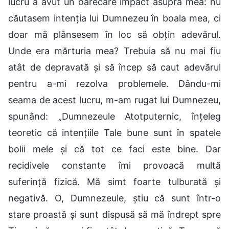
lucru a avut un oarecare impact asupra mea: nu
căutasem intenția lui Dumnezeu în boala mea, ci
doar mă plânsesem în loc să obțin adevărul.
Unde era mărturia mea? Trebuia să nu mai fiu
atât de depravată și să încep să caut adevărul
pentru a-mi rezolva problemele. Dându-mi
seama de acest lucru, m-am rugat lui Dumnezeu,
spunând: „Dumnezeule Atotputernic, înțeleg
teoretic că intențiile Tale bune sunt în spatele
bolii mele și că tot ce faci este bine. Dar
recidivele constante îmi provoacă multă
suferință fizică. Mă simt foarte tulburată și
negativă. O, Dumnezeule, știu că sunt într-o
stare proastă și sunt dispusă să mă îndrept spre