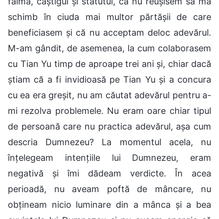
faima, câștigul și statutul, că nu reușisem să mă
schimb în ciuda mai multor părtășii de care
beneficiasem și că nu acceptam deloc adevărul.
M-am gândit, de asemenea, la cum colaborasem
cu Tian Yu timp de aproape trei ani și, chiar dacă
știam că a fi invidioasă pe Tian Yu și a concura
cu ea era greșit, nu am căutat adevărul pentru a-
mi rezolva problemele. Nu eram oare chiar tipul
de persoană care nu practica adevărul, așa cum
descria Dumnezeu? La momentul acela, nu
înțelegeam intențiile lui Dumnezeu, eram
negativă și îmi dădeam verdicte. În acea
perioadă, nu aveam poftă de mâncare, nu
obțineam nicio luminare din a mânca și a bea