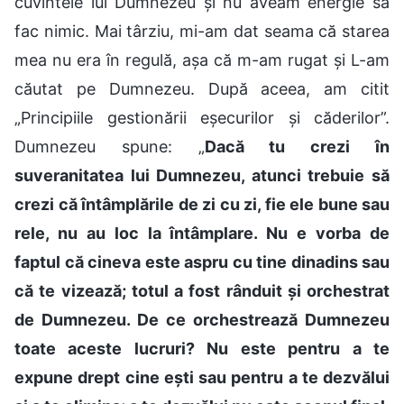
cuvintele lui Dumnezeu și nu aveam energie să
fac nimic. Mai târziu, mi-am dat seama că starea
mea nu era în regulă, așa că m-am rugat și L-am
căutat pe Dumnezeu. După aceea, am citit
„Principiile gestionării eșecurilor și căderilor”.
Dumnezeu spune: „
Dacă tu crezi în
suveranitatea lui Dumnezeu, atunci trebuie să
crezi că întâmplările de zi cu zi, fie ele bune sau
rele, nu au loc la întâmplare. Nu e vorba de
faptul că cineva este aspru cu tine dinadins sau
că te vizează; totul a fost rânduit și orchestrat
de Dumnezeu. De ce orchestrează Dumnezeu
toate aceste lucruri? Nu este pentru a te
expune drept cine ești sau pentru a te dezvălui