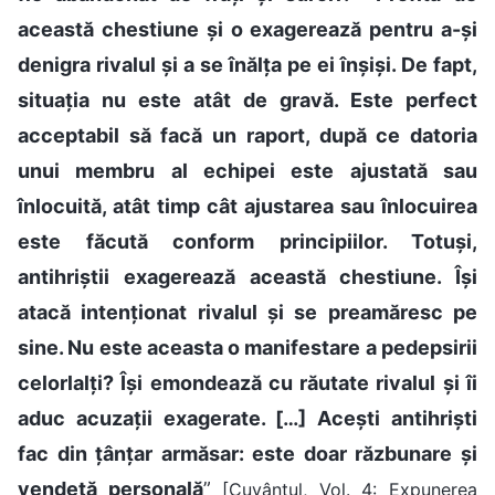
această chestiune și o exagerează pentru a-și
denigra rivalul și a se înălța pe ei înșiși. De fapt,
situația nu este atât de gravă. Este perfect
acceptabil să facă un raport, după ce datoria
unui membru al echipei este ajustată sau
înlocuită, atât timp cât ajustarea sau înlocuirea
este făcută conform principiilor. Totuși,
antihriștii exagerează această chestiune. Își
atacă intenționat rivalul și se preamăresc pe
sine. Nu este aceasta o manifestare a pedepsirii
celorlalți? Își emondează cu răutate rivalul și îi
aduc acuzații exagerate. […] Acești antihriști
fac din țânțar armăsar: este doar răzbunare și
vendetă personală
”
[Cuvântul, Vol. 4: Expunerea