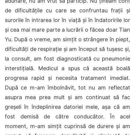
adunare, nu am vrut să particip. Nu țineam cont
de dificultățile cu care se confruntau frații și
surorile în intrarea lor în viață și în îndatoririle lor
și cea mai mare parte a lucrării o făcea doar Tian
Yu. După o vreme, am simțit o strângere în piept,
dificultăți de respirație și am început să tușesc și,
la consult, am fost diagnosticată cu pneumonie
interstițială. Medicul a spus că această boală
progresa rapid și necesita tratament imediat.
După ce m-am îmbolnăvit, tot nu am reflectat
asupra mea prea mult și am continuat să fac
greșeli în îndeplinirea datoriei mele, așa că am
fost demisă de către conducător. În acel
moment, m-am simțit cuprinsă de durere și am