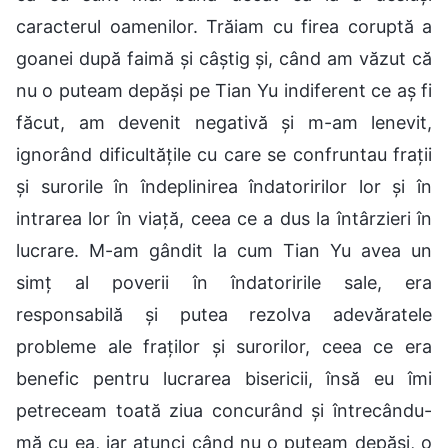
caracterul oamenilor. Trăiam cu firea coruptă a
goanei după faimă și câștig și, când am văzut că
nu o puteam depăși pe Tian Yu indiferent ce aș fi
făcut, am devenit negativă și m-am lenevit,
ignorând dificultățile cu care se confruntau frații
și surorile în îndeplinirea îndatoririlor lor și în
intrarea lor în viață, ceea ce a dus la întârzieri în
lucrare. M-am gândit la cum Tian Yu avea un
simț al poverii în îndatoririle sale, era
responsabilă și putea rezolva adevăratele
probleme ale fraților și surorilor, ceea ce era
benefic pentru lucrarea bisericii, însă eu îmi
petreceam toată ziua concurând și întrecându-
mă cu ea, iar atunci când nu o puteam depăși, o