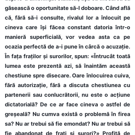
găsească o oportunitate să-l doboare. Când află
că, fără să-i consulte, rivalul lor a înlocuit pe
cineva care își făcea constant datoria într-o
manieră superficială, vor vedea asta ca pe
ocazia perfectă de a-i pune în cârcă o acuzație.
În fața fraților și surorilor, spun: «Întrucât toată
lumea este prezentă azi, să înaintăm această
chestiune spre disecare. Oare înlocuirea cuiva,
fără autorizație, fără a discuta chestiunea cu
partenerii sau conlucrătorii, nu este o acțiune
dictatorială? De ce ar face cineva o astfel de
greșeală? Nu cumva există o problemă în firea
sa? Nu ar trebui să fie emondat? Nu ar trebui să
fie abandonat de frați și surori?» Profită de