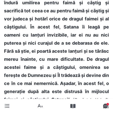
îndură umilirea pentru faimă și câștig și
sacrifică tot ceea ce au pentru faimă și câștig și
vor judeca și hotărî orice de dragul faimei și al
câștigului. În acest fel, Satana îi leagă pe
oameni cu lanțuri invizibile, iar ei nu au nici
puterea și nici curajul de a se debarasa de ele.
Fără să știe, ei poartă aceste lanțuri și se târăsc
mereu înainte, cu mare dificultate. De dragul
acestei faime și a câștigului, omenirea se
ferește de Dumnezeu și Îl trădează și devine din
ce în ce mai nemernică. Așadar, în acest fel, o
generație după alta este distrusă în mijlocul
faimei și câștigului Satanei
”
(Cuvântul, Vol. 2:
Despre a-L cunoaște pe Dumnezeu, „Dumnezeu Însuși,