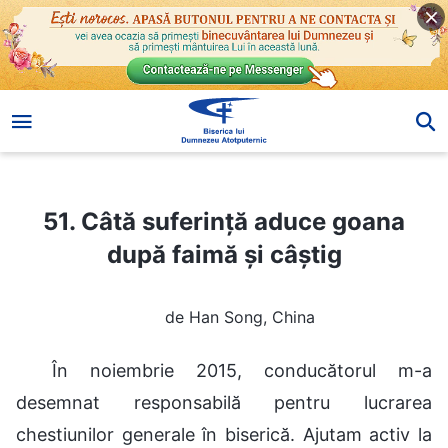
51. Câtă suferință aduce goana după faimă și câștig
51. Câtă suferință aduce goana
după faimă și câștig
de Han Song, China
În noiembrie 2015, conducătorul m-a
desemnat responsabilă pentru lucrarea
chestiunilor generale în biserică. Ajutam activ la