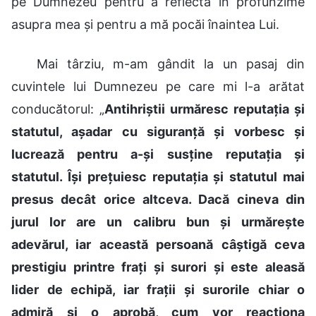
pe Dumnezeu pentru a reflecta în profunzime
asupra mea și pentru a mă pocăi înaintea Lui.
Mai târziu, m-am gândit la un pasaj din
cuvintele lui Dumnezeu pe care mi l-a arătat
conducătorul: „
Antihriștii urmăresc reputația și
statutul, așadar cu siguranță și vorbesc și
lucrează pentru a-și susține reputația și
statutul. Își prețuiesc reputația și statutul mai
presus decât orice altceva. Dacă cineva din
jurul lor are un calibru bun și urmărește
adevărul, iar această persoană câștigă ceva
prestigiu printre frați și surori și este aleasă
lider de echipă, iar frații și surorile chiar o
admiră și o aprobă, cum vor reacționa