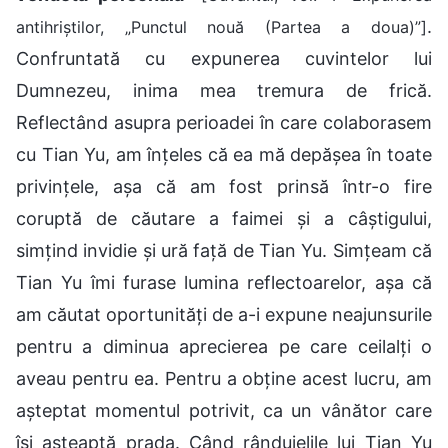
.
antihriștilor, „Punctul nouă (Partea a doua)”]
Confruntată cu expunerea cuvintelor lui
Dumnezeu, inima mea tremura de frică.
Reflectând asupra perioadei în care colaborasem
cu Tian Yu, am înțeles că ea mă depășea în toate
privințele, așa că am fost prinsă într-o fire
coruptă de căutare a faimei și a câștigului,
simțind invidie și ură față de Tian Yu. Simțeam că
Tian Yu îmi furase lumina reflectoarelor, așa că
am căutat oportunități de a-i expune neajunsurile
pentru a diminua aprecierea pe care ceilalți o
aveau pentru ea. Pentru a obține acest lucru, am
așteptat momentul potrivit, ca un vânător care
își așteaptă prada. Când rânduielile lui Tian Yu