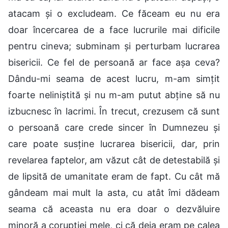
atacam și o excludeam. Ce făceam eu nu era
doar încercarea de a face lucrurile mai dificile
pentru cineva; subminam și perturbam lucrarea
bisericii. Ce fel de persoană ar face așa ceva?
Dându-mi seama de acest lucru, m-am simțit
foarte neliniștită și nu m-am putut abține să nu
izbucnesc în lacrimi. În trecut, crezusem că sunt
o persoană care crede sincer în Dumnezeu și
care poate susține lucrarea bisericii, dar, prin
revelarea faptelor, am văzut cât de detestabilă și
de lipsită de umanitate eram de fapt. Cu cât mă
gândeam mai mult la asta, cu atât îmi dădeam
seama că aceasta nu era doar o dezvăluire
minoră a corupției mele, ci că deja eram pe calea