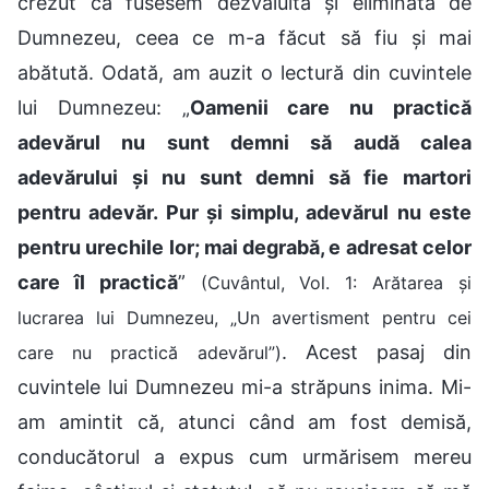
crezut că fusesem dezvăluită și eliminată de
Dumnezeu, ceea ce m-a făcut să fiu și mai
abătută. Odată, am auzit o lectură din cuvintele
lui Dumnezeu: „
Oamenii care nu practică
adevărul nu sunt demni să audă calea
adevărului și nu sunt demni să fie martori
pentru adevăr. Pur și simplu, adevărul nu este
pentru urechile lor; mai degrabă, e adresat celor
care îl practică
”
(Cuvântul, Vol. 1: Arătarea și
lucrarea lui Dumnezeu, „Un avertisment pentru cei
. Acest pasaj din
care nu practică adevărul”)
cuvintele lui Dumnezeu mi-a străpuns inima. Mi-
am amintit că, atunci când am fost demisă,
conducătorul a expus cum urmărisem mereu