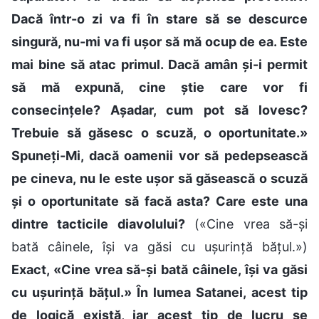
Dacă într-o zi va fi în stare să se descurce
singură, nu-mi va fi ușor să mă ocup de ea. Este
mai bine să atac primul. Dacă amân și-i permit
să mă expună, cine știe care vor fi
consecințele? Așadar, cum pot să lovesc?
Trebuie să găsesc o scuză, o oportunitate.»
Spuneți-Mi, dacă oamenii vor să pedepsească
pe cineva, nu le este ușor să găsească o scuză
și o oportunitate să facă asta? Care este una
dintre tacticile diavolului?
(«Cine vrea să-și
bată câinele, își va găsi cu ușurință bățul.»)
Exact, «Cine vrea să-și bată câinele, își va găsi
cu ușurință bățul.» În lumea Satanei, acest tip
de logică există, iar acest tip de lucru se