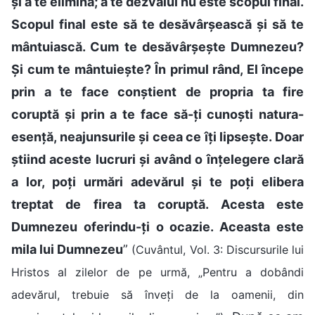
și a te elimina; a te dezvălui nu este scopul final.
Scopul final este să te desăvârșească și să te
mântuiască. Cum te desăvârșește Dumnezeu?
Și cum te mântuiește? În primul rând, El începe
prin a te face conștient de propria ta fire
coruptă și prin a te face să-ți cunoști natura-
esență, neajunsurile și ceea ce îți lipsește. Doar
știind aceste lucruri și având o înțelegere clară
a lor, poți urmări adevărul și te poți elibera
treptat de firea ta coruptă. Acesta este
Dumnezeu oferindu-ți o ocazie. Aceasta este
mila lui Dumnezeu
”
(Cuvântul, Vol. 3: Discursurile lui
Hristos al zilelor de pe urmă, „Pentru a dobândi
adevărul, trebuie să înveți de la oamenii, din