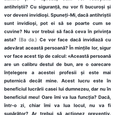
antihriștii? Cu siguranță, nu vor fi bucuroși și
vor deveni invidioși. Spuneți-Mi, dacă antihriștii
sunt invidioși, pot ei să se poarte cum se
cuvine? Nu vor trebui să facă ceva în privința
asta?
(Ba da.)
Ce vor face dacă invidiază cu
adevărat această persoană? În mințile lor, sigur
vor face acest tip de calcul: «Această persoană
are un calibru destul de bun, are o oarecare
înțelegere a acestei profesii și este mai
puternică decât mine. Acest lucru este în
beneficiul lucrării casei lui dumnezeu, dar nu în
beneficiul meu! Oare îmi va lua funcția? Dacă,
într-o zi, chiar îmi va lua locul, nu va fi
supărător? Ar trebui să acționez preventiv.