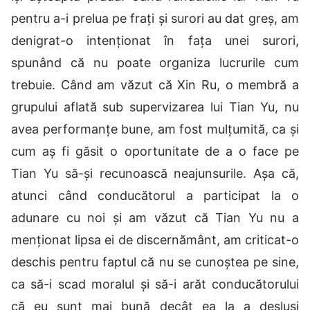
pentru a-i prelua pe frați și surori au dat greș, am
denigrat-o intenționat în fața unei surori,
spunând că nu poate organiza lucrurile cum
trebuie. Când am văzut că Xin Ru, o membră a
grupului aflată sub supervizarea lui Tian Yu, nu
avea performanțe bune, am fost mulțumită, ca și
cum aș fi găsit o oportunitate de a o face pe
Tian Yu să-și recunoască neajunsurile. Așa că,
atunci când conducătorul a participat la o
adunare cu noi și am văzut că Tian Yu nu a
menționat lipsa ei de discernământ, am criticat-o
deschis pentru faptul că nu se cunoștea pe sine,
ca să-i scad moralul și să-i arăt conducătorului
că eu sunt mai bună decât ea la a desluși