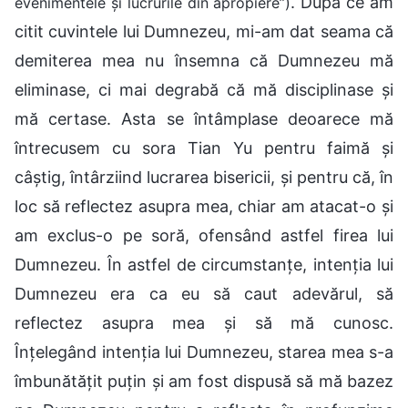
. După ce am
evenimentele și lucrurile din apropiere”)
citit cuvintele lui Dumnezeu, mi-am dat seama că
demiterea mea nu însemna că Dumnezeu mă
eliminase, ci mai degrabă că mă disciplinase și
mă certase. Asta se întâmplase deoarece mă
întrecusem cu sora Tian Yu pentru faimă și
câștig, întârziind lucrarea bisericii, și pentru că, în
loc să reflectez asupra mea, chiar am atacat-o și
am exclus-o pe soră, ofensând astfel firea lui
Dumnezeu. În astfel de circumstanțe, intenția lui
Dumnezeu era ca eu să caut adevărul, să
reflectez asupra mea și să mă cunosc.
Înțelegând intenția lui Dumnezeu, starea mea s-a
îmbunătățit puțin și am fost dispusă să mă bazez