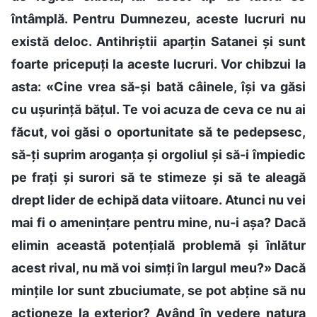
întâmplă. Pentru Dumnezeu, aceste lucruri nu
există deloc. Antihriștii aparțin Satanei și sunt
foarte pricepuți la aceste lucruri. Vor chibzui la
asta: «Cine vrea să-și bată câinele, își va găsi
cu ușurință bățul. Te voi acuza de ceva ce nu ai
făcut, voi găsi o oportunitate să te pedepsesc,
să-ți suprim aroganța și orgoliul și să-i împiedic
pe frați și surori să te stimeze și să te aleagă
drept lider de echipă data viitoare. Atunci nu vei
mai fi o amenințare pentru mine, nu-i așa? Dacă
elimin această potențială problemă și înlătur
acest rival, nu mă voi simți în largul meu?» Dacă
mințile lor sunt zbuciumate, se pot abține să nu
acționeze la exterior? Având în vedere natura