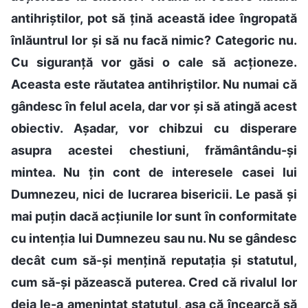
antihriștilor, pot să țină această idee îngropată
înlăuntrul lor și să nu facă nimic? Categoric nu.
Cu siguranță vor găsi o cale să acționeze.
Aceasta este răutatea antihriștilor. Nu numai că
gândesc în felul acela, dar vor și să atingă acest
obiectiv. Așadar, vor chibzui cu disperare
asupra acestei chestiuni, frământându-și
mintea. Nu țin cont de interesele casei lui
Dumnezeu, nici de lucrarea bisericii. Le pasă și
mai puțin dacă acțiunile lor sunt în conformitate
cu intenția lui Dumnezeu sau nu. Nu se gândesc
decât cum să-și mențină reputația și statutul,
cum să-și păzească puterea. Cred că rivalul lor
deja le-a amenințat statutul, așa că încearcă să