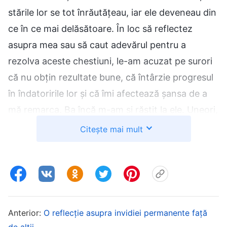
stările lor se tot înrăutățeau, iar ele deveneau din
ce în ce mai delăsătoare. În loc să reflectez
asupra mea sau să caut adevărul pentru a
rezolva aceste chestiuni, le-am acuzat pe surori
că nu obțin rezultate bune, că întârzie progresul
în îndatoririle lor și că îmi afectează șansa de a
mă remarca. Ba încă m-am și răstit la ele. Uneori,
îmi dădeam seama că starea mea era greșită și
Citește mai mult
că trebuia să reflectez și să mi-o corectez, dar
când mă gândeam la rezultatele slabe ale lucrării,
simțeam că, dacă nu muncesc din greu ca să
îmbunătățesc rezultatele, conducătoarea sigur
va crede că sunt o lideră de echipă
Anterior:
O reflecție asupra invidiei permanente față
incompetentă; în acest caz, nu doar că nu aș fi
de alții