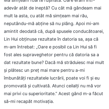
Mă simțeam foarte rușinată. Oare eram într-
adevăr atât de ineptă? Cu cât mă gândeam mai
mult la asta, cu atât mă simțeam mai rău,
neputându-mă abține să nu plâng. Apoi mi-am
amintit deodată că, după spusele conducătoarei,
Lin Hui obținuse rezultate în datoria sa, așa că
m-am întrebat: „Oare e posibil ca Lin Hui să fi
fost ales supraveghetor pentru că datoria sa a
dat rezultate bune? Dacă mă străduiesc mai mult
și plătesc un preț mai mare pentru a-mi
îmbunătăți rezultatele lucrării, poate voi fi și eu
promovată și cultivată. Atunci ceilalți nu mă vor
mai privi cu superioritate.” Acest gând m-a făcut
să-mi recapăt motivația.