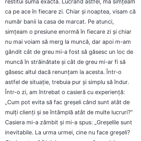
restitui suma exactă. Lucrând astfel, mă simțeam
ca pe ace în fiecare zi. Chiar și noaptea, visam că
număr banii la casa de marcat. Pe atunci,
simțeam o presiune enormă în fiecare zi și chiar
nu mai voiam să merg la muncă, dar apoi m-am
gândit cât de greu mi-a fost să găsesc un loc de
muncă în străinătate și cât de greu mi-ar fi să
găsesc altul dacă renunțam la acesta. Într-o
astfel de situație, trebuia pur și simplu să îndur.
Într-o zi, am întrebat o casieră cu experiență:
„Cum pot evita să fac greșeli când sunt atât de
mulți clienți și se întâmplă atât de multe lucruri?”
Casiera mi-a zâmbit și mi-a spus: „Greșelile sunt
inevitabile. La urma urmei, cine nu face greșeli?