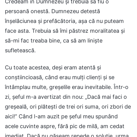
Credeam în Dumnezeu și trebuia să fiu o
persoană onestă. Dumnezeu detestă
înșelăciunea și prefăcătoria, așa că nu puteam
face asta. Trebuia să îmi păstrez moralitatea și
să-mi fac treaba bine, ca să am liniște
sufletească.
Cu toate acestea, deși eram atentă și
conștiincioasă, când erau mulți clienți și se
întâmplau multe, greșelile erau inevitabile. Într-o
zi, șeful m-a avertizat din nou: „Dacă mai faci o
greșeală, ori plătești de trei ori suma, ori zbori de
aici!” Când l-am auzit pe șeful meu spunând
acele cuvinte aspre, fără pic de milă, am cedat
imediat. Dacă nu găseam repede o soluție, urma