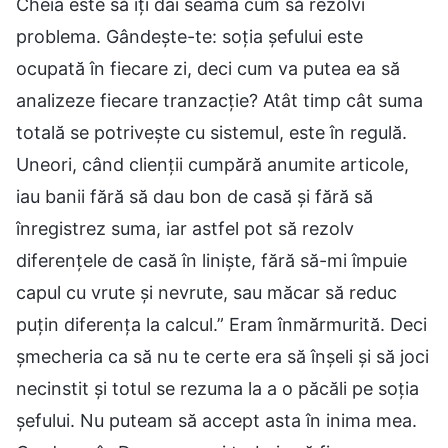
Cheia este să îți dai seama cum să rezolvi
problema. Gândește-te: soția șefului este
ocupată în fiecare zi, deci cum va putea ea să
analizeze fiecare tranzacție? Atât timp cât suma
totală se potrivește cu sistemul, este în regulă.
Uneori, când clienții cumpără anumite articole,
iau banii fără să dau bon de casă și fără să
înregistrez suma, iar astfel pot să rezolv
diferențele de casă în liniște, fără să-mi împuie
capul cu vrute și nevrute, sau măcar să reduc
puțin diferența la calcul.” Eram înmărmurită. Deci
șmecheria ca să nu te certe era să înșeli și să joci
necinstit și totul se rezuma la a o păcăli pe soția
șefului. Nu puteam să accept asta în inima mea.