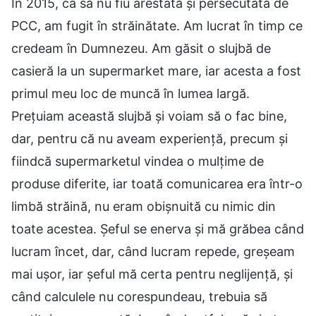
În 2015, ca să nu fiu arestată și persecutată de
PCC, am fugit în străinătate. Am lucrat în timp ce
credeam în Dumnezeu. Am găsit o slujbă de
casieră la un supermarket mare, iar acesta a fost
primul meu loc de muncă în lumea largă.
Prețuiam această slujbă și voiam să o fac bine,
dar, pentru că nu aveam experiență, precum și
fiindcă supermarketul vindea o mulțime de
produse diferite, iar toată comunicarea era într-o
limbă străină, nu eram obișnuită cu nimic din
toate acestea. Șeful se enerva și mă grăbea când
lucram încet, dar, când lucram repede, greșeam
mai ușor, iar șeful mă certa pentru neglijență, și
când calculele nu corespundeau, trebuia să