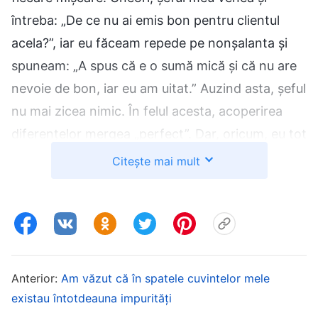
întreba: „De ce nu ai emis bon pentru clientul
acela?”, iar eu făceam repede pe nonșalanta și
spuneam: „A spus că e o sumă mică și că nu are
nevoie de bon, iar eu am uitat.” Auzind asta, șeful
nu mai zicea nimic. În felul acesta, acoperirea
diferențelor mergea „perfect”. Dar, oricum, eu tot
nu eram mulțumită de asta. Când ajungeam
Citește mai mult
acasă, mă prăbușeam pe pat, gândindu-mă că eu
cred în Dumnezeu și că ar trebui să spun
adevărul și să fiu o persoană onestă, dar nu m-
am așteptat niciodată ca esența mea să cedeze
atât de ușor în fața interesului personal. Mă
Anterior:
Am văzut că în spatele cuvintelor mele
simțeam oarecum vinovată și conștiința mea era
existau întotdeauna impurități
neliniștită, dar apoi m-am gândit: „Am făcut asta