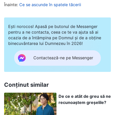
Înainte:
Ce se ascunde în spatele tăcerii
doar pentru că nu am avut de ales, trebuia să-mi
păstrez slujba.” Așa că am folosit această
justificare pentru a mă consola.
Ești norocos! Apasă pe butonul de Messenger
pentru a ne contacta, ceea ce te va ajuta să ai
ocazia de a întâmpina pe Domnul și de a obține
Spre surprinderea mea, în următoarele câteva
binecuvântarea lui Dumnezeu în 2026!
zile, mi s-au întâmplat unele lucruri neașteptate.
Unii clienți chiar au schimbat etichetele de preț
Contactează-ne pe Messenger
de pe articole, și pentru că unele articole nu
aveau coduri de bare, iar eu nu am recunoscut
unele unelte, un articol în valoare de 55 de dolari
Conținut similar
a ajuns să se vândă cu 5 dolari. A mai fost și un
cec de peste 400 de dolari, pe care l-am
De ce e atât de greu să ne
recunoaștem greșelile?
acceptat fără semnătura clientului. Șeful meu a
aflat despre toate aceste incidente. Eram