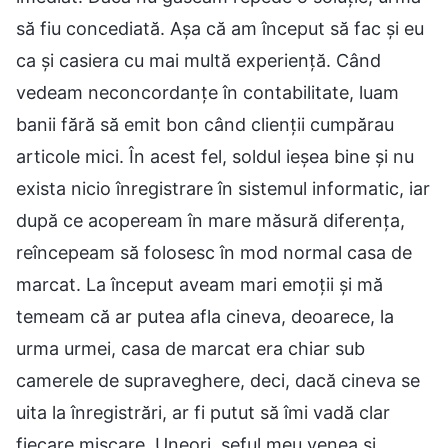
să fiu concediată. Așa că am început să fac și eu
ca și casiera cu mai multă experiență. Când
vedeam neconcordanțe în contabilitate, luam
banii fără să emit bon când clienții cumpărau
articole mici. În acest fel, soldul ieșea bine și nu
exista nicio înregistrare în sistemul informatic, iar
după ce acopeream în mare măsură diferența,
reîncepeam să folosesc în mod normal casa de
marcat. La început aveam mari emoții și mă
temeam că ar putea afla cineva, deoarece, la
urma urmei, casa de marcat era chiar sub
camerele de supraveghere, deci, dacă cineva se
uita la înregistrări, ar fi putut să îmi vadă clar
fiecare mișcare. Uneori, șeful meu venea și