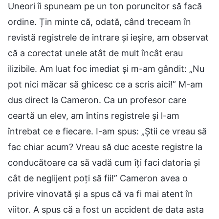
Uneori îi spuneam pe un ton poruncitor să facă
ordine. Țin minte că, odată, când treceam în
revistă registrele de intrare și ieșire, am observat
că a corectat unele atât de mult încât erau
ilizibile. Am luat foc imediat și m-am gândit: „Nu
pot nici măcar să ghicesc ce a scris aici!” M-am
dus direct la Cameron. Ca un profesor care
ceartă un elev, am întins registrele și l-am
întrebat ce e fiecare. I-am spus: „Știi ce vreau să
fac chiar acum? Vreau să duc aceste registre la
conducătoare ca să vadă cum îți faci datoria și
cât de neglijent poți să fii!” Cameron avea o
privire vinovată și a spus că va fi mai atent în
viitor. A spus că a fost un accident de data asta