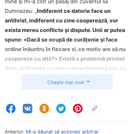
mine și mi-a citit un pasaj din cuvântul lui
Dumnezeu: „
Indiferent ce datorie face un
antihrist, indiferent cu cine cooperează, vor
exista mereu conflicte și dispute. Unii ar putea
spune: «Dacă se ocupă de curățenie și face
ordine înăuntru în fiecare zi, ce motiv are să nu
coopereze cu alții?» Există o problemă privind
firea: indiferent cu cine interacționează sau cu
cine face o muncă, îl va disprețui mereu, dorind
Citește mai mult
întruna să-i facă morală, să-l pună să facă
lucrurile pe care le spune el. Ați spune că o
astfel de persoană poate coopera cu alții? Nu
poate coopera cu nimeni; aceasta fiindcă firea
ei coruptă este prea gravă. Nu doar că nu poate
Anterior:
Mi-a dăunat să acționez arbitrar