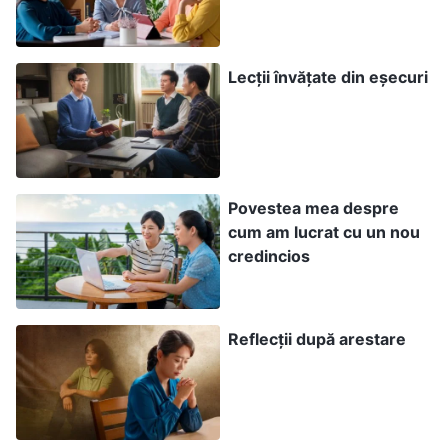
ale celuilalt și să-și compenseze propriile
slăbiciuni, să fie răbdători și toleranți și să aibă
o limită morală pentru conduita personală. Așa
Lecții învățate din eșecuri
se pot înțelege în mod armonios și, deși pot
exista uneori conflicte și dispute, cooperarea
poate continua și cel puțin nu va lua naștere
nicio dușmănie. Dacă o persoană nu are o astfel
Povestea mea despre
de limită morală, dacă nu are conștiință și
cum am lucrat cu un nou
credincios
rațiune și face lucrurile axându-se pe profit,
căutând doar profitul, dorind mereu să profite în
detrimentul altora, cooperarea va fi imposibilă.
Reflecții după arestare
Așa se întâmplă între oamenii răi și între regii
diavolilor, care se luptă între ei fără încetare.
Diferitele spirite rele din tărâmul spiritual nu se