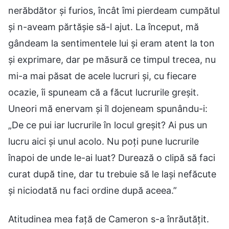
nerăbdător și furios, încât îmi pierdeam cumpătul
și n-aveam părtășie să-l ajut. La început, mă
gândeam la sentimentele lui și eram atent la ton
și exprimare, dar pe măsură ce timpul trecea, nu
mi-a mai păsat de acele lucruri și, cu fiecare
ocazie, îi spuneam că a făcut lucrurile greșit.
Uneori mă enervam și îl dojeneam spunându-i:
„De ce pui iar lucrurile în locul greșit? Ai pus un
lucru aici și unul acolo. Nu poți pune lucrurile
înapoi de unde le-ai luat? Durează o clipă să faci
curat după tine, dar tu trebuie să le lași nefăcute
și niciodată nu faci ordine după aceea.”
Atitudinea mea față de Cameron s-a înrăutățit.