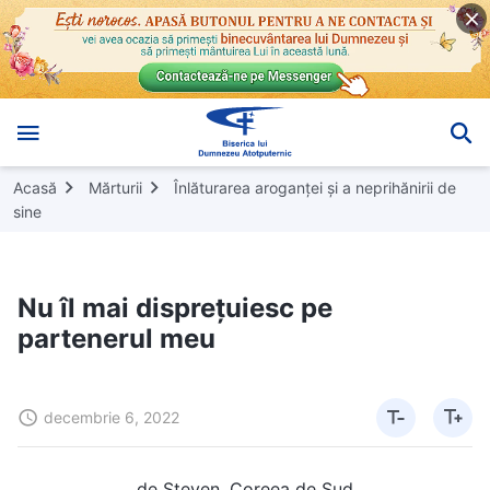
Acasă
Mărturii
Înlăturarea aroganței și a neprihănirii de
sine
Nu îl mai disprețuiesc pe
partenerul meu
decembrie 6, 2022
de Steven, Coreea de Sud