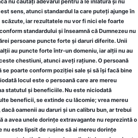
că nu căutați adevărul pentru a le înlătura și nu
acest sens, atunci standardul la care puteți ajunge în
 scăzute, iar rezultatele nu vor fi nici ele foarte
a conform standardului și înseamnă că Dumnezeu nu
ărei persoane puncte forte și daruri diferite. Unii
lții au puncte forte într-un domeniu, iar alții nu au
ceste chestiuni, atunci aveți rațiune. O persoană
 se poarte conform poziției sale și să își facă bine
iciodată locul este o persoană care are mereu
a statutul și beneficiile. Nu este niciodată
lte beneficii, se extinde cu lăcomie; vrea mereu
dacă oamenii au daruri și un calibru bun, ar trebui
ă a avea unele dorințe extravagante nu reprezintă o
 nu este lipsit de rușine să ai mereu dorințe