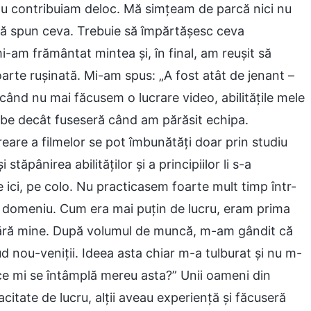
 nu contribuiam deloc. Mă simțeam de parcă nici nu
să spun ceva. Trebuie să împărtășesc ceva
i-am frământat mintea și, în final, am reușit să
arte rușinată. Mi-am spus: „A fost atât de jenant –
când nu mai făcusem o lucrare video, abilitățile mele
slabe decât fuseseră când am părăsit echipa.
reare a filmelor se pot îmbunătăți doar prin studiu
 stăpânirea abilităților și a principiilor li s-a
ici, pe colo. Nu practicasem foarte mult timp într-
un domeniu. Cum era mai puțin de lucru, eram prima
 fără mine. După volumul de muncă, m-am gândit că
 nou-veniții. Ideea asta chiar m-a tulburat și nu m-
ce mi se întâmplă mereu asta?” Unii oameni din
acitate de lucru, alții aveau experiență și făcuseră