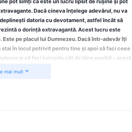
e pot simți că este un lucru lipsit de rușine și pot
 extravagante. Dacă cineva înțelege adevărul, nu va
ndeplinești datoria cu devotament, astfel încât să
rezintă o dorință extravagantă. Acest lucru este
e. Este pe placul lui Dumnezeu. Dacă într-adevăr îți
 stai în locul potrivit pentru tine și apoi să faci ceea
uterea și să faci lucrurile cât de bine posibil – acest
ent în a îndeplini o datorie în acest mod. Asta este
te mai mult
ă
”
(Cuvântul, Vol. 3: Discursurile lui
Hristos
al zilelor de pe
. Cuvintele Lui mi-au arătat că eram
ei persoane”)
fuseseră îndeplinite. Ceilalți nu mă admirau sau
. L-am înțeles greșit pe Dumnezeu și m-am plâns de
 dat El. Lucrarea încetinind, datoria îmi fusese
ocare la nici o lună de la întoarcere. În situația asta,