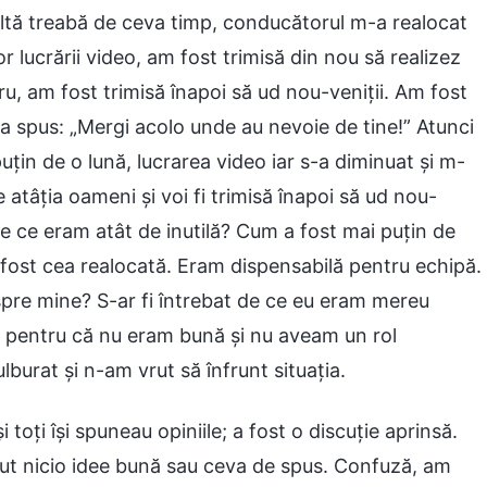
multă treabă de ceva timp, conducătorul m-a realocat
or lucrării video, am fost trimisă din nou să realizez
cru, am fost trimisă înapoi să ud nou-veniții. Am fost
-a spus: „Mergi acolo unde au nevoie de tine!” Atunci
țin de o lună, lucrarea video iar s-a diminuat și m-
tâția oameni și voi fi trimisă înapoi să ud nou-
De ce eram atât de inutilă? Cum a fost mai puțin de
 fost cea realocată. Eram dispensabilă pentru echipă.
espre mine? S-ar fi întrebat de ce eu eram mereu
lat pentru că nu eram bună și nu aveam un rol
burat și n-am vrut să înfrunt situația.
toți își spuneau opiniile; a fost o discuție aprinsă.
ut nicio idee bună sau ceva de spus. Confuză, am