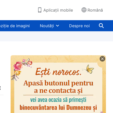
Aplicații mobile
Română
ziție de imagini
Noutăți
Despre noi