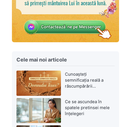
Cele mai noi articole
Cunoașteți
semnificația reală a
răscumpărării
Domnului Isus?
Ce se ascundea în
spatele pretinsei mele
înțelegeri