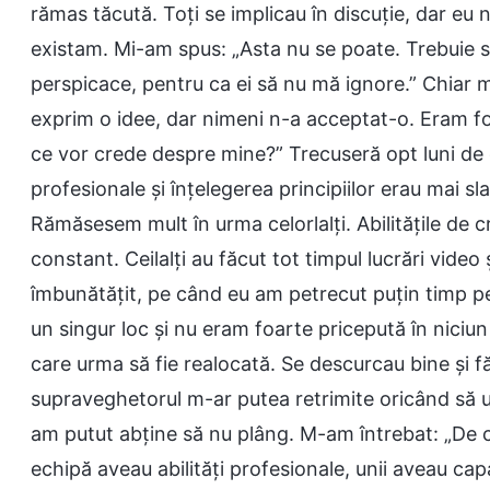
rămas tăcută. Toți se implicau în discuție, dar eu
existam. Mi-am spus: „Asta nu se poate. Trebuie 
perspicace, pentru ca ei să nu mă ignore.” Chiar m
exprim o idee, dar nimeni n-a acceptat-o. Eram fo
ce vor crede despre mine?” Trecuseră opt luni de 
profesionale și înțelegerea principiilor erau mai 
Rămăsesem mult în urma celorlalți. Abilitățile de c
constant. Ceilalți au făcut tot timpul lucrări video și
îmbunătățit, pe când eu am petrecut puțin timp pe 
un singur loc și nu eram foarte pricepută în nici
care urma să fie realocată. Se descurcau bine și
supraveghetorul m-ar putea retrimite oricând să ud
am putut abține să nu plâng. M-am întrebat: „De 
echipă aveau abilități profesionale, unii aveau cap