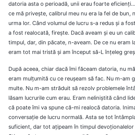
datoria asta o perioadă, unii erau foarte eficienți…
ce mă privește, calibrul meu nu era la fel de bun, 
urma lor. Când volumul de lucru s-a redus și a fo
a fost realocată, firește. Dacă aveam și eu un calib
timpul, dar, din păcate, n-aveam. De ce nu eram la
eram tot mai tristă și am început să-L înțeleg gr
După aceea, chiar dacă îmi făceam datoria, nu m
eram mulțumită cu ce reușeam să fac. Nu m-am gân
multe. Nu m-am străduit să rezolv problemele întâ
lăsam lucrurile cum erau. Eram neliniștită când l
că poate îmi va spune că-mi realocă datoria. Inim
conversație de lucru normală. Asta se tot întâmp
suficient, dar tot ațipeam în timpul devoționalelo