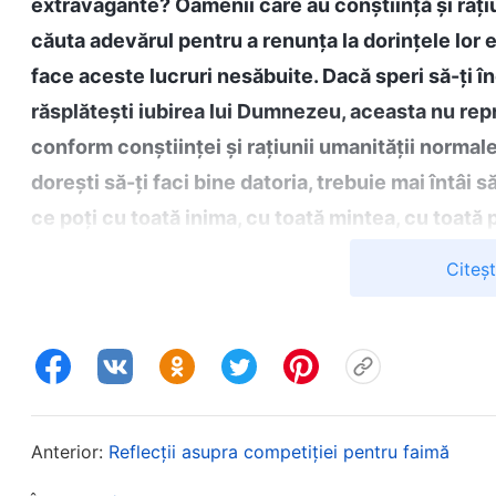
extravagante? Oamenii care au conștiință și rațiun
căuta adevărul pentru a renunța la dorințele lor
face aceste lucruri nesăbuite. Dacă speri să-ți î
răsplătești iubirea lui Dumnezeu, aceasta nu rep
conform conștiinței și rațiunii umanității normal
dorești să-ți faci bine datoria, trebuie mai întâi să
ce poți cu toată inima, cu toată mintea, cu toată p
lucru este conform standardului și există devotam
Citeș
ceea ce ar trebui să facă o adevărată ființă creat
urmă, „Principiile care ar trebui să ghideze conduita un
descurajată fiindcă ambițiile și dorințele mele nu 
prețuiau, iar eu nu reușeam să-mi schimb situația
El, simțind că nu era suficient de bun ceea ce mi-a
Anterior:
Reflecții asupra competiției pentru faimă
realocată de două ori și probabil urma o a treia real