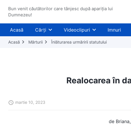
Bun venit căutătorilor care tânjesc după apariția lui
Dumnezeu!
Acasă
Cărți
Videoclipuri
Imnuri
Acasă
Mărturii
Înlăturarea urmăririi statutului
Realocarea în d
martie 10, 2023
de Briana,