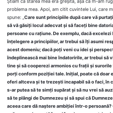
Știam că starea mea era greșită, așa că m-am ruga
problema mea. Apoi, am citit cuvintele Lui, care m
spune: „
Care sunt principiile după care vă purtați
să vă găsiți locul adecvat și să faceți bine datori
persoane cu rațiune. De exemplu, dacă excelezi 
înțelegere a principiilor, ar trebui să îți asumi r
acest domeniu; dacă poți veni cu idei și perspectiv
îndeplinească mai bine îndatoririle, ar trebui să v
tine și să cooperezi armonios cu frații și surorile 
porți conform poziției tale. Inițial, poate că doar 
oferi altceva și te trezești incapabil să o faci, în 
s-ar putea să te simți supărat și să nu vrei să auzi,
să te plângi de Dumnezeu și să spui că Dumnezeu
aceea care dă naștere ambiției într-o persoană? O