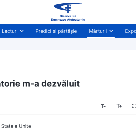
Lecturi
Predici și părtășie
Mărturii
Expo
atorie m-a dezvăluit
 Statele Unite