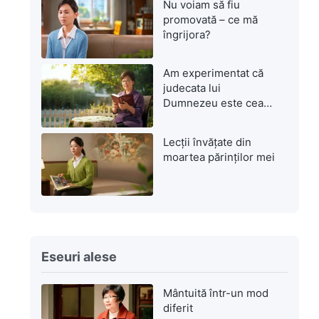
Nu voiam să fiu
promovată – ce mă
îngrijora?
Am experimentat că
judecata lui
Dumnezeu este cea
mai mare mântuire
Lecții învățate din
moartea părinților mei
Eseuri alese
Mântuită într-un mod
diferit