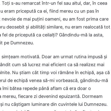
 Toți s-au remarcat într-un fel sau altul, dar, în ceea
nu eram pricepută ca ei, fiind mereu cu un pas în
st nevoie de mai puțini oameni, eu am fost prima care
ru deosebit și abilități similare, nu eram realocată tot
 fel de pricepută ca ceilalți? Gândindu-mă la asta,
eșit pe Dumnezeu.
ă simțeam motivată. Doar am urmat rutina impusă și
dit cum să lucrez mai eficient ca să realizez mai
lnite. Nu știam cât timp voi rămâne în echipă, așa că
iderul de echipă venea să-mi vorbească, gândindu-mă
a îmi bătea repede până aflam că era doar o
la mereu, fiecare zi devenind epuizantă. Dormeam
r și nu câștigam luminare din cuvintele lui Dumnezeu.