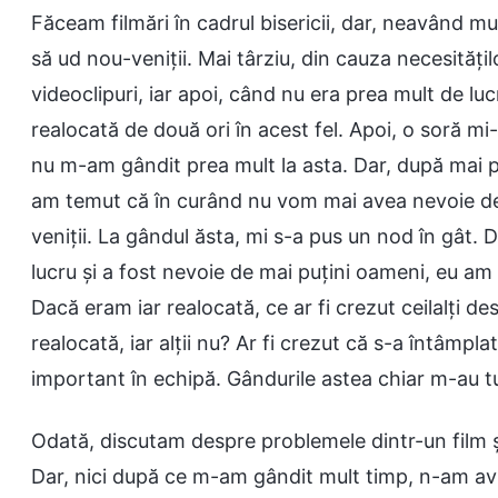
Făceam filmări în cadrul bisericii, dar, neavând 
să ud nou-veniții. Mai târziu, din cauza necesitățil
videoclipuri, iar apoi, când nu era prea mult de lu
realocată de două ori în acest fel. Apoi, o soră mi
nu m-am gândit prea mult la asta. Dar, după mai pu
am temut că în curând nu vom mai avea nevoie de a
veniții. La gândul ăsta, mi s-a pus un nod în gât. 
lucru și a fost nevoie de mai puțini oameni, eu am
Dacă eram iar realocată, ce ar fi crezut ceilalți d
realocată, iar alții nu? Ar fi crezut că s-a întâmp
important în echipă. Gândurile astea chiar m-au tul
Odată, discutam despre problemele dintr-un film și 
Dar, nici după ce m-am gândit mult timp, n-am av