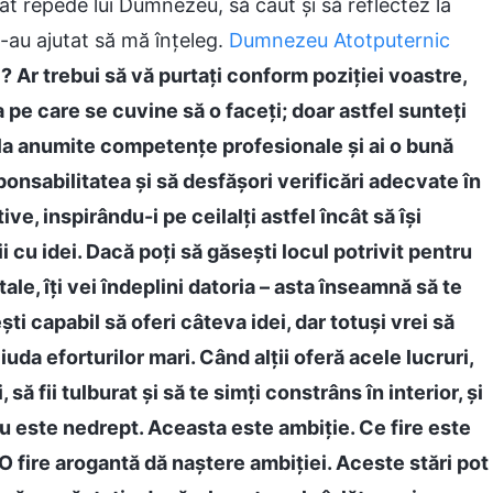
t repede lui Dumnezeu, să caut și să reflectez la
-au ajutat să mă înțeleg.
Dumnezeu Atotputernic
? Ar trebui să vă purtați conform poziției voastre,
a pe care se cuvine să o faceți; doar astfel sunteți
la anumite competențe profesionale și ai o bună
esponsabilitatea și să desfășori verificări adecvate în
e, inspirându-i pe ceilalți astfel încât să își
ii cu idei. Dacă poți să găsești locul potrivit pentru
tale, îți vei îndeplini datoria – asta înseamnă să te
ești capabil să oferi câteva idei, dar totuși vrei să
ciuda eforturilor mari. Când alții oferă acele lucruri,
 să fii tulburat și să te simți constrâns în interior, și
 este nedrept. Aceasta este ambiție. Ce fire este
 fire arogantă dă naștere ambiției. Aceste stări pot