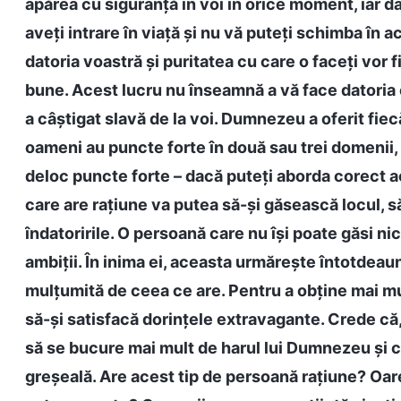
apărea cu siguranță în voi în orice moment, iar da
aveți intrare în viață și nu vă puteți schimba în 
datoria voastră și puritatea cu care o faceți vor fi
bune. Acest lucru nu înseamnă a vă face datori
a câștigat slavă de la voi. Dumnezeu a oferit fiec
oameni au puncte forte în două sau trei domenii, a
deloc puncte forte – dacă puteți aborda corect a
care are rațiune va putea să-și găsească locul, să
îndatoririle. O persoană care nu își poate găsi n
ambiții. În inima ei, aceasta urmărește întotdeaun
mulțumită de ceea ce are. Pentru a obține mai mu
să-și satisfacă dorințele extravagante. Crede că, 
să se bucure mai mult de harul lui Dumnezeu și c
greșeală. Are acest tip de persoană rațiune? Oare