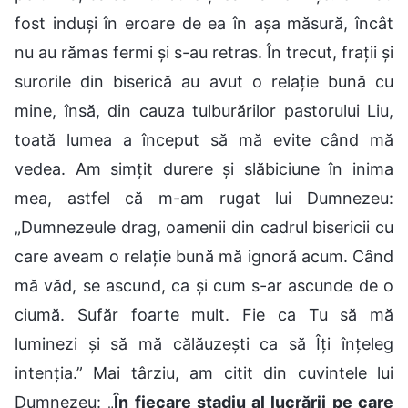
fost induși în eroare de ea în așa măsură, încât
nu au rămas fermi și s-au retras. În trecut, frații și
surorile din biserică au avut o relație bună cu
mine, însă, din cauza tulburărilor pastorului Liu,
toată lumea a început să mă evite când mă
vedea. Am simțit durere și slăbiciune în inima
mea, astfel că m-am rugat lui Dumnezeu:
„Dumnezeule drag, oamenii din cadrul bisericii cu
care aveam o relație bună mă ignoră acum. Când
mă văd, se ascund, ca și cum s-ar ascunde de o
ciumă. Sufăr foarte mult. Fie ca Tu să mă
luminezi și să mă călăuzești ca să Îți înțeleg
intenția.” Mai târziu, am citit din cuvintele lui
Dumnezeu: „
În fiecare stadiu al lucrării pe care