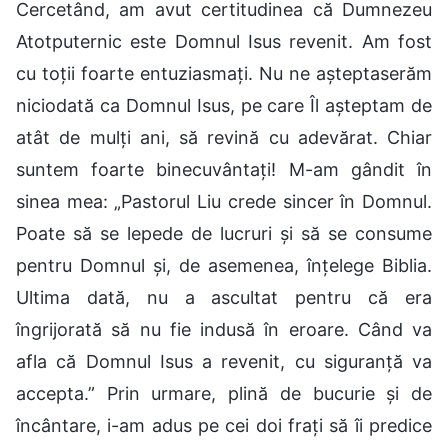
Cercetând, am avut certitudinea că Dumnezeu
Atotputernic este Domnul Isus revenit. Am fost
cu toții foarte entuziasmați. Nu ne așteptaserăm
niciodată ca Domnul Isus, pe care Îl așteptam de
atât de mulți ani, să revină cu adevărat. Chiar
suntem foarte binecuvântați! M-am gândit în
sinea mea: „Pastorul Liu crede sincer în Domnul.
Poate să se lepede de lucruri și să se consume
pentru Domnul și, de asemenea, înțelege Biblia.
Ultima dată, nu a ascultat pentru că era
îngrijorată să nu fie indusă în eroare. Când va
afla că Domnul Isus a revenit, cu siguranță va
accepta.” Prin urmare, plină de bucurie și de
încântare, i-am adus pe cei doi frați să îi predice