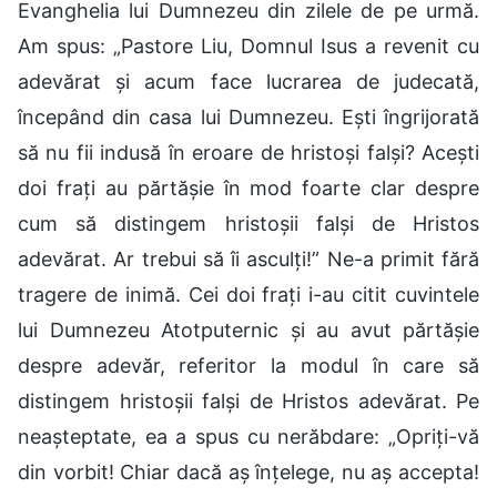
Evanghelia lui Dumnezeu din zilele de pe urmă.
Am spus: „Pastore Liu, Domnul Isus a revenit cu
adevărat și acum face lucrarea de judecată,
începând din casa lui Dumnezeu. Ești îngrijorată
să nu fii indusă în eroare de hristoși falși? Acești
doi frați au părtășie în mod foarte clar despre
cum să distingem hristoșii falși de Hristos
adevărat. Ar trebui să îi asculți!” Ne-a primit fără
tragere de inimă. Cei doi frați i-au citit cuvintele
lui Dumnezeu Atotputernic și au avut părtășie
despre adevăr, referitor la modul în care să
distingem hristoșii falși de Hristos adevărat. Pe
neașteptate, ea a spus cu nerăbdare: „Opriți-vă
din vorbit! Chiar dacă aș înțelege, nu aș accepta!