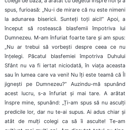
colegii de bază, a arătat cu degetul înspre noi și a
spus, furioasă: „Nu-i de mirare că nu este nimeni
la adunarea bisericii. Sunteți toți aici!” Apoi, a
început să rostească blasfemii împotriva lui
Dumnezeu. M-am înfuriat foarte tare și am spus:
„Nu ar trebui să vorbești despre ceea ce nu
înțelegi. Păcatul blasfemiei împotriva Duhului
Sfânt nu va fi iertat niciodată, în viața aceasta
sau în lumea care va veni! Nu îți este teamă că Îl
jignești pe Dumnezeu?” Auzindu-mă spunând
acest lucru, s-a înfuriat și mai tare. A arătat
înspre mine, spunând: „Ți-am spus să nu asculți
predicile lor, dar nu te-ai supus. Ai adus chiar și
atât de mulți colegi ca să îi asculte! Te-am