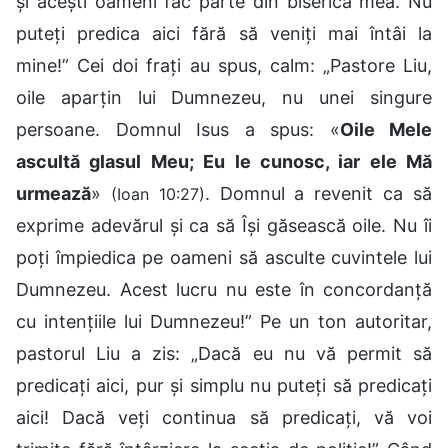
și acești oameni fac parte din biserica mea. Nu
puteți predica aici fără să veniți mai întâi la
mine!” Cei doi frați au spus, calm: „Pastore Liu,
oile aparțin lui Dumnezeu, nu unei singure
persoane. Domnul Isus a spus: «
Oile Mele
ascultă glasul Meu; Eu le cunosc, iar ele Mă
urmează
»
. Domnul a revenit ca să
(Ioan 10:27)
exprime adevărul și ca să Își găsească oile. Nu îi
poți împiedica pe oameni să asculte cuvintele lui
Dumnezeu. Acest lucru nu este în concordanță
cu intențiile lui Dumnezeu!” Pe un ton autoritar,
pastorul Liu a zis: „Dacă eu nu vă permit să
predicați aici, pur și simplu nu puteți să predicați
aici! Dacă veți continua să predicați, vă voi