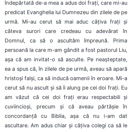
îndepărtată de-a mea a adus doi frați, care mi-au
predicat Evanghelia lui Dumnezeu din zilele de pe
urmă. Mi-au cerut să mai aduc câțiva frați și
câteva surori care credeau cu adevărat în
Domnul, ca să o ascultăm împreună. Prima
persoană la care m-am gândit a fost pastorul Liu,
așa că am invitat-o să asculte. Pe neașteptate,
ea a spus că, în zilele de pe urmă, aveau să apară
hristoși falși, ca să inducă oamenii în eroare. Mi-a
cerut să nu ascult și să îi alung pe cei doi frați. Eu
am văzut că cei doi frați erau respectabili și
cuviincioși, precum și că aveau părtășie în
concordanță cu Biblia, așa că nu i-am dat
ascultare. Am adus chiar și câțiva colegi ca să le