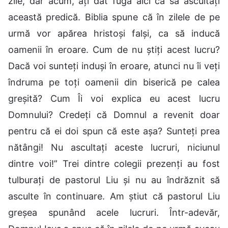
zile, dar acum, ați dat fuga aici ca să ascultați
această predică. Biblia spune că în zilele de pe
urmă vor apărea hristoși falși, ca să inducă
oamenii în eroare. Cum de nu știți acest lucru?
Dacă voi sunteți induși în eroare, atunci nu îi veți
îndruma pe toți oamenii din biserică pe calea
greșită? Cum Îi voi explica eu acest lucru
Domnului? Credeți că Domnul a revenit doar
pentru că ei doi spun că este așa? Sunteți prea
nătângi! Nu ascultați aceste lucruri, niciunul
dintre voi!” Trei dintre colegii prezenți au fost
tulburați de pastorul Liu și nu au îndrăznit să
asculte în continuare. Am știut că pastorul Liu
greșea spunând acele lucruri. Într-adevăr,