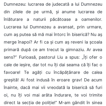
Dumnezeu: lucrarea de judecată a lui Dumnezeu
din zilele de pe urmă, și anume lucrarea de
înlăturare a naturii păcătoase a oamenilor.
Lucrarea lui Dumnezeu a avansat, prin urmare,
cum aș putea să mă mai întorc în biserică? Nu aș
merge înapoi? Ar fi ca și cum aș reveni la școala
primară după ce am trecut la gimnaziu. Ar avea
sens?” Furioasă, pastorul Liu a spus: „Îți ofer o
cale de ieșire, dar tot nu îți dai seama că îți fac o
favoare! Te agăți cu încăpățânare de calea
greșită! Ai fost indusă în eroare grav! De acum
înainte, dacă mai vii vreodată la biserică să furi
oi, nu îți voi mai arăta îndurare, te voi trimite
direct la secția de poliție!” M-am gândit în sinea