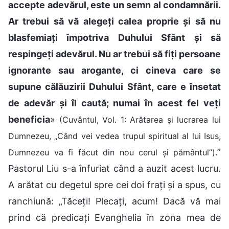
accepte adevărul, este un semn al condamnării.
Ar trebui să vă alegeți calea proprie și să nu
blasfemiați împotriva Duhului Sfânt și să
respingeți adevărul. Nu ar trebui să fiți persoane
ignorante sau arogante, ci cineva care se
supune călăuzirii Duhului Sfânt, care e însetat
de adevăr și îl caută; numai în acest fel veți
beneficia
»
(Cuvântul, Vol. 1: Arătarea și lucrarea lui
Dumnezeu, „Când vei vedea trupul spiritual al lui Isus,
.”
Dumnezeu va fi făcut din nou cerul și pământul”)
Pastorul Liu s-a înfuriat când a auzit acest lucru.
A arătat cu degetul spre cei doi frați și a spus, cu
ranchiună: „Tăceți! Plecați, acum! Dacă vă mai
prind că predicați Evanghelia în zona mea de