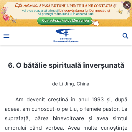
6. O bătălie spirituală înverșunată
6. O bătălie spirituală înverșunată
de Li Jing, China
Am devenit creștină în anul 1993 și, după
aceea, am cunoscut-o pe Liu, o femeie pastor. La
suprafață, părea binevoitoare și avea simțul
umorului când vorbea. Avea multe cunoștințe