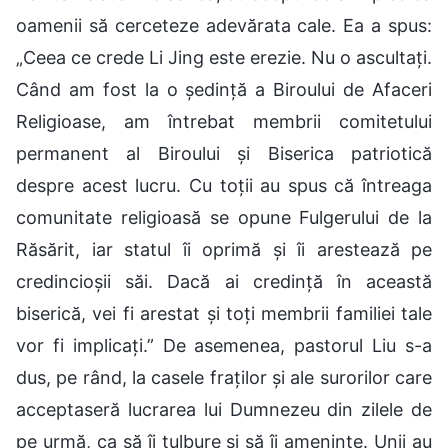
oamenii să cerceteze adevărata cale. Ea a spus:
„Ceea ce crede Li Jing este erezie. Nu o ascultați.
Când am fost la o ședință a Biroului de Afaceri
Religioase, am întrebat membrii comitetului
permanent al Biroului și Biserica patriotică
despre acest lucru. Cu toții au spus că întreaga
comunitate religioasă se opune Fulgerului de la
Răsărit, iar statul îi oprimă și îi arestează pe
credincioșii săi. Dacă ai credință în această
biserică, vei fi arestat și toți membrii familiei tale
vor fi implicați.” De asemenea, pastorul Liu s-a
dus, pe rând, la casele fraților și ale surorilor care
acceptaseră lucrarea lui Dumnezeu din zilele de
pe urmă, ca să îi tulbure și să îi amenințe. Unii au