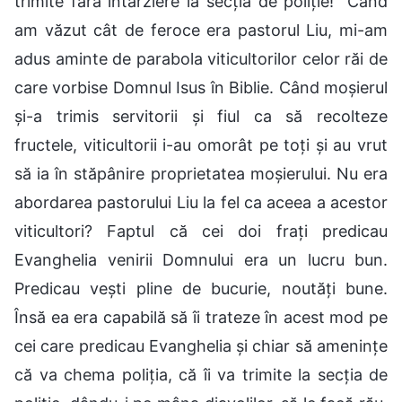
trimite fără întârziere la secția de poliție!” Când
am văzut cât de feroce era pastorul Liu, mi-am
adus aminte de parabola viticultorilor celor răi de
care vorbise Domnul Isus în Biblie. Când moșierul
și-a trimis servitorii și fiul ca să recolteze
fructele, viticultorii i-au omorât pe toți și au vrut
să ia în stăpânire proprietatea moșierului. Nu era
abordarea pastorului Liu la fel ca aceea a acestor
viticultori? Faptul că cei doi frați predicau
Evanghelia venirii Domnului era un lucru bun.
Predicau vești pline de bucurie, noutăți bune.
Însă ea era capabilă să îi trateze în acest mod pe
cei care predicau Evanghelia și chiar să amenințe
că va chema poliția, că îi va trimite la secția de