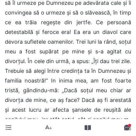
să Îl urmeze pe Dumnezeu pe adevărata cale și îi
convingea să o urmeze și să o slăvească, în timp
ce ea trăia regește din jertfe. Ce persoană
detestabilă și feroce era! Ea era un diavol care
devora sufletele oamenilor. Trei luni la rând, soțul
meu a fost supărat pe mine și s-a agitat cu
divorțul. În cele din urmă, a spus: „Îți dau trei zile.
Trebuie să alegi între credința ta în Dumnezeu și
familia noastră!” In inima mea, am fost foarte
tristă, gândindu-mă: „Dacă soțul meu chiar ar
divorța de mine, ce aș face? Dacă aș fi arestată
și acest lucru ar afecta șansele de reușită ale
copilului meu, iar atât soțul, cât și copilul meu m-
ar urî, ce aș face?” Nu voiam să divorțez. Îmi