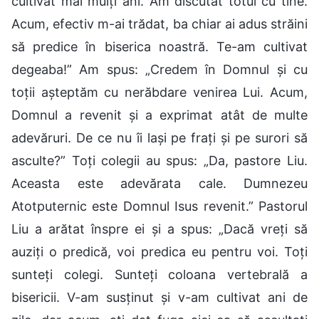
cultivat mai mulți ani. Am discutat totul cu tine.
Acum, efectiv m-ai trădat, ba chiar ai adus străini
să predice în biserica noastră. Te-am cultivat
degeaba!” Am spus: „Credem în Domnul și cu
toții așteptăm cu nerăbdare venirea Lui. Acum,
Domnul a revenit și a exprimat atât de multe
adevăruri. De ce nu îi lași pe frați și pe surori să
asculte?” Toți colegii au spus: „Da, pastore Liu.
Aceasta este adevărata cale. Dumnezeu
Atotputernic este Domnul Isus revenit.” Pastorul
Liu a arătat înspre ei și a spus: „Dacă vreți să
auziți o predică, voi predica eu pentru voi. Toți
sunteți colegi. Sunteți coloana vertebrală a
bisericii. V-am susținut și v-am cultivat ani de