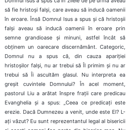
Domnul Isus a spus că în zilele de pe urmă aveau
să fie hristoși falși, care aveau să inducă oamenii
în eroare. Însă Domnul Isus a spus și că hristoșii
falși aveau să inducă oamenii în eroare prin
semne grandioase și minuni, astfel încât să
obținem un oarecare discernământ. Categoric,
Domnul nu a spus că, din cauza apariției
hristoșilor falși, nu ar trebui să Îl primim și nu ar
trebui să Îi ascultăm glasul. Nu interpreta ea
greșit cuvintele Domnului? În acel moment,
pastorul Liu a arătat înspre frații care predicau
Evanghelia și a spus: „Ceea ce predicați este
erezie. Dacă Dumnezeu a venit, unde este El? L-
ați văzut? Eu sunt reprezentantul legal al bisericii