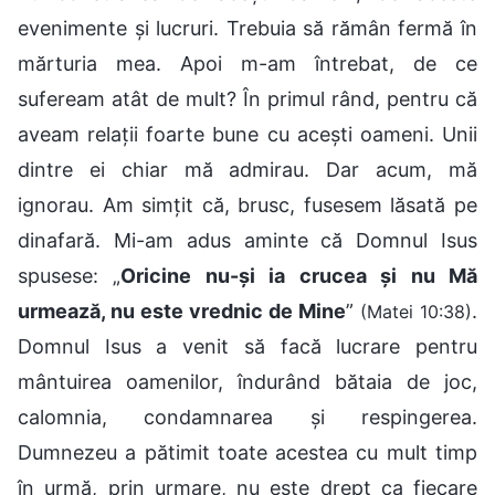
evenimente și lucruri. Trebuia să rămân fermă în
mărturia mea. Apoi m-am întrebat, de ce
sufeream atât de mult? În primul rând, pentru că
aveam relații foarte bune cu acești oameni. Unii
dintre ei chiar mă admirau. Dar acum, mă
ignorau. Am simțit că, brusc, fusesem lăsată pe
dinafară. Mi-am adus aminte că Domnul Isus
spusese: „
Oricine nu-și ia crucea și nu Mă
urmează, nu este vrednic de Mine
”
.
(Matei 10:38)
Domnul Isus a venit să facă lucrare pentru
mântuirea oamenilor, îndurând bătaia de joc,
calomnia, condamnarea și respingerea.
Dumnezeu a pătimit toate acestea cu mult timp
în urmă, prin urmare, nu este drept ca fiecare