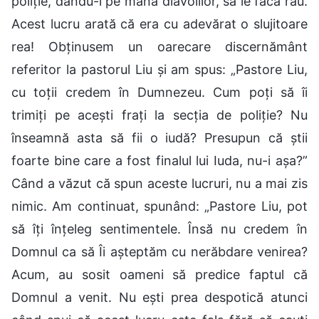
poliție, dându-i pe mâna diavolilor, să le facă rău.
Acest lucru arată că era cu adevărat o slujitoare
rea! Obținusem un oarecare discernământ
referitor la pastorul Liu și am spus: „Pastore Liu,
cu toții credem în Dumnezeu. Cum poți să îi
trimiți pe acești frați la secția de poliție? Nu
înseamnă asta să fii o iudă? Presupun că știi
foarte bine care a fost finalul lui Iuda, nu-i așa?”
Când a văzut că spun aceste lucruri, nu a mai zis
nimic. Am continuat, spunând: „Pastore Liu, pot
să îți înțeleg sentimentele. Însă nu credem în
Domnul ca să Îi așteptăm cu nerăbdare venirea?
Acum, au sosit oameni să predice faptul că
Domnul a venit. Nu ești prea despotică atunci