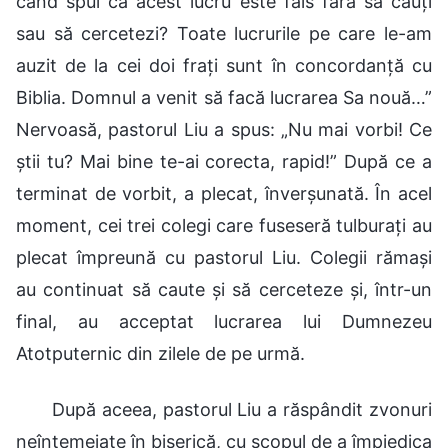
când spui că acest lucru este fals fără să cauți
sau să cercetezi? Toate lucrurile pe care le-am
auzit de la cei doi frați sunt în concordanță cu
Biblia. Domnul a venit să facă lucrarea Sa nouă…”
Nervoasă, pastorul Liu a spus: „Nu mai vorbi! Ce
știi tu? Mai bine te-ai corecta, rapid!” După ce a
terminat de vorbit, a plecat, înverșunată. În acel
moment, cei trei colegi care fuseseră tulburați au
plecat împreună cu pastorul Liu. Colegii rămași
au continuat să caute și să cerceteze și, într-un
final, au acceptat lucrarea lui Dumnezeu
Atotputernic din zilele de pe urmă.
După aceea, pastorul Liu a răspândit zvonuri
neîntemeiate în biserică, cu scopul de a împiedica