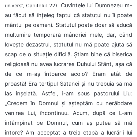
. Cuvintele lui Dumnezeu m-
univers”, Capitolul 22)
au făcut să înțeleg faptul că statutul nu îi poate
mântui pe oameni. Statutul poate doar să aducă
mulțumire temporară mândriei mele, dar, când
lovește dezastrul, statutul nu mă poate ajuta să
scap de o situație dificilă. Știam bine că biserica
religioasă nu avea lucrarea Duhului Sfânt, așa că
de ce m-aș întoarce acolo? Eram atât de
proastă! Era tertipul Satanei și nu trebuia să mă
las înșelată. Astfel, i-am spus pastorului Liu:
„Credem în Domnul și așteptăm cu nerăbdare
venirea Lui, încontinuu. Acum, după ce L-am
întâmpinat pe Domnul, cum aș putea să mă
întorc? Am acceptat a treia etapă a lucrării lui