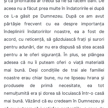
și că prioritatea ar trebui să fie să facem bani. De
aceea nu a făcut prea multe în îndatoririle ei după
ce L-a găsit pe Dumnezeu. După ce am avut
părtășie frecvent cu ea despre importanța
îndeplinirii îndatoririlor noastre, ea a fost de
acord, cu reticență, să găzduiască frați și surori
pentru adunări, dar nu era dispusă să stea acasă
pentru a le oferi siguranță. În plus, se plângea
adesea că nu îi puteam oferi o viață materială
mai bună. Deși condițiile de trai ale familiei
noastre erau chiar bune, nu ne lipseau hrana și
produsele de primă necesitate, ea tot
nemulțumită era și dorea să locuiască într-o casă
mai bună. Văzând că eu credeam în Dumnezeu și