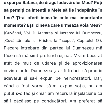
expui pe Satana, de dragul adevărului Meu? Poți
să permiți ca intențiile Mele să fie îndeplinite în
tine? Ți-ai oferit inima în cele mai importante
momente? Ești cineva care urmează voia Mea?
”
(Cuvântul, Vol. 1: Arătarea și lucrarea lui Dumnezeu,
.
„Cuvântări ale lui Hristos la început”, Capitolul 13)
Fiecare întrebare din partea lui Dumnezeu mă
făcea să mă simt profund rușinat. M-am bucurat
atât de mult de udarea și de aprovizionarea
cuvintelor lui Dumnezeu și ar fi trebuit să practic
adevărul și să-i expun pe neîncrezători. Dar,
când a fost vorba să-mi expun soția, nu am
putut s-o fac și chiar am recurs la înșelăciune ca
să-i păcălesc pe conducători. Am preferat să