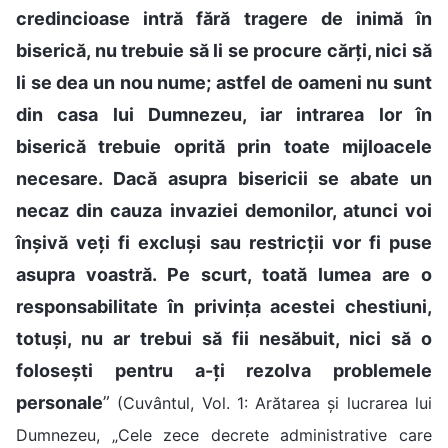
credincioase intră fără tragere de inimă în
biserică, nu trebuie să li se procure cărți, nici să
li se dea un nou nume; astfel de oameni nu sunt
din casa lui Dumnezeu, iar intrarea lor în
biserică trebuie oprită prin toate mijloacele
necesare. Dacă asupra bisericii se abate un
necaz din cauza invaziei demonilor, atunci voi
înșivă veți fi excluși sau restricții vor fi puse
asupra voastră. Pe scurt, toată lumea are o
responsabilitate în privința acestei chestiuni,
totuși, nu ar trebui să fii nesăbuit, nici să o
folosești pentru a-ți rezolva problemele
personale
”
(Cuvântul, Vol. 1: Arătarea și lucrarea lui
Dumnezeu, „Cele zece decrete administrative care