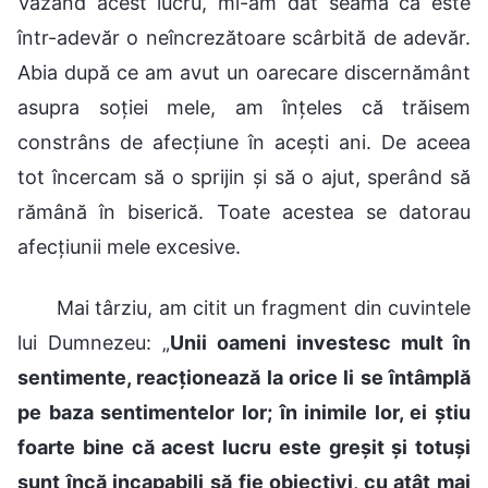
Văzând acest lucru, mi-am dat seama că este
într-adevăr o neîncrezătoare scârbită de adevăr.
Abia după ce am avut un oarecare discernământ
asupra soției mele, am înțeles că trăisem
constrâns de afecțiune în acești ani. De aceea
tot încercam să o sprijin și să o ajut, sperând să
rămână în biserică. Toate acestea se datorau
afecțiunii mele excesive.
Mai târziu, am citit un fragment din cuvintele
lui Dumnezeu: „
Unii oameni investesc mult în
sentimente, reacționează la orice li se întâmplă
pe baza sentimentelor lor; în inimile lor, ei știu
foarte bine că acest lucru este greșit și totuși
sunt încă incapabili să fie obiectivi, cu atât mai