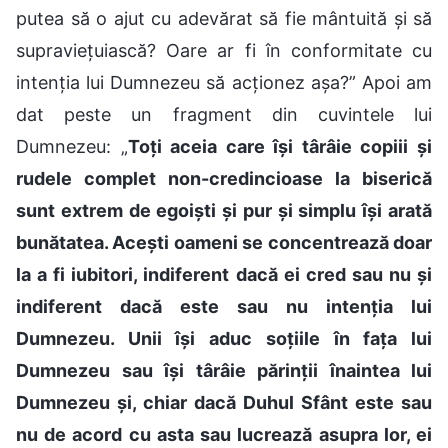
putea să o ajut cu adevărat să fie mântuită și să
supraviețuiască? Oare ar fi în conformitate cu
intenția lui Dumnezeu să acționez așa?” Apoi am
dat peste un fragment din cuvintele lui
Dumnezeu: „
Toți aceia care își târâie copiii și
rudele complet non-credincioase la biserică
sunt extrem de egoiști și pur și simplu își arată
bunătatea. Acești oameni se concentrează doar
la a fi iubitori, indiferent dacă ei cred sau nu și
indiferent dacă este sau nu intenția lui
Dumnezeu. Unii își aduc soțiile în fața lui
Dumnezeu sau își târâie părinții înaintea lui
Dumnezeu și, chiar dacă Duhul Sfânt este sau
nu de acord cu asta sau lucrează asupra lor, ei