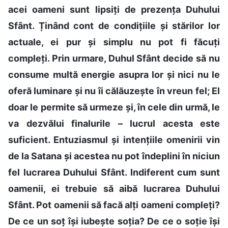
acei oameni sunt lipsiți de prezența Duhului
Sfânt. Ținând cont de condițiile și stărilor lor
actuale, ei pur și simplu nu pot fi făcuți
compleți. Prin urmare, Duhul Sfânt decide să nu
consume multă energie asupra lor și nici nu le
oferă luminare și nu îi călăuzește în vreun fel; El
doar le permite să urmeze și, în cele din urmă, le
va dezvălui finalurile – lucrul acesta este
suficient. Entuziasmul și intențiile omenirii vin
de la Satana și acestea nu pot îndeplini în niciun
fel lucrarea Duhului Sfânt. Indiferent cum sunt
oamenii, ei trebuie să aibă lucrarea Duhului
Sfânt. Pot oamenii să facă alți oameni compleți?
De ce un soț își iubește soția? De ce o soție își