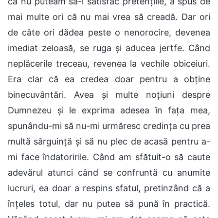
că nu puteam să-i satisfac pretențiile, a spus de
mai multe ori că nu mai vrea să creadă. Dar ori
de câte ori dădea peste o nenorocire, devenea
imediat zeloasă, se ruga și aducea jertfe. Când
neplăcerile treceau, revenea la vechile obiceiuri.
Era clar că ea credea doar pentru a obține
binecuvântări. Avea și multe noțiuni despre
Dumnezeu și le exprima adesea în fața mea,
spunându-mi să nu-mi urmăresc credința cu prea
multă sârguință și să nu plec de acasă pentru a-
mi face îndatoririle. Când am sfătuit-o să caute
adevărul atunci când se confruntă cu anumite
lucruri, ea doar a respins sfatul, pretinzând că a
înțeles totul, dar nu putea să pună în practică.