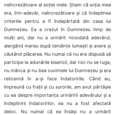
neîncrezătoare al soției mele. Știam că soția mea
era, într-adevăr, neîncrezătoare și că îndeplinea
criteriile pentru a fi îndepărtată din casa lui
Dumnezeu. Ea a crezut în Dumnezeu timp de
mulți ani, dar nu a urmărit niciodată adevărul,
alergând mereu după tendințe lumești și avere și
căutând plăcerea. Nu numai că nu era dispusă să
participe la adunările bisericii, dar nici nu se ruga,
nu mânca și nu bea cuvintele lui Dumnezeu și era
reticentă în a-și face îndatoririle. Când eu,
împreună cu frații și cu surorile, am avut părtășie
cu ea despre importanța urmăririi adevărului și a
îndeplinirii îndatoririlor, ea nu a fost afectată
deloc. Nu numai că ea însăși nu a urmărit