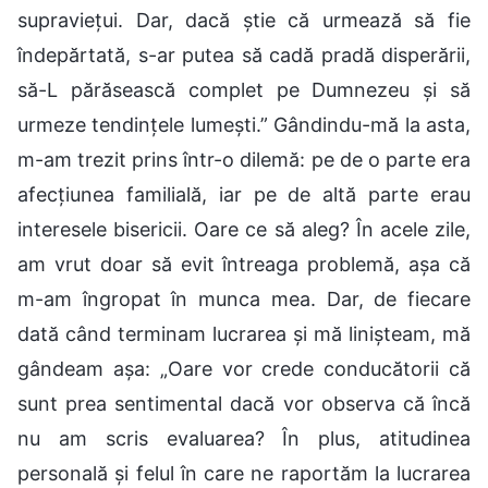
supraviețui. Dar, dacă știe că urmează să fie
îndepărtată, s-ar putea să cadă pradă disperării,
să-L părăsească complet pe Dumnezeu și să
urmeze tendințele lumești.” Gândindu-mă la asta,
m-am trezit prins într-o dilemă: pe de o parte era
afecțiunea familială, iar pe de altă parte erau
interesele bisericii. Oare ce să aleg? În acele zile,
am vrut doar să evit întreaga problemă, așa că
m-am îngropat în munca mea. Dar, de fiecare
dată când terminam lucrarea și mă linișteam, mă
gândeam așa: „Oare vor crede conducătorii că
sunt prea sentimental dacă vor observa că încă
nu am scris evaluarea? În plus, atitudinea
personală și felul în care ne raportăm la lucrarea