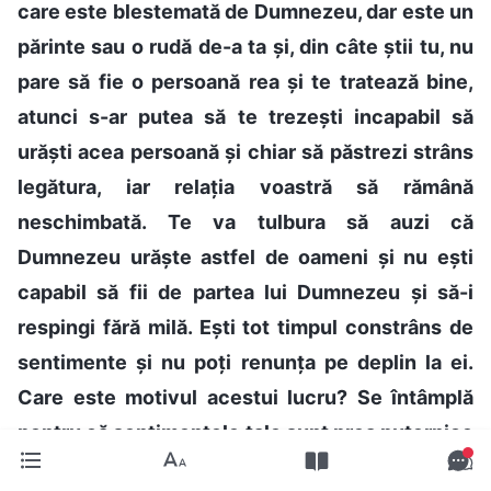
care este blestemată de Dumnezeu, dar este un
părinte sau o rudă de-a ta și, din câte știi tu, nu
pare să fie o persoană rea și te tratează bine,
atunci s-ar putea să te trezești incapabil să
urăști acea persoană și chiar să păstrezi strâns
legătura, iar relația voastră să rămână
neschimbată. Te va tulbura să auzi că
Dumnezeu urăște astfel de oameni și nu ești
capabil să fii de partea lui Dumnezeu și să-i
respingi fără milă. Ești tot timpul constrâns de
sentimente și nu poți renunța pe deplin la ei.
Care este motivul acestui lucru? Se întâmplă
pentru că sentimentele tale sunt prea puternice
și te împiedică să practici adevărul. Acea