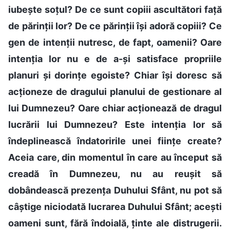
iubește soțul? De ce sunt copiii ascultători față
de părinții lor? De ce părinții își adoră copiii? Ce
gen de intenții nutresc, de fapt, oamenii? Oare
intenția lor nu e de a-și satisface propriile
planuri și dorințe egoiste? Chiar își doresc să
acționeze de dragului planului de gestionare al
lui Dumnezeu? Oare chiar acționează de dragul
lucrării lui Dumnezeu? Este intenția lor să
îndeplinească îndatoririle unei ființe create?
Aceia care, din momentul în care au început să
creadă în Dumnezeu, nu au reușit să
dobândească prezența Duhului Sfânt, nu pot să
câștige niciodată lucrarea Duhului Sfânt; acești
oameni sunt, fără îndoială, ținte ale distrugerii.