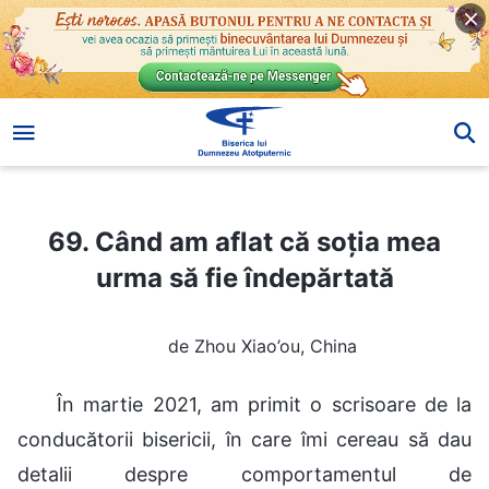
69. Când am aflat că soția mea urma să fie îndepărtată
69. Când am aflat că soția mea
urma să fie îndepărtată
de Zhou Xiao’ou, China
În martie 2021, am primit o scrisoare de la
conducătorii bisericii, în care îmi cereau să dau
detalii despre comportamentul de