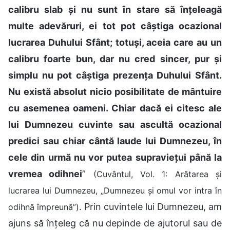
calibru slab și nu sunt în stare să înțeleagă
multe adevăruri, ei tot pot câștiga ocazional
lucrarea Duhului Sfânt; totuși, aceia care au un
calibru foarte bun, dar nu cred sincer, pur și
simplu nu pot câștiga prezența Duhului Sfânt.
Nu există absolut nicio posibilitate de mântuire
cu asemenea oameni. Chiar dacă ei citesc ale
lui Dumnezeu cuvinte sau ascultă ocazional
predici sau chiar cântă laude lui Dumnezeu, în
cele din urmă nu vor putea supraviețui până la
vremea odihnei
”
(Cuvântul, Vol. 1: Arătarea și
lucrarea lui Dumnezeu, „Dumnezeu și omul vor intra în
. Prin cuvintele lui Dumnezeu, am
odihnă împreună”)
ajuns să înțeleg că nu depinde de ajutorul sau de