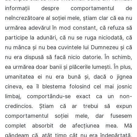
informații despre comportamentul de
neîncrezătoare al soției mele, știam clar că ea nu
urmărea adevărul în mod constant, că refuza să
participe la adunări, că nu se ruga niciodată, că
nu mânca și nu bea cuvintele lui Dumnezeu și că
nu era dispusă să facă nicio datorie. În schimb,
ea urmărea doar banii și plăcerile lumești. În plus,
umanitatea ei nu era bună și, dacă o jignea
cineva, ea îl blestema folosind cel mai josnic
limbaj, comportându-se exact ca un non-
credincios. Știam că ar trebui să expun
comportamentul soției mele, dar fusesem
complet absorbit de afecțiunea mea. Mă
gândeam că, atât timp cât nu era îndepărtată,