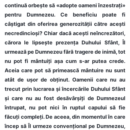
continuă orbește să «adopte oameni înzestrați»
pentru Dumnezeu. Ce beneficiu poate fi
câștigat din oferirea generozității către acești
necredincioși? Chiar dacă acești neîncrezători,
cărora le lipsește prezența Duhului Sfânt, Îl
urmează pe Dumnezeu fără tragere de inimă, tot
nu pot fi mântuiți așa cum s-ar putea crede.
Aceia care pot să primească mântuire nu sunt
atât de ușor de obținut. Oamenii care nu au
trecut prin lucrarea și încercările Duhului Sfânt
și care nu au fost desăvârșiți de Dumnezeul
întrupat, nu pot nici în ruptul capului să fie
făcuți compleți. De aceea, din momentul în care
încep să Îl urmeze convențional pe Dumnezeu,