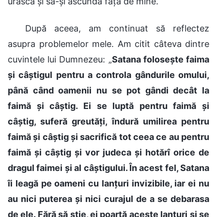
urască și să-și ascundă fața de mine.
După aceea, am continuat să reflectez
asupra problemelor mele. Am citit câteva dintre
cuvintele lui Dumnezeu: „
Satana folosește faima
și câștigul pentru a controla gândurile omului,
până când oamenii nu se pot gândi decât la
faimă și câștig. Ei se luptă pentru faimă și
câștig, suferă greutăți, îndură umilirea pentru
faimă și câștig și sacrifică tot ceea ce au pentru
faimă și câștig și vor judeca și hotărî orice de
dragul faimei și al câștigului. În acest fel, Satana
îi leagă pe oameni cu lanțuri invizibile, iar ei nu
au nici puterea și nici curajul de a se debarasa
de ele. Fără să știe, ei poartă aceste lanțuri și se