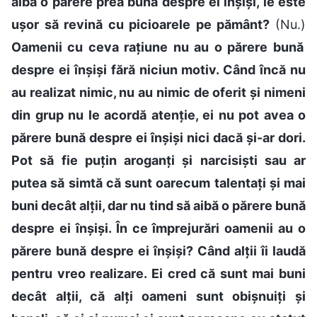
aibă o părere prea bună despre ei înșiși, le este
ușor să revină cu picioarele pe pământ?
(Nu.)
Oamenii cu ceva rațiune nu au o părere bună
despre ei înșiși fără niciun motiv. Când încă nu
au realizat nimic, nu au nimic de oferit și nimeni
din grup nu le acordă atenție, ei nu pot avea o
părere bună despre ei înșiși nici dacă și-ar dori.
Pot să fie puțin aroganți și narcisiști sau ar
putea să simtă că sunt oarecum talentați și mai
buni decât alții, dar nu tind să aibă o părere bună
despre ei înșiși. În ce împrejurări oamenii au o
părere bună despre ei înșiși? Când alții îi laudă
pentru vreo realizare. Ei cred că sunt mai buni
decât alții, că alți oameni sunt obișnuiți și