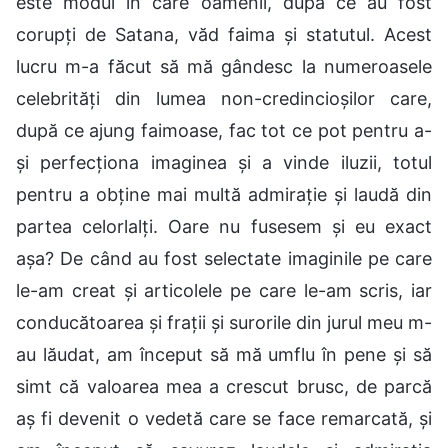
este modul în care oamenii, după ce au fost
corupți de Satana, văd faima și statutul. Acest
lucru m-a făcut să mă gândesc la numeroasele
celebrități din lumea non-credincioșilor care,
după ce ajung faimoase, fac tot ce pot pentru a-
și perfecționa imaginea și a vinde iluzii, totul
pentru a obține mai multă admirație și laudă din
partea celorlalți. Oare nu fusesem și eu exact
așa? De când au fost selectate imaginile pe care
le-am creat și articolele pe care le-am scris, iar
conducătoarea și frații și surorile din jurul meu m-
au lăudat, am început să mă umflu în pene și să
simt că valoarea mea a crescut brusc, de parcă
aș fi devenit o vedetă care se face remarcată, și