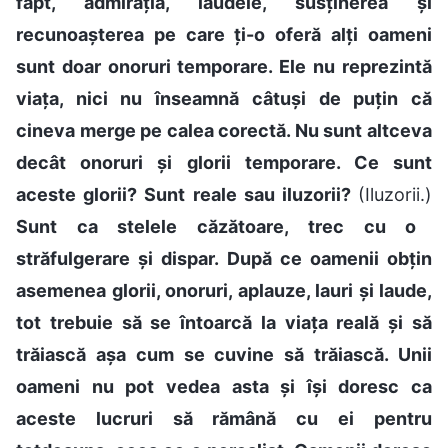
fapt, admirația, laudele, susținerea și
recunoașterea pe care ți-o oferă alți oameni
sunt doar onoruri temporare. Ele nu reprezintă
viața, nici nu înseamnă câtuși de puțin că
cineva merge pe calea corectă. Nu sunt altceva
decât onoruri și glorii temporare. Ce sunt
aceste glorii? Sunt reale sau iluzorii?
(Iluzorii.)
Sunt ca stelele căzătoare, trec cu o
străfulgerare și dispar. După ce oamenii obțin
asemenea glorii, onoruri, aplauze, lauri și laude,
tot trebuie să se întoarcă la viața reală și să
trăiască așa cum se cuvine să trăiască. Unii
oameni nu pot vedea asta și își doresc ca
aceste lucruri să rămână cu ei pentru