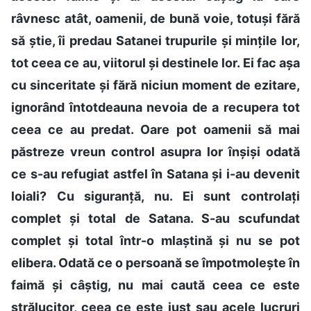
râvnesc atât, oamenii, de bună voie, totuși fără
să știe, îi predau Satanei trupurile și mințile lor,
tot ceea ce au, viitorul și destinele lor. Ei fac așa
cu sinceritate și fără niciun moment de ezitare,
ignorând întotdeauna nevoia de a recupera tot
ceea ce au predat. Oare pot oamenii să mai
păstreze vreun control asupra lor înșiși odată
ce s-au refugiat astfel în Satana și i-au devenit
loiali? Cu siguranță, nu. Ei sunt controlați
complet și total de Satana. S-au scufundat
complet și total într-o mlaștină și nu se pot
elibera. Odată ce o persoană se împotmolește în
faimă și câștig, nu mai caută ceea ce este
strălucitor, ceea ce este just sau acele lucruri