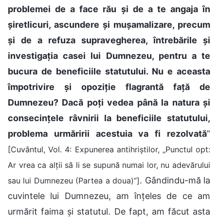
problemei de a face rău și de a te angaja în
șiretlicuri, ascundere și mușamalizare, precum
și de a refuza supravegherea, întrebările și
investigația casei lui Dumnezeu, pentru a te
bucura de beneficiile statutului. Nu e aceasta
împotrivire și opoziție flagrantă față de
Dumnezeu? Dacă poți vedea până la natura și
consecințele râvnirii la beneficiile statutului,
problema urmăririi acestuia va fi rezolvată
”
[Cuvântul, Vol. 4: Expunerea antihriștilor, „Punctul opt:
Ar vrea ca alții să li se supună numai lor, nu adevărului
. Gândindu-mă la
sau lui Dumnezeu (Partea a doua)”]
cuvintele lui Dumnezeu, am înțeles de ce am
urmărit faima și statutul. De fapt, am făcut asta