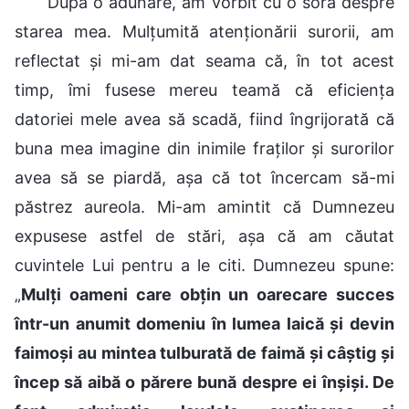
După o adunare, am vorbit cu o soră despre
starea mea. Mulțumită atenționării surorii, am
reflectat și mi-am dat seama că, în tot acest
timp, îmi fusese mereu teamă că eficiența
datoriei mele avea să scadă, fiind îngrijorată că
buna mea imagine din inimile fraților și surorilor
avea să se piardă, așa că tot încercam să-mi
păstrez aureola. Mi-am amintit că Dumnezeu
expusese astfel de stări, așa că am căutat
cuvintele Lui pentru a le citi. Dumnezeu spune:
„
Mulți oameni care obțin un oarecare succes
într-un anumit domeniu în lumea laică și devin
faimoși au mintea tulburată de faimă și câștig și
încep să aibă o părere bună despre ei înșiși. De