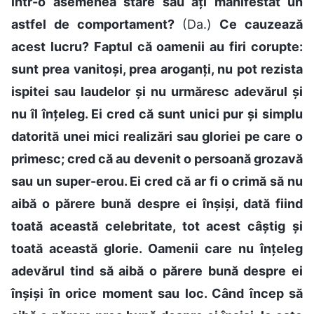
într-o asemenea stare sau ați manifestat un
astfel de comportament?
(Da.)
Ce cauzează
acest lucru? Faptul că oamenii au firi corupte:
sunt prea vanitoși, prea aroganți, nu pot rezista
ispitei sau laudelor și nu urmăresc adevărul și
nu îl înțeleg. Ei cred că sunt unici pur și simplu
datorită unei mici realizări sau gloriei pe care o
primesc; cred că au devenit o persoană grozavă
sau un super-erou. Ei cred că ar fi o crimă să nu
aibă o părere bună despre ei înșiși, dată fiind
toată această celebritate, tot acest câștig și
toată această glorie. Oamenii care nu înțeleg
adevărul tind să aibă o părere bună despre ei
înșiși în orice moment sau loc. Când încep să