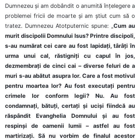
Dumnezeu și am dobândit o anumită înțelegere a
problemei fricii de moarte și am știut cum să o
tratez. Dumnezeu Atotputernic spune: „
Cum au
murit discipolii Domnului Isus? Printre discipoli,
s-au numărat cei care au fost lapidați, târâți în
urma unui cal, răstigniți cu capul în jos,
dezmembrați de cinci cai – diverse feluri de a
muri s-au abătut asupra lor. Care a fost motivul
pentru moartea lor? Au fost executați pentru
crimele lor conform legii? Nu. Au fost
condamnați, bătuți, certați și uciși fiindcă au
răspândit Evanghelia Domnului și au fost
respinși de oamenii lumii – astfel au fost
martirizați. Să nu vorbim de finalul acestor