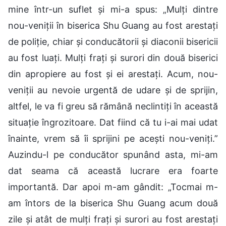
mine într-un suflet și mi-a spus: „Mulți dintre
nou-veniții în biserica Shu Guang au fost arestați
de poliție, chiar și conducătorii și diaconii bisericii
au fost luați. Mulți frați și surori din două biserici
din apropiere au fost și ei arestați. Acum, nou-
veniții au nevoie urgentă de udare și de sprijin,
altfel, le va fi greu să rămână neclintiți în această
situație îngrozitoare. Dat fiind că tu i-ai mai udat
înainte, vrem să îi sprijini pe acești nou-veniți.”
Auzindu-l pe conducător spunând asta, mi-am
dat seama că această lucrare era foarte
importantă. Dar apoi m-am gândit: „Tocmai m-
am întors de la biserica Shu Guang acum două
zile și atât de mulți frați și surori au fost arestați