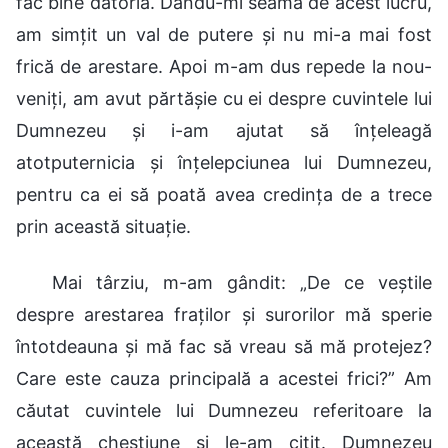
fac bine datoria. Dându-mi seama de acest lucru,
am simțit un val de putere și nu mi-a mai fost
frică de arestare. Apoi m-am dus repede la nou-
veniți, am avut părtășie cu ei despre cuvintele lui
Dumnezeu și i-am ajutat să înțeleagă
atotputernicia și înțelepciunea lui Dumnezeu,
pentru ca ei să poată avea credința de a trece
prin această situație.
Mai târziu, m-am gândit: „De ce veștile
despre arestarea fraților și surorilor mă sperie
întotdeauna și mă fac să vreau să mă protejez?
Care este cauza principală a acestei frici?” Am
căutat cuvintele lui Dumnezeu referitoare la
această chestiune și le-am citit. Dumnezeu