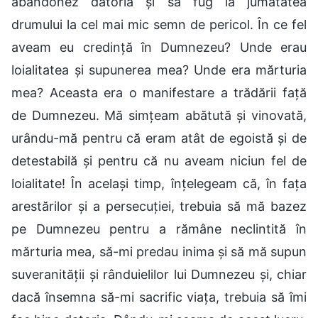
abandonez datoria și să fug la jumătatea
drumului la cel mai mic semn de pericol. În ce fel
aveam eu credință în Dumnezeu? Unde erau
loialitatea și supunerea mea? Unde era mărturia
mea? Aceasta era o manifestare a trădării față
de Dumnezeu. Mă simțeam abătută și vinovată,
urându-mă pentru că eram atât de egoistă și de
detestabilă și pentru că nu aveam niciun fel de
loialitate! În același timp, înțelegeam că, în fața
arestărilor și a persecuției, trebuia să mă bazez
pe Dumnezeu pentru a rămâne neclintită în
mărturia mea, să-mi predau inima și să mă supun
suveranității și rânduielilor lui Dumnezeu și, chiar
dacă însemna să-mi sacrific viața, trebuia să îmi