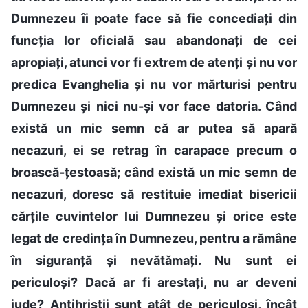
Dumnezeu îi poate face să fie concediați din
funcția lor oficială sau abandonați de cei
apropiați, atunci vor fi extrem de atenți și nu vor
predica Evanghelia și nu vor mărturisi pentru
Dumnezeu și nici nu-și vor face datoria. Când
există un mic semn că ar putea să apară
necazuri, ei se retrag în carapace precum o
broască-țestoasă; când există un mic semn de
necazuri, doresc să restituie imediat bisericii
cărțile cuvintelor lui Dumnezeu și orice este
legat de credința în Dumnezeu, pentru a rămâne
în siguranță și nevătămați. Nu sunt ei
periculoși? Dacă ar fi arestați, nu ar deveni
iude? Antihriștii sunt atât de periculoși, încât