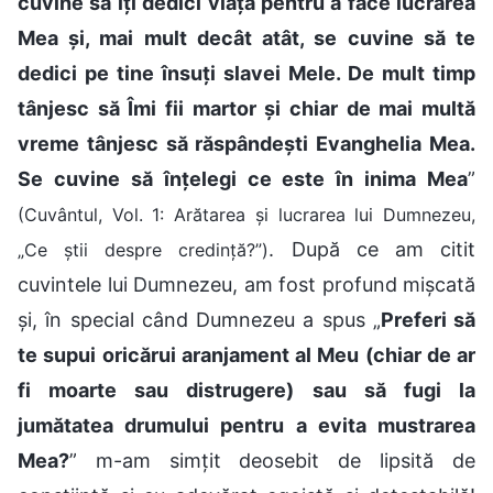
cuvine să îți dedici viața pentru a face lucrarea
Mea și, mai mult decât atât, se cuvine să te
dedici pe tine însuți slavei Mele. De mult timp
tânjesc să Îmi fii martor și chiar de mai multă
vreme tânjesc să răspândești Evanghelia Mea.
Se cuvine să înțelegi ce este în inima Mea
”
(Cuvântul, Vol. 1: Arătarea și lucrarea lui Dumnezeu,
. După ce am citit
„Ce știi despre credință?”)
cuvintele lui Dumnezeu, am fost profund mișcată
și, în special când Dumnezeu a spus „
Preferi să
te supui oricărui aranjament al Meu (chiar de ar
fi moarte sau distrugere) sau să fugi la
jumătatea drumului pentru a evita mustrarea
Mea?
” m-am simțit deosebit de lipsită de