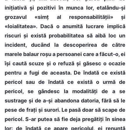
inițiativă și pozitivi în munca lor, etalându-și
grozavul «simț al responsabilității» și
«loialitatea». Dacă o anumită lucrare implică
riscuri și există probabilitatea să aibă loc un
incident, ducând la descoperirea de către
marele balaur roșu a persoanei care a făcut-o, ei
își caută scuze și o refuză și găsesc o ocazie
pentru a fugi de aceasta. De îndată ce există
pericol sau de îndată ce există o urmă de
pericol, se gândesc la modalități de a se
sustrage și de a-și abandona datoria, fără să le
pese de frați și surori. Le pasă doar să scape de
pericol. S-ar putea să fie deja pregătiți în sinea
lor: de îndată ce apare pericolul, ei renunță