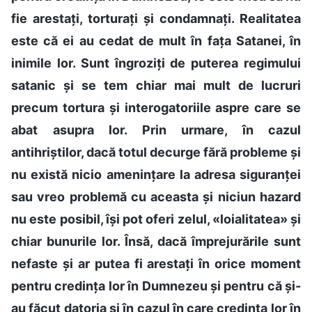
fie arestați, torturați și condamnați. Realitatea
este că ei au cedat de mult în fața Satanei, în
inimile lor. Sunt îngroziți de puterea regimului
satanic și se tem chiar mai mult de lucruri
precum tortura și interogatoriile aspre care se
abat asupra lor. Prin urmare, în cazul
antihriștilor, dacă totul decurge fără probleme și
nu există nicio amenințare la adresa siguranței
sau vreo problemă cu aceasta și niciun hazard
nu este posibil, își pot oferi zelul, «loialitatea» și
chiar bunurile lor. Însă, dacă împrejurările sunt
nefaste și ar putea fi arestați în orice moment
pentru credința lor în Dumnezeu și pentru că și-
au făcut datoria și în cazul în care credința lor în