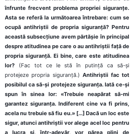
înfrunte frecvent problema propriei siguranțe.
Asta se referă la următoarea întrebare: cum se
ocupă antihriștii de propria siguranță? Pentru
această subsecțiune avem părtășie în principal
despre atitudinea pe care o au antihriștii față de
propria siguranță. Ei bine, care este atitudinea
lor?
(Fac tot ce le stă în putință ca să-și
protejeze propria siguranță.)
Antihriștii fac tot
posibilul ca să-și protejeze siguranța. Iată ce-și
spun în sinea lor: «Trebuie neapărat să-mi
garantez siguranța. Indiferent cine va fi prins,
acela nu trebuie să fiu eu.» […] Dacă un loc este
sigur, atunci antihriștii vor alege acel loc pentru
a lucra și, într-adevăr, vor părea plini de