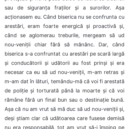
sau de siguranța fraților și a surorilor. Așa
acționasem eu. Când biserica nu se confrunta cu
arestări, eram foarte energică și proactivă și,
când se aglomerau treburile, mergeam să ud
nou-veniții chiar fără să mănânc. Dar, când
biserica s-a confruntat cu arestări pe scară largă
și conducătorii și udătorii au fost prinși și era
necesar ca eu să ud nou-veniții, m-am retras și
m-am dat în lături, temându-mă că voi fi arestată
de poliție și torturată până la moarte și că voi
rămâne fără un final bun sau o destinație bună.
Așa că nu am vrut să mă duc să ud nou-veniții și,
deși știam clar că udătoarea care fusese demisă
nu era responsabilă, tot am vrut să-i împing pe