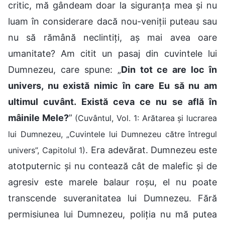
critic, mă gândeam doar la siguranța mea și nu
luam în considerare dacă nou-veniții puteau sau
nu să rămână neclintiți, aș mai avea oare
umanitate? Am citit un pasaj din cuvintele lui
Dumnezeu, care spune: „
Din tot ce are loc în
univers, nu există nimic în care Eu să nu am
ultimul cuvânt. Există ceva ce nu se află în
mâinile Mele?
”
(Cuvântul, Vol. 1: Arătarea și lucrarea
lui Dumnezeu, „Cuvintele lui Dumnezeu către întregul
. Era adevărat. Dumnezeu este
univers”, Capitolul 1)
atotputernic și nu contează cât de malefic și de
agresiv este marele balaur roșu, el nu poate
transcende suveranitatea lui Dumnezeu. Fără
permisiunea lui Dumnezeu, poliția nu mă putea