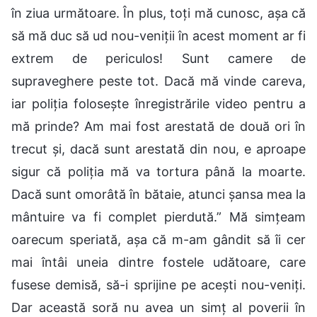
în ziua următoare. În plus, toți mă cunosc, așa că
să mă duc să ud nou-veniții în acest moment ar fi
extrem de periculos! Sunt camere de
supraveghere peste tot. Dacă mă vinde careva,
iar poliția folosește înregistrările video pentru a
mă prinde? Am mai fost arestată de două ori în
trecut și, dacă sunt arestată din nou, e aproape
sigur că poliția mă va tortura până la moarte.
Dacă sunt omorâtă în bătaie, atunci șansa mea la
mântuire va fi complet pierdută.” Mă simțeam
oarecum speriată, așa că m-am gândit să îi cer
mai întâi uneia dintre fostele udătoare, care
fusese demisă, să-i sprijine pe acești nou-veniți.
Dar această soră nu avea un simț al poverii în