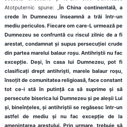
Atotputernic spune: „
În China continentală, a
crede în Dumnezeu înseamnă a trăi într-un
mediu periculos. Fiecare om care-L urmează pe
Dumnezeu se confruntă cu riscul zilnic de a fi
arestat, condamnat și supus persecuției crude
din partea marelui balaur roșu. Antihriștii nu fac
excepție. Deși, în casa lui Dumnezeu, pot fi
clasificați drept antihriști, marele balaur roșu,
însoțit de comunitatea religioasă, face constant
tot ce-i stă în putință ca să suprime și să
persecute biserica lui Dumnezeu și pe aleșii Lui
și, bineînțeles, și antihriștii se regăsesc într-un
astfel de mediu și nu fac excepție de la
amenințarea arestului. Prin urmare, trebuie să