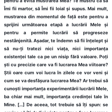
pentru a evita mustrarea Mea? Te mustru ca să
Îmi fii martor, să Îmi fii loial și supus. Mai mult,
mustrarea din momentul de față este pentru a
sprijini următoarea etapă a lucrării Mele și
pentru a permite lucrării să progreseze
nestânjenită. Așadar, te îndemn să fii înțelept și
să nu-ți tratezi nici viața, nici importanța
existenței tale ca pe un nisip fără valoare. Poți
ști cu precizie care va fi lucrarea Mea viitoare?
Știi oare cum voi lucra în zilele ce vor veni și
cum se va desfășura lucrarea Mea? Ar trebui să
cunoști importanța experimentării lucrării Mele,
ba chiar mai mult, importanța credinței tale în
Mine. […] De aceea, tot trebuie să îți spun: se