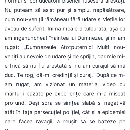
normal și conducătorii bisericii fuseseră arestați.
Nu puteam să asist pur și simplu, nepăsătoare,
cum nou-veniții rămâneau fără udare și viețile lor
aveau de suferit. Inima mea era tulburată, așa că
am îngenuncheat înaintea lui Dumnezeu și m-am
rugat: „Dumnezeule Atotputernic! Mulți nou-
veniți au nevoie de udare și de sprijin, dar mie mi-
e frică să nu fiu arestată și nu am curajul să mă
duc. Te rog, dă-mi credință și curaj.” După ce m-
am rugat, am vizionat un material video cu
mărturii bazate pe experiențe care m-a mișcat
profund. Deși sora se simțea slabă și negativă
atât în fața persecuției poliției, cât și a epidemiei
care făcea ravagii, a reușit să se bazeze pe