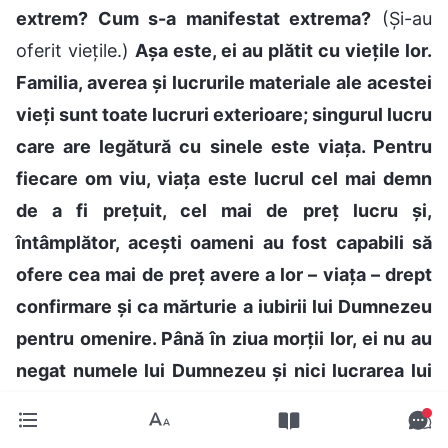
extrem? Cum s-a manifestat extrema?
(Și-au
oferit viețile.)
Așa este, ei au plătit cu viețile lor.
Familia, averea și lucrurile materiale ale acestei
vieți sunt toate lucruri exterioare; singurul lucru
care are legătură cu sinele este viața. Pentru
fiecare om viu, viața este lucrul cel mai demn
de a fi prețuit, cel mai de preț lucru și,
întâmplător, acești oameni au fost capabili să
ofere cea mai de preț avere a lor – viața – drept
confirmare și ca mărturie a iubirii lui Dumnezeu
pentru omenire. Până în ziua morții lor, ei nu au
negat numele lui Dumnezeu și nici lucrarea lui
Dumnezeu și și-au folosit ultimele clipe din
viață pentru a aduce mărturie despre existența