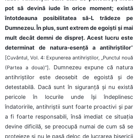
pot să devină iude în orice moment; există
întotdeauna posibilitatea să-L trădeze pe
Dumnezeu. În plus, sunt extrem de egoiști și mai
mult decât demni de dispreț. Acest lucru este
determinat de natura-esență a antihriștilor
”
[Cuvântul, Vol. 4: Expunerea antihriștilor, „Punctul nouă
. Dumnezeu expune că natura
(Partea a doua)”]
antihriștilor este deosebit de egoistă și de
detestabilă. Dacă sunt în siguranță și nu există
pericole în locurile unde își îndeplinesc
îndatoririle, antihriștii sunt foarte proactivi și par
a fi foarte responsabili, însă imediat ce situația
devine dificilă, se preocupă numai de cum să se
protejeze și nu le pasă deloc de lucrarea bisericii