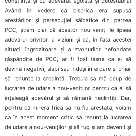
conștiință și cu adevărat egoistă și detestabilă!
Având în vedere că biserica era supusă
arestărilor și persecuției sălbatice din partea
PCC, știam clar că acestor nou-veniți le lipsea
adevărul privitor la viziuni și că, în fața acestei
situații îngrozitoare și a zvonurilor nefondate
răspândite de PCC, ar fi fost lesne ca ei să
devină negativi, slabi sau induși în eroare și chiar
să renunțe la credință. Trebuia să mă ocup de
lucrarea de udare a nou-veniților pentru ca ei să
înțeleagă adevărul și să rămână neclintiți. Dar,
pentru că mi-era frică să nu fiu arestată, voiam
ca în acest moment critic să renunț la lucrarea
de udare a nou-veniților și să fug și am devenit și