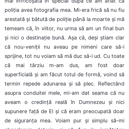
mai înfricoșată în special după ce am aflat că
poliția avea fotografia mea. Mi-era frică să nu fiu
arestată și bătută de poliție până la moarte și mă
temeam că, în viitor, nu urma să am un final bun
și nici o destinație bună. Așa că, deși știam clar
că nou-veniții nu aveau pe nimeni care să-i
sprijine, tot nu voiam să mă duc să-i ud. Cu toate
că mai târziu m-am dus, am fost doar
superficială și am făcut totul de formă, voind să
termin repede adunarea și să plec. Reflectând
asupra conduitei mele, mi-am dat seama că nu
aveam o credință reală în Dumnezeu și nici
supunere față de El și că eram preocupată doar
de siguranța mea. Voiam pur și simplu să-mi