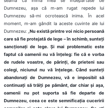
seama că inima mea se îndepărtase de
Dumnezeu, așa că m-am rugat repede lui
Dumnezeu să-mi ocrotească inima. În acel
moment, m-am gândit la aceste cuvinte ale lui
Dumnezeu: „
Nu există printre voi nicio persoană
care să fie protejată de lege – în schimb, sunteți
sancționați de lege. Și mai problematic este
faptul că oamenii nu vă înțeleg: fie că e vorba
de rudele voastre, de părinți, de prieteni sau
colegi, niciunul nu vă înțelege. Când sunteți
abandonați de Dumnezeu, vă e imposibil să
continuați să trăiți pe pământ, dar chiar și așa,
oamenii nu pot suporta să fie departe de
Dumnezeu, ceea ce este semnificația cuceririi