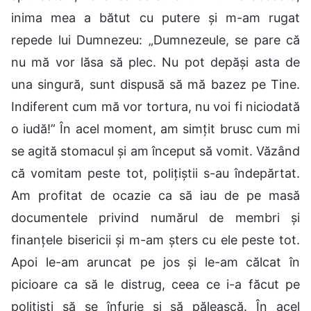
inima mea a bătut cu putere și m-am rugat
repede lui Dumnezeu: „Dumnezeule, se pare că
nu mă vor lăsa să plec. Nu pot depăși asta de
una singură, sunt dispusă să mă bazez pe Tine.
Indiferent cum mă vor tortura, nu voi fi niciodată
o iudă!” În acel moment, am simțit brusc cum mi
se agită stomacul și am început să vomit. Văzând
că vomitam peste tot, polițiștii s-au îndepărtat.
Am profitat de ocazie ca să iau de pe masă
documentele privind numărul de membri și
finanțele bisericii și m-am șters cu ele peste tot.
Apoi le-am aruncat pe jos și le-am călcat în
picioare ca să le distrug, ceea ce i-a făcut pe
polițiști să se înfurie și să pălească. În acel