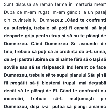
Sunt dispusă să rămân fermă în mărturia mea!”
După ce m-am rugat, m-am gândit la un pasaj
din cuvintele lui Dumnezeu: „
Când te confrunți
cu suferința, trebuie să poți fi capabil să lași
deoparte grija pentru trup și să nu te plângi de
Dumnezeu. Când Dumnezeu Se ascunde de
tine, trebuie să poți să ai credința de a-L urma,
de a-ți păstra iubirea de dinainte fără să o lași să
șovăie sau să se risipească. Indiferent ce face
Dumnezeu, trebuie să te supui planului Său și să
fii pregătit să-ți blestemi trupul, mai degrabă
decât să te plângi de El. Când te confrunți cu
încercări, trebuie să-L mulțumești pe
Dumnezeu, deși s-ar putea să plângi amarnic