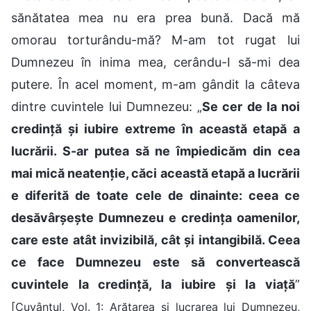
sănătatea mea nu era prea bună. Dacă mă
omorau torturându-mă? M-am tot rugat lui
Dumnezeu în inima mea, cerându-I să-mi dea
putere. În acel moment, m-am gândit la câteva
dintre cuvintele lui Dumnezeu: „
Se cer de la noi
credință și iubire extreme în această etapă a
lucrării. S-ar putea să ne împiedicăm din cea
mai mică neatenție, căci această etapă a lucrării
e diferită de toate cele de dinainte: ceea ce
desăvârșește Dumnezeu e credința oamenilor,
care este atât invizibilă, cât și intangibilă. Ceea
ce face Dumnezeu este să convertească
cuvintele la credință, la iubire și la viață
”
[Cuvântul, Vol. 1: Arătarea și lucrarea lui Dumnezeu,