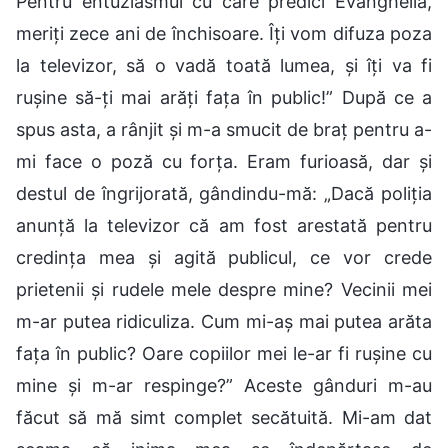
Pentru entuziasmul cu care predici Evanghelia,
meriți zece ani de închisoare. Îți vom difuza poza
la televizor, să o vadă toată lumea, și îți va fi
rușine să-ți mai arăți fața în public!” După ce a
spus asta, a rânjit și m-a smucit de braț pentru a-
mi face o poză cu forța. Eram furioasă, dar și
destul de îngrijorată, gândindu-mă: „Dacă poliția
anunță la televizor că am fost arestată pentru
credința mea și agită publicul, ce vor crede
prietenii și rudele mele despre mine? Vecinii mei
m-ar putea ridiculiza. Cum mi-aș mai putea arăta
fața în public? Oare copiilor mei le-ar fi rușine cu
mine și m-ar respinge?” Aceste gânduri m-au
făcut să mă simt complet secătuită. Mi-am dat