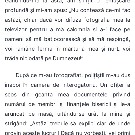
Gândindu-mă la asta, am simțit o remușcare
profundă și mi-am spus: „Nu contează ce-mi fac
astăzi, chiar dacă vor difuza fotografia mea la
televizor pentru a mă calomnia și a-i face pe
oameni să mă batjocorească și să mă respingă,
voi rămâne fermă în mărturia mea și nu-L voi
trăda niciodată pe Dumnezeu!”
După ce m-au fotografiat, polițiștii m-au dus
înapoi în camera de interogatoriu. Un ofițer a
scos din geanta mea documentele privind
numărul de membri și finanțele bisericii și le-a
aruncat pe masă, uitându-se urât la mine și
strigând: „Astăzi trebuie să explici clar de unde
provin aceste lucruri! Dacă nu vorbești, vei primi