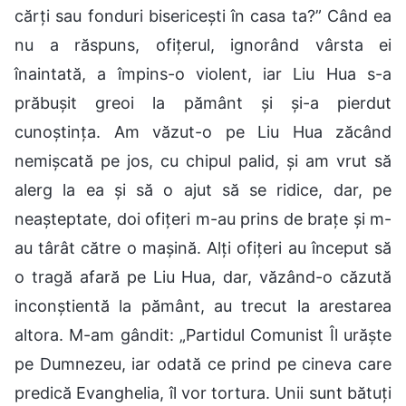
cărți sau fonduri bisericești în casa ta?” Când ea
nu a răspuns, ofițerul, ignorând vârsta ei
înaintată, a împins-o violent, iar Liu Hua s-a
prăbușit greoi la pământ și și-a pierdut
cunoștința. Am văzut-o pe Liu Hua zăcând
nemișcată pe jos, cu chipul palid, și am vrut să
alerg la ea și să o ajut să se ridice, dar, pe
neașteptate, doi ofițeri m-au prins de brațe și m-
au târât către o mașină. Alți ofițeri au început să
o tragă afară pe Liu Hua, dar, văzând-o căzută
inconștientă la pământ, au trecut la arestarea
altora. M-am gândit: „Partidul Comunist Îl urăște
pe Dumnezeu, iar odată ce prind pe cineva care
predică Evanghelia, îl vor tortura. Unii sunt bătuți