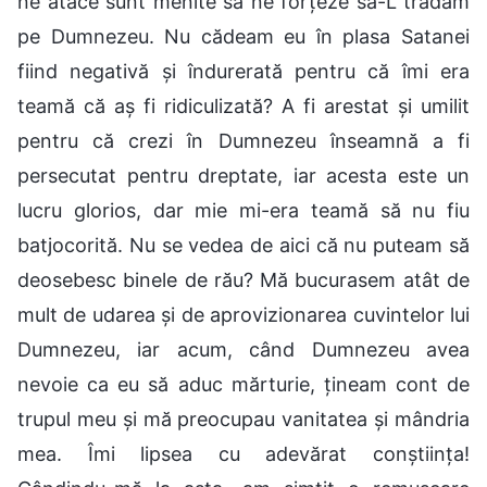
ne atace sunt menite să ne forțeze să-L trădăm
pe Dumnezeu. Nu cădeam eu în plasa Satanei
fiind negativă și îndurerată pentru că îmi era
teamă că aș fi ridiculizată? A fi arestat și umilit
pentru că crezi în Dumnezeu înseamnă a fi
persecutat pentru dreptate, iar acesta este un
lucru glorios, dar mie mi-era teamă să nu fiu
batjocorită. Nu se vedea de aici că nu puteam să
deosebesc binele de rău? Mă bucurasem atât de
mult de udarea și de aprovizionarea cuvintelor lui
Dumnezeu, iar acum, când Dumnezeu avea
nevoie ca eu să aduc mărturie, țineam cont de
trupul meu și mă preocupau vanitatea și mândria
mea. Îmi lipsea cu adevărat conștiința!