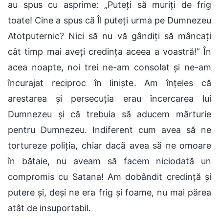
au spus cu asprime: „Puteți să muriți de frig
toate! Cine a spus că Îl puteți urma pe Dumnezeu
Atotputernic? Nici să nu vă gândiți să mâncați
cât timp mai aveți credința aceea a voastră!” În
acea noapte, noi trei ne-am consolat și ne-am
încurajat reciproc în liniște. Am înțeles că
arestarea și persecuția erau încercarea lui
Dumnezeu și că trebuia să aducem mărturie
pentru Dumnezeu. Indiferent cum avea să ne
tortureze poliția, chiar dacă avea să ne omoare
în bătaie, nu aveam să facem niciodată un
compromis cu Satana! Am dobândit credință și
putere și, deși ne era frig și foame, nu mai părea
atât de insuportabil.