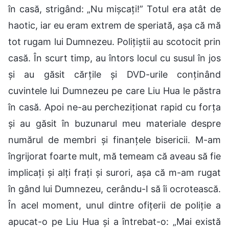
în casă, strigând: „Nu mișcați!” Totul era atât de
haotic, iar eu eram extrem de speriată, așa că mă
tot rugam lui Dumnezeu. Polițiștii au scotocit prin
casă. În scurt timp, au întors locul cu susul în jos
și au găsit cărțile și DVD-urile conținând
cuvintele lui Dumnezeu pe care Liu Hua le păstra
în casă. Apoi ne-au percheziționat rapid cu forța
și au găsit în buzunarul meu materiale despre
numărul de membri și finanțele bisericii. M-am
îngrijorat foarte mult, mă temeam că aveau să fie
implicați și alți frați și surori, așa că m-am rugat
în gând lui Dumnezeu, cerându-I să îi ocrotească.
În acel moment, unul dintre ofițerii de poliție a
apucat-o pe Liu Hua și a întrebat-o: „Mai există