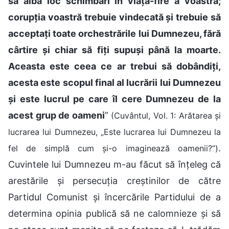
să aibă loc schimbări în viața-fire a voastră;
corupția voastră trebuie vindecată și trebuie să
acceptați toate orchestrările lui Dumnezeu, fără
cârtire și chiar să fiți supuși până la moarte.
Aceasta este ceea ce ar trebui să dobândiți,
acesta este scopul final al lucrării lui Dumnezeu
și este lucrul pe care îl cere Dumnezeu de la
acest grup de oameni
”
(Cuvântul, Vol. 1: Arătarea și
lucrarea lui Dumnezeu, „Este lucrarea lui Dumnezeu la
.
fel de simplă cum și-o imaginează oamenii?”)
Cuvintele lui Dumnezeu m-au făcut să înțeleg că
arestările și persecuția creștinilor de către
Partidul Comunist și încercările Partidului de a
determina opinia publică să ne calomnieze și să