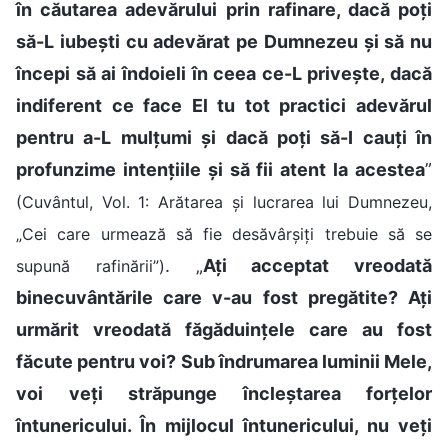
în căutarea adevărului prin rafinare, dacă poți
să-L iubești cu adevărat pe Dumnezeu și să nu
începi să ai îndoieli în ceea ce-L privește, dacă
indiferent ce face El tu tot practici adevărul
pentru a-L mulțumi și dacă poți să-I cauți în
profunzime intențiile și să fii atent la acestea
”
(Cuvântul, Vol. 1: Arătarea și lucrarea lui Dumnezeu,
„Cei care urmează să fie desăvârșiți trebuie să se
. „
Ați acceptat vreodată
supună rafinării”)
binecuvântările care v-au fost pregătite? Ați
urmărit vreodată făgăduințele care au fost
făcute pentru voi? Sub îndrumarea luminii Mele,
voi veți străpunge încleștarea forțelor
întunericului. În mijlocul întunericului, nu veți