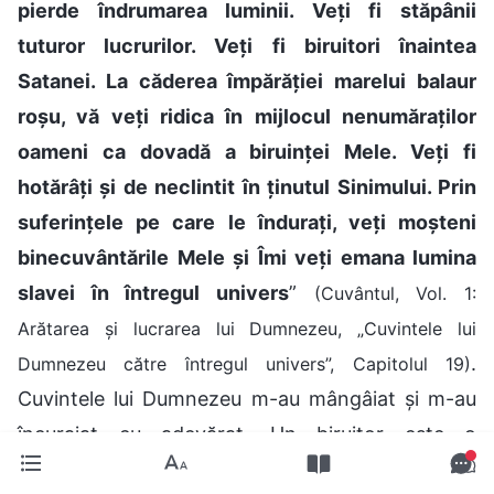
pierde îndrumarea luminii. Veți fi stăpânii
tuturor lucrurilor. Veți fi biruitori înaintea
Satanei. La căderea împărăției marelui balaur
roșu, vă veți ridica în mijlocul nenumăraților
oameni ca dovadă a biruinței Mele. Veți fi
hotărâți și de neclintit în ținutul Sinimului. Prin
suferințele pe care le îndurați, veți moșteni
binecuvântările Mele și Îmi veți emana lumina
slavei în întregul univers
”
(Cuvântul, Vol. 1:
Arătarea și lucrarea lui Dumnezeu, „Cuvintele lui
.
Dumnezeu către întregul univers”, Capitolul 19)
Cuvintele lui Dumnezeu m-au mângâiat și m-au
încurajat cu adevărat. Un biruitor este o
persoană care, în mijlocul persecuției și al