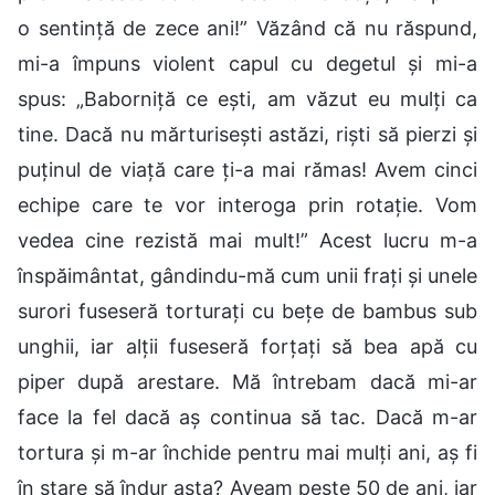
o sentință de zece ani!” Văzând că nu răspund,
mi-a împuns violent capul cu degetul și mi-a
spus: „Baborniță ce ești, am văzut eu mulți ca
tine. Dacă nu mărturisești astăzi, riști să pierzi și
puținul de viață care ți-a mai rămas! Avem cinci
echipe care te vor interoga prin rotație. Vom
vedea cine rezistă mai mult!” Acest lucru m-a
înspăimântat, gândindu-mă cum unii frați și unele
surori fuseseră torturați cu bețe de bambus sub
unghii, iar alții fuseseră forțați să bea apă cu
piper după arestare. Mă întrebam dacă mi-ar
face la fel dacă aș continua să tac. Dacă m-ar
tortura și m-ar închide pentru mai mulți ani, aș fi
în stare să îndur asta? Aveam peste 50 de ani, iar