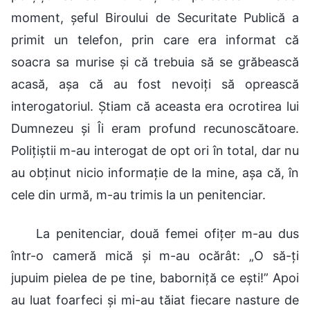
moment, șeful Biroului de Securitate Publică a
primit un telefon, prin care era informat că
soacra sa murise și că trebuia să se grăbească
acasă, așa că au fost nevoiți să oprească
interogatoriul. Știam că aceasta era ocrotirea lui
Dumnezeu și Îi eram profund recunoscătoare.
Polițiștii m-au interogat de opt ori în total, dar nu
au obținut nicio informație de la mine, așa că, în
cele din urmă, m-au trimis la un penitenciar.
La penitenciar, două femei ofițer m-au dus
într-o cameră mică și m-au ocărât: „O să-ți
jupuim pielea de pe tine, baborniță ce ești!” Apoi
au luat foarfeci și mi-au tăiat fiecare nasture de