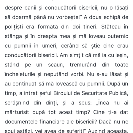
despre banii și conducătorii bisericii, nu o lăsați
să doarmă până nu vorbește!” A doua echipă de
polițiști era formată din doi tineri. Stăteau în
stânga și în dreapta mea și mă loveau puternic
cu pumnii în umeri, cerând să știe cine erau
conducătorii bisericii. Am simțit că mă ia cu leșin,
stând pe un scaun, tremurând din toate
încheieturile și neputând vorbi. Nu s-au lăsat și
au continuat să mă lovească cu pumnii. După un
timp, a intrat șeful Biroului de Securitate Publică,
scrâșnind din dinți, și a spus: „Încă nu ai
mărturisit după tot acest timp? Cine ți-a dat
documentele financiare ale bisericii? Dacă nu ne
spui astăzi, vei avea de suferit!” Auzind aceasta,