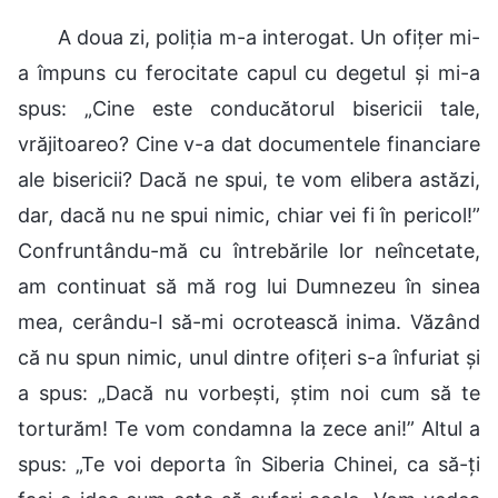
A doua zi, poliția m-a interogat. Un ofițer mi-
a împuns cu ferocitate capul cu degetul și mi-a
spus: „Cine este conducătorul bisericii tale,
vrăjitoareo? Cine v-a dat documentele financiare
ale bisericii? Dacă ne spui, te vom elibera astăzi,
dar, dacă nu ne spui nimic, chiar vei fi în pericol!”
Confruntându-mă cu întrebările lor neîncetate,
am continuat să mă rog lui Dumnezeu în sinea
mea, cerându-I să-mi ocrotească inima. Văzând
că nu spun nimic, unul dintre ofițeri s-a înfuriat și
a spus: „Dacă nu vorbești, știm noi cum să te
torturăm! Te vom condamna la zece ani!” Altul a
spus: „Te voi deporta în Siberia Chinei, ca să-ți