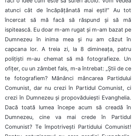
faci o idee cum este să suferi acolo. Vom vedea
atunci cât de încăpățânată mai ești!” Au tot
încercat să mă facă să răspund și să mă
ispitească. Eu doar m-am rugat și m-am bazat pe
Dumnezeu în inima mea și nu am căzut în
capcana lor. A treia zi, la 8 dimineața, patru
polițiști m-au chemat să mă fotografieze. Un
ofițer, cu un zâmbet fals, m-a întrebat: „Știi de ce
te fotografiem? Mănânci mâncarea Partidului
Comunist, dar nu crezi în Partidul Comunist, ci
crezi în Dumnezeu și propovăduiești Evanghelia.
Dacă toată lumea începe acum să creadă în
Dumnezeu, cine va mai crede în Partidul
Comunist? Te împotrivești Partidului Comunist!