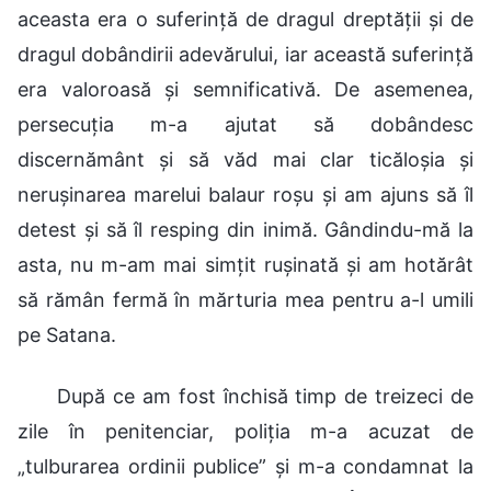
aceasta era o suferință de dragul dreptății și de
dragul dobândirii adevărului, iar această suferință
era valoroasă și semnificativă. De asemenea,
persecuția m-a ajutat să dobândesc
discernământ și să văd mai clar ticăloșia și
nerușinarea marelui balaur roșu și am ajuns să îl
detest și să îl resping din inimă. Gândindu-mă la
asta, nu m-am mai simțit rușinată și am hotărât
să rămân fermă în mărturia mea pentru a-l umili
pe Satana.
După ce am fost închisă timp de treizeci de
zile în penitenciar, poliția m-a acuzat de
„tulburarea ordinii publice” și m-a condamnat la