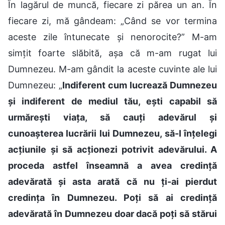
În lagărul de muncă, fiecare zi părea un an. În
fiecare zi, mă gândeam: „Când se vor termina
aceste zile întunecate și nenorocite?” M-am
simțit foarte slăbită, așa că m-am rugat lui
Dumnezeu. M-am gândit la aceste cuvinte ale lui
Dumnezeu: „
Indiferent cum lucrează Dumnezeu
și indiferent de mediul tău, ești capabil să
urmărești viața, să cauți adevărul și
cunoașterea lucrării lui Dumnezeu, să-I înțelegi
acțiunile și să acționezi potrivit adevărului. A
proceda astfel înseamnă a avea credință
adevărată și asta arată că nu ți-ai pierdut
credința în Dumnezeu. Poți să ai credință
adevărată în Dumnezeu doar dacă poți să stărui