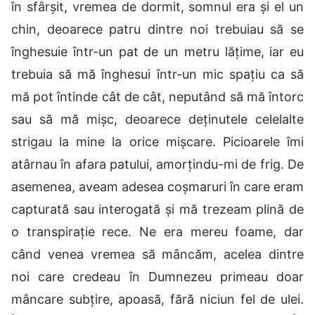
în sfârșit, vremea de dormit, somnul era și el un
chin, deoarece patru dintre noi trebuiau să se
înghesuie într-un pat de un metru lățime, iar eu
trebuia să mă înghesui într-un mic spațiu ca să
mă pot întinde cât de cât, neputând să mă întorc
sau să mă mișc, deoarece deținutele celelalte
strigau la mine la orice mișcare. Picioarele îmi
atârnau în afara patului, amorțindu-mi de frig. De
asemenea, aveam adesea coșmaruri în care eram
capturată sau interogată și mă trezeam plină de
o transpirație rece. Ne era mereu foame, dar
când venea vremea să mâncăm, acelea dintre
noi care credeau în Dumnezeu primeau doar
mâncare subțire, apoasă, fără niciun fel de ulei.