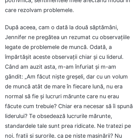
potrivnică, sentimentele mele afectând modul în
care rezolvam problemele.
După aceea, cam o dată la două săptămâni,
Jennifer ne pregătea un rezumat cu observațiile
legate de problemele de muncă. Odată, a
împărtășit aceste observații chiar și cu liderul.
Când am auzit asta, m-am înfuriat și m-am
gândit: „Am făcut niște greșeli, dar cu un volum
de muncă atât de mare în fiecare lună, nu era
normal să fie și lucruri mărunte care nu erau
făcute cum trebuie? Chiar era necesar să îi spună
liderului? Te obsedează lucrurile mărunte,
standardele tale sunt prea ridicate. Ne tratezi pe
noi, frații și surorile, ca pe niște mașinării? Nu