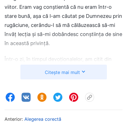
viitor. Eram vag conștientă că nu eram într-o
stare bună, așa că l-am căutat pe Dumnezeu prin
rugăciune, cerându-I să mă călăuzească să-mi
învăț lecția și să-mi dobândesc conștiința de sine
în această privință.
Într-o zi, în timpul devoționalelor, am citit din
cuvintele lui Dumnezeu și asta m-a ajutat să
Citește mai mult
conștientizez starea în care mă aflam. Cuvintele
lui Dumnezeu spun: „
Să îți placă să te cerți
despre ce e bine și ce e rău înseamnă să încerci
să clarifici ce este bine sau rău în fiecare
problemă, să nu te oprești până când problema
Anterior:
Alegerea corectă
nu a fost clarificată și s-a înțeles cine a avut