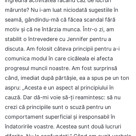
îngreuna activitatea făcând caz de lucruri
mărunte? Nu i-am luat niciodată sugestiile în
seamă, gândindu-mă că făcea scandal fără
motiv și că ne întârzia munca. Într-o zi, am
stabilit o întrevedere cu Jennifer pentru a
discuta. Am folosit câteva principii pentru a-i
comunica modul în care cicăleala ei afecta
progresul muncii noastre. Am fost surprinsă
când, imediat după părtășie, ea a spus pe un ton
aspru: „Acesta e un aspect al principiului în
cauză. Dar dă-mi voie să-ți reamintesc: să nu
crezi că principiile sunt o scuză pentru un
comportament superficial și iresponsabil în
îndatoririle voastre. Acestea sunt două lucruri