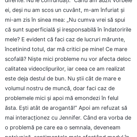
diferite. Nu le confundați.” Când am auzit vorbele
ei, deși nu am scos un cuvânt, m-am înfuriat și
mi-am zis în sinea mea: „Nu cumva vrei să spui
că sunt superficială și iresponsabilă în îndatoririle
mele? E evident că faci caz de lucruri mărunte,
încetinind totul, dar mă critici pe mine! Ce mare
scofală? Niște mici probleme nu vor afecta deloc
calitatea videoclipurilor, iar ceea ce am realizat
este deja destul de bun. Nu știi cât de mare e
volumul nostru de muncă, doar faci caz de
problemele mici și apoi mă emondezi în felul
ăsta. Ești atât de arogantă!” Apoi am refuzat să
mai interacționez cu Jennifer. Când era vorba de
o problemă pe care ea o semnala, deveneam