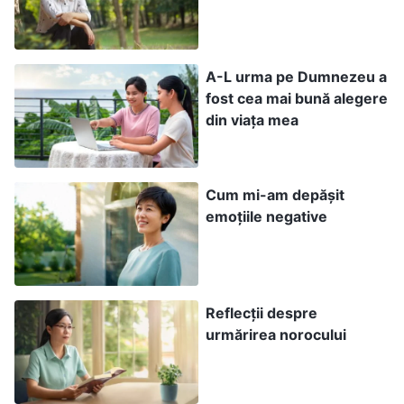
motive întemeiate și cine nu, cine exprimă o
doctrină mai înaltă; asta este ceea ce sondează.
Când Dumnezeu îi supune pe oameni la
A-L urma pe Dumnezeu a
fost cea mai bună alegere
încercări, ei încearcă întotdeauna să Îi aducă
din viața mea
argumente, vin întotdeauna cu un motiv sau
altul. Oare discută Dumnezeu astfel de lucruri
cu tine? Întreabă Dumnezeu care este
Cum mi-am depășit
contextul? Întreabă Dumnezeu care sunt
emoțiile negative
motivele și cauzele tale? Nu o face. Dumnezeu
te întreabă dacă ai o atitudine de ascultare sau
de împotrivire atunci când te-a încercat.
Reflecții despre
Dumnezeu te întreabă dacă înțelegi adevărul
urmărirea norocului
sau nu, dacă ești supus sau nu. Asta este tot
ceea ce te întreabă Dumnezeu, nimic altceva.