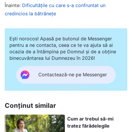
dreptate și cine a greșit și să te fixezi cu
Înainte:
Dificultățile cu care s-a confruntat un
credincios la bătrânețe
încăpățânare pe lucruri fără rost. Dar, ce rost are
să acționezi așa? Este, în cele din urmă, corect
să te cerți despre bine și rău?
(Nu.)
Care este
Ești norocos! Apasă pe butonul de Messenger
greșeala? Există vreo legătură între acest lucru
pentru a ne contacta, ceea ce te va ajuta să ai
ocazia de a întâmpina pe Domnul și de a obține
și practicarea adevărului?
(Nu există nicio
binecuvântarea lui Dumnezeu în 2026!
legătură.)
De ce spui că nu există nicio
legătură? A te certa despre bine și rău nu
Contactează-ne pe Messenger
înseamnă respectarea adevărurilor-principii, nu
înseamnă a discuta sau a avea părtășie despre
adevărurile-principii; în schimb, oamenii
Conținut similar
vorbesc întotdeauna despre cine are dreptate
și cine nu, cine procedează corect și cine
Cum ar trebui să-mi
tratez fărădelegile
greșește, cine este rațional și cine nu, cine are