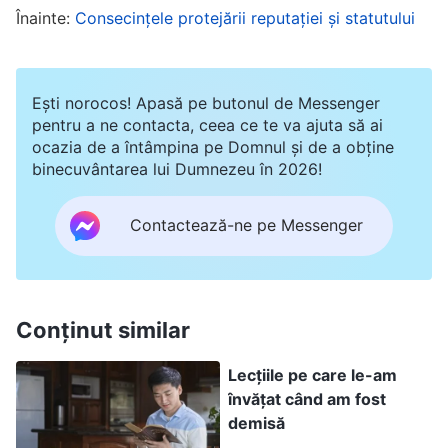
Înainte:
Consecințele protejării reputației și statutului
surorilor cu probleme în utilizarea computerului
era și ea o cerință urgentă și astfel, cu acest
gând, vinovăția mea dispărea. Într-o zi, m-am
Ești norocos! Apasă pe butonul de Messenger
dus să-mi îndeplinesc datoria numai după ce m-
pentru a ne contacta, ceea ce te va ajuta să ai
ocazia de a întâmpina pe Domnul și de a obține
am jucat un timp cu calculatorul și, ca urmare,
binecuvântarea lui Dumnezeu în 2026!
am constatat că ratasem finalizarea unei sarcini
destul de urgente, provocând întârzieri. Abia
Contactează-ne pe Messenger
atunci mi s-a făcut frică. Această întârziere se
produsese din cauza lipsei mele de concentrare
asupra responsabilităților principale. Mi-au venit
Conținut similar
în minte și alte sarcini care ar fi trebuit finalizate,
Lecțiile pe care le-am
dar nu fuseseră, precum și altele, care ar fi
învățat când am fost
trebuit urmărite, dar nu fuseseră. Acest lucru
demisă
afectase progresul lucrării și am simțit un pic de