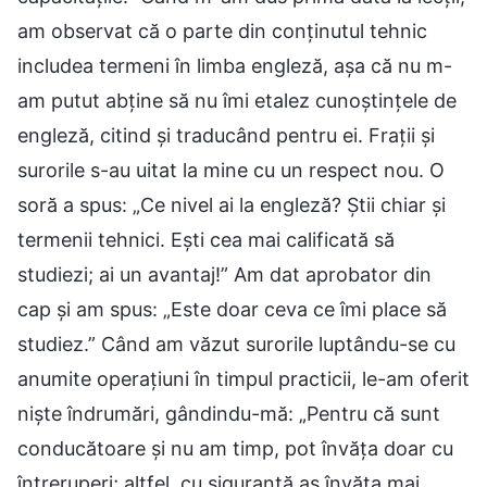
am observat că o parte din conținutul tehnic
includea termeni în limba engleză, așa că nu m-
am putut abține să nu îmi etalez cunoștințele de
engleză, citind și traducând pentru ei. Frații și
surorile s-au uitat la mine cu un respect nou. O
soră a spus: „Ce nivel ai la engleză? Știi chiar și
termenii tehnici. Ești cea mai calificată să
studiezi; ai un avantaj!” Am dat aprobator din
cap și am spus: „Este doar ceva ce îmi place să
studiez.” Când am văzut surorile luptându-se cu
anumite operațiuni în timpul practicii, le-am oferit
niște îndrumări, gândindu-mă: „Pentru că sunt
conducătoare și nu am timp, pot învăța doar cu
întreruperi; altfel, cu siguranță aș învăța mai