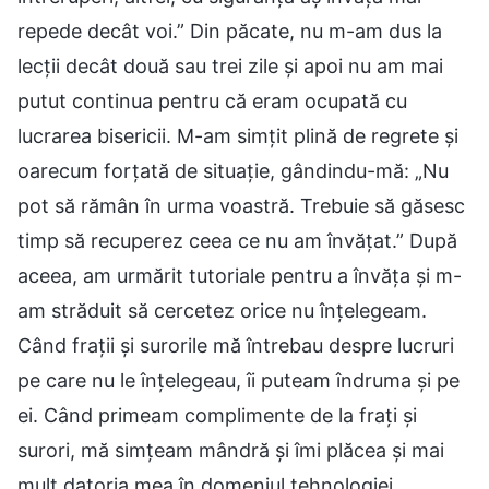
repede decât voi.” Din păcate, nu m-am dus la
lecții decât două sau trei zile și apoi nu am mai
putut continua pentru că eram ocupată cu
lucrarea bisericii. M-am simțit plină de regrete și
oarecum forțată de situație, gândindu-mă: „Nu
pot să rămân în urma voastră. Trebuie să găsesc
timp să recuperez ceea ce nu am învățat.” După
aceea, am urmărit tutoriale pentru a învăța și m-
am străduit să cercetez orice nu înțelegeam.
Când frații și surorile mă întrebau despre lucruri
pe care nu le înțelegeau, îi puteam îndruma și pe
ei. Când primeam complimente de la frați și
surori, mă simțeam mândră și îmi plăcea și mai
mult datoria mea în domeniul tehnologiei