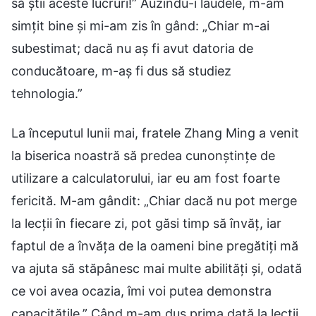
să știi aceste lucruri!” Auzindu-i laudele, m-am
simțit bine și mi-am zis în gând: „Chiar m-ai
subestimat; dacă nu aș fi avut datoria de
conducătoare, m-aș fi dus să studiez
tehnologia.”
La începutul lunii mai, fratele Zhang Ming a venit
la biserica noastră să predea cunonștințe de
utilizare a calculatorului, iar eu am fost foarte
fericită. M-am gândit: „Chiar dacă nu pot merge
la lecții în fiecare zi, pot găsi timp să învăț, iar
faptul de a învăța de la oameni bine pregătiți mă
va ajuta să stăpânesc mai multe abilități și, odată
ce voi avea ocazia, îmi voi putea demonstra
capacitățile.” Când m-am dus prima dată la lecții,