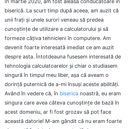
În martie 2020, am fost aleasă conducătoare în
biserică. La scurt timp după aceea, am auzit că
unii frați și unele surori veneau să predea
cunoștințe de utilizare a calculatorului și să
formeze câțiva tehnicieni în computere. Am
devenit foarte interesată imediat ce am auzit
despre asta. Întotdeauna fusesem interesată de
tehnologia calculatoarelor și chiar o studiasem
singură în timpul meu liber, așa că aveam o
dorință puternică de a-mi însuși aceste abilități.
Având în vedere că, în
biserica
noastră, eu eram
singura care avea câteva cunoștințe de bază în
acest domeniu, ar fi fost grozav să pot face
această datorie! M-am gândit că nu eram foarte