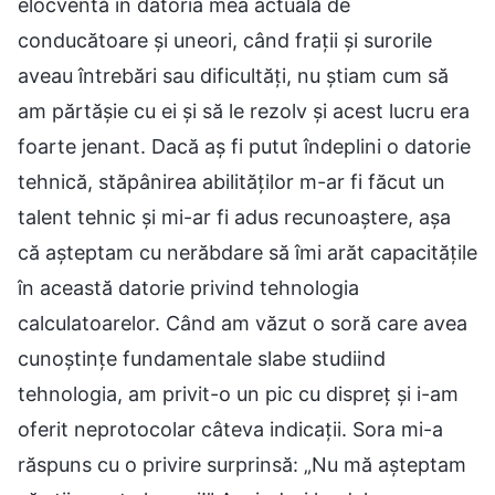
elocventă în datoria mea actuală de
conducătoare și uneori, când frații și surorile
aveau întrebări sau dificultăți, nu știam cum să
am părtășie cu ei și să le rezolv și acest lucru era
foarte jenant. Dacă aș fi putut îndeplini o datorie
tehnică, stăpânirea abilităților m-ar fi făcut un
talent tehnic și mi-ar fi adus recunoaștere, așa
că așteptam cu nerăbdare să îmi arăt capacitățile
în această datorie privind tehnologia
calculatoarelor. Când am văzut o soră care avea
cunoștințe fundamentale slabe studiind
tehnologia, am privit-o un pic cu dispreț și i-am
oferit neprotocolar câteva indicații. Sora mi-a
răspuns cu o privire surprinsă: „Nu mă așteptam