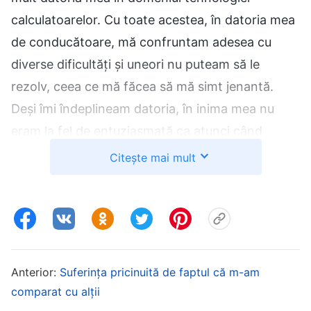
calculatoarelor. Cu toate acestea, în datoria mea
de conducătoare, mă confruntam adesea cu
diverse dificultăți și uneori nu puteam să le
rezolv, ceea ce mă făcea să mă simt jenantă.
Deși îmi îndeplineam datoria, în inima mea nu
eram la fel de entuziasmată ca atunci când
studiam tehnologia calculatoarelor și nici nu mă
Citește mai mult
gândeam cum să îmi fac bine datoria. În loc de
asta, mă axam pe studiul tehnologiei
computerelor. Uneori mă simțeam un pic
vinovată, gândindu-mă: „Nu cumva nu mă ocup
de datoria mea propriu-zisă?” Dar apoi mă
Anterior:
Suferința pricinuită de faptul că m-am
gândeam la faptul că abilitățile tehnicienilor IT
comparat cu alții
din biserică erau medii și că ajutarea fraților și