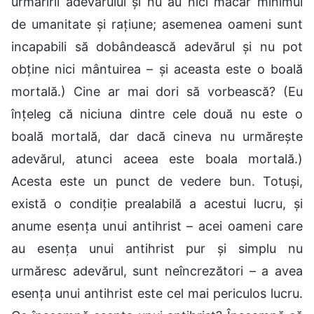
urmăririi adevărului și nu au nici măcar minimul
de umanitate și rațiune; asemenea oameni sunt
incapabili să dobândească adevărul și nu pot
obține nici mântuirea – și aceasta este o boală
mortală.) Cine ar mai dori să vorbească? (Eu
înțeleg că niciuna dintre cele două nu este o
boală mortală, dar dacă cineva nu urmărește
adevărul, atunci aceea este boala mortală.)
Acesta este un punct de vedere bun. Totuși,
există o condiție prealabilă a acestui lucru, și
anume esența unui antihrist – acei oameni care
au esența unui antihrist pur și simplu nu
urmăresc adevărul, sunt neîncrezători – a avea
esența unui antihrist este cel mai periculos lucru.