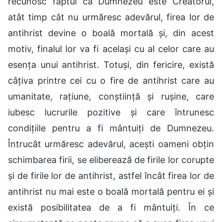
recunosc faptul că Dumnezeu este Creatorul,
atât timp cât nu urmăresc adevărul, firea lor de
antihrist devine o boală mortală și, din acest
motiv, finalul lor va fi același cu al celor care au
esența unui antihrist. Totuși, din fericire, există
câțiva printre cei cu o fire de antihrist care au
umanitate, rațiune, conștiință și rușine, care
iubesc lucrurile pozitive și care întrunesc
condițiile pentru a fi mântuiți de Dumnezeu.
Întrucât urmăresc adevărul, acești oameni obțin
schimbarea firii, se eliberează de firile lor corupte
și de firile lor de antihrist, astfel încât firea lor de
antihrist nu mai este o boală mortală pentru ei și
există posibilitatea de a fi mântuiți. În ce