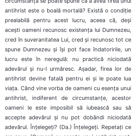
circumstanță se poate spune că a avea firea unui
antihrist este o boală mortală? Există o condiție
prealabilă pentru acest lucru, aceea că, deși
acești oameni recunosc existența lui Dumnezeu,
cred în suveranitatea Lui, cred și recunosc tot ce
spune Dumnezeu și își pot face îndatoririle, un
lucru este în neregulă: nu practică niciodată
adevărul și nu-l urmăresc. Așadar, firea lor de
antihrist devine fatală pentru ei și le poate lua
viața. Când vine vorba de oameni cu esența unui
antihrist, indiferent de circumstanțe, acestor
oameni le este imposibil să iubească sau să
accepte adevărul și nu pot dobândi niciodată
adevărul. Înțelegeți? (Da.) Înțelegeți. Repetați ce