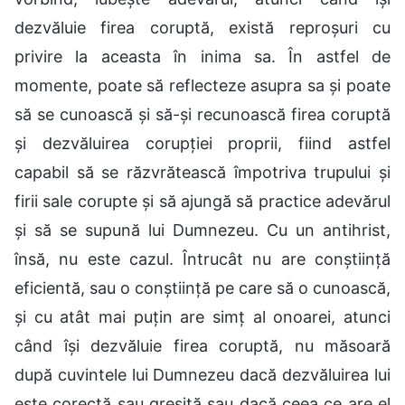
dezvăluie firea coruptă, există reproșuri cu
privire la aceasta în inima sa. În astfel de
momente, poate să reflecteze asupra sa și poate
să se cunoască și să-și recunoască firea coruptă
și dezvăluirea corupției proprii, fiind astfel
capabil să se răzvrătească împotriva trupului și
firii sale corupte și să ajungă să practice adevărul
și să se supună lui Dumnezeu. Cu un antihrist,
însă, nu este cazul. Întrucât nu are conștiință
eficientă, sau o conștiință pe care să o cunoască,
și cu atât mai puțin are simț al onoarei, atunci
când își dezvăluie firea coruptă, nu măsoară
după cuvintele lui Dumnezeu dacă dezvăluirea lui
este corectă sau greșită sau dacă ceea ce are el