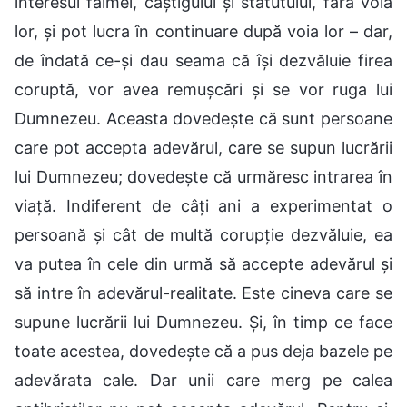
interesul faimei, câștigului și statutului, fără voia
lor, și pot lucra în continuare după voia lor – dar,
de îndată ce-și dau seama că își dezvăluie firea
coruptă, vor avea remușcări și se vor ruga lui
Dumnezeu. Aceasta dovedește că sunt persoane
care pot accepta adevărul, care se supun lucrării
lui Dumnezeu; dovedește că urmăresc intrarea în
viață. Indiferent de câți ani a experimentat o
persoană și cât de multă corupție dezvăluie, ea
va putea în cele din urmă să accepte adevărul și
să intre în adevărul-realitate. Este cineva care se
supune lucrării lui Dumnezeu. Și, în timp ce face
toate acestea, dovedește că a pus deja bazele pe
adevărata cale. Dar unii care merg pe calea