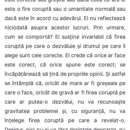
este o fire coruptă sau o umanitate normală sau
dacă este în acord cu adevărul. El nu reflectează
niciodată asupra acestor lucruri. Prin urmare,
cum se comportă? El susține invariabil că firea
coruptă pe care o dezvăluie și drumul pe care îl
alege sunt cele corecte. El crede că orice ar face
este corect, că orice spune este corect; se
încăpățânează să țină de propriile opinii. Și astfel
se întâmplă că, oricât de mare ar fi greșeala pe
care o face, oricât de gravă ar fi firea coruptă pe
care ar putea-o dezvălui, nu va recunoaște
gravitatea problemei și, cu siguranță, nu va
înțelege firea coruptă pe care a revelat-o.
Desigur, nici nu-și va lăsa dorințele deoparte, nu