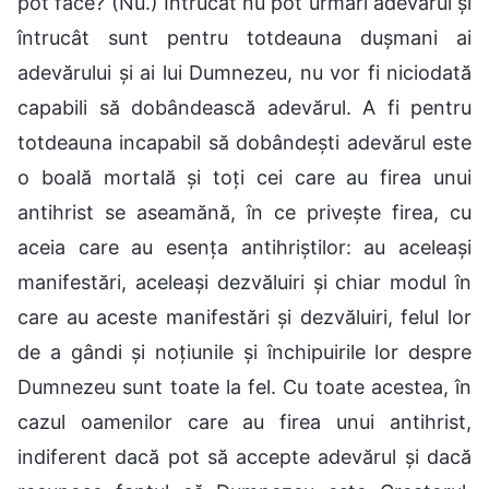
pot face? (Nu.) Întrucât nu pot urmări adevărul și
întrucât sunt pentru totdeauna dușmani ai
adevărului și ai lui Dumnezeu, nu vor fi niciodată
capabili să dobândească adevărul. A fi pentru
totdeauna incapabil să dobândești adevărul este
o boală mortală și toți cei care au firea unui
antihrist se aseamănă, în ce privește firea, cu
aceia care au esența antihriștilor: au aceleași
manifestări, aceleași dezvăluiri și chiar modul în
care au aceste manifestări și dezvăluiri, felul lor
de a gândi și noțiunile și închipuirile lor despre
Dumnezeu sunt toate la fel. Cu toate acestea, în
cazul oamenilor care au firea unui antihrist,
indiferent dacă pot să accepte adevărul și dacă