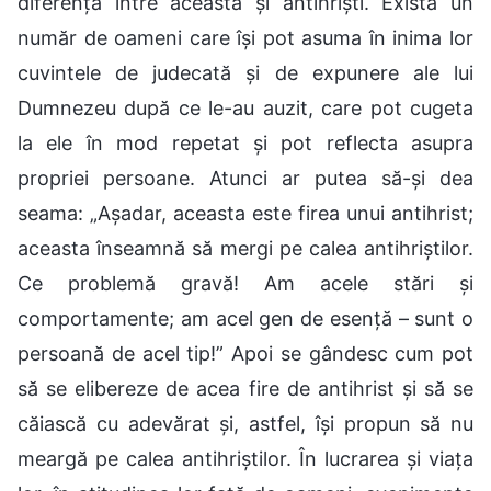
diferență între aceasta și antihriști. Există un
număr de oameni care își pot asuma în inima lor
cuvintele de judecată și de expunere ale lui
Dumnezeu după ce le-au auzit, care pot cugeta
la ele în mod repetat și pot reflecta asupra
propriei persoane. Atunci ar putea să-și dea
seama: „Așadar, aceasta este firea unui antihrist;
aceasta înseamnă să mergi pe calea antihriștilor.
Ce problemă gravă! Am acele stări și
comportamente; am acel gen de esență – sunt o
persoană de acel tip!” Apoi se gândesc cum pot
să se elibereze de acea fire de antihrist și să se
căiască cu adevărat și, astfel, își propun să nu
meargă pe calea antihriștilor. În lucrarea și viața