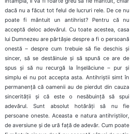
întâmpla, îi va fi foarte greu să fie mântuit, chiar
dacă nu a făcut tot felul de lucruri rele. De ce nu
poate fi mântuit un antihrist? Pentru că nu
acceptă deloc adevărul. Cu toate acestea, casa
lui Dumnezeu are părtășie despre a fi o persoană
onestă – despre cum trebuie să fie deschis și
sincer, să se destăinuie și să spună ce are de
spus și să nu recurgă la înșelăciune – pur și
simplu ei nu pot accepta asta. Antihriștii simt în
permanență că oamenii au de pierdut din cauza
sincerității și că este o nesăbuință să spui
adevărul. Sunt absolut hotărâți să nu fie
persoane oneste. Aceasta e natura antihriștilor,
de aversiune și de ură față de adevăr. Cum poate