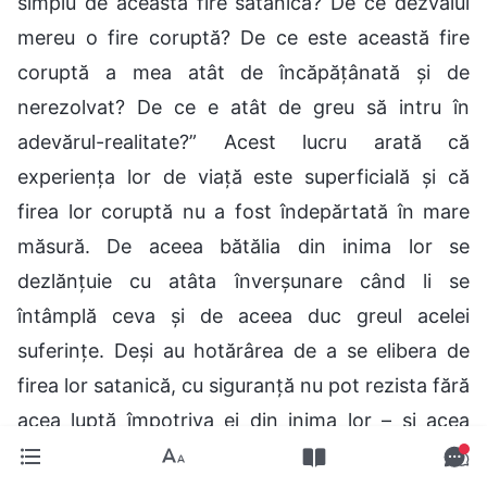
simplu de această fire satanică? De ce dezvălui
mereu o fire coruptă? De ce este această fire
coruptă a mea atât de încăpățânată și de
nerezolvat? De ce e atât de greu să intru în
adevărul-realitate?” Acest lucru arată că
experiența lor de viață este superficială și că
firea lor coruptă nu a fost îndepărtată în mare
măsură. De aceea bătălia din inima lor se
dezlănțuie cu atâta înverșunare când li se
întâmplă ceva și de aceea duc greul acelei
suferințe. Deși au hotărârea de a se elibera de
firea lor satanică, cu siguranță nu pot rezista fără
acea luptă împotriva ei din inima lor – și acea
stare de conflict se intensifică pe zi ce trece. Pe