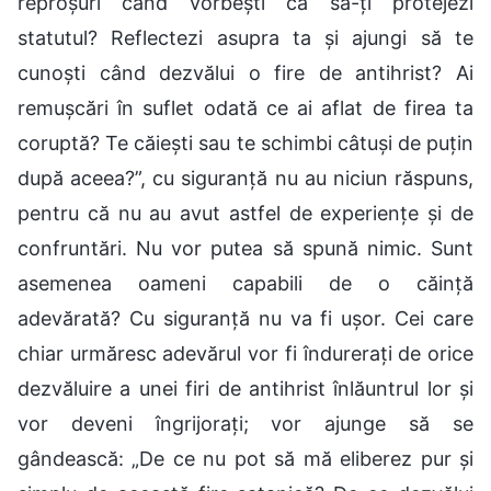
reproșuri când vorbești ca să-ți protejezi
statutul? Reflectezi asupra ta și ajungi să te
cunoști când dezvălui o fire de antihrist? Ai
remușcări în suflet odată ce ai aflat de firea ta
coruptă? Te căiești sau te schimbi câtuși de puțin
după aceea?”, cu siguranță nu au niciun răspuns,
pentru că nu au avut astfel de experiențe și de
confruntări. Nu vor putea să spună nimic. Sunt
asemenea oameni capabili de o căință
adevărată? Cu siguranță nu va fi ușor. Cei care
chiar urmăresc adevărul vor fi îndurerați de orice
dezvăluire a unei firi de antihrist înlăuntrul lor și
vor deveni îngrijorați; vor ajunge să se
gândească: „De ce nu pot să mă eliberez pur și