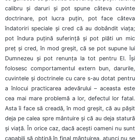
calibru și daruri și pot spune câteva cuvinte
doctrinare, pot lucra puțin, pot face câteva
îndatoriri speciale și cred că au dobândit viața;
pot îndura puțină suferință și pot plăti un mic
preț și cred, în mod greșit, că se pot supune lui
Dumnezeu și pot renunța la tot pentru El. Își
folosesc comportamentul extern bun, darurile,
cuvintele și doctrinele cu care s-au dotat pentru
a înlocui practicarea adevărului – aceasta este
cea mai mare problemă a lor, defectul lor fatal.
Asta îi face să creadă, în mod greșit, că au pășit
deja pe calea spre mântuire și că au deja statură
și viață. În orice caz, dacă acești oameni nu sunt
capabili să obțină în final mântuirea, atunci nu se