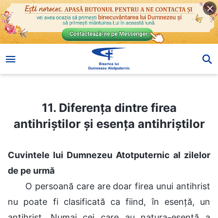
11. Diferența dintre firea antihriștilor și esența antihriștilor
11. Diferența dintre firea
antihriștilor și esența antihriștilor
Cuvintele lui Dumnezeu Atotputernic al zilelor
de pe urmă
O persoană care are doar firea unui antihrist
nu poate fi clasificată ca fiind, în esență, un
antihrist. Numai cei care au natura-esență a