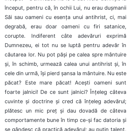
început, pentru că, în ochii Lui, nu erau dușmanii
Săi sau oameni cu esența unui antihrist, ci, mai
degrabă, erau doar oameni cu firi satanice,
corupte. Indiferent câte adevăruri exprimă
Dumnezeu, ei tot nu se luptă pentru adevăr în
căutarea lor. Nu pot păși pe calea spre mântuire
și, în schimb, urmează calea unui antihrist și, în
cele din urmă, își pierd șansa la mântuire. Nu este
păcat? Este mare păcat! Acești oameni sunt
foarte jalnici! De ce sunt jalnici? Înțeleg câteva
cuvinte și doctrine și cred că înțeleg adevărul;
plătesc un mic preț și dau dovadă de câteva
comportamente bune în timp ce-și fac datoria și
se gândesc că practică adevărul; au puțin talent,