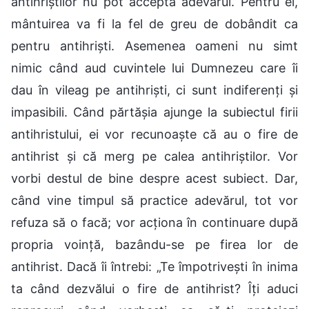
antihriștilor nu pot accepta adevărul. Pentru ei,
mântuirea va fi la fel de greu de dobândit ca
pentru antihriști. Asemenea oameni nu simt
nimic când aud cuvintele lui Dumnezeu care îi
dau în vileag pe antihriști, ci sunt indiferenți și
impasibili. Când părtășia ajunge la subiectul firii
antihristului, ei vor recunoaște că au o fire de
antihrist și că merg pe calea antihriștilor. Vor
vorbi destul de bine despre acest subiect. Dar,
când vine timpul să practice adevărul, tot vor
refuza să o facă; vor acționa în continuare după
propria voință, bazându-se pe firea lor de
antihrist. Dacă îi întrebi: „Te împotrivești în inima
ta când dezvălui o fire de antihrist? Îți aduci