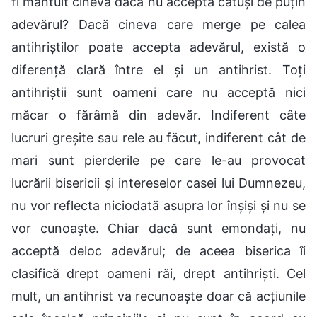
fi mântuit cineva dacă nu acceptă câtuși de puțin
adevărul? Dacă cineva care merge pe calea
antihriștilor poate accepta adevărul, există o
diferență clară între el și un antihrist. Toți
antihriștii sunt oameni care nu acceptă nici
măcar o fărâmă din adevăr. Indiferent câte
lucruri greșite sau rele au făcut, indiferent cât de
mari sunt pierderile pe care le-au provocat
lucrării bisericii și intereselor casei lui Dumnezeu,
nu vor reflecta niciodată asupra lor înșiși și nu se
vor cunoaște. Chiar dacă sunt emondați, nu
acceptă deloc adevărul; de aceea biserica îi
clasifică drept oameni răi, drept antihriști. Cel
mult, un antihrist va recunoaște doar că acțiunile