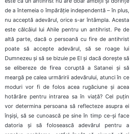
este că un antihrist nu are doar ambiții și dorințe
de a întemeia o împărăție independentă – în plus,
nu acceptă adevărul, orice s-ar întâmpla. Acesta
este călcâiul lui Ahile pentru un antihrist. Pe de
altă parte, dacă o persoană cu fire de antihrist
poate să accepte adevărul, să se roage lui
Dumnezeu și să se bizuie pe El și dacă dorește să
se elibereze de firea coruptă a Satanei și să
meargă pe calea urmăririi adevărului, atunci în ce
moduri vor fi de folos acea rugăciune și acea
hotărâre pentru intrarea sa în viață? Cel puțin
vor determina persoana să reflecteze asupra ei
înșiși, să se cunoască pe sine în timp ce-și face
datoria și să folosească adevărul pentru a