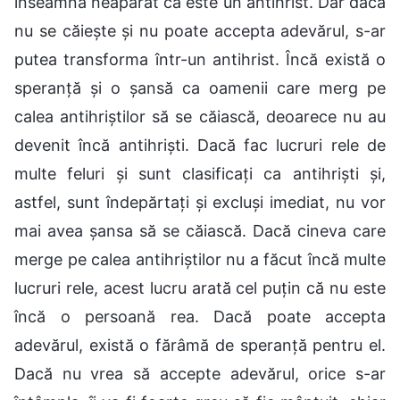
înseamnă neapărat că este un antihrist. Dar dacă
nu se căiește și nu poate accepta adevărul, s-ar
putea transforma într-un antihrist. Încă există o
speranță și o șansă ca oamenii care merg pe
calea antihriștilor să se căiască, deoarece nu au
devenit încă antihriști. Dacă fac lucruri rele de
multe feluri și sunt clasificați ca antihriști și,
astfel, sunt îndepărtați și excluși imediat, nu vor
mai avea șansa să se căiască. Dacă cineva care
merge pe calea antihriștilor nu a făcut încă multe
lucruri rele, acest lucru arată cel puțin că nu este
încă o persoană rea. Dacă poate accepta
adevărul, există o fărâmă de speranță pentru el.
Dacă nu vrea să accepte adevărul, orice s-ar