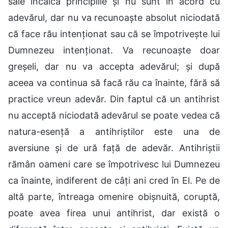
sale încalcă principiile și nu sunt în acord cu
adevărul, dar nu va recunoaște absolut niciodată
că face rău intenționat sau că se împotrivește lui
Dumnezeu intenționat. Va recunoaște doar
greșeli, dar nu va accepta adevărul; și după
aceea va continua să facă rău ca înainte, fără să
practice vreun adevăr. Din faptul că un antihrist
nu acceptă niciodată adevărul se poate vedea că
natura-esență a antihriștilor este una de
aversiune și de ură față de adevăr. Antihriștii
rămân oameni care se împotrivesc lui Dumnezeu
ca înainte, indiferent de câți ani cred în El. Pe de
altă parte, întreaga omenire obișnuită, coruptă,
poate avea firea unui antihrist, dar există o