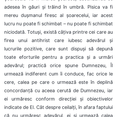
adesea în găuri și trăind în umbră. Pisica va fi
mereu dușmanul firesc al șoarecelui, iar acest
lucru nu poate fi schimbat – nu poate fi schimbat
niciodată. Totuși, există câțiva printre cei care au
firea unui antihrist care iubesc adevărul și
lucrurile pozitive, care sunt dispuși să depună
toate eforturile pentru a practica și a urmări
adevărul; practică orice spune Dumnezeu, Îl
urmează indiferent cum îi conduce, fac orice le
cere, calea pe care o urmează este în deplină
concordanță cu aceea cerută de Dumnezeu, iar
ei urmăresc conform direcției și obiectivelor
indicate de El. Cât despre ceilalți, în afara faptului
că nu urmăresc adevărul, ei și urmează calea