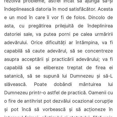
rezolva probleme, astfel încât să ajungă să-și
îndeplinească datoria în mod satisfăcător. Acesta
e un mod în care îi vor fi de folos. Dincolo de
asta, cu pregătirea prilejuită de îndeplinirea
datoriei sale, va putea porni pe calea urmăririi
adevărului. Orice dificultăți ar întâmpina, va fi
capabilă să caute adevărul, să se concentreze
asupra acceptării și practicării adevărului; va fi
capabilă să se elibereze treptat de firea ei
satanică, să se supună lui Dumnezeu și să-L
slăvească. Poate dobândi mântuirea lui
Dumnezeu printr-o astfel de practică. Oamenii cu
o fire de antihrist pot dezvălui ocazional corupție
și pot încă să vorbească și să acționeze în