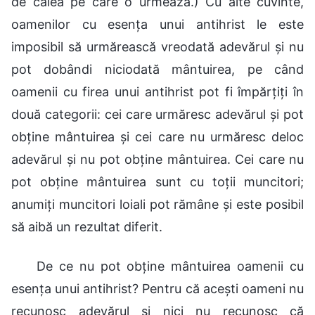
de calea pe care o urmează.) Cu alte cuvinte,
oamenilor cu esența unui antihrist le este
imposibil să urmărească vreodată adevărul și nu
pot dobândi niciodată mântuirea, pe când
oamenii cu firea unui antihrist pot fi împărțiți în
două categorii: cei care urmăresc adevărul și pot
obține mântuirea și cei care nu urmăresc deloc
adevărul și nu pot obține mântuirea. Cei care nu
pot obține mântuirea sunt cu toții muncitori;
anumiți muncitori loiali pot rămâne și este posibil
să aibă un rezultat diferit.
De ce nu pot obține mântuirea oamenii cu
esența unui antihrist? Pentru că acești oameni nu
recunosc adevărul și nici nu recunosc că