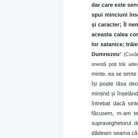
dar care este sens
spui minciuni îns
și caracter; Îl n
aceasta calea cor
lor satanice; trăi
Dumnezeu
”
(Cuvân
onestă poți trăi ad
minte, ea se simte 
își poate lăsa deo
mințind și înșelân
întrebat dacă sin
făcusem, m-am te
supraveghetorul 
dădeam seama că mi