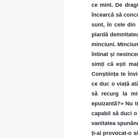
ce mint. De dragu
încearcă să concu
sunt, în cele din 
piardă demnitate
minciuni. Minciun
întinat și nesinc
simți că ești mai
Conștiința te înv
ce duc o viață at
să recurg la mi
epuizantă?» Nu tr
capabil să duci o 
vanitatea spunând
ți-ai provocat-o 