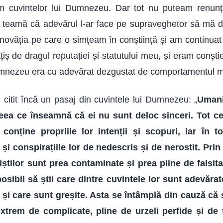
rm cuvintelor lui Dumnezeu. Dar tot nu puteam renunț
e teamă că adevărul l-ar face pe supraveghetor să mă d
inovăția pe care o simțeam în conștiință și am continuat
iș de dragul reputației și statutului meu, și eram conști
mnezeu era cu adevărat dezgustat de comportamentul meu
 citit încă un pasaj din cuvintele lui Dumnezeu: „
Umanit
ceea ce înseamnă că ei nu sunt deloc sinceri. Tot c
 conține propriile lor intenții și scopuri, iar în 
și conspirațiile lor de nedescris și de nerostit. Pri
riștilor sunt prea contaminate și prea pline de falsit
sibil să știi care dintre cuvintele lor sunt adevărat
și care sunt greșite. Asta se întâmplă din cauză că s
extrem de complicate, pline de urzeli perfide și de 