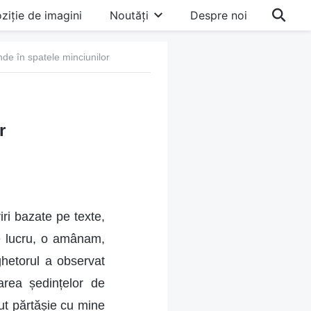
ziție de imagini
Noutăți
Despre noi
de în spatele minciunilor
r
iri bazate pe texte,
e lucru, o amânam,
ghetorul a observat
area ședințelor de
vut părtășie cu mine