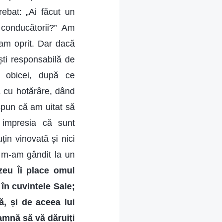
rebat: „Ai făcut un
 conducătorii?” Am
-am oprit. Dar dacă
ti responsabilă de
e obicei, după ce
 cu hotărâre, dând
spun că am uitat să
 impresia că sunt
țin vinovată și nici
, m-am gândit la un
zeu Îi place omul
 în cuvintele Sale;
ă, și de aceea lui
amnă să vă dăruiți