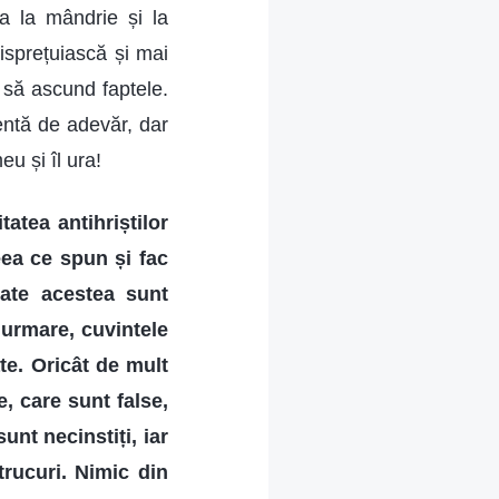
a la mândrie și la
isprețuiască și mai
 să ascund faptele.
entă de adevăr, dar
 și îl ura!
atea antihriștilor
eea ce spun și fac
toate acestea sunt
n urmare, cuvintele
ate. Oricât de mult
e, care sunt false,
unt necinstiți, iar
trucuri. Nimic din