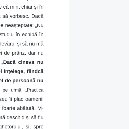
că mint chiar și în
t să vorbesc. Dacă
 pe neașteptate: „Nu
studiu în echipă în
devărul și să nu mă
ei de prânz, dar nu
 „
Dacă cineva nu
 înțelege, fiindcă
tfel de persoană nu
e pe urmă, „Practica
zeu îi plac oamenii
 foarte abătută. M-
ă deschid și să fiu
etorului, și, spre