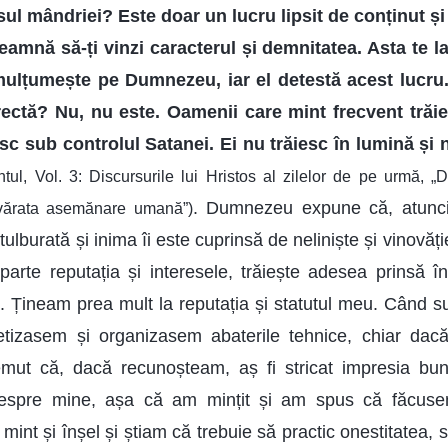
ul mândriei? Este doar un lucru lipsit de conținut și
eamnă să-ți vinzi caracterul și demnitatea. Asta te l
emulțumește pe Dumnezeu, iar el detestă acest lucru
ectă? Nu, nu este. Oamenii care mint frecvent trăie
esc sub controlul Satanei. Ei nu trăiesc în lumină și n
tul, Vol. 3: Discursurile lui Hristos al zilelor de pe urmă, „
. Dumnezeu expune că, atunc
evărata asemănare umană”)
tulburată și inima îi este cuprinsă de neliniște și vinovăți
parte reputația și interesele, trăiește adesea prinsă 
d. Țineam prea mult la reputația și statutul meu. Când 
tetizasem și organizasem abaterile tehnice, chiar dac
mut că, dacă recunoșteam, aș fi stricat impresia bu
despre mine, așa că am mințit și am spus că făcusem
nt și înșel și știam că trebuie să practic onestitatea, 