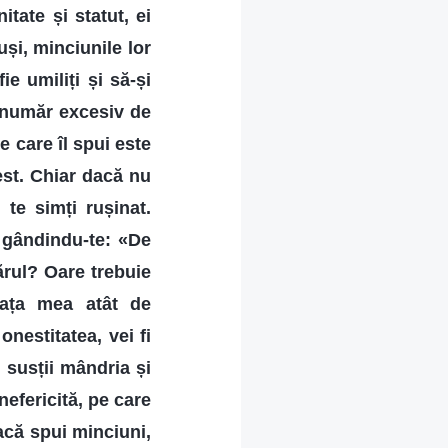
tate și statut, ei
și, minciunile lor
ie umiliți și să-și
 număr excesiv de
 care îl spui este
est. Chiar dacă nu
 te simți rușinat.
, gândindu-te: «De
ărul? Oare trebuie
iața mea atât de
nestitatea, vei fi
i susții mândria și
efericită, pe care
acă spui minciuni,