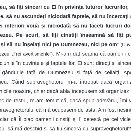
, să fiți sinceri cu El în privința tuturor lucrurilor, 
ile, să nu ascundeți niciodată faptele, să nu încercați s
i inferiori vouă și niciodată să nu faceți lucruri do
ezeu. Pe scurt, să fiți cinstiți înseamnă să fiți pu
 și să nu înșelați nici pe Dumnezeu, nici pe om
”
(Cuvâ
. Mi-am dat seama că oamenii ci
ezeu, „Trei avertismente”)
unile în cuvintele și faptele lor. Ei sunt direcți și since
 gândurile față de Dumnezeu și față de ceilalți. A
eu. Când supraveghetorul m-a întrebat dacă organiz
nicile noastre, chiar dacă abia începusem să organizez a
 de restul, m-am temut că, dacă spun adevărul, îmi vo
praveghetorului că mă ocupasem de asta. Am fost nesin
r că Îi plac oamenii cinstiți și îi detestă pe cei vicl
bui să mă deschid și să fiu sinceră cu supraveghetoru