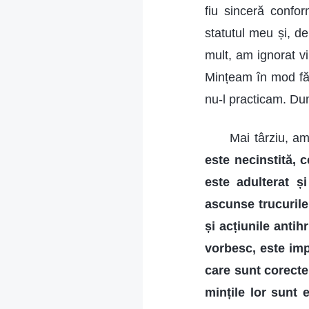
fiu sinceră confo
statutul meu și, d
mult, am ignorat v
Mințeam în mod făț
nu-l practicam. Du
Mai târziu, am
este necinstită, 
este adulterat și
ascunse trucurile 
și acțiunile antih
vorbesc, este impo
care sunt corecte 
mințile lor sunt 