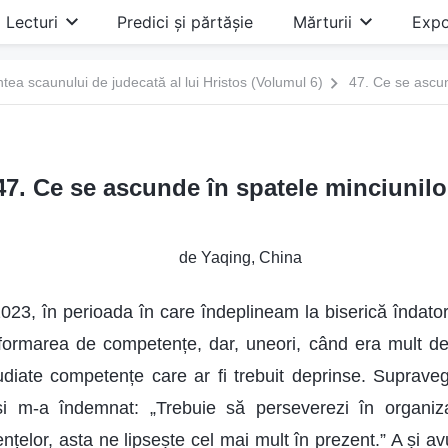
Lecturi
Predici și părtășie
Mărturii
Expo
ntea scaunului de judecată al lui Hristos (Volumul 6)
47. Ce se ascun
47. Ce se ascunde în spatele minciunilo
de Yaqing, China
023, în perioada în care îndeplineam la biserică îndator
ormarea de competențe, dar, uneori, când era mult d
udiate competențe care ar fi trebuit deprinse. Suprave
i m-a îndemnat: „Trebuie să perseverezi în organiz
țelor, asta ne lipsește cel mai mult în prezent.” A și a