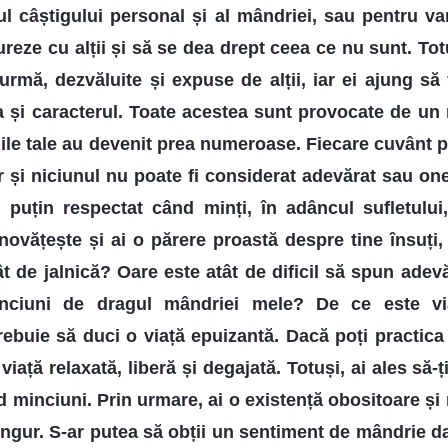
l câștigului personal și al mândriei, sau pentru vani
reze cu alții și să se dea drept ceea ce nu sunt. Totu
urmă, dezvăluite și expuse de alții, iar ei ajung să f
a și caracterul. Toate acestea sunt provocate de un
ile tale au devenit prea numeroase. Fiecare cuvânt pe
er și niciunul nu poate fi considerat adevărat sau on
 puțin respectat când minți, în adâncul sufletului,
inovățește și ai o părere proastă despre tine însuți
ât de jalnică? Oare este atât de dificil să spun adev
nciuni de dragul mândriei mele? De ce este v
ebuie să duci o viață epuizantă. Dacă poți practica o
viață relaxată, liberă și degajată. Totuși, ai ales să-ț
 minciuni. Prin urmare, ai o existență obositoare și n
singur. S-ar putea să obții un sentiment de mândrie d