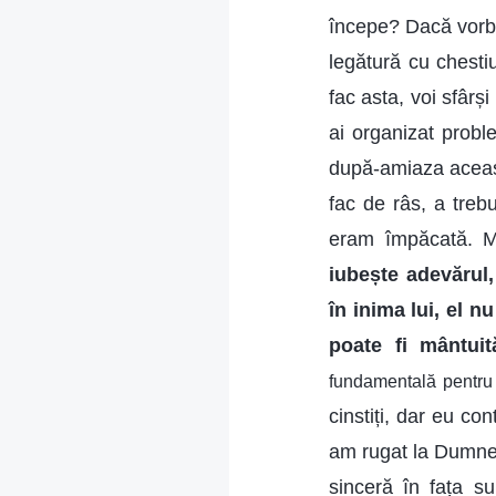
începe? Dacă vorbe
legătură cu chest
fac asta, voi sfârș
ai organizat probl
după-amiaza aceast
fac de râs, a treb
eram împăcată. M-
iubește adevărul,
în inima lui, el n
poate fi mântuit
fundamentală pentru a
cinstiți, dar eu c
am rugat la Dumnez
sinceră în fața s