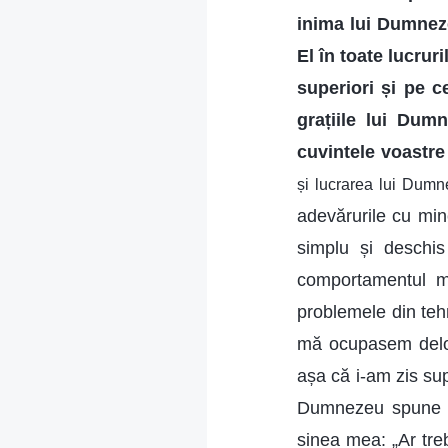
inima lui Dumnezeu
El în toate lucrur
superiori și pe ce
grațiile lui Dumn
cuvintele voastre
și lucrarea lui Dumn
adevărurile cu minci
simplu și deschis
comportamentul m
problemele din teh
mă ocupasem deloc
așa că i-am zis su
Dumnezeu spune cla
sinea mea: „Ar tre