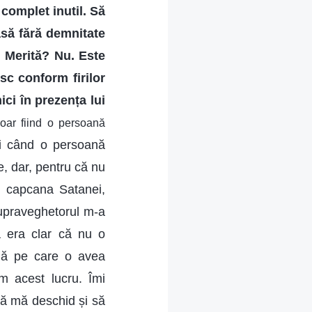
 complet inutil. Să
asă fără demnitate
. Merită? Nu. Este
sc conform firilor
ici în prezența lui
Doar fiind o persoană
i când o persoană
e, dar, pentru că nu
în capcana Satanei,
supraveghetorul m-a
ă era clar că nu o
nă pe care o avea
 acest lucru. Îmi
să mă deschid și să