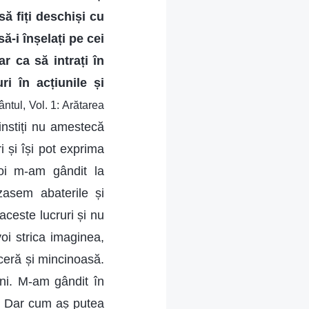
să fiți deschiși cu
ă-i înșelați pe cei
ar ca să intrați în
ri în acțiunile și
ntul, Vol. 1: Arătarea
nstiți nu amestecă
ri și își pot exprima
poi m-am gândit la
asem abaterile și
ceste lucruri și nu
i strica imaginea,
ceră și mincinoasă.
eni. M-am gândit în
l? Dar cum aș putea