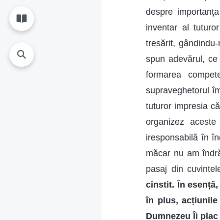
despre importanța 
inventar al tutur
tresărit, gândindu
spun adevărul, ce
formarea compete
supraveghetorul î
tuturor impresia c
organizez aceste
iresponsabilă în în
măcar nu am îndrăz
pasaj din cuvinte
cinstit. În esență
în plus, acțiunil
Dumnezeu Îi plac 