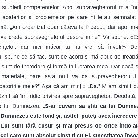
studierii competențelor. Apoi supraveghetorul m-a înt
or abaterilor și problemelor pe care ni le-au semnalat
-mă: „Am organizat doar câteva la început, dar apoi m
 va crede supraveghetorul despre mine? Va spune: «Eș
nțelor, dar nici măcar tu nu vrei să înveți!» D
mi spune ce să fac, sunt de acord și mă apuc de treabă
ă sunt de încredere și fermă în lucrarea mea. Dar dacă 
 materiale, oare asta nu-i va da supraveghetorului
datoririle mele?” Așa că am mințit: „Da.” M-am simțit pu
nit să îmi ridic privirea spre supraveghetor. Deodată
le lui Dumnezeu: „
S-ar cuveni să știți că lui Dumne
, Dumnezeu este loial și, astfel, puteți avea încredere
e Lui sunt fără cusur și mai presus de orice îndoial
cei care sunt absolut cinstiți cu El. Onestitatea înse