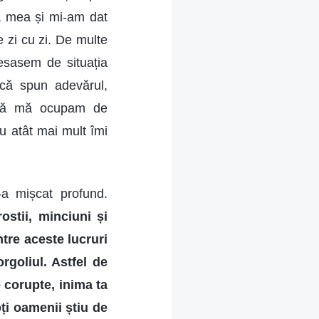
a mea și mi-am dat
 zi cu zi. De multe
esasem de situația
ă spun adevărul,
 că mă ocupam de
 atât mai mult îmi
-a mișcat profund.
ostii, minciuni și
tre aceste lucruri
rgoliul. Astfel de
 corupte, inima ta
oți oamenii știu de