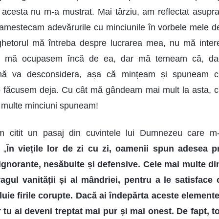
 acesta nu m-a mustrat. Mai târziu, am reflectat asupr
mestecam adevărurile cu minciunile în vorbele mele de
ghetorul mă întreba despre lucrarea mea, nu mă inter
nu mă ocupasem încă de ea, dar mă temeam că, dac
 mă va desconsidera, așa că mințeam și spuneam
 făcusem deja. Cu cât mă gândeam mai mult la asta, cu
multe minciuni spuneam!
m citit un pasaj din cuvintele lui Dumnezeu care m
 „
În viețile lor de zi cu zi, oamenii spun adesea pr
 ignorante, nesăbuite și defensive. Cele mai multe din
gul vanității și al mândriei, pentru a le satisface o
luie firile corupte. Dacă ai îndepărta aceste elemente
iar tu ai deveni treptat mai pur și mai onest. De fapt, t