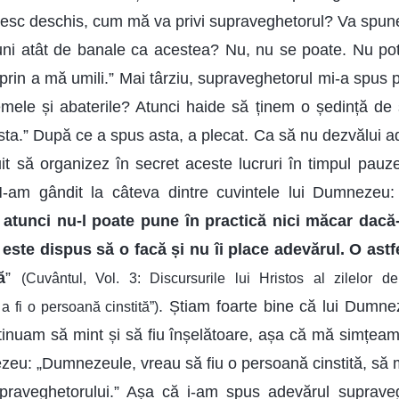
sc deschis, cum mă va privi supraveghetorul? Va spune 
iuni atât de banale ca acestea? Nu, nu se poate. Nu po
i prin a mă umili.” Mai târziu, supraveghetorul mi-a spus
emele și abaterile? Atunci haide să ținem o ședință de 
a.” După ce a spus asta, a plecat. Ca să nu dezvălui a
uit să organizez în secret aceste lucruri în timpul pauz
am gândit la câteva dintre cuvintele lui Dumnezeu:
 atunci nu-l poate pune în practică nici măcar dacă-l
u este dispus să o facă și nu îi place adevărul. O as
ă
”
(Cuvântul, Vol. 3: Discursurile lui Hristos al zilelor d
. Știam foarte bine că lui Dumne
 fi o persoană cinstită”)
ontinuam să mint și să fiu înșelătoare, așa că mă simțeam
eu: „Dumnezeule, vreau să fiu o persoană cinstită, să m
upraveghetorului.” Așa că i-am spus adevărul supravegh