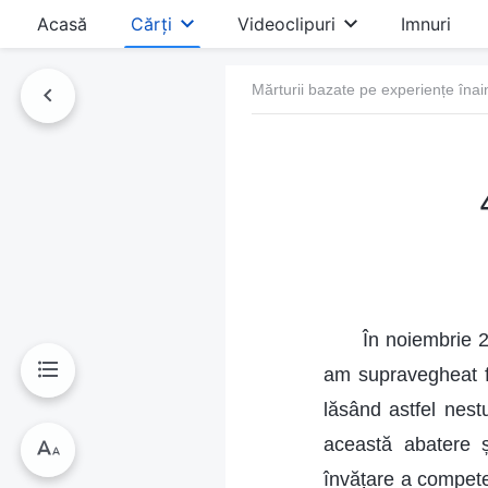
Acasă
Cărți
Videoclipuri
Imnuri
Mărturii bazate pe experiențe înai
În noiembrie 2
am supravegheat f
lăsând astfel nest
această abatere ș
învățare a competen