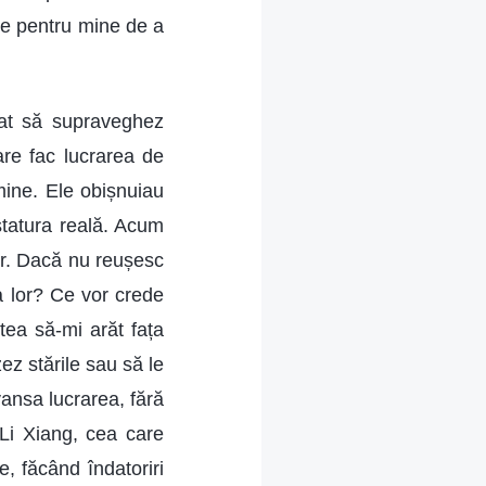
ie pentru mine de a
at să supraveghez
are fac lucrarea de
mine. Ele obișnuiau
tatura reală. Acum
or. Dacă nu reușesc
a lor? Ce vor crede
ea să-mi arăt fața
ez stările sau să le
vansa lucrarea, fără
 Li Xiang, cea care
e, făcând îndatoriri