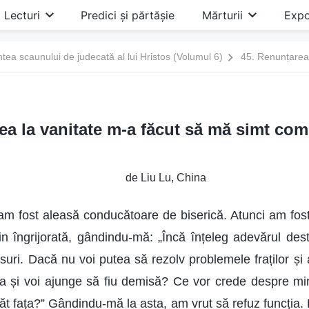
Lecturi
Predici și părtășie
Mărturii
Expo
ntea scaunului de judecată al lui Hristos (Volumul 6)
ea la vanitate m-a făcut să mă simt comp
de Liu Lu, China
am fost aleasă conducătoare de biserică. Atunci am fost 
 îngrijorată, gândindu-mă: „Încă înțeleg adevărul destu
suri. Dacă nu voi putea să rezolv problemele fraților și a
ea și voi ajunge să fiu demisă? Ce vor crede despre m
ăt fața?” Gândindu-mă la asta, am vrut să refuz funcția.