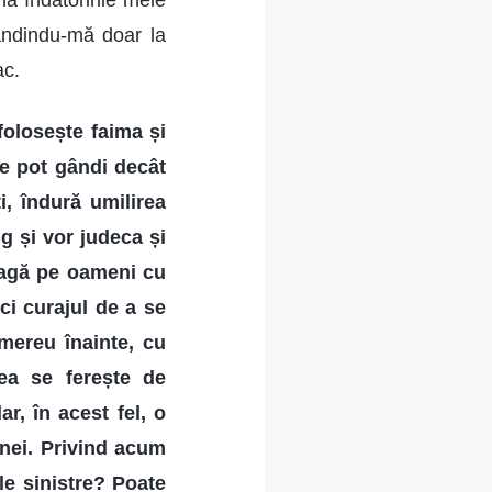
a îndatoririle mele
gândindu-mă doar la
ac.
folosește faima și
e pot gândi decât
i, îndură umilirea
ig și vor judeca și
 leagă pe oameni cu
ici curajul de a se
 mereu înainte, cu
rea se ferește de
r, în acest fel, o
anei. Privind acum
le sinistre? Poate