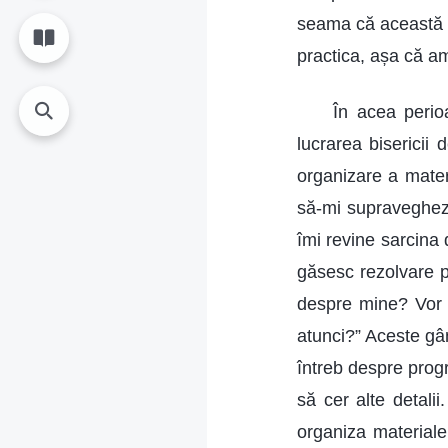
seama că această d
practica, așa că a
În acea peri
lucrarea bisericii
organizare a mater
să-mi supraveghez
îmi revine sarcina
găsesc rezolvare p
despre mine? Vor 
atunci?” Aceste gân
întreb despre progr
să cer alte detali
organiza materialel