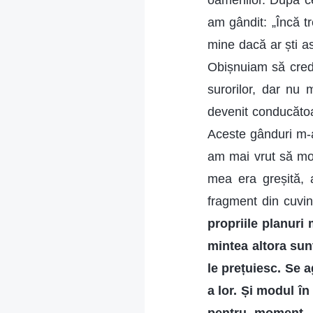
oamenilor. După ce
am gândit: „Încă tr
mine dacă ar ști a
Obișnuiam să cred 
surorilor, dar nu
devenit conducătoar
Aceste gânduri m-au
am mai vrut să mo
mea era greșită, 
fragment din cuvin
propriile planuri 
mintea altora sun
le prețuiesc. Se a
a lor. Și modul î