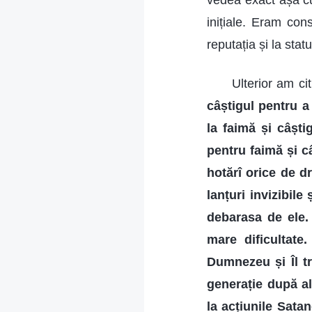
vedea exact așa cu
inițiale. Eram con
reputația și la stat
Ulterior am ci
câștigul pentru 
la faimă și câști
pentru faimă și câ
hotărî orice de dr
lanțuri invizibile
debarasa de ele. 
mare dificultate
Dumnezeu și Îl tr
generație după al
la acțiunile Sata