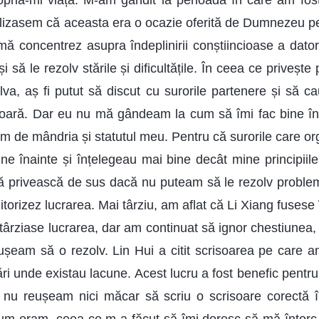
opria-mi viață. M-am gândit la perioada în care am fo
lizasem că aceasta era o ocazie oferită de Dumnezeu pe
 mă concentrez asupra îndeplinirii conștiincioase a dato
e și să le rezolv stările și dificultățile. În ceea ce priveș
va, aș fi putut să discut cu surorile partenere și să c
ară. Dar eu nu mă gândeam la cum să îmi fac bine înda
 de mândria și statutul meu. Pentru că surorile care or
e înainte și înțelegeau mai bine decât mine principiile 
 privească de sus dacă nu puteam să le rezolv proble
itorizez lucrarea. Mai târziu, am aflat că Li Xiang fusese 
ntârziase lucrarea, dar am continuat să ignor chestiunea
ușeam să o rezolv. Lin Hui a citit scrisoarea pe care am
ări unde existau lacune. Acest lucru a fost benefic pentr
că nu reușeam nici măcar să scriu o scrisoare corect