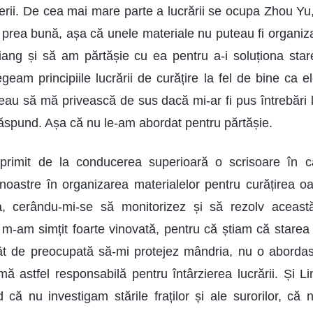
verii. De cea mai mare parte a lucrării se ocupa Zhou Yu,
 prea bună, așa că unele materiale nu puteau fi organiza
iang și să am părtășie cu ea pentru a-i soluționa sta
geam principiile lucrării de curățire la fel de bine ca 
u să mă privească de sus dacă mi-ar fi pus întrebări l
 răspund. Așa că nu le-am abordat pentru părtășie.
 primit de la conducerea superioară o scrisoare în
i noastre în organizarea materialelor pentru curățirea oa
ea, cerându-mi-se să monitorizez și să rezolv aceast
 m-am simțit foarte vinovată, pentru că știam că starea 
atât de preocupată să-mi protejez mândria, nu o aborda
mă astfel responsabilă pentru întârzierea lucrării. Și Li
 că nu investigam stările fraților și ale surorilor, c