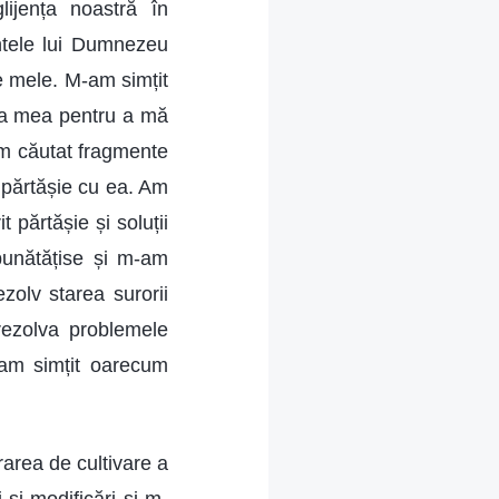
ijența noastră în
ntele lui Dumnezeu
le mele. M-am simțit
ra mea pentru a mă
 am căutat fragmente
 părtășie cu ea. Am
t părtășie și soluții
mbunătățise și m-am
zolv starea surorii
rezolva problemele
m-am simțit oarecum
rarea de cultivare a