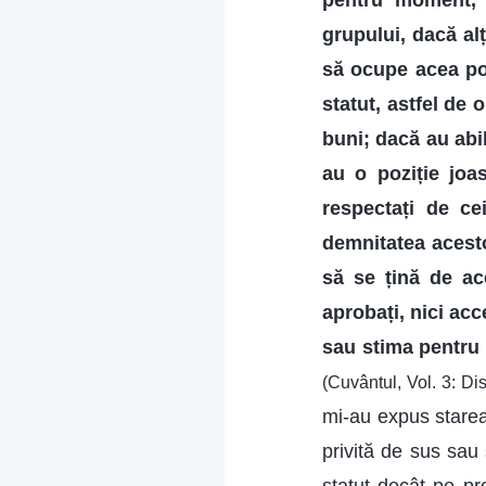
pentru moment, 
grupului, dacă alț
să ocupe acea poz
statut, astfel de 
buni; dacă au abil
au o poziție joas
respectați de cei
demnitatea acesto
să se țină de ace
aprobați, nici ac
sau stima pentru c
(Cuvântul, Vol. 3: Dis
mi-au expus starea
privită de sus sau 