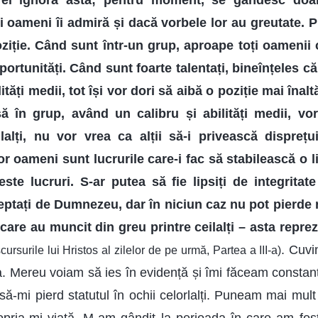
ei ignoră asta; pentru moment, se gândesc doar
i oameni îi admiră și dacă vorbele lor au greutate. P
iție. Când sunt într-un grup, aproape toți oamenii 
oportunități. Când sunt foarte talentați, bineînțeles că
ități medii, tot își vor dori să aibă o poziție mai înalt
ă în grup, având un calibru și abilități medii, vor
lalți, nu vor vrea ca alții să-i privească dispreț
r oameni sunt lucrurile care-i fac să stabilească o li
ste lucruri. S-ar putea să fie lipsiți de integritate
ceptați de Dumnezeu, dar în niciun caz nu pot pierde r
are au muncit din greu printre ceilalți – asta reprez
. Cuvi
cursurile lui Hristos al zilelor de pe urmă, Partea a III-a)
. Mereu voiam să ies în evidență și îmi făceam constant g
să-mi pierd statutul în ochii celorlalți. Puneam mai mul