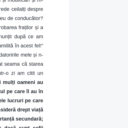
și modificări și m-
rede ceilalți despre
 meu de conducător?
barea fraților și a
ănunțit după ce am
ilită în acest fel!”
atoririle mele și n-
at seama că starea
r-o zi am citit un
ai mulți oameni au
ul pe care îl au în
le lucruri pe care
nsideră drept viață
ortanță secundară;