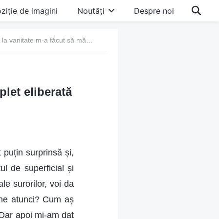
ziție de imagini
Noutăți
Despre noi
45. Renunțarea la vanitate m-a făcut să mă simt complet eliberată
let eliberată
puțin surprinsă și,
l de superficial și
le surorilor, voi da
ine atunci? Cum aș
 Dar apoi mi-am dat