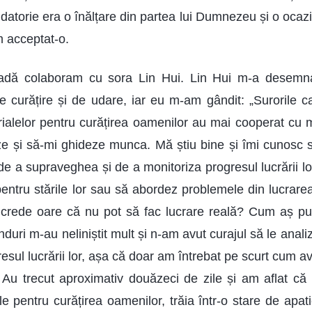
atorie era o înălțare din partea lui Dumnezeu și o ocaz
m acceptat-o.
oadă colaboram cu sora Lin Hui. Lin Hui m-a desemn
 de curățire și de udare, iar eu m-am gândit: „Surorile c
ialelor pentru curățirea oamenilor au mai cooperat cu 
e și să-mi ghideze munca. Mă știu bine și îmi cunosc s
 de a supraveghea și de a monitoriza progresul lucrării l
entru stările lor sau să abordez problemele din lucrare
crede oare că nu pot să fac lucrare reală? Cum aș put
duri m-au neliniștit mult și n-am avut curajul să le analiz
esul lucrării lor, așa că doar am întrebat pe scurt cum a
i. Au trecut aproximativ douăzeci de zile și am aflat că
e pentru curățirea oamenilor, trăia într-o stare de apati