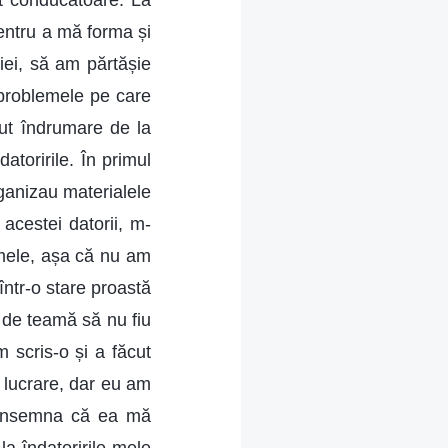
st conducătoare. La
ntru a mă forma și
riei, să am părtășie
te problemele pe care
aut îndrumare de la
toririle. În primul
ganizau materialele
acestei datorii, m-
mele, așa că nu am
într-o stare proastă
, de teamă să nu fiu
 scris-o și a făcut
u lucrare, dar eu am
ă însemna că ea mă