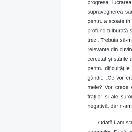
progresa lucrare
supravegherea sau
pentru a scoate în 
profund tulburată
trezi. Trebuia să-m
relevante din cuvi
cercetat și stările 
pentru dificultăți
gândit: „Ce vor cr
mele? Vor crede o
fraților și ale su
negativă, dar n-am
Odată i-am scr