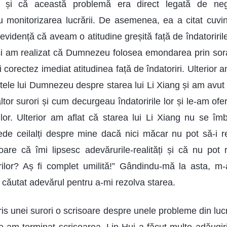
a și că această problemă era direct legată de negl
 monitorizarea lucrării. De asemenea, ea a citat cuvi
evidență că aveam o atitudine greșită față de îndatoriri
 și am realizat că Dumnezeu folosea emondarea prin so
i corectez imediat atitudinea față de îndatoriri. Ulterior
ntele lui Dumnezeu despre starea lui Li Xiang și am avut
altor surori și cum decurgeau îndatoririle lor și le-am oferi
le lor. Ulterior am aflat că starea lui Li Xiang nu se î
ede ceilalți despre mine dacă nici măcar nu pot să-i re
are că îmi lipsesc adevărurile-realități și că nu pot 
rorilor? Aș fi complet umilită!” Gândindu-mă la asta, 
 căutat adevărul pentru a-mi rezolva starea.
is unei surori o scrisoare despre unele probleme din luc