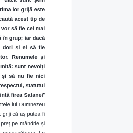
 dacă sunt șefii
rima lor grijă este
caută acest tip de
 vor să fie cei mai
ă în grup; iar dacă
 dori și ei să fie
uitor. Renumele și
mită: sunt nevoiți
 și să nu fie nici
espectul, statutul
intă firea Satanei
”
ntele lui Dumnezeu
riji că aș putea fi
t preț pe mândrie și