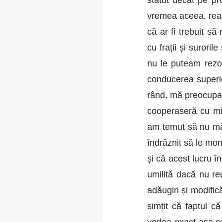
statut decât pe pr
vremea aceea, rea
că ar fi trebuit să
cu frații și suroril
nu le puteam rezol
conducerea superio
rând, mă preocupam
cooperaseră cu min
am temut să nu mă
îndrăznit să le mon
și că acest lucru î
umilită dacă nu re
adăugiri și modific
simțit că faptul 