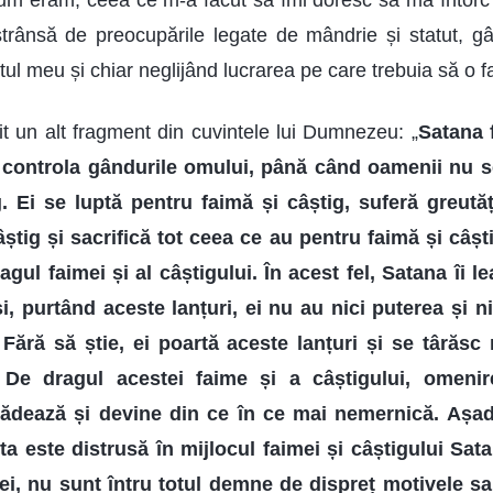
m eram, ceea ce m-a făcut să îmi doresc să mă întorc l
strânsă de preocupările legate de mândrie și statut, 
utul meu și chiar neglijând lucrarea pe care trebuia să o f
tit un alt fragment din cuvintele lui Dumnezeu: „
Satana 
a controla gândurile omului, până când oamenii nu s
g. Ei se luptă pentru faimă și câștig, suferă greutăț
știg și sacrifică tot ceea ce au pentru faimă și câșt
agul faimei și al câștigului. În acest fel, Satana îi
 și, purtând aceste lanțuri, ei nu au nici puterea și n
Fără să știe, ei poartă aceste lanțuri și se târăsc
. De dragul acestei faime și a câștigului, omeni
ădează și devine din ce în ce mai nemernică. Așada
ta este distrusă în mijlocul faimei și câștigului Sat
nei, nu sunt întru totul demne de dispreț motivele sa