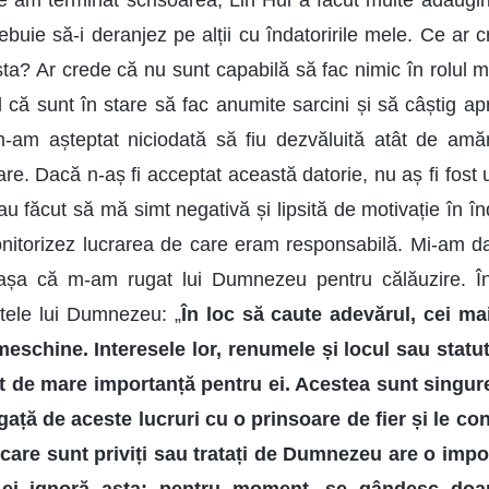
 am terminat scrisoarea, Lin Hui a făcut multe adăugiri 
ebuie să-i deranjez pe alții cu îndatoririle mele. Ce ar c
sta? Ar crede că nu sunt capabilă să fac nimic în rolul
că sunt în stare să fac anumite sarcini și să câștig apro
 m-am așteptat niciodată să fiu dezvăluită atât de am
e. Dacă n-aș fi acceptat această datorie, nu aș fi fost um
 făcut să mă simt negativă și lipsită de motivație în înd
nitorizez lucrarea de care eram responsabilă. Mi-am d
așa că m-am rugat lui Dumnezeu pentru călăuzire. Înt
tele lui Dumnezeu: „
În loc să caute adevărul, cei m
meschine. Interesele lor, renumele și locul sau statut
t de mare importanță pentru ei. Acestea sunt singure
gață de aceste lucruri cu o prinsoare de fier și le co
n care sunt priviți sau tratați de Dumnezeu are o imp