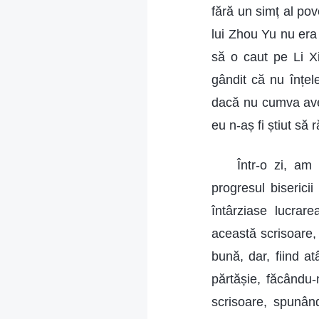
fără un simț al po
lui Zhou Yu nu era
să o caut pe Li X
gândit că nu înțele
dacă nu cumva avea
eu n-aș fi știut să
Într-o zi, am
progresul biserici
întârziase lucrar
această scrisoare,
bună, dar, fiind 
părtășie, făcându-
scrisoare, spunând