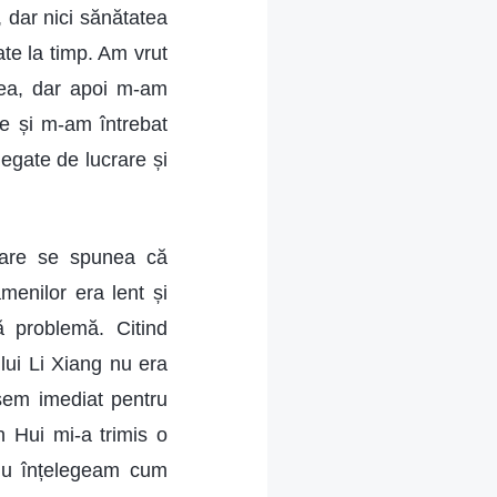
 dar nici sănătatea
te la timp. Am vrut
rea, dar apoi m-am
ele și m-am întrebat
egate de lucrare și
 care se spunea că
menilor era lent și
ă problemă. Citind
lui Li Xiang nu era
sem imediat pentru
n Hui mi-a trimis o
ă nu înțelegeam cum