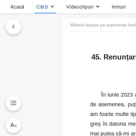
Acasă
Cărți
Videoclipuri
Imnuri
Mărturii bazate pe experiențe înai
45. Renunțar
În iunie 2023 
de asemenea, puțin
am foarte multe lip
greș în datoria m
mai putea să-mi ar