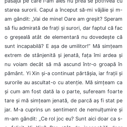
pasajul pe care l-am ales nu prea se potrivea cu
starea surorii. Capul a început să-mi vâjâie și m-
am gândit: „Vai de mine! Oare am greșit? Speram
să fiu admirată de frați și surori, dar faptul că fac
o greșeală atât de elementară nu dovedește că
sunt incapabilă? E așa de umilitor!” Mă simțeam
extrem de stânjenită și jenată, fața îmi ardea și
nu voiam decât să mă ascund într-o groapă în
pământ. Yi Xin și-a continuat părtășia, iar frații și
surorile au ascultat-o cu atenție. Mă simțeam ca
și cum am fost dată la o parte, sufeream foarte
tare și mă simțeam jenată, de parcă aș fi stat pe
jar. M-a cuprins un sentiment de nemulțumire și
m-am gândit: „Ce rol joc eu? Sunt aici doar ca s-