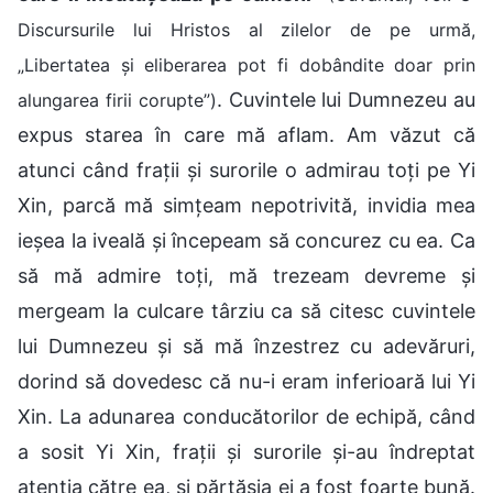
Discursurile lui Hristos al zilelor de pe urmă,
„Libertatea și eliberarea pot fi dobândite doar prin
. Cuvintele lui Dumnezeu au
alungarea firii corupte”)
expus starea în care mă aflam. Am văzut că
atunci când frații și surorile o admirau toți pe Yi
Xin, parcă mă simțeam nepotrivită, invidia mea
ieșea la iveală și începeam să concurez cu ea. Ca
să mă admire toți, mă trezeam devreme și
mergeam la culcare târziu ca să citesc cuvintele
lui Dumnezeu și să mă înzestrez cu adevăruri,
dorind să dovedesc că nu-i eram inferioară lui Yi
Xin. La adunarea conducătorilor de echipă, când
a sosit Yi Xin, frații și surorile și-au îndreptat
atenția către ea, și părtășia ei a fost foarte bună.