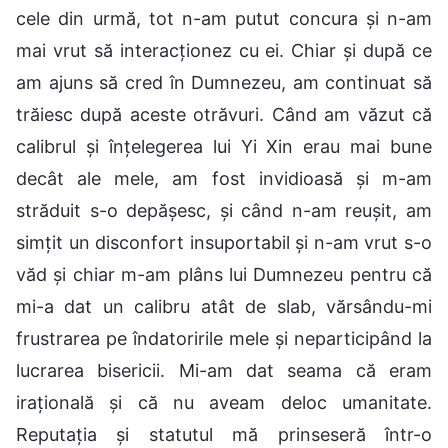
cele din urmă, tot n-am putut concura și n-am
mai vrut să interacționez cu ei. Chiar și după ce
am ajuns să cred în Dumnezeu, am continuat să
trăiesc după aceste otrăvuri. Când am văzut că
calibrul și înțelegerea lui Yi Xin erau mai bune
decât ale mele, am fost invidioasă și m-am
străduit s-o depășesc, și când n-am reușit, am
simțit un disconfort insuportabil și n-am vrut s-o
văd și chiar m-am plâns lui Dumnezeu pentru că
mi-a dat un calibru atât de slab, vărsându-mi
frustrarea pe îndatoririle mele și neparticipând la
lucrarea bisericii. Mi-am dat seama că eram
irațională și că nu aveam deloc umanitate.
Reputația și statutul mă prinseseră într-o