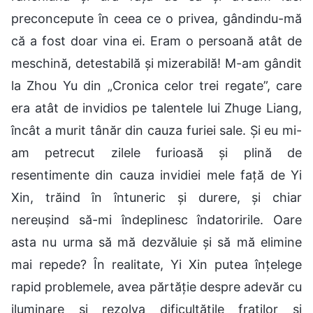
preconcepute în ceea ce o privea, gândindu-mă
că a fost doar vina ei. Eram o persoană atât de
meschină, detestabilă și mizerabilă! M-am gândit
la Zhou Yu din „Cronica celor trei regate”, care
era atât de invidios pe talentele lui Zhuge Liang,
încât a murit tânăr din cauza furiei sale. Și eu mi-
am petrecut zilele furioasă și plină de
resentimente din cauza invidiei mele față de Yi
Xin, trăind în întuneric și durere, și chiar
nereușind să-mi îndeplinesc îndatoririle. Oare
asta nu urma să mă dezvăluie și să mă elimine
mai repede? În realitate, Yi Xin putea înțelege
rapid problemele, avea părtăție despre adevăr cu
iluminare și rezolva dificultățile fraților și