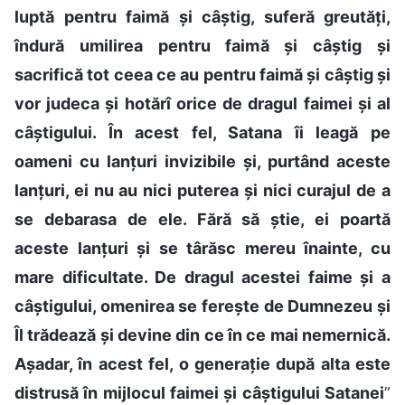
luptă pentru faimă și câștig, suferă greutăți,
îndură umilirea pentru faimă și câștig și
sacrifică tot ceea ce au pentru faimă și câștig și
vor judeca și hotărî orice de dragul faimei și al
câștigului. În acest fel, Satana îi leagă pe
oameni cu lanțuri invizibile și, purtând aceste
lanțuri, ei nu au nici puterea și nici curajul de a
se debarasa de ele. Fără să știe, ei poartă
aceste lanțuri și se târăsc mereu înainte, cu
mare dificultate. De dragul acestei faime și a
câștigului, omenirea se ferește de Dumnezeu și
Îl trădează și devine din ce în ce mai nemernică.
Așadar, în acest fel, o generație după alta este
distrusă în mijlocul faimei și câștigului Satanei
”