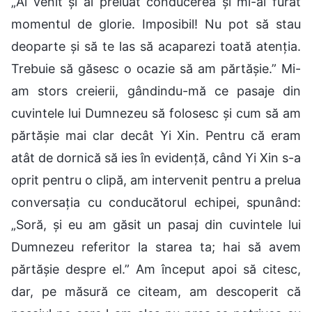
„Ai venit și ai preluat conducerea și mi-ai furat
momentul de glorie. Imposibil! Nu pot să stau
deoparte și să te las să acaparezi toată atenția.
Trebuie să găsesc o ocazie să am părtășie.” Mi-
am stors creierii, gândindu-mă ce pasaje din
cuvintele lui Dumnezeu să folosesc și cum să am
părtășie mai clar decât Yi Xin. Pentru că eram
atât de dornică să ies în evidență, când Yi Xin s-a
oprit pentru o clipă, am intervenit pentru a prelua
conversația cu conducătorul echipei, spunând:
„Soră, și eu am găsit un pasaj din cuvintele lui
Dumnezeu referitor la starea ta; hai să avem
părtășie despre el.” Am început apoi să citesc,
dar, pe măsură ce citeam, am descoperit că