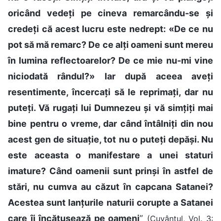
oricând vedeți pe cineva remarcându-se și
credeți că acest lucru este nedrept: «De ce nu
pot să mă remarc? De ce alți oameni sunt mereu
în lumina reflectoarelor? De ce mie nu-mi vine
niciodată rândul?» Iar după aceea aveți
resentimente, încercați să le reprimați, dar nu
puteți. Vă rugați lui Dumnezeu și vă simțiți mai
bine pentru o vreme, dar când întâlniți din nou
acest gen de situație, tot nu o puteți depăși. Nu
este aceasta o manifestare a unei staturi
imature? Când oamenii sunt prinși în astfel de
stări, nu cumva au căzut în capcana Satanei?
Acestea sunt lanțurile naturii corupte a Satanei
care îi încătușează pe oameni
”
(Cuvântul, Vol. 3: