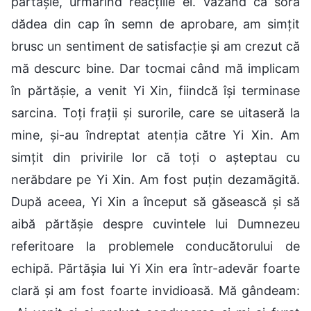
părtășie, urmărind reacțiile ei. Văzând că sora
dădea din cap în semn de aprobare, am simțit
brusc un sentiment de satisfacție și am crezut că
mă descurc bine. Dar tocmai când mă implicam
în părtășie, a venit Yi Xin, fiindcă își terminase
sarcina. Toți frații și surorile, care se uitaseră la
mine, și-au îndreptat atenția către Yi Xin. Am
simțit din privirile lor că toți o așteptau cu
nerăbdare pe Yi Xin. Am fost puțin dezamăgită.
După aceea, Yi Xin a început să găsească și să
aibă părtășie despre cuvintele lui Dumnezeu
referitoare la problemele conducătorului de
echipă. Părtășia lui Yi Xin era într-adevăr foarte
clară și am fost foarte invidioasă. Mă gândeam: