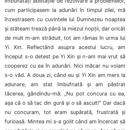
îmbunătăți abilitățile de rezolvare a problemelor,
cum participasem la adunări în timpul zilei, mă
înzestrasem cu cuvintele lui Dumnezeu noaptea
și stăteam trează până la miezul nopții, dar oricât
de mult m-am străduit, tot am rămas în urma lui
Yi Xin. Reflectând asupra acestui lucru, am
început s-o detest pe Yi Xin și n-am mai vrut să
cooperez cu ea în adunări. Nici măcar nu voiam
s-o văd. A doua zi, când eu și Yi Xin am mers la
adunare, am stat îmbufnată și am păstrat
tăcerea, gândindu-mă: „Nu pot concura cu ea,
așa că o să tac din gură și o să ascult!” Dar dacă
nu concuram, tot eram supărată, frustrată și
furioasă. Mintea mi s-a golit când am încercat să