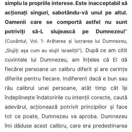
simplu la propriile interese. Este inacceptabil să
acționați singuri, sabotându-vă unul pe altul.
Oamenii care se comportă astfel nu sunt
potriviți să-L slujească pe Dumnezeu!
”
(Cuvântul, Vol. 1: Arătarea și lucrarea lui Dumnezeu,
. După ce am citit
„Slujiți așa cum au slujit israeliții”)
cuvintele lui Dumnezeu, am înțeles că El dă
fiecărei persoane un calibru diferit și are cerințe
diferite pentru fiecare. Indiferent dacă e bun sau
rău calibrul unei persoane, atât timp cât își
îndeplinește îndatoririle cu intenții corecte, caută
adevărul, acționează potrivit principiilor și face
tot ce poate, Dumnezeu va aproba. Dumnezeu
îmi dăduse acest calibru, care era predestinarea