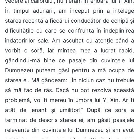
vedere al calibrului, nu-i eram inferioară lui Yi Xin.
În timpul adunării, am început prin a înțelege
starea recentă a fiecărui conducător de echipă și
dificultățile cu care se confrunta în îndeplinirea
îndatoririlor sale. Am ascultat cu atenție când a
vorbit o soră, iar mintea mea a lucrat rapid,
gândindu-mă bine ce pasaje din cuvintele lui
Dumnezeu puteam găsi pentru a mă ocupa de
starea ei. Mă gândeam: „În niciun caz nu trebuie
să mă fac de râs. Dacă nu pot rezolva această
problemă, voi fi mereu în umbra lui Yi Xin. Ar fi
atât de jenant și umilitor!” După ce sora a
terminat de descris starea ei, am găsit pasajele
relevante din cuvintele lui Dumnezeu și am avut