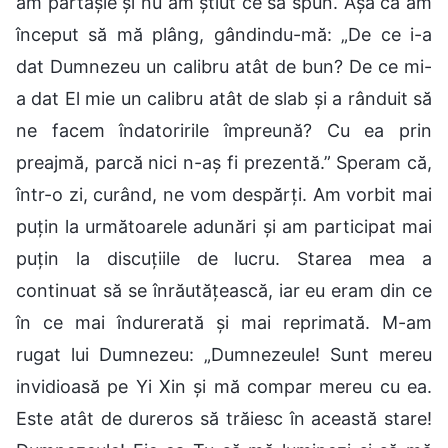
am părtășie și nu am știut ce să spun. Așa că am
început să mă plâng, gândindu-mă: „De ce i-a
dat Dumnezeu un calibru atât de bun? De ce mi-
a dat El mie un calibru atât de slab și a rânduit să
ne facem îndatoririle împreună? Cu ea prin
preajmă, parcă nici n-aș fi prezentă.” Speram că,
într-o zi, curând, ne vom despărți. Am vorbit mai
puțin la următoarele adunări și am participat mai
puțin la discuțiile de lucru. Starea mea a
continuat să se înrăutățească, iar eu eram din ce
în ce mai îndurerată și mai reprimată. M-am
rugat lui Dumnezeu: „Dumnezeule! Sunt mereu
invidioasă pe Yi Xin și mă compar mereu cu ea.
Este atât de dureros să trăiesc în această stare!