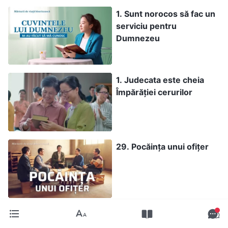
1. Sunt norocos să fac un
serviciu pentru
Dumnezeu
1. Judecata este cheia
Împărăției cerurilor
29. Pocăința unui ofițer
45. A trăi înaintea lui
Dumnezeu