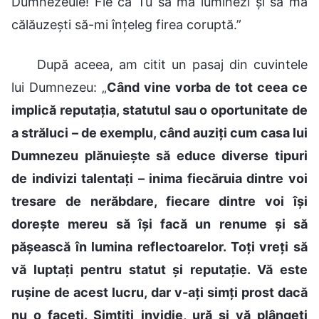
Dumnezeule! Fie ca Tu să mă luminezi și să mă
călăuzești să-mi înțeleg firea coruptă.”
După aceea, am citit un pasaj din cuvintele
lui Dumnezeu: „
Când vine vorba de tot ceea ce
implică reputația, statutul sau o oportunitate de
a străluci – de exemplu, când auziți cum casa lui
Dumnezeu plănuiește să educe diverse tipuri
de indivizi talentați – inima fiecăruia dintre voi
tresare de nerăbdare, fiecare dintre voi își
dorește mereu să își facă un renume și să
pășească în lumina reflectoarelor. Toți vreți să
vă luptați pentru statut și reputație. Vă este
rușine de acest lucru, dar v-ați simți prost dacă
nu o faceți. Simțiți invidie, ură și vă plângeți