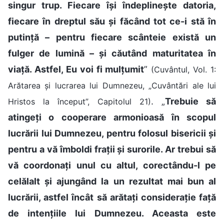
singur trup. Fiecare își îndeplinește datoria,
fiecare în dreptul său și făcând tot ce-i stă în
putință – pentru fiecare scânteie există un
fulger de lumină – și căutând maturitatea în
viață. Astfel, Eu voi fi mulțumit
”
(Cuvântul, Vol. 1:
Arătarea și lucrarea lui Dumnezeu, „Cuvântări ale lui
. „
Trebuie să
Hristos la început”, Capitolul 21)
atingeți o cooperare armonioasă în scopul
lucrării lui Dumnezeu, pentru folosul bisericii și
pentru a vă îmboldi frații și surorile. Ar trebui să
vă coordonați unul cu altul, corectându-l pe
celălalt și ajungând la un rezultat mai bun al
lucrării, astfel încât să arătați considerație față
de intențiile lui Dumnezeu. Aceasta este