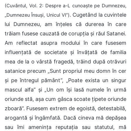
(Cuvântul, Vol. 2: Despre a-L cunoaște pe Dumnezeu,
. Cugetând la cuvintele
„Dumnezeu Însuși, Unicul VI”)
lui Dumnezeu, am înțeles că durerea în care
trăiam fusese cauzată de corupția și răul Satanei.
Am reflectat asupra modului în care fusesem
influențată de societate și învățată de familia
mea de la o vârstă fragedă, trăind după otrăvuri
satanice precum „Sunt propriul meu domn în cer
și pe întregul pământ”, „Poate exista un singur
mascul alfa” și „Un om își lasă numele în urmă
oriunde stă, așa cum gâsca scoate țipete oriunde
zboară”. Fusesem extrem de egoistă, detestabilă,
arogantă și îngâmfată. Dacă cineva mă depășea
sau îmi amenința reputația sau statutul, mă