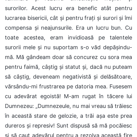
surorilor. Acest lucru era benefic atât pentru
lucrarea bisericii, cât și pentru frați și surori și îmi
compensa și neajunsurile. Era un lucru bun. Cu
toate acestea, eram invidioasă pe talentele
surorii mele și nu suportam s-o văd depășindu-
mă. Mă gândeam doar să concurez cu sora mea
pentru faimă, câștig și statut și, dacă nu puteam
să câștig, deveneam negativistă și delăsătoare,
vărsându-mi frustrarea pe datoria mea. Fusesem
cu adevărat egoistă! M-am rugat în tăcere lui
Dumnezeu: „Dumnezeule, nu mai vreau să trăiesc
în această stare de gelozie, a trăi așa este prea
dureros și represiv! Sunt dispusă să mă pocăiesc
și să caut adevărul pentru a rezolva această fire