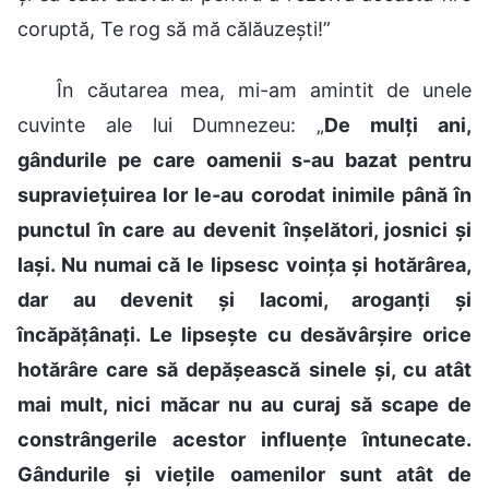
coruptă, Te rog să mă călăuzești!”
În căutarea mea, mi-am amintit de unele
cuvinte ale lui Dumnezeu: „
De mulți ani,
gândurile pe care oamenii s-au bazat pentru
supraviețuirea lor le-au corodat inimile până în
punctul în care au devenit înșelători, josnici și
lași. Nu numai că le lipsesc voința și hotărârea,
dar au devenit și lacomi, aroganți și
încăpățânați. Le lipsește cu desăvârșire orice
hotărâre care să depășească sinele și, cu atât
mai mult, nici măcar nu au curaj să scape de
constrângerile acestor influențe întunecate.
Gândurile și viețile oamenilor sunt atât de