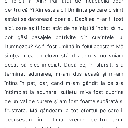
o felicit Yi Xin? Par atât de incapabilă doar
pentru că Yi Xin este aici! Umilința pe care o simt
astăzi se datorează doar ei. Dacă ea n-ar fi fost
aici, oare aș fi fost atât de neliniștită încât să nu
pot găsi pasajele potrivite din cuvintele lui
Dumnezeu? Aș fi fost umilită în felul acesta?” Mă
simțeam ca un clovn stând acolo și nu voiam
decât să plec imediat. După ce, în sfârșit, s-a
terminat adunarea, m-am dus acasă și m-am
întins în pat, dar, când m-am gândit la ce s-a
întâmplat la adunare, sufletul mi-a fost cuprins
de un val de durere și am fost foarte supărată și
frustrată. Mă gândeam la tot efortul pe care îl
depusesem în ultima vreme pentru a-mi