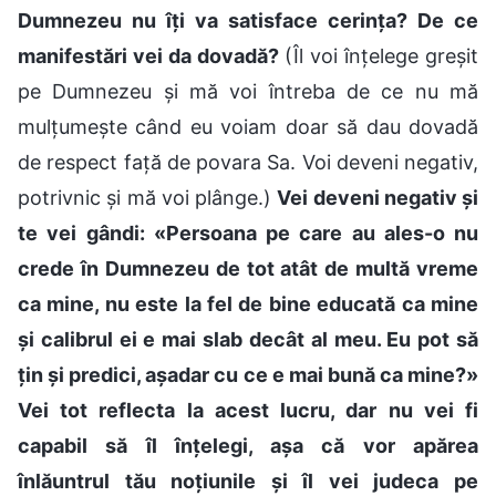
Dumnezeu nu îți va satisface cerința? De ce
manifestări vei da dovadă?
(Îl voi înțelege greșit
pe Dumnezeu și mă voi întreba de ce nu mă
mulțumește când eu voiam doar să dau dovadă
de respect față de povara Sa. Voi deveni negativ,
potrivnic și mă voi plânge.)
Vei deveni negativ și
te vei gândi: «Persoana pe care au ales-o nu
crede în Dumnezeu de tot atât de multă vreme
ca mine, nu este la fel de bine educată ca mine
și calibrul ei e mai slab decât al meu. Eu pot să
țin și predici, așadar cu ce e mai bună ca mine?»
Vei tot reflecta la acest lucru, dar nu vei fi
capabil să îl înțelegi, așa că vor apărea
înlăuntrul tău noțiunile și îl vei judeca pe