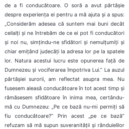
de a fi conducătoare. O soră a avut părtășie
despre experiența ei pentru a mă ajuta și a spus:
„Considerăm adesea că suntem mai buni decât
ceilalți și ne întrebăm de ce ei pot fi conducători
și noi nu, simțindu-ne sfidători și nemulțumiți și
chiar emițând judecăți la adresa lor pe la spatele
lor. Natura acestui lucru este opunerea față de
Dumnezeu și vociferarea împotriva Lui.” La auzul
părtășiei surorii, am reflectat asupra mea. Nu
fusesem aleasă conducătoare în tot acest timp și
rămăsesem sfidătoare în inima mea, certându-
mă cu Dumnezeu: „Pe ce bază nu-mi permiți să
fiu conducătoare?” Prin acest „pe ce bază”
refuzam să mă supun suveranității și rânduielilor