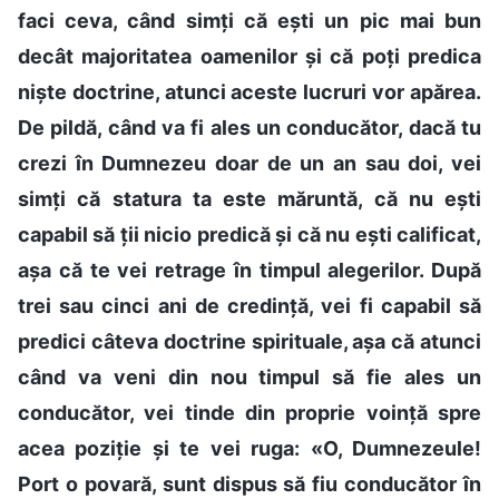
faci ceva, când simți că ești un pic mai bun
decât majoritatea oamenilor și că poți predica
niște doctrine, atunci aceste lucruri vor apărea.
De pildă, când va fi ales un conducător, dacă tu
crezi în Dumnezeu doar de un an sau doi, vei
simți că statura ta este măruntă, că nu ești
capabil să ții nicio predică și că nu ești calificat,
așa că te vei retrage în timpul alegerilor. După
trei sau cinci ani de credință, vei fi capabil să
predici câteva doctrine spirituale, așa că atunci
când va veni din nou timpul să fie ales un
conducător, vei tinde din proprie voință spre
acea poziție și te vei ruga: «O, Dumnezeule!
Port o povară, sunt dispus să fiu conducător în