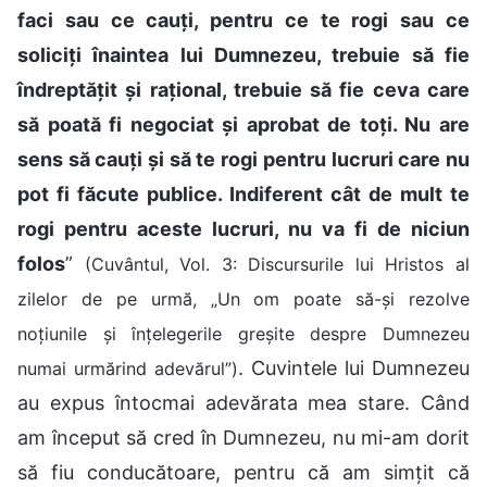
faci sau ce cauți, pentru ce te rogi sau ce
soliciți înaintea lui Dumnezeu, trebuie să fie
îndreptățit și rațional, trebuie să fie ceva care
să poată fi negociat și aprobat de toți. Nu are
sens să cauți și să te rogi pentru lucruri care nu
pot fi făcute publice. Indiferent cât de mult te
rogi pentru aceste lucruri, nu va fi de niciun
folos
”
(Cuvântul, Vol. 3: Discursurile lui Hristos al
zilelor de pe urmă, „Un om poate să-și rezolve
noțiunile și înțelegerile greșite despre Dumnezeu
. Cuvintele lui Dumnezeu
numai urmărind adevărul”)
au expus întocmai adevărata mea stare. Când
am început să cred în Dumnezeu, nu mi-am dorit
să fiu conducătoare, pentru că am simțit că