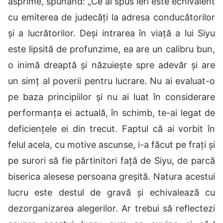
asprime, spunând: „Ce ai spus ieri este echivalent
cu emiterea de judecăți la adresa conducătorilor
și a lucrătorilor. Deși intrarea în viață a lui Siyu
este lipsită de profunzime, ea are un calibru bun,
o inimă dreaptă și năzuiește spre adevăr și are
un simț al poverii pentru lucrare. Nu ai evaluat-o
pe baza principiilor și nu ai luat în considerare
performanța ei actuală, în schimb, te-ai legat de
deficiențele ei din trecut. Faptul că ai vorbit în
felul acela, cu motive ascunse, i-a făcut pe frați și
pe surori să fie părtinitori față de Siyu, de parcă
biserica alesese persoana greșită. Natura acestui
lucru este destul de gravă și echivalează cu
dezorganizarea alegerilor. Ar trebui să reflectezi