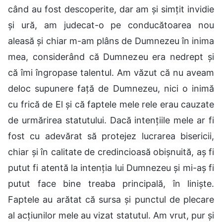
când au fost descoperite, dar am și simțit invidie
și ură, am judecat-o pe conducătoarea nou
aleasă și chiar m-am plâns de Dumnezeu în inima
mea, considerând că Dumnezeu era nedrept și
că îmi îngropase talentul. Am văzut că nu aveam
deloc supunere față de Dumnezeu, nici o inimă
cu frică de El și că faptele mele rele erau cauzate
de urmărirea statutului. Dacă intențiile mele ar fi
fost cu adevărat să protejez lucrarea bisericii,
chiar și în calitate de credincioasă obișnuită, aș fi
putut fi atentă la intenția lui Dumnezeu și mi-aș fi
putut face bine treaba principală, în liniște.
Faptele au arătat că sursa și punctul de plecare
al acțiunilor mele au vizat statutul. Am vrut, pur și