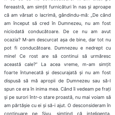
fereastră, am simțit furnicături în nas și aproape
că am vărsat o lacrimă, gândindu-mă: „De când
am început să cred în Dumnezeu, nu am fost
niciodată conducătoare. De ce nu am avut
ocazia? M-am descurcat așa de bine, dar tot nu
pot fi conducătoare. Dumnezeu e nedrept cu
mine! Ce rost are să continui să urmăresc
această cale?” La acea vreme, m-am simțit
foarte întunecată și descurajată și nu am fost
dispusă să mă apropii de Dumnezeu sau să-I
spun ce era în inima mea. Când îi vedeam pe frați
și pe surori într-o stare proastă, nu mai voiam să
am părtășie cu ei și să-i ajut. O desconsideram în
continuare pe Siyu, simțind că inteligența,