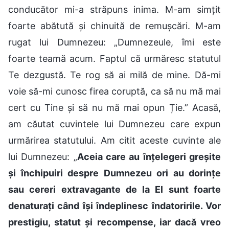
conducător mi-a străpuns inima. M-am simțit
foarte abătută și chinuită de remușcări. M-am
rugat lui Dumnezeu: „Dumnezeule, îmi este
foarte teamă acum. Faptul că urmăresc statutul
Te dezgustă. Te rog să ai milă de mine. Dă-mi
voie să-mi cunosc firea coruptă, ca să nu mă mai
cert cu Tine și să nu mă mai opun Ție.” Acasă,
am căutat cuvintele lui Dumnezeu care expun
urmărirea statutului. Am citit aceste cuvinte ale
lui Dumnezeu: „
Aceia care au înțelegeri greșite
și închipuiri despre Dumnezeu ori au dorințe
sau cereri extravagante de la El sunt foarte
denaturați când își îndeplinesc îndatoririle. Vor
prestigiu, statut și recompense, iar dacă vreo