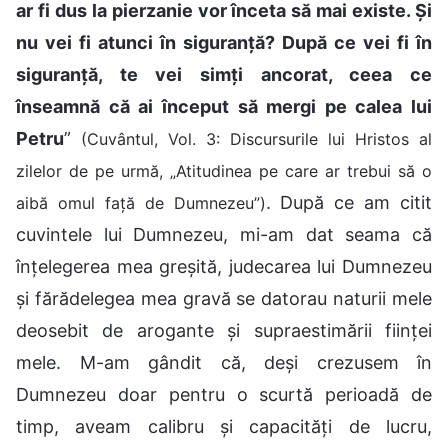
ar fi dus la pierzanie vor înceta să mai existe. Și
nu vei fi atunci în siguranță? După ce vei fi în
siguranță, te vei simți ancorat, ceea ce
înseamnă că ai început să mergi pe calea lui
Petru
”
(Cuvântul, Vol. 3: Discursurile lui Hristos al
zilelor de pe urmă, „Atitudinea pe care ar trebui să o
. După ce am citit
aibă omul față de Dumnezeu”)
cuvintele lui Dumnezeu, mi-am dat seama că
înțelegerea mea greșită, judecarea lui Dumnezeu
și fărădelegea mea gravă se datorau naturii mele
deosebit de arogante și supraestimării ființei
mele. M-am gândit că, deși crezusem în
Dumnezeu doar pentru o scurtă perioadă de
timp, aveam calibru și capacități de lucru,