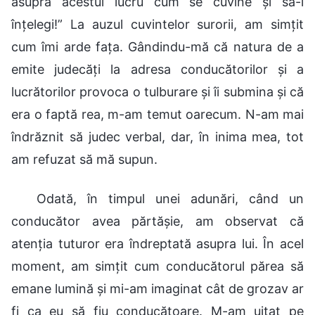
asupra acestui lucru cum se cuvine și să-l
înțelegi!” La auzul cuvintelor surorii, am simțit
cum îmi arde fața. Gândindu-mă că natura de a
emite judecăți la adresa conducătorilor și a
lucrătorilor provoca o tulburare și îi submina și că
era o faptă rea, m-am temut oarecum. N-am mai
îndrăznit să judec verbal, dar, în inima mea, tot
am refuzat să mă supun.
Odată, în timpul unei adunări, când un
conducător avea părtășie, am observat că
atenția tuturor era îndreptată asupra lui. În acel
moment, am simțit cum conducătorul părea să
emane lumină și mi-am imaginat cât de grozav ar
fi ca eu să fiu conducătoare. M-am uitat pe