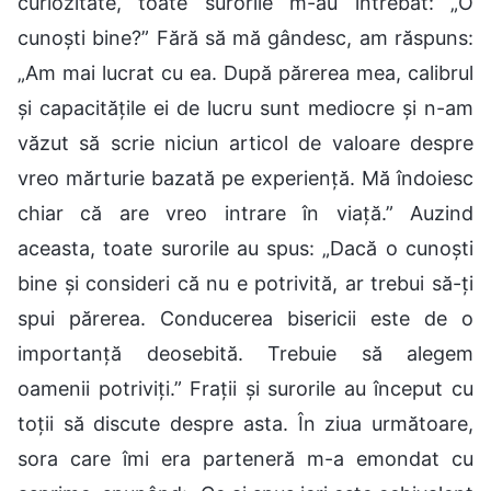
curiozitate, toate surorile m-au întrebat: „O
cunoști bine?” Fără să mă gândesc, am răspuns:
„Am mai lucrat cu ea. După părerea mea, calibrul
și capacitățile ei de lucru sunt mediocre și n-am
văzut să scrie niciun articol de valoare despre
vreo mărturie bazată pe experiență. Mă îndoiesc
chiar că are vreo intrare în viață.” Auzind
aceasta, toate surorile au spus: „Dacă o cunoști
bine și consideri că nu e potrivită, ar trebui să-ți
spui părerea. Conducerea bisericii este de o
importanță deosebită. Trebuie să alegem
oamenii potriviți.” Frații și surorile au început cu
toții să discute despre asta. În ziua următoare,
sora care îmi era parteneră m-a emondat cu