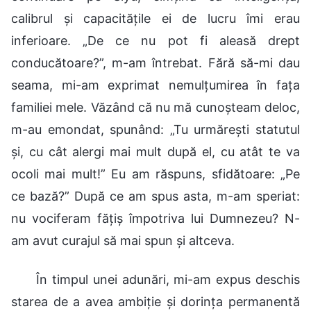
calibrul și capacitățile ei de lucru îmi erau
inferioare. „De ce nu pot fi aleasă drept
conducătoare?”, m-am întrebat. Fără să-mi dau
seama, mi-am exprimat nemulțumirea în fața
familiei mele. Văzând că nu mă cunoșteam deloc,
m-au emondat, spunând: „Tu urmărești statutul
și, cu cât alergi mai mult după el, cu atât te va
ocoli mai mult!” Eu am răspuns, sfidătoare: „Pe
ce bază?” După ce am spus asta, m-am speriat:
nu vociferam fățiș împotriva lui Dumnezeu? N-
am avut curajul să mai spun și altceva.
În timpul unei adunări, mi-am expus deschis
starea de a avea ambiție și dorința permanentă