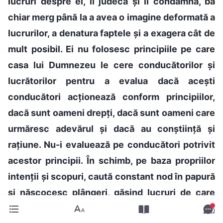
lucruri despre ei, îi judecă și îi condamnă, ba
chiar merg până la a avea o imagine deformată a
lucrurilor, a denatura faptele și a exagera cât de
mult posibil. Ei nu folosesc principiile pe care
casa lui Dumnezeu le cere conducătorilor și
lucrătorilor pentru a evalua dacă acești
conducători acționează conform principiilor,
dacă sunt oameni drepți, dacă sunt oameni care
urmăresc adevărul și dacă au conștiință și
rațiune. Nu-i evaluează pe conducători potrivit
acestor principii. În schimb, pe baza propriilor
intenții și scopuri, caută constant nod în papură
și născocesc plângeri, găsind lucruri de care
să-i acuze pe conducători sau lucrători,