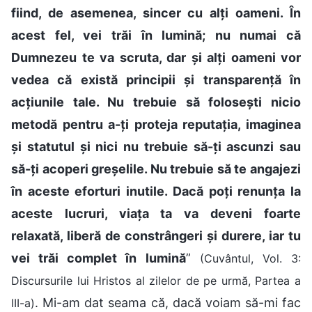
fiind, de asemenea, sincer cu alți oameni. În
acest fel, vei trăi în lumină; nu numai că
Dumnezeu te va scruta, dar și alți oameni vor
vedea că există principii și transparență în
acțiunile tale. Nu trebuie să folosești nicio
metodă pentru a-ți proteja reputația, imaginea
și statutul și nici nu trebuie să-ți ascunzi sau
să-ți acoperi greșelile. Nu trebuie să te angajezi
în aceste eforturi inutile. Dacă poți renunța la
aceste lucruri, viața ta va deveni foarte
relaxată, liberă de constrângeri și durere, iar tu
vei trăi complet în lumină
”
(Cuvântul, Vol. 3:
Discursurile lui Hristos al zilelor de pe urmă, Partea a
. Mi-am dat seama că, dacă voiam să-mi fac
III-a)