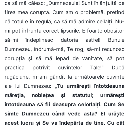
ca să mă căiesc: „Dumnezeule! Sunt înlănțuită de
firea mea coruptă. Cum am o problemă, pretind
că totul e în regulă, ca să mă admire ceilalți. Nu-
mi pot înfrunta corect lipsurile. E foarte obositor
să-mi îndeplinesc datoria astfel! Bunule
Dumnezeu, îndrumă-mă, Te rog, să-mi recunosc
corupția și să mă lepăd de vanitate, să pot
practica potrivit cuvintelor Tale!” După
rugăciune, m-am gândit la următoarele cuvinte
ale lui Dumnezeu: „
Tu urmărești întotdeauna
măreția, noblețea și statutul; urmărești
întotdeauna să fii deasupra celorlalți. Cum Se
simte Dumnezeu când vede asta? El urăște
acest lucru și Se va îndepărta de tine. Cu cât