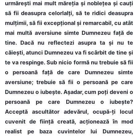
urmărești mai mult măreția și noblețea și cauți
să fii deasupra celorlalți, să te ridici deasupra
mulțimii, să fii excepțional și remarcabil, cu atât
mai multă aversiune simte Dumnezeu față de
tine. Dacă nu reflectezi asupra ta și nu te
căiești, atunci Dumnezeu va fi scârbit de tine și
te va respinge. Sub nicio formă nu trebuie să fii
o persoană față de care Dumnezeu simte
aversiune; trebuie să fii o persoană pe care
Dumnezeu o iubește. Așadar, cum poți deveni o
persoană pe care Dumnezeu o iubește?
Acceptă ascultător adevărul, ocupă-ți locul
cuvenit de ființă creată, acționează în mod
realist pe baza cuvintelor lui Dumnezeu,