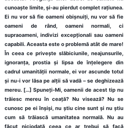
cunoaște limite, și-au pierdut complet rațiunea.
Ei nu vor să fie oameni obișnuiți, nu vor să fie
oameni de rând, oameni normali, ci
supraoameni, indivizi excepționali sau oameni
capabili. Aceasta este o problemă atât de mare!
În ceea ce privește slăbiciunile, neajunsurile,
ignoranța, prostia și lipsa de înțelegere din
cadrul umanității normale, ei vor ascunde totul
și nu-i vor lăsa pe alții să vadă – se deghizează
mereu. […] Spuneți-Mi, oamenii de acest tip nu
trăiesc mereu în ceață? Nu visează? Nu se
cunosc pe ei înșiși, nu știu cine sunt și nu știu
cum să trăiască umanitatea normală. Nu au
făcut niciodată ceea ce ar trebui să facă