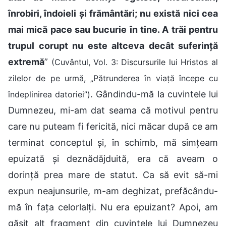
înrobiri, îndoieli și frământări; nu există nici cea
mai mică pace sau bucurie în tine. A trăi pentru
trupul corupt nu este altceva decât suferință
extremă
”
(Cuvântul, Vol. 3: Discursurile lui Hristos al
zilelor de pe urmă, „Pătrunderea în viață începe cu
. Gândindu-mă la cuvintele lui
îndeplinirea datoriei”)
Dumnezeu, mi-am dat seama că motivul pentru
care nu puteam fi fericită, nici măcar după ce am
terminat conceptul și, în schimb, mă simțeam
epuizată și deznădăjduită, era că aveam o
dorință prea mare de statut. Ca să evit să-mi
expun neajunsurile, m-am deghizat, prefăcându-
mă în fața celorlalți. Nu era epuizant? Apoi, am
găsit alt fragment din cuvintele lui Dumnezeu