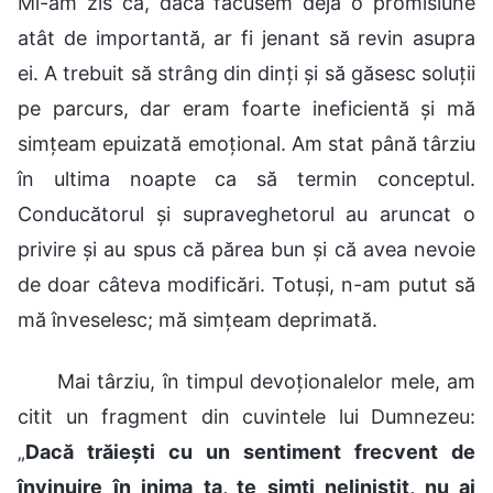
Mi-am zis că, dacă făcusem deja o promisiune
atât de importantă, ar fi jenant să revin asupra
ei. A trebuit să strâng din dinți și să găsesc soluții
pe parcurs, dar eram foarte ineficientă și mă
simțeam epuizată emoțional. Am stat până târziu
în ultima noapte ca să termin conceptul.
Conducătorul și supraveghetorul au aruncat o
privire și au spus că părea bun și că avea nevoie
de doar câteva modificări. Totuși, n-am putut să
mă înveselesc; mă simțeam deprimată.
Mai târziu, în timpul devoționalelor mele, am
citit un fragment din cuvintele lui Dumnezeu:
„
Dacă trăiești cu un sentiment frecvent de
învinuire în inima ta, te simți neliniștit, nu ai