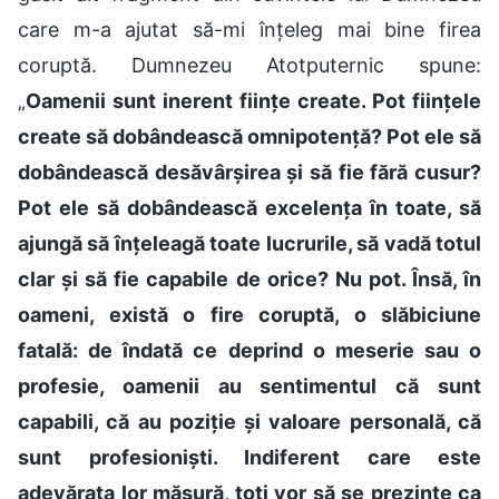
care m-a ajutat să-mi înțeleg mai bine firea
coruptă. Dumnezeu Atotputernic spune:
„
Oamenii sunt inerent ființe create. Pot ființele
create să dobândească omnipotență? Pot ele să
dobândească desăvârșirea și să fie fără cusur?
Pot ele să dobândească excelența în toate, să
ajungă să înțeleagă toate lucrurile, să vadă totul
clar și să fie capabile de orice? Nu pot. Însă, în
oameni, există o fire coruptă, o slăbiciune
fatală: de îndată ce deprind o meserie sau o
profesie, oamenii au sentimentul că sunt
capabili, că au poziție și valoare personală, că
sunt profesioniști. Indiferent care este
adevărata lor măsură, toți vor să se prezinte ca