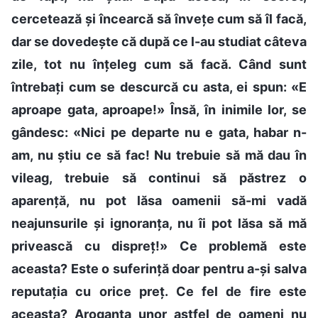
cercetează și încearcă să învețe cum să îl facă,
dar se dovedește că după ce l-au studiat câteva
zile, tot nu înțeleg cum să facă. Când sunt
întrebați cum se descurcă cu asta, ei spun: «E
aproape gata, aproape!» Însă, în inimile lor, se
gândesc: «Nici pe departe nu e gata, habar n-
am, nu știu ce să fac! Nu trebuie să mă dau în
vileag, trebuie să continui să păstrez o
aparență, nu pot lăsa oamenii să-mi vadă
neajunsurile și ignoranța, nu îi pot lăsa să mă
privească cu dispreț!» Ce problemă este
aceasta? Este o suferință doar pentru a-și salva
reputația cu orice preț. Ce fel de fire este
aceasta? Aroganța unor astfel de oameni nu