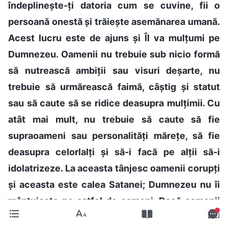
îndeplinește-ți datoria cum se cuvine, fii o
persoană onestă și trăiește asemănarea umană.
Acest lucru este de ajuns și Îl va mulțumi pe
Dumnezeu. Oamenii nu trebuie sub nicio formă
să nutrească ambiții sau visuri deșarte, nu
trebuie să urmărească faimă, câștig și statut
sau să caute să se ridice deasupra mulțimii. Cu
atât mai mult, nu trebuie să caute să fie
supraoameni sau personalități mărețe, să fie
deasupra celorlalți și să-i facă pe alții să-i
idolatrizeze. La aceasta tânjesc oamenii corupți
și aceasta este calea Satanei; Dumnezeu nu îi
mântuiește pe astfel de oameni. Dacă oamenii
urmăresc neîncetat faimă, câștig și statut și