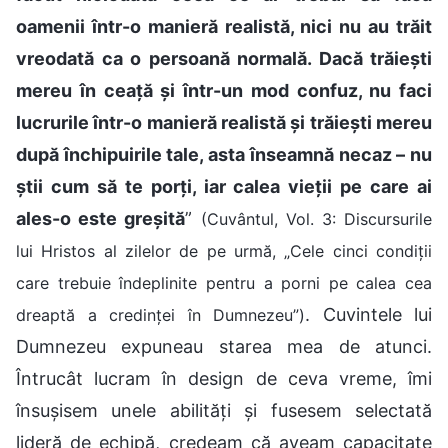
oamenii într-o manieră realistă, nici nu au trăit
vreodată ca o persoană normală. Dacă trăiești
mereu în ceață și într-un mod confuz, nu faci
lucrurile într-o manieră realistă și trăiești mereu
după închipuirile tale, asta înseamnă necaz – nu
știi cum să te porți, iar calea vieții pe care ai
ales-o este greșită
”
(Cuvântul, Vol. 3: Discursurile
lui Hristos al zilelor de pe urmă, „Cele cinci condiții
care trebuie îndeplinite pentru a porni pe calea cea
. Cuvintele lui
dreaptă a credinței în Dumnezeu”)
Dumnezeu expuneau starea mea de atunci.
Întrucât lucram în design de ceva vreme, îmi
însușisem unele abilități și fusesem selectată
lideră de echipă, credeam că aveam capacitate