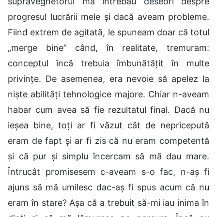
supraveghetorul mă întrebau deseori despre
progresul lucrării mele și dacă aveam probleme.
Fiind extrem de agitată, le spuneam doar că totul
„merge bine” când, în realitate, tremuram:
conceptul încă trebuia îmbunătățit în multe
privințe. De asemenea, era nevoie să apelez la
niște abilități tehnologice majore. Chiar n-aveam
habar cum avea să fie rezultatul final. Dacă nu
ieșea bine, toți ar fi văzut cât de nepricepută
eram de fapt și ar fi zis că nu eram competentă
și că pur și simplu încercam să mă dau mare.
Întrucât promisesem c-aveam s-o fac, n-aș fi
ajuns să mă umilesc dac-aș fi spus acum că nu
eram în stare? Așa că a trebuit să-mi iau inima în