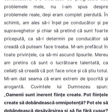
problemele mele, nu i-am spus despre
problemele reale, deși eram complet pierdută. În
schimb, am ales să-i înșel pe conducător și pe
supraveghetor și chiar să pretind că sunt foarte
pricepută, ca să-l determin pe conducător să
creadă că puteam face treaba. M-am prefăcut în
toate privințele, ca să-mi ascund lipsurile. Mereu
am pretins că sunt o lucrătoare talentată, ca
ceilalți să creadă că pot face orice și că știu totul.
Mi-am dat seama că eram extrem de ipocrită și
arogantă. Cuvintele lui Dumnezeu spun:
„
Oamenii sunt inerent ființe create. Pot ființele
create să dobândească omnipotență? Pot ele să
dobândească desăvârșirea și să fie fără cusur?