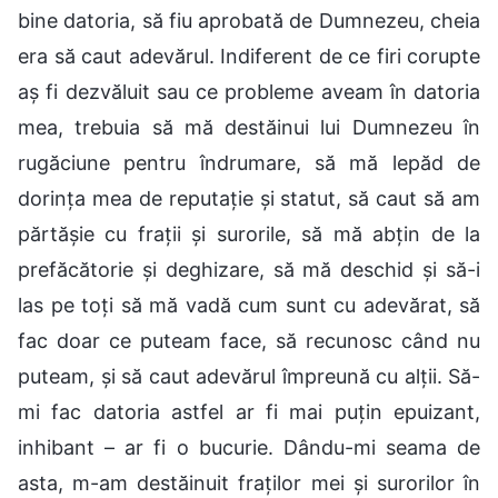
bine datoria, să fiu aprobată de Dumnezeu, cheia
era să caut adevărul. Indiferent de ce firi corupte
aș fi dezvăluit sau ce probleme aveam în datoria
mea, trebuia să mă destăinui lui Dumnezeu în
rugăciune pentru îndrumare, să mă lepăd de
dorința mea de reputație și statut, să caut să am
părtășie cu frații și surorile, să mă abțin de la
prefăcătorie și deghizare, să mă deschid și să-i
las pe toți să mă vadă cum sunt cu adevărat, să
fac doar ce puteam face, să recunosc când nu
puteam, și să caut adevărul împreună cu alții. Să-
mi fac datoria astfel ar fi mai puțin epuizant,
inhibant – ar fi o bucurie. Dându-mi seama de
asta, m-am destăinuit fraților mei și surorilor în