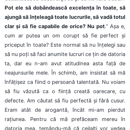
Pot ele să dobândească excelența în toate, să
ajungă să înțeleagă toate lucrurile, să vadă totul
clar și să fie capabile de orice? Nu pot
.” Așa e,
cum ar putea un om corupt să fie perfect și
priceput în toate? Este normal să nu înțelegi sau
să nu poți să faci anumite lucruri ce țin de datoria
ta, dar eu n-am avut atitudinea asta față de
neajunsurile mele. În schimb, am insistat să mă
înfățișez ca fiind o persoană talentată. Nu voiam
să fiu văzută ca o ființă creată oarecare, cu
defecte. Am căutat să fiu perfectă și fără cusur.
Eram atât de arogantă, încât mi-am pierdut
rațiunea. Pentru că mă prefăceam mereu în
datoria mea, temându-mă că ceilalți vor vedea