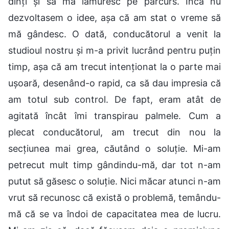
dinți și să mă lămuresc pe parcurs. Încă nu
dezvoltasem o idee, așa că am stat o vreme să
mă gândesc. O dată, conducătorul a venit la
studioul nostru și m-a privit lucrând pentru puțin
timp, așa că am trecut intenționat la o parte mai
ușoară, desenând-o rapid, ca să dau impresia că
am totul sub control. De fapt, eram atât de
agitată încât îmi transpirau palmele. Cum a
plecat conducătorul, am trecut din nou la
secțiunea mai grea, căutând o soluție. Mi-am
petrecut mult timp gândindu-mă, dar tot n-am
putut să găsesc o soluție. Nici măcar atunci n-am
vrut să recunosc că există o problemă, temându-
mă că se va îndoi de capacitatea mea de lucru.