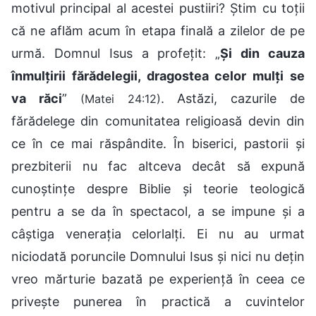
motivul principal al acestei pustiiri? Știm cu toții
că ne aflăm acum în etapa finală a zilelor de pe
urmă. Domnul Isus a profețit: „
Și din cauza
înmulțirii fărădelegii, dragostea celor mulți se
va răci
”
. Astăzi, cazurile de
(Matei 24:12)
fărădelege din comunitatea religioasă devin din
ce în ce mai răspândite. În biserici, pastorii și
prezbiterii nu fac altceva decât să expună
cunoștințe despre Biblie și teorie teologică
pentru a se da în spectacol, a se impune și a
câștiga venerația celorlalți. Ei nu au urmat
niciodată poruncile Domnului Isus și nici nu dețin
vreo mărturie bazată pe experiență în ceea ce
privește punerea în practică a cuvintelor