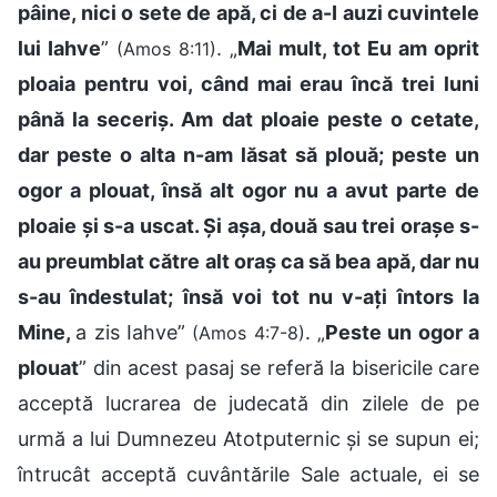
pâine, nici o sete de apă, ci de a-I auzi cuvintele
lui Iahve
”
. „
Mai mult, tot Eu am oprit
(Amos 8:11)
ploaia pentru voi, când mai erau încă trei luni
până la seceriș. Am dat ploaie peste o cetate,
dar peste o alta n-am lăsat să plouă; peste un
ogor a plouat, însă alt ogor nu a avut parte de
ploaie și s-a uscat. Și așa, două sau trei orașe s-
au preumblat către alt oraș ca să bea apă, dar nu
s-au îndestulat; însă voi tot nu v-ați întors la
Mine,
a zis Iahve”
. „
Peste un ogor a
(Amos 4:7-8)
plouat
” din acest pasaj se referă la bisericile care
acceptă lucrarea de judecată din zilele de pe
urmă a lui Dumnezeu Atotputernic și se supun ei;
întrucât acceptă cuvântările Sale actuale, ei se