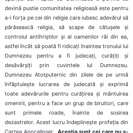
devină pustie comunitatea religioasă este pentru
a-i forța pe cei din religie care iubesc adevărul să
părăsească religia, să scape de cătușele și
controlul antihriștilor și al oamenilor răi din ea,
astfel încât să poată fi ridicați înaintea tronului lui
Dumnezeu pentru a fi judecați, curățiți și
desăvârșiți prin cuvintele lui Dumnezeu.
Dumnezeu Atotputernic din zilele de pe urmă
înfăptuiește lucrarea de judecată și exprimă
toate adevărurile pentru curățirea și mântuirea
omenirii, pentru a face un grup de biruitori, care
sunt primele roade, înainte de sosirea
dezastrelor. Acest lucru îndeplinește profeția din
Cartea Apocalipsei: „
Aceștia sunt cei care nu s-