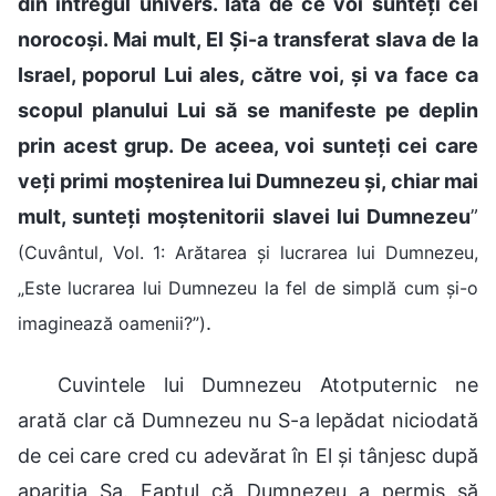
din întregul univers. Iată de ce voi sunteți cei
norocoși. Mai mult, El Și-a transferat slava de la
Israel, poporul Lui ales, către voi, și va face ca
scopul planului Lui să se manifeste pe deplin
prin acest grup. De aceea, voi sunteți cei care
veți primi moștenirea lui Dumnezeu și, chiar mai
mult, sunteți moștenitorii slavei lui Dumnezeu
”
(Cuvântul, Vol. 1: Arătarea și lucrarea lui Dumnezeu,
„Este lucrarea lui Dumnezeu la fel de simplă cum și-o
.
imaginează oamenii?”)
Cuvintele lui Dumnezeu Atotputernic ne
arată clar că Dumnezeu nu S-a lepădat niciodată
de cei care cred cu adevărat în El și tânjesc după
apariția Sa. Faptul că Dumnezeu a permis să