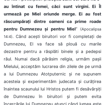
au întinat cu femei, căci sunt virgini. Ei Îl
urmează pe Miel oriunde merge. Ei au fost
răscumpărați dintre oameni ca prime roade
pentru Dumnezeu și pentru Miel
”
(Apocalipsa
. Când acești biruitori vor fi completați de
14:4)
Dumnezeu, El va face să plouă cu marile
dezastre pentru a răsplăti binele și a pedepsi
răul. Numai dacă părăsim religia, urmăm pașii
Mielului, acceptăm lucrarea din zilele de pe urmă
a lui Dumnezeu Atotputernic și ne supunem
acesteia și experimentăm judecata și curățirea
înaintea scaunului lui Hristos putem fi desăvârșiți
de Dumnezeu în biruitori și putem evita
încercările lui Dumnezeu atunci când lumea este