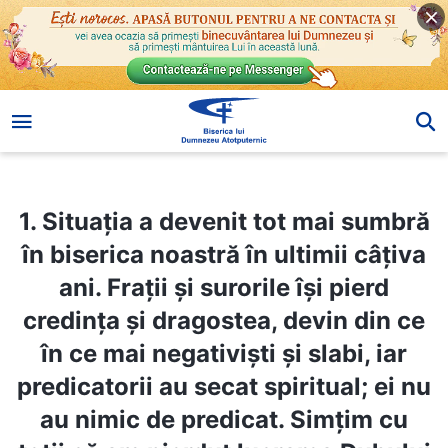
1. Situația a devenit tot mai sumbră în biserica noastră în ultimii câțiva ani. Frații și surorile își pierd credința și dragostea, devin din ce în ce mai negativiști și slabi, iar predicatorii au secat spiritual; ei nu au nimic de predicat. Simțim cu toții că am pierdut lucrarea Duhului Sfânt. Am căutat peste tot biserici care să aibă lucrarea Duhului Sfânt, dar fiecare biserică pe care o găsim este la fel de pustiită ca următoarea. De ce este fiecare confesiune copleșită de această foamete?
1. Situația a devenit tot mai sumbră
în biserica noastră în ultimii câțiva
ani. Frații și surorile își pierd
credința și dragostea, devin din ce
în ce mai negativiști și slabi, iar
predicatorii au secat spiritual; ei nu
au nimic de predicat. Simțim cu