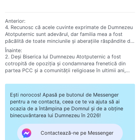
Anterior:
4. Recunosc că acele cuvinte exprimate de Dumnezeu
Atotputernic sunt adevărul, dar familia mea a fost
păcălită de toate minciunile și aberațiile răspândite de
PCC și comunitatea religioasă. Aceasta face orice
Înainte:
poate pentru a mă opri să investighez lucrarea lui
2. Deși Biserica lui Dumnezeu Atotputernic a fost
Dumnezeu Atotputernic din zilele de pe urmă. Nu
cotropită de opoziția și condamnarea frenetică din
vreau să mă cert cu familia mea din cauza credinței
partea PCC și a comunității religioase în ultimii ani,
mele în Dumnezeu Atotputernic, dar nici să renunț la
observ că biserica a produs tot mai multe filme și
credința mea în Dumnezeu Atotputernic și să-mi pierd
videoclipuri online care mărturisesc pentru Dumnezeu.
șansa la mântuirea de către Dumnezeu. Care este
Conținutul acestor filme și videoclipuri crește în
Ești norocos! Apasă pe butonul de Messenger
lucrul corect pe care ar trebui să-l fac?
permanență, iar ele devin tot mai bine realizate din
pentru a ne contacta, ceea ce te va ajuta să ai
punct de vedere tehnic. Adevărurile pe care le
ocazia de a întâmpina pe Domnul și de a obține
împărtășesc aceste producții sunt, de asemenea,
binecuvântarea lui Dumnezeu în 2026!
incredibil de edificatoare pentru oameni. În ultimii ani,
întreaga comunitate religioasă nu a produs niciun film
nici pe departe atât de bun care să mărturisească
Contactează-ne pe Messenger
pentru lucrarea lui Dumnezeu. Acum tot mai mulți