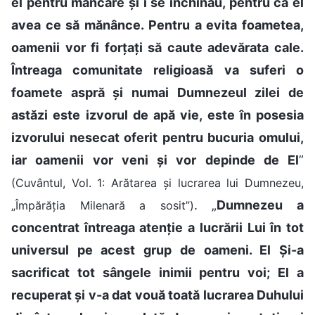
el pentru mâncare și i se închinau, pentru că el
avea ce să mănânce. Pentru a evita foametea,
oamenii vor fi forțați să caute adevărata cale.
Întreaga comunitate religioasă va suferi o
foamete aspră și numai Dumnezeul zilei de
astăzi este izvorul de apă vie, este în posesia
izvorului nesecat oferit pentru bucuria omului,
iar oamenii vor veni și vor depinde de El
”
(Cuvântul, Vol. 1: Arătarea și lucrarea lui Dumnezeu,
. „
Dumnezeu a
„Împărăția Milenară a sosit”)
concentrat întreaga atenție a lucrării Lui în tot
universul pe acest grup de oameni. El Și-a
sacrificat tot sângele inimii pentru voi; El a
recuperat și v-a dat vouă toată lucrarea Duhului