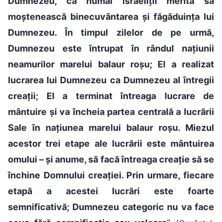
Dumnezeu, că numai israeliții merită să
moștenească binecuvântarea și făgăduința lui
Dumnezeu. În timpul zilelor de pe urmă,
Dumnezeu este întrupat în rândul națiunii
neamurilor marelui balaur roșu; El a realizat
lucrarea lui Dumnezeu ca Dumnezeu al întregii
creații; El a terminat întreaga lucrare de
mântuire și va încheia partea centrală a lucrării
Sale în națiunea marelui balaur roșu. Miezul
acestor trei etape ale lucrării este mântuirea
omului – și anume, să facă întreaga creație să se
închine Domnului creației. Prin urmare, fiecare
etapă a acestei lucrări este foarte
semnificativă; Dumnezeu categoric nu va face