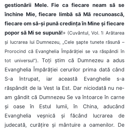
gestionării Mele. Fie ca fiecare neam să se
închine Mie, fiecare limbă să Mă recunoască,
fiecare om să-și pună credința în Mine și fiecare
popor să Mi se supună!
»
(Cuvântul, Vol. 1: Arătarea
și lucrarea lui Dumnezeu, „Cele șapte tunete răsună –
Prorocind că Evanghelia Împărăției se va răspândi în
. Toți știm că Dumnezeu a adus
tot universul”)
Evanghelia Împărăției cerurilor prima dată când
S-a întrupat, iar această Evanghelie s-a
răspândit de la Vest la Est. Dar niciodată nu ne-
am gândit că Dumnezeu Se va întoarce în carne
și oase în Estul lumii, în China, aducând
Evanghelia veșnică și făcând lucrarea de
judecată, curățire și mântuire a oamenilor. De