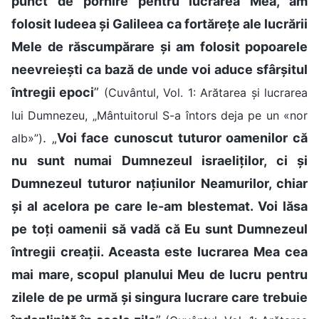
punct de pornire pentru lucrarea Mea, am
folosit Iudeea și Galileea ca fortărețe ale lucrării
Mele de răscumpărare și am folosit popoarele
neevreiești ca bază de unde voi aduce sfârșitul
întregii epoci
”
(Cuvântul, Vol. 1: Arătarea și lucrarea
lui Dumnezeu, „Mântuitorul S-a întors deja pe un «nor
. „
Voi face cunoscut tuturor oamenilor că
alb»”)
nu sunt numai Dumnezeul israeliților, ci și
Dumnezeul tuturor națiunilor Neamurilor, chiar
și al acelora pe care le-am blestemat. Voi lăsa
pe toți oamenii să vadă că Eu sunt Dumnezeul
întregii creații. Aceasta este lucrarea Mea cea
mai mare, scopul planului Meu de lucru pentru
zilele de pe urmă și singura lucrare care trebuie