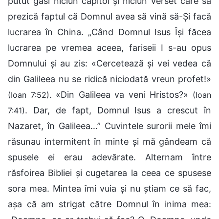
putut găsi niciun capitol și niciun verset care să
prezică faptul că Domnul avea să vină să-Și facă
lucrarea în China. „Când Domnul Isus Își făcea
lucrarea pe vremea aceea, fariseii I s-au opus
Domnului și au zis: «Cercetează şi vei vedea că
din Galileea nu se ridică niciodată vreun profet!»
. «Din Galileea va veni Hristos?»
(Ioan 7:52)
(Ioan
. Dar, de fapt, Domnul Isus a crescut în
7:41)
Nazaret, în Galileea…” Cuvintele surorii mele îmi
răsunau intermitent în minte și mă gândeam că
spusele ei erau adevărate. Alternam între
răsfoirea Bibliei și cugetarea la ceea ce spusese
sora mea. Mintea îmi vuia și nu știam ce să fac,
așa că am strigat către Domnul în inima mea: