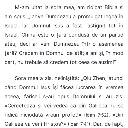
M-am uitat la sora mea, am ridicat Biblia și
am spus: „Iahve Dumnezeu a promulgat legea în
Israel, iar Domnul Isus a fost răstignit tot în
Israel. China este o țară condusă de un partid
ateu, deci ar veni Dumnezeu într-o asemenea
țară? Credem în Domnul de atâția ani și, în mod
cert, nu trebuie să credem tot ceea ce auzim!”
Sora mea a zis, neliniștită: „Qiu Zhen, atunci
când Domnul Isus Își făcea lucrarea în vremea
aceea, fariseii s-au opus Domnului și au zis:
«Cercetează şi vei vedea că din Galileea nu se
ridică niciodată vreun profet!»
. «Din
(Ioan 7:52)
Galileea va veni Hristos?»
. Dar, de fapt,
(Ioan 7:41)