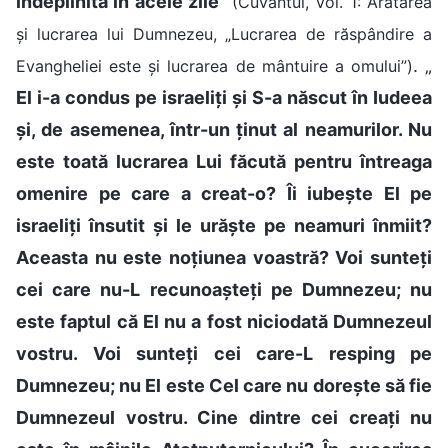
îndeplinită în acele zile
”
(Cuvântul, Vol. 1: Arătarea
și lucrarea lui Dumnezeu, „Lucrarea de răspândire a
. „
Evangheliei este și lucrarea de mântuire a omului”)
El i-a condus pe israeliți și S-a născut în Iudeea
și, de asemenea, într-un ținut al neamurilor. Nu
este toată lucrarea Lui făcută pentru întreaga
omenire pe care a creat-o? Îi iubește El pe
israeliți însutit și le urăște pe neamuri înmiit?
Aceasta nu este noțiunea voastră? Voi sunteți
cei care nu-L recunoașteți pe Dumnezeu; nu
este faptul că El nu a fost niciodată Dumnezeul
vostru. Voi sunteți cei care-L resping pe
Dumnezeu; nu El este Cel care nu dorește să fie
Dumnezeul vostru. Cine dintre cei creați nu