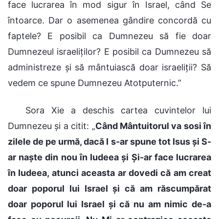
face lucrarea în mod sigur în Israel, când Se
întoarce. Dar o asemenea gândire concordă cu
faptele? E posibil ca Dumnezeu să fie doar
Dumnezeul israeliților? E posibil ca Dumnezeu să
administreze și să mântuiască doar israeliții? Să
vedem ce spune Dumnezeu Atotputernic.”
Sora Xie a deschis cartea cuvintelor lui
Dumnezeu și a citit: „
Când Mântuitorul va sosi în
zilele de pe urmă, dacă I s-ar spune tot Isus și S-
ar naște din nou în Iudeea și Și-ar face lucrarea
în Iudeea, atunci aceasta ar dovedi că am creat
doar poporul lui Israel și că am răscumpărat
doar poporul lui Israel și că nu am nimic de-a