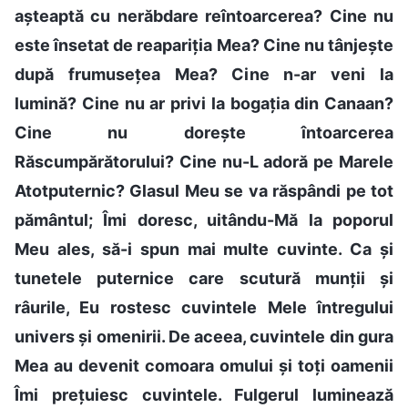
așteaptă cu nerăbdare reîntoarcerea? Cine nu
este însetat de reapariția Mea? Cine nu tânjește
după frumusețea Mea? Cine n-ar veni la
lumină? Cine nu ar privi la bogația din Canaan?
Cine nu dorește întoarcerea
Răscumpărătorului? Cine nu-L adoră pe Marele
Atotputernic? Glasul Meu se va răspândi pe tot
pământul; Îmi doresc, uitându-Mă la poporul
Meu ales, să-i spun mai multe cuvinte. Ca și
tunetele puternice care scutură munții și
râurile, Eu rostesc cuvintele Mele întregului
univers și omenirii. De aceea, cuvintele din gura
Mea au devenit comoara omului și toți oamenii
Îmi prețuiesc cuvintele. Fulgerul luminează