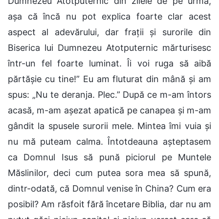
Dumnezeu Atotputernic din zilele de pe urmă,
așa că încă nu pot explica foarte clar acest
aspect al adevărului, dar frații și surorile din
Biserica lui Dumnezeu Atotputernic mărturisesc
într-un fel foarte luminat. Îi voi ruga să aibă
părtășie cu tine!” Eu am fluturat din mână și am
spus: „Nu te deranja. Plec.” După ce m-am întors
acasă, m-am așezat apatică pe canapea și m-am
gândit la spusele surorii mele. Mintea îmi vuia și
nu mă puteam calma. Întotdeauna așteptasem
ca Domnul Isus să pună piciorul pe Muntele
Măslinilor, deci cum putea sora mea să spună,
dintr-odată, că Domnul venise în China? Cum era
posibil? Am răsfoit fără încetare Biblia, dar nu am