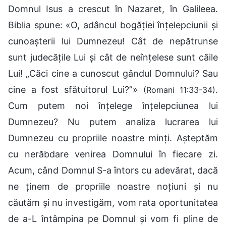
Domnul Isus a crescut în Nazaret, în Galileea.
Biblia spune: «O, adâncul bogăţiei înţelepciunii şi
cunoaşterii lui Dumnezeu! Cât de nepătrunse
sunt judecăţile Lui şi cât de neînţelese sunt căile
Lui! „Căci cine a cunoscut gândul Domnului? Sau
cine a fost sfătuitorul Lui?”»
.
(Romani 11:33-34)
Cum putem noi înțelege înțelepciunea lui
Dumnezeu? Nu putem analiza lucrarea lui
Dumnezeu cu propriile noastre minți. Așteptăm
cu nerăbdare venirea Domnului în fiecare zi.
Acum, când Domnul S-a întors cu adevărat, dacă
ne ținem de propriile noastre noțiuni și nu
căutăm și nu investigăm, vom rata oportunitatea
de a-L întâmpina pe Domnul și vom fi pline de