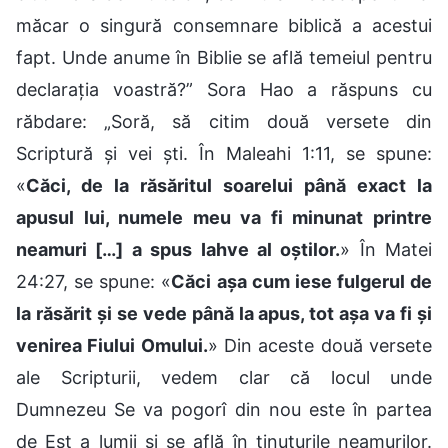
măcar o singură consemnare biblică a acestui
fapt. Unde anume în Biblie se află temeiul pentru
declarația voastră?” Sora Hao a răspuns cu
răbdare: „Soră, să citim două versete din
Scriptură și vei ști. În Maleahi 1:11, se spune:
«
Căci, de la răsăritul soarelui până exact la
apusul lui, numele meu va fi minunat printre
neamuri […] a spus Iahve al oștilor.
» În Matei
24:27, se spune: «
Căci aşa cum iese fulgerul de
la răsărit şi se vede până la apus, tot aşa va fi şi
venirea Fiului Omului.
» Din aceste două versete
ale Scripturii, vedem clar că locul unde
Dumnezeu Se va pogorî din nou este în partea
de Est a lumii și se află în ținuturile neamurilor.