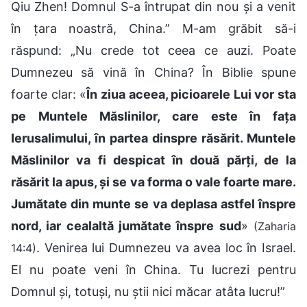
Qiu Zhen! Domnul S-a întrupat din nou și a venit
în țara noastră, China.” M-am grăbit să-i
răspund: „Nu crede tot ceea ce auzi. Poate
Dumnezeu să vină în China? În Biblie spune
foarte clar: «
În ziua aceea, picioarele Lui vor sta
pe Muntele Măslinilor, care este în faţa
Ierusalimului, în partea dinspre răsărit. Muntele
Măslinilor va fi despicat în două părţi, de la
răsărit la apus, şi se va forma o vale foarte mare.
Jumătate din munte se va deplasa astfel înspre
nord, iar cealaltă jumătate înspre sud
»
(Zaharia
. Venirea lui Dumnezeu va avea loc în Israel.
14:4)
El nu poate veni în China. Tu lucrezi pentru
Domnul și, totuși, nu știi nici măcar atâta lucru!”