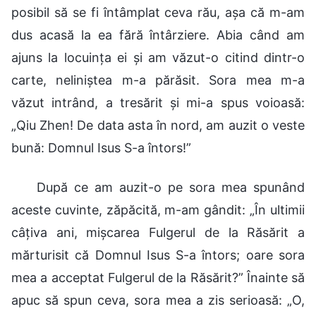
posibil să se fi întâmplat ceva rău, așa că m-am
dus acasă la ea fără întârziere. Abia când am
ajuns la locuința ei și am văzut-o citind dintr-o
carte, neliniștea m-a părăsit. Sora mea m-a
văzut intrând, a tresărit și mi-a spus voioasă:
„Qiu Zhen! De data asta în nord, am auzit o veste
bună: Domnul Isus S-a întors!”
După ce am auzit-o pe sora mea spunând
aceste cuvinte, zăpăcită, m-am gândit: „În ultimii
câțiva ani, mișcarea Fulgerul de la Răsărit a
mărturisit că Domnul Isus S-a întors; oare sora
mea a acceptat Fulgerul de la Răsărit?” Înainte să
apuc să spun ceva, sora mea a zis serioasă: „O,