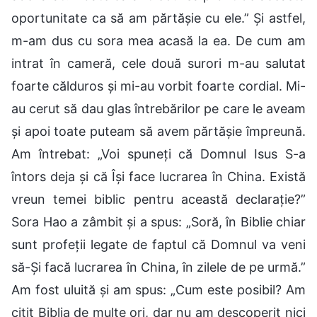
oportunitate ca să am părtășie cu ele.” Și astfel,
m-am dus cu sora mea acasă la ea. De cum am
intrat în cameră, cele două surori m-au salutat
foarte călduros și mi-au vorbit foarte cordial. Mi-
au cerut să dau glas întrebărilor pe care le aveam
și apoi toate puteam să avem părtășie împreună.
Am întrebat: „Voi spuneți că Domnul Isus S-a
întors deja și că Își face lucrarea în China. Există
vreun temei biblic pentru această declarație?”
Sora Hao a zâmbit și a spus: „Soră, în Biblie chiar
sunt profeții legate de faptul că Domnul va veni
să-Și facă lucrarea în China, în zilele de pe urmă.”
Am fost uluită și am spus: „Cum este posibil? Am
citit Biblia de multe ori, dar nu am descoperit nici