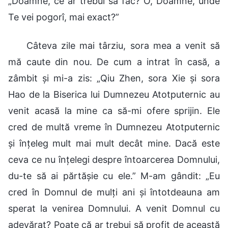
„Doamne, ce ar trebui să fac? O, Doamne, unde
Te vei pogorî, mai exact?”
Câteva zile mai târziu, sora mea a venit să
mă caute din nou. De cum a intrat în casă, a
zâmbit și mi-a zis: „Qiu Zhen, sora Xie și sora
Hao de la Biserica lui Dumnezeu Atotputernic au
venit acasă la mine ca să-mi ofere sprijin. Ele
cred de multă vreme în Dumnezeu Atotputernic
și înțeleg mult mai mult decât mine. Dacă este
ceva ce nu înțelegi despre întoarcerea Domnului,
du-te să ai părtășie cu ele.” M-am gândit: „Eu
cred în Domnul de mulți ani și întotdeauna am
sperat la venirea Domnului. A venit Domnul cu
adevărat? Poate că ar trebui să profit de această