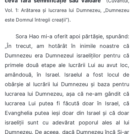
ceva fără semnificație sau valoare
”
(Cuvântul,
Vol. 1: Arătarea și lucrarea lui Dumnezeu, „Dumnezeu
.
este Domnul întregii creații”)
Sora Hao mi-a oferit apoi părtășie, spunând:
„În trecut, am hotărât în inimile noastre că
Dumnezeu era Dumnezeul israeliților pentru că
primele două etape ale lucrării Lui au avut loc,
amândouă, în Israel. Israelul a fost locul de
obârșie al lucrării lui Dumnezeu și baza pentru
lucrarea lui Dumnezeu, așa că ne-am gândit că
lucrarea Lui putea fi făcută doar în Israel, că
Evanghelia putea ieși doar din Israel și că doar
israeliții sunt cu adevărat poporul ales al lui
Dumnezeu. De aceea, dacă Dumnezeu încă Și-ar