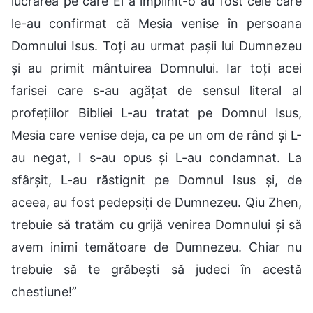
lucrarea pe care El a împlinit-o au fost cele care
le-au confirmat că Mesia venise în persoana
Domnului Isus. Toți au urmat pașii lui Dumnezeu
și au primit mântuirea Domnului. Iar toți acei
farisei care s-au agățat de sensul literal al
profețiilor Bibliei L-au tratat pe Domnul Isus,
Mesia care venise deja, ca pe un om de rând și L-
au negat, I s-au opus și L-au condamnat. La
sfârșit, L-au răstignit pe Domnul Isus și, de
aceea, au fost pedepsiți de Dumnezeu. Qiu Zhen,
trebuie să tratăm cu grijă venirea Domnului și să
avem inimi temătoare de Dumnezeu. Chiar nu
trebuie să te grăbești să judeci în acestă
chestiune!”