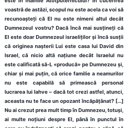
este în mâinile Atotputernicului? În cucerirea
voastră de astăzi, scopul nu este acela ca voi să
recunoașteți că El nu este nimeni altul decât
Dumnezeul vostru? Dacă încă mai susțineți că
El este doar Dumnezeul israeliților și încă susții
că originea nașterii Lui este casa lui David din
Israel, că nicio altă națiune decât Israelul nu
este calificată să-L «producă» pe Dumnezeu și,
chiar și mai puțin, că orice familie a neamurilor
nu este capabilă să primească personal
lucrarea lui Iahve – dacă tot crezi astfel, atunci,
aceasta nu te face un opozant încăpățânat? […]
Nu ai crezut prea mult timp în Dumnezeu, totuși,
ai multe noțiuni despre El, până în punctul în