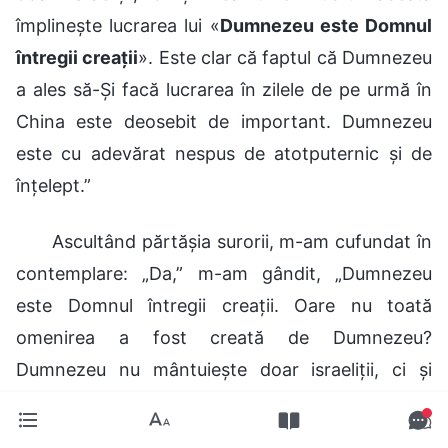
împlinește lucrarea lui «
Dumnezeu este Domnul
întregii creații
». Este clar că faptul că Dumnezeu
a ales să-Și facă lucrarea în zilele de pe urmă în
China este deosebit de important. Dumnezeu
este cu adevărat nespus de atotputernic și de
înțelept.”
Ascultând părtășia surorii, m-am cufundat în
contemplare: „Da,” m-am gândit, „Dumnezeu
este Domnul întregii creații. Oare nu toată
omenirea a fost creată de Dumnezeu?
Dumnezeu nu mântuiește doar israeliții, ci și
poporul chinez. Faptul că Dumnezeu vine azi în
China nu arată, oare, dragostea pe care o poartă