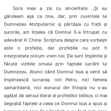
Sora mea a zis cu sinceritate: „Și eu
gândeam așa ca tine, dar, prin cuvintele lui
Dumnezeu Atotputernic și părtășia cu frații și
surorile, am înțeles că Domnul S-a întrupat cu
adevărat în China. Scriptura despre care vorbești
este o profeție, dar profețiile nu pot fi
interpretate oricum vrem noi. Ele sunt împlinite și
făcute vizibile omului prin faptele lucrării lui
Dumnezeu. Atunci când Domnul Isus a venit să
împlinească lucrarea, nici Petru, nici femeia
samariteană, nici eunucul din Etiopia nu s-au
agățat de sensul literal al profețiilor biblice, ci mai
degrabă faptele a ceea ce Domnul Isus a spus și