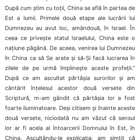
După cum știm cu toții, China se află în partea de
Est a lumii. Primele două etape ale lucrării lui
Dumnezeu au avut loc, amândouă, în Israel. În
ceea ce privește statul Israelului, China este o
națiune păgână. De aceea, venirea lui Dumnezeu
în China ca să Se arate și să-Și facă lucrarea în
zilele de pe urmă împlinește aceste profeții.”
După ce am ascultat părtășia surorilor și am
cântărit înțelesul acestor două versete din
Scriptură, m-am gândit că părtășia lor a fost
foarte iluminatoare. Deși citisem și înainte aceste
două versete, niciodată nu am văzut că sensul
lor ar fi acela al întoarcerii Domnului în Est, în
China. Ascultându-le explicația, am simțit că