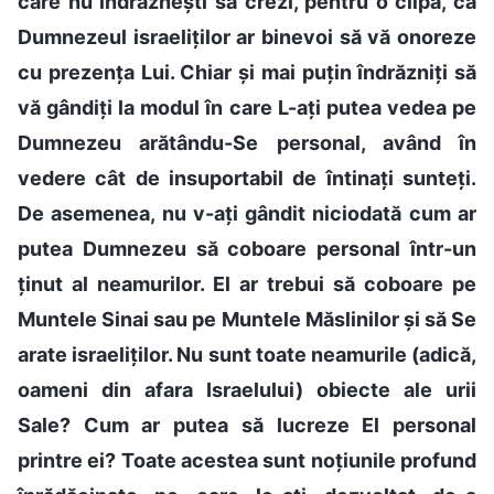
care nu îndrăznești să crezi, pentru o clipă, că
Dumnezeul israeliților ar binevoi să vă onoreze
cu prezența Lui. Chiar și mai puțin îndrăzniți să
vă gândiți la modul în care L-ați putea vedea pe
Dumnezeu arătându-Se personal, având în
vedere cât de insuportabil de întinați sunteți.
De asemenea, nu v-ați gândit niciodată cum ar
putea Dumnezeu să coboare personal într-un
ținut al neamurilor. El ar trebui să coboare pe
Muntele Sinai sau pe Muntele Măslinilor și să Se
arate israeliților. Nu sunt toate neamurile (adică,
oameni din afara Israelului) obiecte ale urii
Sale? Cum ar putea să lucreze El personal
printre ei? Toate acestea sunt noțiunile profund