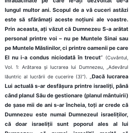
înrădăcinate pe care le-ați dezvoltat de-a
lungul multor ani. Scopul de a vă cuceri astăzi
este să sfărâmați aceste noțiuni ale voastre.
Prin aceasta, ați văzut că Dumnezeu S-a arătat
personal printre voi – nu pe Muntele Sinai sau
pe Muntele Măslinilor, ci printre oamenii pe care
El nu i-a condus niciodată în trecut
”
(Cuvântul,
Vol. 1: Arătarea și lucrarea lui Dumnezeu, „Adevărul
. „
Dacă lucrarea
lăuntric al lucrării de cucerire (3)”)
Lui actuală s-ar desfășura printre israeliți, până
când planul Său de gestionare (planul mântuirii)
de șase mii de ani s-ar încheia, toți ar crede că
Dumnezeu este numai Dumnezeul israeliților,
că doar israeliții sunt poporul ales al lui